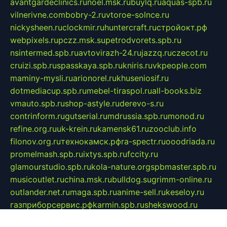
avantgardeclinics.ru
noel.msk.ru
buylq.ru
aquas-spb.ru
vilnerivne.com
bobry-2.ru
vtoroe-solnce.ru
nickysheen.ru
clockmir.ru
huntercraft.ru
стройокт.рф
webpixels.ru
pczz.msk.su
petrodvorets.spb.ru
nsintermed.spb.ru
avtovirazh-24.ru
jazzq.ru
czecot.ru
cruizi.spb.ru
spasskaya.spb.ru
kniris.ru
vkpeople.com
maminy-mysli.ru
arionorel.ru
khuseniosif.ru
dotmediacup.spb.ru
mebel-tiraspol.ru
all-books.biz
vmauto.spb.ru
shop-astyle.ru
derevo-s.ru
contrinform.ru
gutserial.ru
mdrussia.spb.ru
monod.ru
refine.org.ru
uk-krein.ru
kamensk61.ru
zooclub.info
filonov.org.ru
технокамск.рф
ra-spectr.ru
ooodriada.ru
promelmash.spb.ru
ixtys.spb.ru
fccity.ru
glamourstudio.spb.ru
kola-nature.org
spbmaster.spb.ru
musicoutlet.ru
china.msk.ru
bulldog.su
grimm-online.ru
outlander.net.ru
maga.spb.ru
anime-sell.ru
keseloy.ru
газприборсервис.рф
karmin.spb.ru
shekswood.ru
tischlermebel.ru
automall66.ru
mag-vladimir.ru