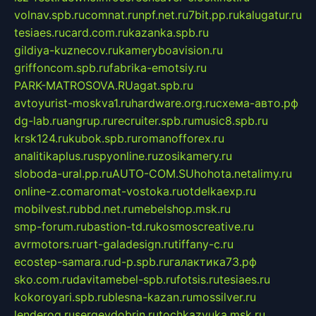
volnav.spb.ru
comnat.ru
npf.net.ru
7bit.pp.ru
kalugatur.ru
tesiaes.ru
card.com.ru
kazanka.spb.ru
gildiya-kuznecov.ru
kameryboavision.ru
griffoncom.spb.ru
fabrika-emotsiy.ru
PARK-MATROSOVA.RU
agat.spb.ru
avtoyurist-moskva1.ru
hardware.org.ru
схема-авто.рф
dg-lab.ru
angrup.ru
recruiter.spb.ru
music8.spb.ru
krsk124.ru
kubok.spb.ru
romanofforex.ru
analitikaplus.ru
spyonline.ru
zosikamery.ru
sloboda-ural.pp.ru
AUTO-COM.SU
hohota.net
alimy.ru
online-z.com
aromat-vostoka.ru
otdelkaexp.ru
mobilvest.ru
bbd.net.ru
mebelshop.msk.ru
smp-forum.ru
bastion-td.ru
kosmoscreative.ru
avrmotors.ru
art-galadesign.ru
tiffany-c.ru
ecostep-samara.ru
d-p.spb.ru
галактика73.рф
sko.com.ru
davitamebel-spb.ru
fotsis.ru
tesiaes.ru
kokoroyari.spb.ru
blesna-kazan.ru
mossilver.ru
lenderoq.ru
sergeydobrin.ru
tochkazvuka.msk.ru