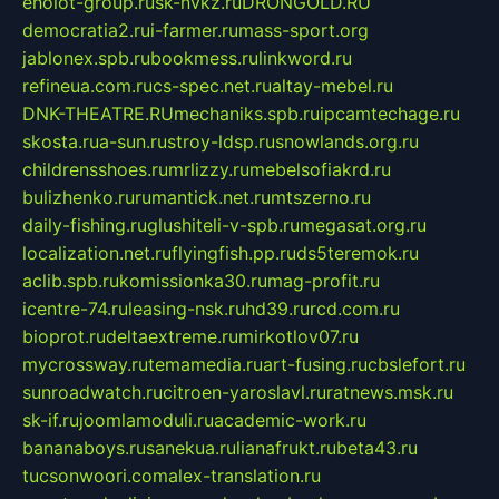
eholot-group.ru
sk-nvkz.ru
DRONGOLD.RU
democratia2.ru
i-farmer.ru
mass-sport.org
jablonex.spb.ru
bookmess.ru
linkword.ru
refineua.com.ru
cs-spec.net.ru
altay-mebel.ru
DNK-THEATRE.RU
mechaniks.spb.ru
ipcamtechage.ru
skosta.ru
a-sun.ru
stroy-ldsp.ru
snowlands.org.ru
childrensshoes.ru
mrlizzy.ru
mebelsofiakrd.ru
bulizhenko.ru
rumantick.net.ru
mtszerno.ru
daily-fishing.ru
glushiteli-v-spb.ru
megasat.org.ru
localization.net.ru
flyingfish.pp.ru
ds5teremok.ru
aclib.spb.ru
komissionka30.ru
mag-profit.ru
icentre-74.ru
leasing-nsk.ru
hd39.ru
rcd.com.ru
bioprot.ru
deltaextreme.ru
mirkotlov07.ru
mycrossway.ru
temamedia.ru
art-fusing.ru
cbslefort.ru
sunroadwatch.ru
citroen-yaroslavl.ru
ratnews.msk.ru
sk-if.ru
joomlamoduli.ru
academic-work.ru
bananaboys.ru
sanekua.ru
lianafrukt.ru
beta43.ru
tucsonwoori.com
alex-translation.ru