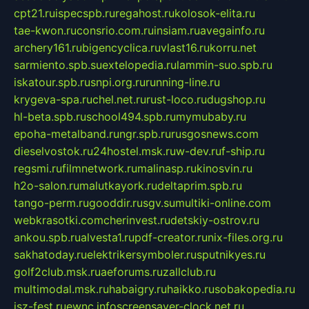
cpt21.ru
ispecspb.ru
regahost.ru
kolosok-elita.ru
tae-kwon.ru
consrio.com.ru
insiam.ru
avegainfo.ru
archery161.ru
bigencyclica.ru
vlast16.ru
korru.net
sarmiento.spb.su
extelopedia.ru
lammin-suo.spb.ru
iskatour.spb.ru
snpi.org.ru
running-line.ru
krygeva-spa.ru
chel.net.ru
rust-loco.ru
dugshop.ru
hl-beta.spb.ru
school494.spb.ru
mymubaby.ru
epoha-metalband.ru
ngr.spb.ru
rusgosnews.com
dieselvostok.ru
24hostel.msk.ru
w-dev.ru
f-ship.ru
regsmi.ru
filmnetwork.ru
malinasp.ru
kinosvin.ru
h2o-salon.ru
malutkayork.ru
deltaprim.spb.ru
tango-perm.ru
gooddir.ru
sgv.su
multiki-online.com
webkrasotki.com
cherinvest.ru
detskiy-ostrov.ru
ankou.spb.ru
alvesta1.ru
pdf-creator.ru
nix-files.org.ru
sakhatoday.ru
elektrikersymboler.ru
sputnikyes.ru
golf2club.msk.ru
aeforums.ru
zallclub.ru
multimodal.msk.ru
habaigry.ru
haikko.ru
sobakopedia.ru
isz-fest.ru
ewnc.info
screensaver-clock.net.ru