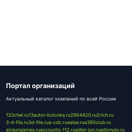
Портал организаций
Актуальный каталог компаний по всей России
133chel.ru
13autor-kolonka.ru
2864420.ru
2rich.ru
3-d-file.ru
3d-file.ru
a-cdc.ru
aalse.ru
a380club.ru
airgungames.ru
accounts-112.ru
adler-jun.ru
adonyev.ru