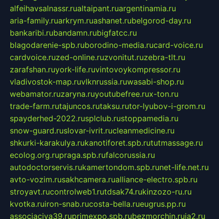
alfeihavsalnassr.ru
altaipant.ru
argentinamia.ru
aria-family.ru
arkrym.ru
ashanet.ru
belgorod-day.ru
bankaribi.ru
bandamn.ru
bigfatcc.ru
blagodarenie-spb.ru
borodino-media.ru
card-voice.ru
cardvoice.ru
zed-online.ru
zvonitut.ru
zebra-tlt.ru
zarafshan.ru
york-life.ru
vintovoykompressor.ru
vladivostok-map.ru
vlknrussia.ru
wasabi-shop.ru
webamator.ru
zaryna.ru
youtubefree.ru
x-ton.ru
trade-farm.ru
tajuncos.ru
taksu.ru
tor-lyubov-i-grom.ru
spayderhed-2022.ru
splclub.ru
stoppamedia.ru
snow-guard.ru
slovar-ivrit.ru
cleanmedicine.ru
shkurki-karakulya.ru
kanotiforet.spb.ru
tutmassage.ru
ecolog.org.ru
praga.spb.ru
falcorussia.ru
autodoctorservis.ru
kamertondom.spb.ru
net-life.net.ru
avto-vozim.ru
sakhcamera.ru
alliance-electro.spb.ru
stroyavt.ru
controlweb1.ru
tdsak74.ru
kinzozo-ru.ru
kvotka.ru
iron-snab.ru
costa-bella.ru
eugrus.pp.ru
associaciya39.ru
primexpo.spb.ru
bezmorchin.ru
ia2.ru