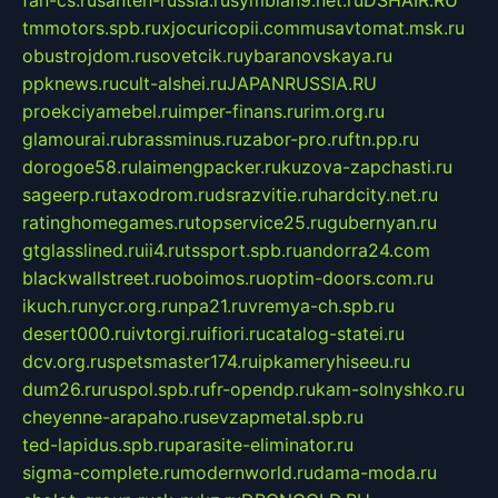
tmmotors.spb.ru
xjocuricopii.com
musavtomat.msk.ru
obustrojdom.ru
sovetcik.ru
ybaranovskaya.ru
ppknews.ru
cult-alshei.ru
JAPANRUSSIA.RU
proekciyamebel.ru
imper-finans.ru
rim.org.ru
glamourai.ru
brassminus.ru
zabor-pro.ru
ftn.pp.ru
dorogoe58.ru
laimengpacker.ru
kuzova-zapchasti.ru
sageerp.ru
taxodrom.ru
dsrazvitie.ru
hardcity.net.ru
ratinghomegames.ru
topservice25.ru
gubernyan.ru
gtglasslined.ru
ii4.ru
tssport.spb.ru
andorra24.com
blackwallstreet.ru
oboimos.ru
optim-doors.com.ru
ikuch.ru
nycr.org.ru
npa21.ru
vremya-ch.spb.ru
desert000.ru
ivtorgi.ru
ifiori.ru
catalog-statei.ru
dcv.org.ru
spetsmaster174.ru
ipkameryhiseeu.ru
dum26.ru
ruspol.spb.ru
fr-opendp.ru
kam-solnyshko.ru
cheyenne-arapaho.ru
sevzapmetal.spb.ru
ted-lapidus.spb.ru
parasite-eliminator.ru
sigma-complete.ru
modernworld.ru
dama-moda.ru