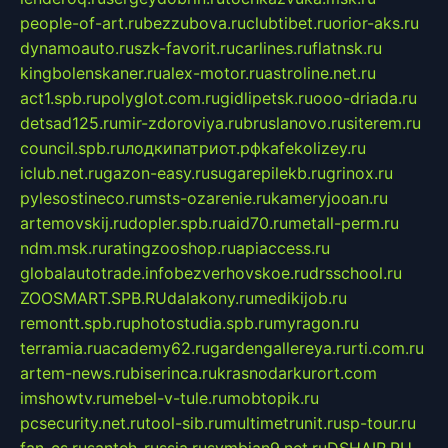
people-of-art.ru
bezzubova.ru
clubtibet.ru
orior-aks.ru
dynamoauto.ru
szk-favorit.ru
carlines.ru
flatnsk.ru
kingbolenskaner.ru
alex-motor.ru
astroline.net.ru
act1.spb.ru
polyglot.com.ru
gidlipetsk.ru
ooo-driada.ru
detsad125.ru
mir-zdoroviya.ru
bruslanovo.ru
siterem.ru
council.spb.ru
лодкипатриот.рф
kafekolizey.ru
iclub.net.ru
gazon-easy.ru
sugarepilekb.ru
grinox.ru
pylesostineco.ru
msts-ozarenie.ru
kameryjooan.ru
artemovskij.ru
dopler.spb.ru
aid70.ru
metall-perm.ru
ndm.msk.ru
ratingzooshop.ru
apiaccess.ru
globalautotrade.info
bezverhovskoe.ru
drsschool.ru
ZOOSMART.SPB.RU
dalakony.ru
medikijob.ru
remontt.spb.ru
photostudia.spb.ru
myragon.ru
terramia.ru
academy62.ru
gardengallereya.ru
rti.com.ru
artem-news.ru
biserinca.ru
krasnodarkurort.com
imshowtv.ru
mebel-v-tule.ru
mobtopik.ru
pcsecurity.net.ru
tool-sib.ru
multimetrunit.ru
sp-tour.ru
fan-cs.ru
santeh-russia.ru
symbian9.net.ru
DSHAIR.RU