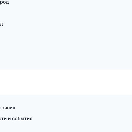
ород
од
вочник
сти и события