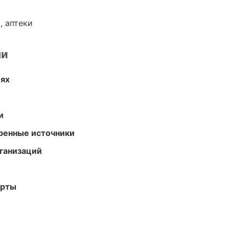
, аптеки
ми
иях
и
еренные источники
ганизаций
арты