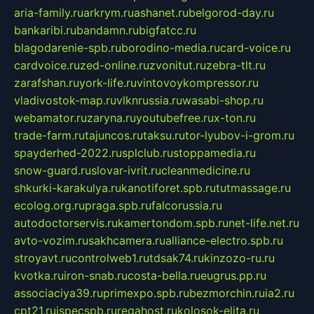
aria-family.ru
arkrym.ru
ashanet.ru
belgorod-day.ru
bankaribi.ru
bandamn.ru
bigfatcc.ru
blagodarenie-spb.ru
borodino-media.ru
card-voice.ru
cardvoice.ru
zed-online.ru
zvonitut.ru
zebra-tlt.ru
zarafshan.ru
york-life.ru
vintovoykompressor.ru
vladivostok-map.ru
vlknrussia.ru
wasabi-shop.ru
webamator.ru
zaryna.ru
youtubefree.ru
x-ton.ru
trade-farm.ru
tajuncos.ru
taksu.ru
tor-lyubov-i-grom.ru
spayderhed-2022.ru
splclub.ru
stoppamedia.ru
snow-guard.ru
slovar-ivrit.ru
cleanmedicine.ru
shkurki-karakulya.ru
kanotiforet.spb.ru
tutmassage.ru
ecolog.org.ru
praga.spb.ru
falcorussia.ru
autodoctorservis.ru
kamertondom.spb.ru
net-life.net.ru
avto-vozim.ru
sakhcamera.ru
alliance-electro.spb.ru
stroyavt.ru
controlweb1.ru
tdsak74.ru
kinzozo-ru.ru
kvotka.ru
iron-snab.ru
costa-bella.ru
eugrus.pp.ru
associaciya39.ru
primexpo.spb.ru
bezmorchin.ru
ia2.ru
cpt21.ru
ispecspb.ru
regahost.ru
kolosok-elita.ru