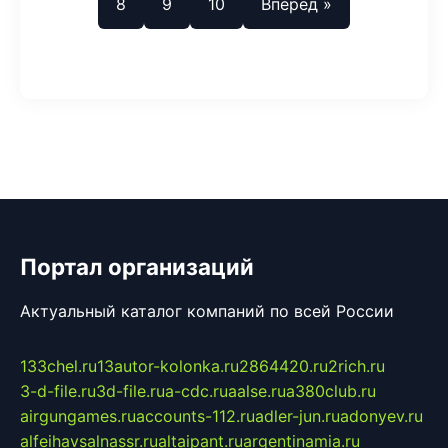
8
9
10
Вперед »
Портал организаций
Актуальный каталог компаний по всей России
133chel.ru
13autor-kolonka.ru
2864420.ru
2rich.ru
3-d-file.ru
3d-file.ru
a-cdc.ru
aalse.ru
a380club.ru
airgungames.ru
accounts-112.ru
adler-jun.ru
adonyev.ru
alfeihavsalnassr.ru
altaipant.ru
argentinamia.ru