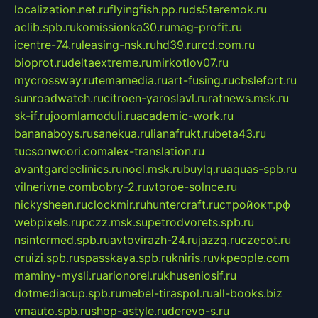
localization.net.ru
flyingfish.pp.ru
ds5teremok.ru
aclib.spb.ru
komissionka30.ru
mag-profit.ru
icentre-74.ru
leasing-nsk.ru
hd39.ru
rcd.com.ru
bioprot.ru
deltaextreme.ru
mirkotlov07.ru
mycrossway.ru
temamedia.ru
art-fusing.ru
cbslefort.ru
sunroadwatch.ru
citroen-yaroslavl.ru
ratnews.msk.ru
sk-if.ru
joomlamoduli.ru
academic-work.ru
bananaboys.ru
sanekua.ru
lianafrukt.ru
beta43.ru
tucsonwoori.com
alex-translation.ru
avantgardeclinics.ru
noel.msk.ru
buylq.ru
aquas-spb.ru
vilnerivne.com
bobry-2.ru
vtoroe-solnce.ru
nickysheen.ru
clockmir.ru
huntercraft.ru
стройокт.рф
webpixels.ru
pczz.msk.su
petrodvorets.spb.ru
nsintermed.spb.ru
avtovirazh-24.ru
jazzq.ru
czecot.ru
cruizi.spb.ru
spasskaya.spb.ru
kniris.ru
vkpeople.com
maminy-mysli.ru
arionorel.ru
khuseniosif.ru
dotmediacup.spb.ru
mebel-tiraspol.ru
all-books.biz
vmauto.spb.ru
shop-astyle.ru
derevo-s.ru