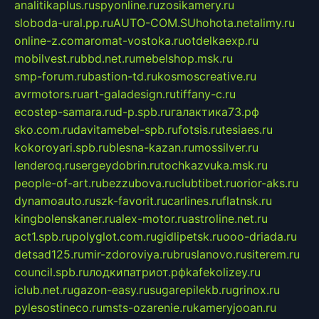
analitikaplus.ru
spyonline.ru
zosikamery.ru
sloboda-ural.pp.ru
AUTO-COM.SU
hohota.net
alimy.ru
online-z.com
aromat-vostoka.ru
otdelkaexp.ru
mobilvest.ru
bbd.net.ru
mebelshop.msk.ru
smp-forum.ru
bastion-td.ru
kosmoscreative.ru
avrmotors.ru
art-galadesign.ru
tiffany-c.ru
ecostep-samara.ru
d-p.spb.ru
галактика73.рф
sko.com.ru
davitamebel-spb.ru
fotsis.ru
tesiaes.ru
kokoroyari.spb.ru
blesna-kazan.ru
mossilver.ru
lenderoq.ru
sergeydobrin.ru
tochkazvuka.msk.ru
people-of-art.ru
bezzubova.ru
clubtibet.ru
orior-aks.ru
dynamoauto.ru
szk-favorit.ru
carlines.ru
flatnsk.ru
kingbolenskaner.ru
alex-motor.ru
astroline.net.ru
act1.spb.ru
polyglot.com.ru
gidlipetsk.ru
ooo-driada.ru
detsad125.ru
mir-zdoroviya.ru
bruslanovo.ru
siterem.ru
council.spb.ru
лодкипатриот.рф
kafekolizey.ru
iclub.net.ru
gazon-easy.ru
sugarepilekb.ru
grinox.ru
pylesostineco.ru
msts-ozarenie.ru
kameryjooan.ru