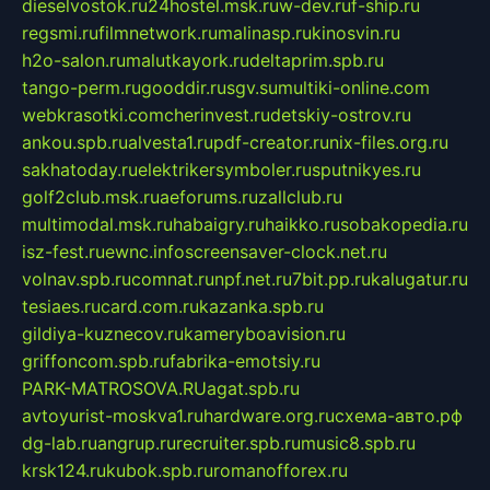
dieselvostok.ru
24hostel.msk.ru
w-dev.ru
f-ship.ru
regsmi.ru
filmnetwork.ru
malinasp.ru
kinosvin.ru
h2o-salon.ru
malutkayork.ru
deltaprim.spb.ru
tango-perm.ru
gooddir.ru
sgv.su
multiki-online.com
webkrasotki.com
cherinvest.ru
detskiy-ostrov.ru
ankou.spb.ru
alvesta1.ru
pdf-creator.ru
nix-files.org.ru
sakhatoday.ru
elektrikersymboler.ru
sputnikyes.ru
golf2club.msk.ru
aeforums.ru
zallclub.ru
multimodal.msk.ru
habaigry.ru
haikko.ru
sobakopedia.ru
isz-fest.ru
ewnc.info
screensaver-clock.net.ru
volnav.spb.ru
comnat.ru
npf.net.ru
7bit.pp.ru
kalugatur.ru
tesiaes.ru
card.com.ru
kazanka.spb.ru
gildiya-kuznecov.ru
kameryboavision.ru
griffoncom.spb.ru
fabrika-emotsiy.ru
PARK-MATROSOVA.RU
agat.spb.ru
avtoyurist-moskva1.ru
hardware.org.ru
схема-авто.рф
dg-lab.ru
angrup.ru
recruiter.spb.ru
music8.spb.ru
krsk124.ru
kubok.spb.ru
romanofforex.ru