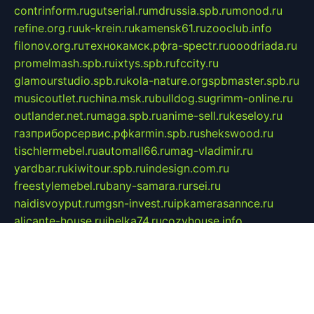
contrinform.ru
gutserial.ru
mdrussia.spb.ru
monod.ru
refine.org.ru
uk-krein.ru
kamensk61.ru
zooclub.info
filonov.org.ru
технокамск.рф
ra-spectr.ru
ooodriada.ru
promelmash.spb.ru
ixtys.spb.ru
fccity.ru
glamourstudio.spb.ru
kola-nature.org
spbmaster.spb.ru
musicoutlet.ru
china.msk.ru
bulldog.su
grimm-online.ru
outlander.net.ru
maga.spb.ru
anime-sell.ru
keseloy.ru
газприборсервис.рф
karmin.spb.ru
shekswood.ru
tischlermebel.ru
automall66.ru
mag-vladimir.ru
yardbar.ru
kiwitour.spb.ru
indesign.com.ru
freestylemebel.ru
bany-samara.ru
rsei.ru
naidisvoyput.ru
mgsn-invest.ru
ipkamerasannce.ru
alicante-house.ru
ibelka74.ru
cozyhouse.info
vlkargalev-studio.ru
700mb.ru
figura-ufa.ru
alina-live.ru
belarusiannews.ru
womenknow.ru
dos-vniimk.ru
sega.net.ru
dv.net.ru
phenomenonsofhistory.com
telesputnik.net.ru
wall.pp.ru
pylesosroidmi.ru
gtc-clan.ru
cligs.ru
bibikazap.ru
popova.org.ru