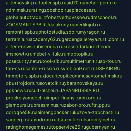
artemovskij.ru
dopler.spb.ru
aid70.ru
metall-perm.ru
ndm.msk.ru
ratingzooshop.ru
apiaccess.ru
globalautotrade.info
bezverhovskoe.ru
drsschool.ru
ZOOSMART.SPB.RU
dalakony.ru
medikijob.ru
remontt.spb.ru
photostudia.spb.ru
myragon.ru
terramia.ru
academy62.ru
gardengallereya.ru
rti.com.ru
artem-news.ru
biserinca.ru
krasnodarkurort.com
imshowtv.ru
mebel-v-tule.ru
mobtopik.ru
pcsecurity.net.ru
tool-sib.ru
multimetrunit.ru
sp-tour.ru
fan-cs.ru
santeh-russia.ru
symbian9.net.ru
DSHAIR.RU
tmmotors.spb.ru
xjocuricopii.com
musavtomat.msk.ru
obustrojdom.ru
sovetcik.ru
ybaranovskaya.ru
ppknews.ru
cult-alshei.ru
JAPANRUSSIA.RU
proekciyamebel.ru
imper-finans.ru
rim.org.ru
glamourai.ru
brassminus.ru
zabor-pro.ru
ftn.pp.ru
dorogoe58.ru
laimengpacker.ru
kuzova-zapchasti.ru
sageerp.ru
taxodrom.ru
dsrazvitie.ru
hardcity.net.ru
ratinghomegames.ru
topservice25.ru
gubernyan.ru