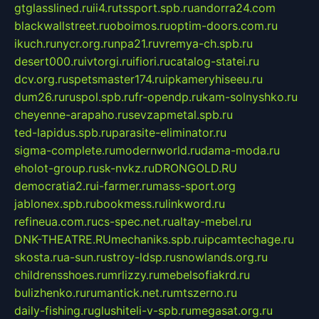
gtglasslined.ru
ii4.ru
tssport.spb.ru
andorra24.com
blackwallstreet.ru
oboimos.ru
optim-doors.com.ru
ikuch.ru
nycr.org.ru
npa21.ru
vremya-ch.spb.ru
desert000.ru
ivtorgi.ru
ifiori.ru
catalog-statei.ru
dcv.org.ru
spetsmaster174.ru
ipkameryhiseeu.ru
dum26.ru
ruspol.spb.ru
fr-opendp.ru
kam-solnyshko.ru
cheyenne-arapaho.ru
sevzapmetal.spb.ru
ted-lapidus.spb.ru
parasite-eliminator.ru
sigma-complete.ru
modernworld.ru
dama-moda.ru
eholot-group.ru
sk-nvkz.ru
DRONGOLD.RU
democratia2.ru
i-farmer.ru
mass-sport.org
jablonex.spb.ru
bookmess.ru
linkword.ru
refineua.com.ru
cs-spec.net.ru
altay-mebel.ru
DNK-THEATRE.RU
mechaniks.spb.ru
ipcamtechage.ru
skosta.ru
a-sun.ru
stroy-ldsp.ru
snowlands.org.ru
childrensshoes.ru
mrlizzy.ru
mebelsofiakrd.ru
bulizhenko.ru
rumantick.net.ru
mtszerno.ru
daily-fishing.ru
glushiteli-v-spb.ru
megasat.org.ru