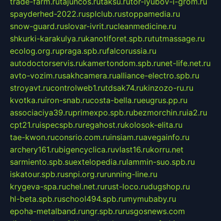
trade-farm.ru
tajuncos.ru
taksu.ru
tor-lyubov-i-grom.ru
spayderhed-2022.ru
splclub.ru
stoppamedia.ru
snow-guard.ru
slovar-ivrit.ru
cleanmedicine.ru
shkurki-karakulya.ru
kanotiforet.spb.ru
tutmassage.ru
ecolog.org.ru
praga.spb.ru
falcorussia.ru
autodoctorservis.ru
kamertondom.spb.ru
net-life.net.ru
avto-vozim.ru
sakhcamera.ru
alliance-electro.spb.ru
stroyavt.ru
controlweb1.ru
tdsak74.ru
kinzozo-ru.ru
kvotka.ru
iron-snab.ru
costa-bella.ru
eugrus.pp.ru
associaciya39.ru
primexpo.spb.ru
bezmorchin.ru
ia2.ru
cpt21.ru
ispecspb.ru
regahost.ru
kolosok-elita.ru
tae-kwon.ru
consrio.com.ru
insiam.ru
avegainfo.ru
archery161.ru
bigencyclica.ru
vlast16.ru
korru.net
sarmiento.spb.su
extelopedia.ru
lammin-suo.spb.ru
iskatour.spb.ru
snpi.org.ru
running-line.ru
krygeva-spa.ru
chel.net.ru
rust-loco.ru
dugshop.ru
hl-beta.spb.ru
school494.spb.ru
mymubaby.ru
epoha-metalband.ru
ngr.spb.ru
rusgosnews.com