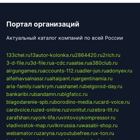
Портал организаций
Актуальный каталог компаний по всей России
133chel.ru
13autor-kolonka.ru
2864420.ru
2rich.ru
3-d-file.ru
3d-file.ru
a-cdc.ru
aalse.ru
a380club.ru
airgungames.ru
accounts-112.ru
adler-jun.ru
adonyev.ru
alfeihavsalnassr.ru
altaipant.ru
argentinamia.ru
aria-family.ru
arkrym.ru
ashanet.ru
belgorod-day.ru
bankaribi.ru
bandamn.ru
bigfatcc.ru
blagodarenie-spb.ru
borodino-media.ru
card-voice.ru
cardvoice.ru
zed-online.ru
zvonitut.ru
zebra-tlt.ru
zarafshan.ru
york-life.ru
vintovoykompressor.ru
vladivostok-map.ru
vlknrussia.ru
wasabi-shop.ru
webamator.ru
zaryna.ru
youtubefree.ru
x-ton.ru