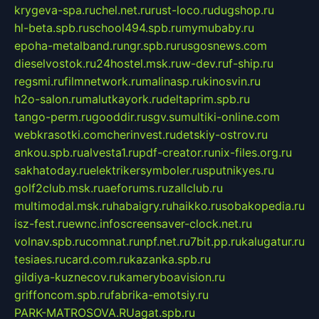
krygeva-spa.ru
chel.net.ru
rust-loco.ru
dugshop.ru
hl-beta.spb.ru
school494.spb.ru
mymubaby.ru
epoha-metalband.ru
ngr.spb.ru
rusgosnews.com
dieselvostok.ru
24hostel.msk.ru
w-dev.ru
f-ship.ru
regsmi.ru
filmnetwork.ru
malinasp.ru
kinosvin.ru
h2o-salon.ru
malutkayork.ru
deltaprim.spb.ru
tango-perm.ru
gooddir.ru
sgv.su
multiki-online.com
webkrasotki.com
cherinvest.ru
detskiy-ostrov.ru
ankou.spb.ru
alvesta1.ru
pdf-creator.ru
nix-files.org.ru
sakhatoday.ru
elektrikersymboler.ru
sputnikyes.ru
golf2club.msk.ru
aeforums.ru
zallclub.ru
multimodal.msk.ru
habaigry.ru
haikko.ru
sobakopedia.ru
isz-fest.ru
ewnc.info
screensaver-clock.net.ru
volnav.spb.ru
comnat.ru
npf.net.ru
7bit.pp.ru
kalugatur.ru
tesiaes.ru
card.com.ru
kazanka.spb.ru
gildiya-kuznecov.ru
kameryboavision.ru
griffoncom.spb.ru
fabrika-emotsiy.ru
PARK-MATROSOVA.RU
agat.spb.ru