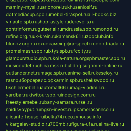
maminy-mysli.ru
arionorel.ru
khuseniosif.ru
dotmediacup.spb.ru
mebel-tiraspol.ru
all-books.biz
vmauto.spb.ru
shop-astyle.ru
derevo-s.ru
contrinform.ru
gutserial.ru
mdrussia.spb.ru
monod.ru
refine.org.ru
uk-krein.ru
kamensk61.ru
zooclub.info
filonov.org.ru
технокамск.рф
ra-spectr.ru
ooodriada.ru
promelmash.spb.ru
ixtys.spb.ru
fccity.ru
glamourstudio.spb.ru
kola-nature.org
spbmaster.spb.ru
musicoutlet.ru
china.msk.ru
bulldog.su
grimm-online.ru
outlander.net.ru
maga.spb.ru
anime-sell.ru
keseloy.ru
газприборсервис.рф
karmin.spb.ru
shekswood.ru
tischlermebel.ru
automall66.ru
mag-vladimir.ru
yardbar.ru
kiwitour.spb.ru
indesign.com.ru
freestylemebel.ru
bany-samara.ru
rsei.ru
naidisvoyput.ru
mgsn-invest.ru
ipkamerasannce.ru
alicante-house.ru
ibelka74.ru
cozyhouse.info
vlkargalev-studio.ru
700mb.ru
figura-ufa.ru
alina-live.ru