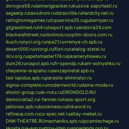
dorogoe58.ru
laimengpacker.ru
kuzova-zapchasti.ru
sageerp.ru
taxodrom.ru
dsrazvitie.ru
hardcity.net.ru
ratinghomegames.ru
topservice25.ru
gubernyan.ru
gtglasslined.ru
ii4.ru
tssport.spb.ru
andorra24.com
blackwallstreet.ru
oboimos.ru
optim-doors.com.ru
ikuch.ru
nycr.org.ru
npa21.ru
vremya-ch.spb.ru
desert000.ru
ivtorgi.ru
ifiori.ru
catalog-statei.ru
dcv.org.ru
spetsmaster174.ru
ipkameryhiseeu.ru
dum26.ru
ruspol.spb.ru
fr-opendp.ru
kam-solnyshko.ru
cheyenne-arapaho.ru
sevzapmetal.spb.ru
ted-lapidus.spb.ru
parasite-eliminator.ru
sigma-complete.ru
modernworld.ru
dama-moda.ru
eholot-group.ru
sk-nvkz.ru
DRONGOLD.RU
democratia2.ru
i-farmer.ru
mass-sport.org
jablonex.spb.ru
bookmess.ru
linkword.ru
refineua.com.ru
cs-spec.net.ru
altay-mebel.ru
DNK-THEATRE.RU
mechaniks.spb.ru
ipcamtechage.ru
skosta.ru
a-sun.ru
stroy-ldsp.ru
snowlands.org.ru