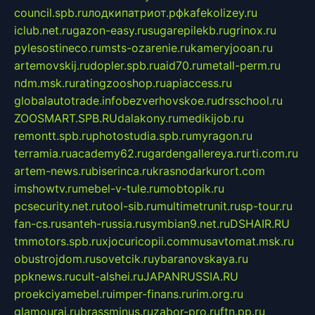
council.spb.ru
лодкипатриот.рф
kafekolizey.ru
iclub.net.ru
gazon-easy.ru
sugarepilekb.ru
grinox.ru
pylesostineco.ru
msts-ozarenie.ru
kameryjooan.ru
artemovskij.ru
dopler.spb.ru
aid70.ru
metall-perm.ru
ndm.msk.ru
ratingzooshop.ru
apiaccess.ru
globalautotrade.info
bezverhovskoe.ru
drsschool.ru
ZOOSMART.SPB.RU
dalakony.ru
medikijob.ru
remontt.spb.ru
photostudia.spb.ru
myragon.ru
terramia.ru
academy62.ru
gardengallereya.ru
rti.com.ru
artem-news.ru
biserinca.ru
krasnodarkurort.com
imshowtv.ru
mebel-v-tule.ru
mobtopik.ru
pcsecurity.net.ru
tool-sib.ru
multimetrunit.ru
sp-tour.ru
fan-cs.ru
santeh-russia.ru
symbian9.net.ru
DSHAIR.RU
tmmotors.spb.ru
xjocuricopii.com
musavtomat.msk.ru
obustrojdom.ru
sovetcik.ru
ybaranovskaya.ru
ppknews.ru
cult-alshei.ru
JAPANRUSSIA.RU
proekciyamebel.ru
imper-finans.ru
rim.org.ru
glamourai.ru
brassminus.ru
zabor-pro.ru
ftn.pp.ru