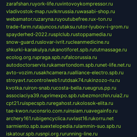
zarafshan.ru
york-life.ru
vintovoykompressor.ru
vladivostok-map.ru
vlknrussia.ru
wasabi-shop.ru
webamator.ru
zaryna.ru
youtubefree.ru
x-ton.ru
trade-farm.ru
tajuncos.ru
taksu.ru
tor-lyubov-i-grom.ru
spayderhed-2022.ru
splclub.ru
stoppamedia.ru
snow-guard.ru
slovar-ivrit.ru
cleanmedicine.ru
shkurki-karakulya.ru
kanotiforet.spb.ru
tutmassage.ru
ecolog.org.ru
praga.spb.ru
falcorussia.ru
autodoctorservis.ru
kamertondom.spb.ru
net-life.net.ru
avto-vozim.ru
sakhcamera.ru
alliance-electro.spb.ru
stroyavt.ru
controlweb1.ru
tdsak74.ru
kinzozo-ru.ru
kvotka.ru
iron-snab.ru
costa-bella.ru
eugrus.pp.ru
associaciya39.ru
primexpo.spb.ru
bezmorchin.ru
ia2.ru
cpt21.ru
ispecspb.ru
regahost.ru
kolosok-elita.ru
tae-kwon.ru
consrio.com.ru
insiam.ru
avegainfo.ru
archery161.ru
bigencyclica.ru
vlast16.ru
korru.net
sarmiento.spb.su
extelopedia.ru
lammin-suo.spb.ru
iskatour.spb.ru
snpi.org.ru
running-line.ru