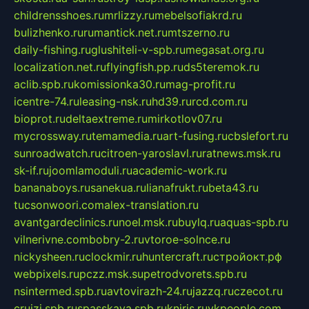
childrensshoes.ru
mrlizzy.ru
mebelsofiakrd.ru
bulizhenko.ru
rumantick.net.ru
mtszerno.ru
daily-fishing.ru
glushiteli-v-spb.ru
megasat.org.ru
localization.net.ru
flyingfish.pp.ru
ds5teremok.ru
aclib.spb.ru
komissionka30.ru
mag-profit.ru
icentre-74.ru
leasing-nsk.ru
hd39.ru
rcd.com.ru
bioprot.ru
deltaextreme.ru
mirkotlov07.ru
mycrossway.ru
temamedia.ru
art-fusing.ru
cbslefort.ru
sunroadwatch.ru
citroen-yaroslavl.ru
ratnews.msk.ru
sk-if.ru
joomlamoduli.ru
academic-work.ru
bananaboys.ru
sanekua.ru
lianafrukt.ru
beta43.ru
tucsonwoori.com
alex-translation.ru
avantgardeclinics.ru
noel.msk.ru
buylq.ru
aquas-spb.ru
vilnerivne.com
bobry-2.ru
vtoroe-solnce.ru
nickysheen.ru
clockmir.ru
huntercraft.ru
стройокт.рф
webpixels.ru
pczz.msk.su
petrodvorets.spb.ru
nsintermed.spb.ru
avtovirazh-24.ru
jazzq.ru
czecot.ru
cruizi.spb.ru
spasskaya.spb.ru
kniris.ru
vkpeople.com