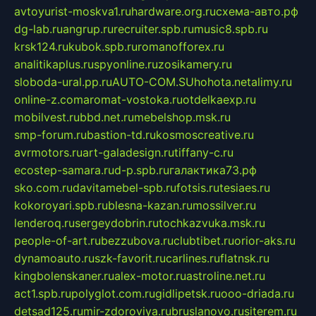
avtoyurist-moskva1.ru
hardware.org.ru
схема-авто.рф
dg-lab.ru
angrup.ru
recruiter.spb.ru
music8.spb.ru
krsk124.ru
kubok.spb.ru
romanofforex.ru
analitikaplus.ru
spyonline.ru
zosikamery.ru
sloboda-ural.pp.ru
AUTO-COM.SU
hohota.net
alimy.ru
online-z.com
aromat-vostoka.ru
otdelkaexp.ru
mobilvest.ru
bbd.net.ru
mebelshop.msk.ru
smp-forum.ru
bastion-td.ru
kosmoscreative.ru
avrmotors.ru
art-galadesign.ru
tiffany-c.ru
ecostep-samara.ru
d-p.spb.ru
галактика73.рф
sko.com.ru
davitamebel-spb.ru
fotsis.ru
tesiaes.ru
kokoroyari.spb.ru
blesna-kazan.ru
mossilver.ru
lenderoq.ru
sergeydobrin.ru
tochkazvuka.msk.ru
people-of-art.ru
bezzubova.ru
clubtibet.ru
orior-aks.ru
dynamoauto.ru
szk-favorit.ru
carlines.ru
flatnsk.ru
kingbolenskaner.ru
alex-motor.ru
astroline.net.ru
act1.spb.ru
polyglot.com.ru
gidlipetsk.ru
ooo-driada.ru
detsad125.ru
mir-zdoroviya.ru
bruslanovo.ru
siterem.ru