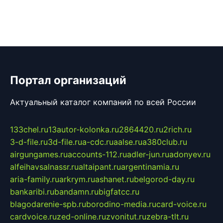
Портал организаций
Актуальный каталог компаний по всей России
133chel.ru
13autor-kolonka.ru
2864420.ru
2rich.ru
3-d-file.ru
3d-file.ru
a-cdc.ru
aalse.ru
a380club.ru
airgungames.ru
accounts-112.ru
adler-jun.ru
adonyev.ru
alfeihavsalnassr.ru
altaipant.ru
argentinamia.ru
aria-family.ru
arkrym.ru
ashanet.ru
belgorod-day.ru
bankaribi.ru
bandamn.ru
bigfatcc.ru
blagodarenie-spb.ru
borodino-media.ru
card-voice.ru
cardvoice.ru
zed-online.ru
zvonitut.ru
zebra-tlt.ru