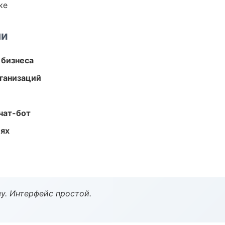
ке
ми
 бизнеса
ганизаций
чат-бот
иях
у. Интерфейс простой.