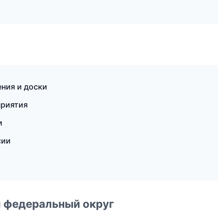
ения и доски
приятия
и
сии
 федеральный округ