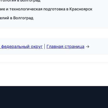
етология в Волгоград
ние и технологическая подготовка в Красноярск
делий в Волгоград
 федеральный округ
|
Главная страница
→