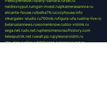
freestylemebel.ru
bany-samara.ru
rsei.ru
naidisvoyput.ru
mgsn-invest.ru
ipkamerasannce.ru
alicante-house.ru
ibelka74.ru
cozyhouse.info
vlkargalev-studio.ru
700mb.ru
figura-ufa.ru
alina-live.ru
belarusiannews.ru
womenknow.ru
dos-vniimk.ru
sega.net.ru
dv.net.ru
phenomenonsofhistory.com
telesputnik.net.ru
wall.pp.ru
pylesosroidmi.ru
gtc-clan.ru
cligs.ru
bibikazap.ru
popova.org.ru
netwhistler.spb.ru
bellvil.ru
bonzon.ru
iss-vladik.ru
defiparis.net.ru
las-gryzas.ru
amku.ru
electednews.spb.ru
feather.org.ru
spar72.ru
tankiigri.ru
dominus.com.ru
ibtree.ru
sanykool.pp.ru
unixlib.org.ru
menatep.spb.ru
gartenterrassen.ru
printeka.ru
skvozilka.com.ru
parkovka-pub.ru
lovemobi.ru
art-ru.ru
emulatorz.com.ru
alucomp.com.ru
tatforum.com.ru
alternativa-profi.ru
dermakler.ru
artsurvey.ru
aredir.ru
khimspas.ru
centr-maxi.ru
2018r.ru
bort-stomer-defort.ru
professional2.ru
gibsons.ru