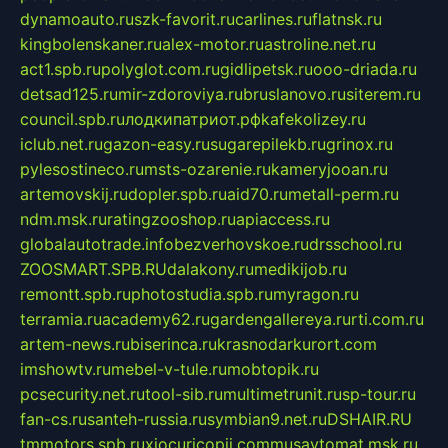
dynamoauto.ru
szk-favorit.ru
carlines.ru
flatnsk.ru
kingbolenskaner.ru
alex-motor.ru
astroline.net.ru
act1.spb.ru
polyglot.com.ru
gidlipetsk.ru
ooo-driada.ru
detsad125.ru
mir-zdoroviya.ru
bruslanovo.ru
siterem.ru
council.spb.ru
лодкипатриот.рф
kafekolizey.ru
iclub.net.ru
gazon-easy.ru
sugarepilekb.ru
grinox.ru
pylesostineco.ru
msts-ozarenie.ru
kameryjooan.ru
artemovskij.ru
dopler.spb.ru
aid70.ru
metall-perm.ru
ndm.msk.ru
ratingzooshop.ru
apiaccess.ru
globalautotrade.info
bezverhovskoe.ru
drsschool.ru
ZOOSMART.SPB.RU
dalakony.ru
medikijob.ru
remontt.spb.ru
photostudia.spb.ru
myragon.ru
terramia.ru
academy62.ru
gardengallereya.ru
rti.com.ru
artem-news.ru
biserinca.ru
krasnodarkurort.com
imshowtv.ru
mebel-v-tule.ru
mobtopik.ru
pcsecurity.net.ru
tool-sib.ru
multimetrunit.ru
sp-tour.ru
fan-cs.ru
santeh-russia.ru
symbian9.net.ru
DSHAIR.RU
tmmotors.spb.ru
xjocuricopii.com
musavtomat.msk.ru