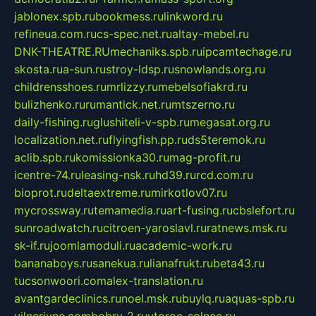
jablonex.spb.ru
bookmess.ru
linkword.ru
refineua.com.ru
cs-spec.net.ru
altay-mebel.ru
DNK-THEATRE.RU
mechaniks.spb.ru
ipcamtechage.ru
skosta.ru
a-sun.ru
stroy-ldsp.ru
snowlands.org.ru
childrensshoes.ru
mrlizzy.ru
mebelsofiakrd.ru
bulizhenko.ru
rumantick.net.ru
mtszerno.ru
daily-fishing.ru
glushiteli-v-spb.ru
megasat.org.ru
localization.net.ru
flyingfish.pp.ru
ds5teremok.ru
aclib.spb.ru
komissionka30.ru
mag-profit.ru
icentre-74.ru
leasing-nsk.ru
hd39.ru
rcd.com.ru
bioprot.ru
deltaextreme.ru
mirkotlov07.ru
mycrossway.ru
temamedia.ru
art-fusing.ru
cbslefort.ru
sunroadwatch.ru
citroen-yaroslavl.ru
ratnews.msk.ru
sk-if.ru
joomlamoduli.ru
academic-work.ru
bananaboys.ru
sanekua.ru
lianafrukt.ru
beta43.ru
tucsonwoori.com
alex-translation.ru
avantgardeclinics.ru
noel.msk.ru
buylq.ru
aquas-spb.ru
vilnerivne.com
bobry-2.ru
vtoroe-solnce.ru