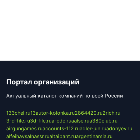
Портал организаций
Актуальный каталог компаний по всей России
133chel.ru
13autor-kolonka.ru
2864420.ru
2rich.ru
3-d-file.ru
3d-file.ru
a-cdc.ru
aalse.ru
a380club.ru
airgungames.ru
accounts-112.ru
adler-jun.ru
adonyev.ru
alfeihavsalnassr.ru
altaipant.ru
argentinamia.ru