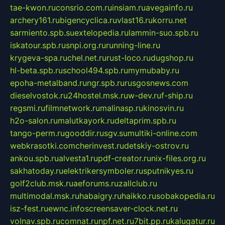
tae-kwon.ru
consrio.com.ru
insiam.ru
avegainfo.ru
archery161.ru
bigencyclica.ru
vlast16.ru
korru.net
sarmiento.spb.su
extelopedia.ru
lammin-suo.spb.ru
iskatour.spb.ru
snpi.org.ru
running-line.ru
krygeva-spa.ru
chel.net.ru
rust-loco.ru
dugshop.ru
hl-beta.spb.ru
school494.spb.ru
mymubaby.ru
epoha-metalband.ru
ngr.spb.ru
rusgosnews.com
dieselvostok.ru
24hostel.msk.ru
w-dev.ru
f-ship.ru
regsmi.ru
filmnetwork.ru
malinasp.ru
kinosvin.ru
h2o-salon.ru
malutkayork.ru
deltaprim.spb.ru
tango-perm.ru
gooddir.ru
sgv.su
multiki-online.com
webkrasotki.com
cherinvest.ru
detskiy-ostrov.ru
ankou.spb.ru
alvesta1.ru
pdf-creator.ru
nix-files.org.ru
sakhatoday.ru
elektrikersymboler.ru
sputnikyes.ru
golf2club.msk.ru
aeforums.ru
zallclub.ru
multimodal.msk.ru
habaigry.ru
haikko.ru
sobakopedia.ru
isz-fest.ru
ewnc.info
screensaver-clock.net.ru
volnav.spb.ru
comnat.ru
npf.net.ru
7bit.pp.ru
kalugatur.ru