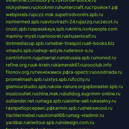
nickysheen.ru
clockmir.ru
huntercraft.ru
стройокт.рф
webpixels.ru
pczz.msk.su
petrodvorets.spb.ru
nsintermed.spb.ru
avtovirazh-24.ru
jazzq.ru
czecot.ru
cruizi.spb.ru
spasskaya.spb.ru
kniris.ru
vkpeople.com
maminy-mysli.ru
arionorel.ru
khuseniosif.ru
dotmediacup.spb.ru
mebel-tiraspol.ru
all-books.biz
vmauto.spb.ru
shop-astyle.ru
derevo-s.ru
contrinform.ru
gutserial.ru
mdrussia.spb.ru
monod.ru
refine.org.ru
uk-krein.ru
kamensk61.ru
zooclub.info
filonov.org.ru
технокамск.рф
ra-spectr.ru
ooodriada.ru
promelmash.spb.ru
ixtys.spb.ru
fccity.ru
glamourstudio.spb.ru
kola-nature.org
spbmaster.spb.ru
musicoutlet.ru
china.msk.ru
bulldog.su
grimm-online.ru
outlander.net.ru
maga.spb.ru
anime-sell.ru
keseloy.ru
газприборсервис.рф
karmin.spb.ru
shekswood.ru
tischlermebel.ru
automall66.ru
mag-vladimir.ru
yardbar.ru
kiwitour.spb.ru
indesign.com.ru