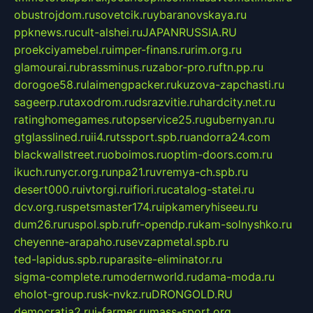
obustrojdom.ru
sovetcik.ru
ybaranovskaya.ru
ppknews.ru
cult-alshei.ru
JAPANRUSSIA.RU
proekciyamebel.ru
imper-finans.ru
rim.org.ru
glamourai.ru
brassminus.ru
zabor-pro.ru
ftn.pp.ru
dorogoe58.ru
laimengpacker.ru
kuzova-zapchasti.ru
sageerp.ru
taxodrom.ru
dsrazvitie.ru
hardcity.net.ru
ratinghomegames.ru
topservice25.ru
gubernyan.ru
gtglasslined.ru
ii4.ru
tssport.spb.ru
andorra24.com
blackwallstreet.ru
oboimos.ru
optim-doors.com.ru
ikuch.ru
nycr.org.ru
npa21.ru
vremya-ch.spb.ru
desert000.ru
ivtorgi.ru
ifiori.ru
catalog-statei.ru
dcv.org.ru
spetsmaster174.ru
ipkameryhiseeu.ru
dum26.ru
ruspol.spb.ru
fr-opendp.ru
kam-solnyshko.ru
cheyenne-arapaho.ru
sevzapmetal.spb.ru
ted-lapidus.spb.ru
parasite-eliminator.ru
sigma-complete.ru
modernworld.ru
dama-moda.ru
eholot-group.ru
sk-nvkz.ru
DRONGOLD.RU
democratia2.ru
i-farmer.ru
mass-sport.org