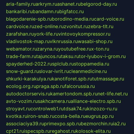
aria-family.ru
arkrym.ru
ashanet.ru
belgorod-day.ru
bankaribi.ru
bandamn.ru
bigfatcc.ru
blagodarenie-spb.ru
borodino-media.ru
card-voice.ru
cardvoice.ru
zed-online.ru
zvonitut.ru
zebra-tlt.ru
zarafshan.ru
york-life.ru
vintovoykompressor.ru
vladivostok-map.ru
vlknrussia.ru
wasabi-shop.ru
webamator.ru
zaryna.ru
youtubefree.ru
x-ton.ru
trade-farm.ru
tajuncos.ru
taksu.ru
tor-lyubov-i-grom.ru
spayderhed-2022.ru
splclub.ru
stoppamedia.ru
snow-guard.ru
slovar-ivrit.ru
cleanmedicine.ru
shkurki-karakulya.ru
kanotiforet.spb.ru
tutmassage.ru
ecolog.org.ru
praga.spb.ru
falcorussia.ru
autodoctorservis.ru
kamertondom.spb.ru
net-life.net.ru
avto-vozim.ru
sakhcamera.ru
alliance-electro.spb.ru
stroyavt.ru
controlweb1.ru
tdsak74.ru
kinzozo-ru.ru
kvotka.ru
iron-snab.ru
costa-bella.ru
eugrus.pp.ru
associaciya39.ru
primexpo.spb.ru
bezmorchin.ru
ia2.ru
cpt21.ru
ispecspb.ru
regahost.ru
kolosok-elita.ru