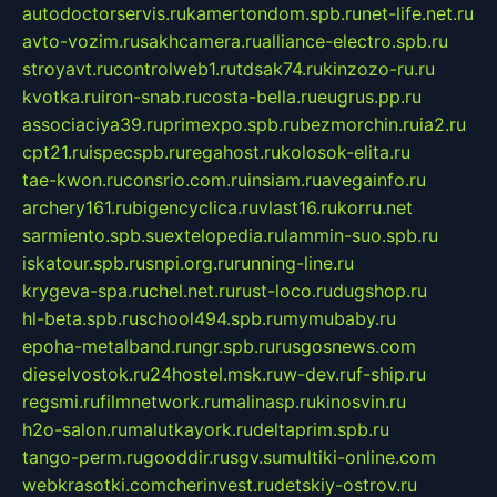
autodoctorservis.ru
kamertondom.spb.ru
net-life.net.ru
avto-vozim.ru
sakhcamera.ru
alliance-electro.spb.ru
stroyavt.ru
controlweb1.ru
tdsak74.ru
kinzozo-ru.ru
kvotka.ru
iron-snab.ru
costa-bella.ru
eugrus.pp.ru
associaciya39.ru
primexpo.spb.ru
bezmorchin.ru
ia2.ru
cpt21.ru
ispecspb.ru
regahost.ru
kolosok-elita.ru
tae-kwon.ru
consrio.com.ru
insiam.ru
avegainfo.ru
archery161.ru
bigencyclica.ru
vlast16.ru
korru.net
sarmiento.spb.su
extelopedia.ru
lammin-suo.spb.ru
iskatour.spb.ru
snpi.org.ru
running-line.ru
krygeva-spa.ru
chel.net.ru
rust-loco.ru
dugshop.ru
hl-beta.spb.ru
school494.spb.ru
mymubaby.ru
epoha-metalband.ru
ngr.spb.ru
rusgosnews.com
dieselvostok.ru
24hostel.msk.ru
w-dev.ru
f-ship.ru
regsmi.ru
filmnetwork.ru
malinasp.ru
kinosvin.ru
h2o-salon.ru
malutkayork.ru
deltaprim.spb.ru
tango-perm.ru
gooddir.ru
sgv.su
multiki-online.com
webkrasotki.com
cherinvest.ru
detskiy-ostrov.ru