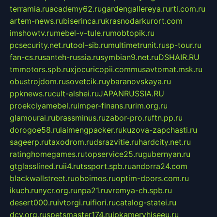
terramia.ru
academy62.ru
gardengallereya.ru
rti.com.ru
artem-news.ru
biserinca.ru
krasnodarkurort.com
imshowtv.ru
mebel-v-tule.ru
mobtopik.ru
pcsecurity.net.ru
tool-sib.ru
multimetrunit.ru
sp-tour.ru
fan-cs.ru
santeh-russia.ru
symbian9.net.ru
DSHAIR.RU
tmmotors.spb.ru
xjocuricopii.com
musavtomat.msk.ru
obustrojdom.ru
sovetcik.ru
ybaranovskaya.ru
ppknews.ru
cult-alshei.ru
JAPANRUSSIA.RU
proekciyamebel.ru
imper-finans.ru
rim.org.ru
glamourai.ru
brassminus.ru
zabor-pro.ru
ftn.pp.ru
dorogoe58.ru
laimengpacker.ru
kuzova-zapchasti.ru
sageerp.ru
taxodrom.ru
dsrazvitie.ru
hardcity.net.ru
ratinghomegames.ru
topservice25.ru
gubernyan.ru
gtglasslined.ru
ii4.ru
tssport.spb.ru
andorra24.com
blackwallstreet.ru
oboimos.ru
optim-doors.com.ru
ikuch.ru
nycr.org.ru
npa21.ru
vremya-ch.spb.ru
desert000.ru
ivtorgi.ru
ifiori.ru
catalog-statei.ru
dcv.org.ru
spetsmaster174.ru
ipkameryhiseeu.ru