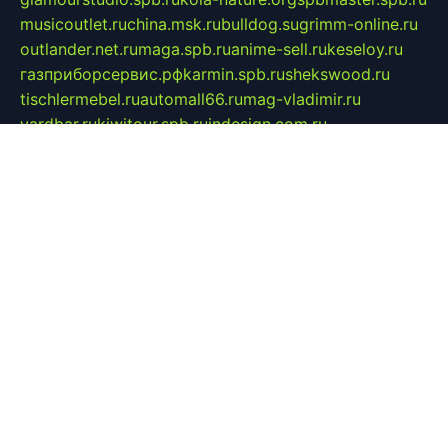
musicoutlet.ru
china.msk.ru
bulldog.su
grimm-online.ru
outlander.net.ru
maga.spb.ru
anime-sell.ru
keseloy.ru
газприборсервис.рф
karmin.spb.ru
shekswood.ru
tischlermebel.ru
automall66.ru
mag-vladimir.ru
yardbar.ru
kiwitour.spb.ru
indesign.com.ru
freestylemebel.ru
bany-samara.ru
rsei.ru
naidisvoyput.ru
mgsn-invest.ru
ipkamerasannce.ru
alicante-house.ru
ibelka74.ru
cozyhouse.info
vlkargalev-studio.ru
700mb.ru
figura-ufa.ru
alina-live.ru
belarusiannews.ru
womenknow.ru
dos-vniimk.ru
sega.net.ru
dv.net.ru
phenomenonsofhistory.com
telesputnik.net.ru
wall.pp.ru
pylesosroidmi.ru
gtc-clan.ru
cligs.ru
bibikazap.ru
popova.org.ru
netwhistler.spb.ru
bellvil.ru
bonzon.ru
iss-vladik.ru
defiparis.net.ru
las-gryzas.ru
amku.ru
electednews.spb.ru
feather.org.ru
spar72.ru
tankiigri.ru
dominus.com.ru
ibtree.ru
sanykool.pp.ru
unixlib.org.ru