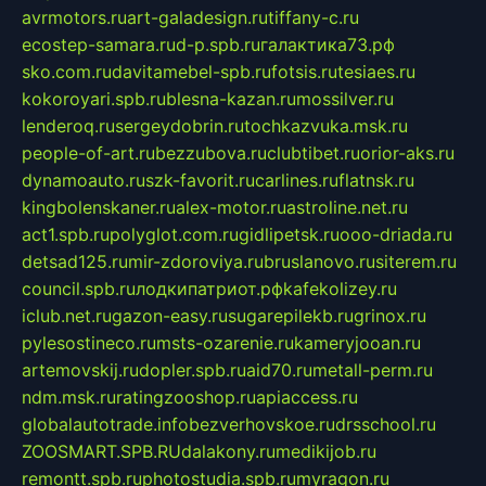
avrmotors.ru
art-galadesign.ru
tiffany-c.ru
ecostep-samara.ru
d-p.spb.ru
галактика73.рф
sko.com.ru
davitamebel-spb.ru
fotsis.ru
tesiaes.ru
kokoroyari.spb.ru
blesna-kazan.ru
mossilver.ru
lenderoq.ru
sergeydobrin.ru
tochkazvuka.msk.ru
people-of-art.ru
bezzubova.ru
clubtibet.ru
orior-aks.ru
dynamoauto.ru
szk-favorit.ru
carlines.ru
flatnsk.ru
kingbolenskaner.ru
alex-motor.ru
astroline.net.ru
act1.spb.ru
polyglot.com.ru
gidlipetsk.ru
ooo-driada.ru
detsad125.ru
mir-zdoroviya.ru
bruslanovo.ru
siterem.ru
council.spb.ru
лодкипатриот.рф
kafekolizey.ru
iclub.net.ru
gazon-easy.ru
sugarepilekb.ru
grinox.ru
pylesostineco.ru
msts-ozarenie.ru
kameryjooan.ru
artemovskij.ru
dopler.spb.ru
aid70.ru
metall-perm.ru
ndm.msk.ru
ratingzooshop.ru
apiaccess.ru
globalautotrade.info
bezverhovskoe.ru
drsschool.ru
ZOOSMART.SPB.RU
dalakony.ru
medikijob.ru
remontt.spb.ru
photostudia.spb.ru
myragon.ru