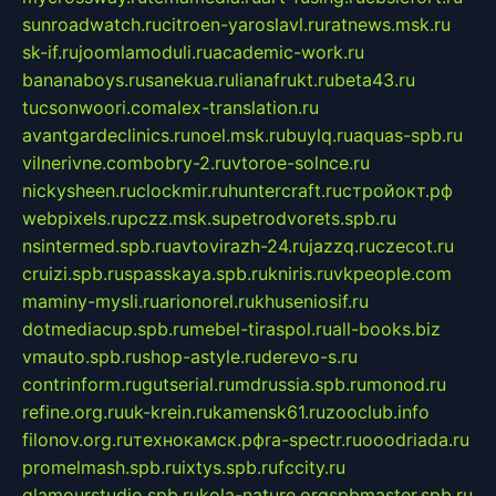
sunroadwatch.ru
citroen-yaroslavl.ru
ratnews.msk.ru
sk-if.ru
joomlamoduli.ru
academic-work.ru
bananaboys.ru
sanekua.ru
lianafrukt.ru
beta43.ru
tucsonwoori.com
alex-translation.ru
avantgardeclinics.ru
noel.msk.ru
buylq.ru
aquas-spb.ru
vilnerivne.com
bobry-2.ru
vtoroe-solnce.ru
nickysheen.ru
clockmir.ru
huntercraft.ru
стройокт.рф
webpixels.ru
pczz.msk.su
petrodvorets.spb.ru
nsintermed.spb.ru
avtovirazh-24.ru
jazzq.ru
czecot.ru
cruizi.spb.ru
spasskaya.spb.ru
kniris.ru
vkpeople.com
maminy-mysli.ru
arionorel.ru
khuseniosif.ru
dotmediacup.spb.ru
mebel-tiraspol.ru
all-books.biz
vmauto.spb.ru
shop-astyle.ru
derevo-s.ru
contrinform.ru
gutserial.ru
mdrussia.spb.ru
monod.ru
refine.org.ru
uk-krein.ru
kamensk61.ru
zooclub.info
filonov.org.ru
технокамск.рф
ra-spectr.ru
ooodriada.ru
promelmash.spb.ru
ixtys.spb.ru
fccity.ru
glamourstudio.spb.ru
kola-nature.org
spbmaster.spb.ru