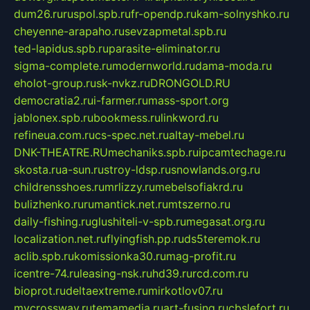
dum26.ru
ruspol.spb.ru
fr-opendp.ru
kam-solnyshko.ru
cheyenne-arapaho.ru
sevzapmetal.spb.ru
ted-lapidus.spb.ru
parasite-eliminator.ru
sigma-complete.ru
modernworld.ru
dama-moda.ru
eholot-group.ru
sk-nvkz.ru
DRONGOLD.RU
democratia2.ru
i-farmer.ru
mass-sport.org
jablonex.spb.ru
bookmess.ru
linkword.ru
refineua.com.ru
cs-spec.net.ru
altay-mebel.ru
DNK-THEATRE.RU
mechaniks.spb.ru
ipcamtechage.ru
skosta.ru
a-sun.ru
stroy-ldsp.ru
snowlands.org.ru
childrensshoes.ru
mrlizzy.ru
mebelsofiakrd.ru
bulizhenko.ru
rumantick.net.ru
mtszerno.ru
daily-fishing.ru
glushiteli-v-spb.ru
megasat.org.ru
localization.net.ru
flyingfish.pp.ru
ds5teremok.ru
aclib.spb.ru
komissionka30.ru
mag-profit.ru
icentre-74.ru
leasing-nsk.ru
hd39.ru
rcd.com.ru
bioprot.ru
deltaextreme.ru
mirkotlov07.ru
mycrossway.ru
temamedia.ru
art-fusing.ru
cbslefort.ru