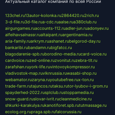
Актуальный каталог компаний по всей России
133chel.ru
13autor-kolonka.ru
2864420.ru
2rich.ru
3-d-file.ru
3d-file.ru
a-cdc.ru
aalse.ru
a380club.ru
airgungames.ru
accounts-112.ru
adler-jun.ru
adonyev.ru
alfeihavsalnassr.ru
altaipant.ru
argentinamia.ru
aria-family.ru
arkrym.ru
ashanet.ru
belgorod-day.ru
bankaribi.ru
bandamn.ru
bigfatcc.ru
blagodarenie-spb.ru
borodino-media.ru
card-voice.ru
cardvoice.ru
zed-online.ru
zvonitut.ru
zebra-tlt.ru
zarafshan.ru
york-life.ru
vintovoykompressor.ru
vladivostok-map.ru
vlknrussia.ru
wasabi-shop.ru
webamator.ru
zaryna.ru
youtubefree.ru
x-ton.ru
trade-farm.ru
tajuncos.ru
taksu.ru
tor-lyubov-i-grom.ru
spayderhed-2022.ru
splclub.ru
stoppamedia.ru
snow-guard.ru
slovar-ivrit.ru
cleanmedicine.ru
shkurki-karakulya.ru
kanotiforet.spb.ru
tutmassage.ru
ecolog.org.ru
praga.spb.ru
falcorussia.ru