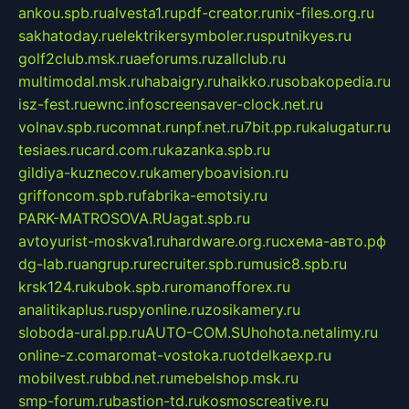
ankou.spb.ru
alvesta1.ru
pdf-creator.ru
nix-files.org.ru
sakhatoday.ru
elektrikersymboler.ru
sputnikyes.ru
golf2club.msk.ru
aeforums.ru
zallclub.ru
multimodal.msk.ru
habaigry.ru
haikko.ru
sobakopedia.ru
isz-fest.ru
ewnc.info
screensaver-clock.net.ru
volnav.spb.ru
comnat.ru
npf.net.ru
7bit.pp.ru
kalugatur.ru
tesiaes.ru
card.com.ru
kazanka.spb.ru
gildiya-kuznecov.ru
kameryboavision.ru
griffoncom.spb.ru
fabrika-emotsiy.ru
PARK-MATROSOVA.RU
agat.spb.ru
avtoyurist-moskva1.ru
hardware.org.ru
схема-авто.рф
dg-lab.ru
angrup.ru
recruiter.spb.ru
music8.spb.ru
krsk124.ru
kubok.spb.ru
romanofforex.ru
analitikaplus.ru
spyonline.ru
zosikamery.ru
sloboda-ural.pp.ru
AUTO-COM.SU
hohota.net
alimy.ru
online-z.com
aromat-vostoka.ru
otdelkaexp.ru
mobilvest.ru
bbd.net.ru
mebelshop.msk.ru
smp-forum.ru
bastion-td.ru
kosmoscreative.ru