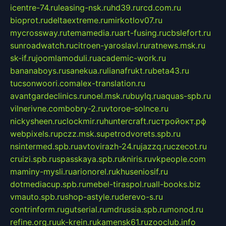
icentre-74.ru
leasing-nsk.ru
hd39.ru
rcd.com.ru
bioprot.ru
deltaextreme.ru
mirkotlov07.ru
mycrossway.ru
temamedia.ru
art-fusing.ru
cbslefort.ru
sunroadwatch.ru
citroen-yaroslavl.ru
ratnews.msk.ru
sk-if.ru
joomlamoduli.ru
academic-work.ru
bananaboys.ru
sanekua.ru
lianafrukt.ru
beta43.ru
tucsonwoori.com
alex-translation.ru
avantgardeclinics.ru
noel.msk.ru
buylq.ru
aquas-spb.ru
vilnerivne.com
bobry-2.ru
vtoroe-solnce.ru
nickysheen.ru
clockmir.ru
huntercraft.ru
стройокт.рф
webpixels.ru
pczz.msk.su
petrodvorets.spb.ru
nsintermed.spb.ru
avtovirazh-24.ru
jazzq.ru
czecot.ru
cruizi.spb.ru
spasskaya.spb.ru
kniris.ru
vkpeople.com
maminy-mysli.ru
arionorel.ru
khuseniosif.ru
dotmediacup.spb.ru
mebel-tiraspol.ru
all-books.biz
vmauto.spb.ru
shop-astyle.ru
derevo-s.ru
contrinform.ru
gutserial.ru
mdrussia.spb.ru
monod.ru
refine.org.ru
uk-krein.ru
kamensk61.ru
zooclub.info