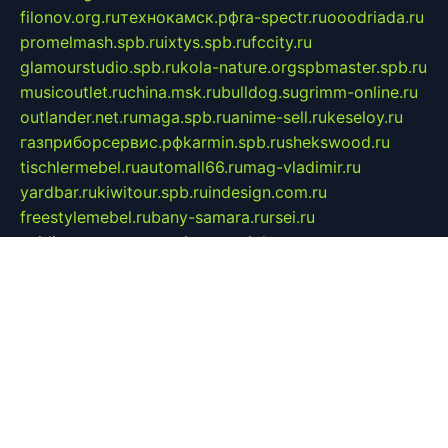
filonov.org.ru
технокамск.рф
ra-spectr.ru
ooodriada.ru
promelmash.spb.ru
ixtys.spb.ru
fccity.ru
glamourstudio.spb.ru
kola-nature.org
spbmaster.spb.ru
musicoutlet.ru
china.msk.ru
bulldog.su
grimm-online.ru
outlander.net.ru
maga.spb.ru
anime-sell.ru
keseloy.ru
газприборсервис.рф
karmin.spb.ru
shekswood.ru
tischlermebel.ru
automall66.ru
mag-vladimir.ru
yardbar.ru
kiwitour.spb.ru
indesign.com.ru
freestylemebel.ru
bany-samara.ru
rsei.ru
naidisvoyput.ru
mgsn-invest.ru
ipkamerasannce.ru
alicante-house.ru
ibelka74.ru
cozyhouse.info
vlkargalev-studio.ru
700mb.ru
figura-ufa.ru
alina-live.ru
belarusiannews.ru
womenknow.ru
dos-vniimk.ru
sega.net.ru
dv.net.ru
phenomenonsofhistory.com
telesputnik.net.ru
wall.pp.ru
pylesosroidmi.ru
gtc-clan.ru
cligs.ru
bibikazap.ru
popova.org.ru
netwhistler.spb.ru
bellvil.ru
bonzon.ru
iss-vladik.ru
defiparis.net.ru
las-gryzas.ru
amku.ru