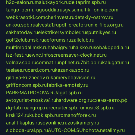
h2o-salon.ru
malutkayork.ru
deltaprim.spb.ru
tango-perm.ru
gooddir.ru
sgv.su
multiki-online.com
webkrasotki.com
cherinvest.ru
detskiy-ostrov.ru
ankou.spb.ru
alvesta1.ru
pdf-creator.ru
nix-files.org.ru
sakhatoday.ru
elektrikersymboler.ru
sputnikyes.ru
golf2club.msk.ru
aeforums.ru
zallclub.ru
multimodal.msk.ru
habaigry.ru
haikko.ru
sobakopedia.ru
isz-fest.ru
ewnc.info
screensaver-clock.net.ru
volnav.spb.ru
comnat.ru
npf.net.ru
7bit.pp.ru
kalugatur.ru
tesiaes.ru
card.com.ru
kazanka.spb.ru
gildiya-kuznecov.ru
kameryboavision.ru
griffoncom.spb.ru
fabrika-emotsiy.ru
PARK-MATROSOVA.RU
agat.spb.ru
avtoyurist-moskva1.ru
hardware.org.ru
схема-авто.рф
dg-lab.ru
angrup.ru
recruiter.spb.ru
music8.spb.ru
krsk124.ru
kubok.spb.ru
romanofforex.ru
analitikaplus.ru
spyonline.ru
zosikamery.ru
sloboda-ural.pp.ru
AUTO-COM.SU
hohota.net
alimy.ru