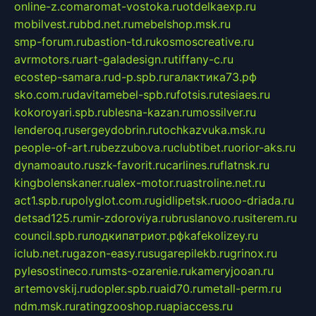
online-z.com
aromat-vostoka.ru
otdelkaexp.ru
mobilvest.ru
bbd.net.ru
mebelshop.msk.ru
smp-forum.ru
bastion-td.ru
kosmoscreative.ru
avrmotors.ru
art-galadesign.ru
tiffany-c.ru
ecostep-samara.ru
d-p.spb.ru
галактика73.рф
sko.com.ru
davitamebel-spb.ru
fotsis.ru
tesiaes.ru
kokoroyari.spb.ru
blesna-kazan.ru
mossilver.ru
lenderoq.ru
sergeydobrin.ru
tochkazvuka.msk.ru
people-of-art.ru
bezzubova.ru
clubtibet.ru
orior-aks.ru
dynamoauto.ru
szk-favorit.ru
carlines.ru
flatnsk.ru
kingbolenskaner.ru
alex-motor.ru
astroline.net.ru
act1.spb.ru
polyglot.com.ru
gidlipetsk.ru
ooo-driada.ru
detsad125.ru
mir-zdoroviya.ru
bruslanovo.ru
siterem.ru
council.spb.ru
лодкипатриот.рф
kafekolizey.ru
iclub.net.ru
gazon-easy.ru
sugarepilekb.ru
grinox.ru
pylesostineco.ru
msts-ozarenie.ru
kameryjooan.ru
artemovskij.ru
dopler.spb.ru
aid70.ru
metall-perm.ru
ndm.msk.ru
ratingzooshop.ru
apiaccess.ru