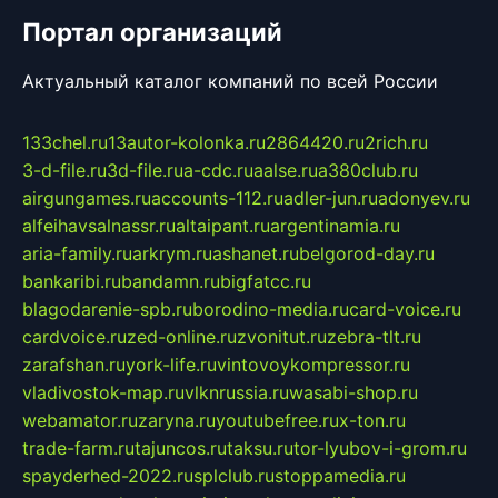
Портал организаций
Актуальный каталог компаний по всей России
133chel.ru
13autor-kolonka.ru
2864420.ru
2rich.ru
3-d-file.ru
3d-file.ru
a-cdc.ru
aalse.ru
a380club.ru
airgungames.ru
accounts-112.ru
adler-jun.ru
adonyev.ru
alfeihavsalnassr.ru
altaipant.ru
argentinamia.ru
aria-family.ru
arkrym.ru
ashanet.ru
belgorod-day.ru
bankaribi.ru
bandamn.ru
bigfatcc.ru
blagodarenie-spb.ru
borodino-media.ru
card-voice.ru
cardvoice.ru
zed-online.ru
zvonitut.ru
zebra-tlt.ru
zarafshan.ru
york-life.ru
vintovoykompressor.ru
vladivostok-map.ru
vlknrussia.ru
wasabi-shop.ru
webamator.ru
zaryna.ru
youtubefree.ru
x-ton.ru
trade-farm.ru
tajuncos.ru
taksu.ru
tor-lyubov-i-grom.ru
spayderhed-2022.ru
splclub.ru
stoppamedia.ru