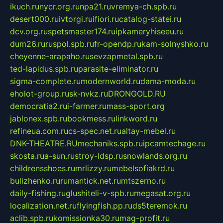
ikuch.ru
nycr.org.ru
npa21.ru
vremya-ch.spb.ru
desert000.ru
ivtorgi.ru
ifiori.ru
catalog-statei.ru
dcv.org.ru
spetsmaster174.ru
ipkameryhiseeu.ru
dum26.ru
ruspol.spb.ru
fr-opendp.ru
kam-solnyshko.ru
cheyenne-arapaho.ru
sevzapmetal.spb.ru
ted-lapidus.spb.ru
parasite-eliminator.ru
sigma-complete.ru
modernworld.ru
dama-moda.ru
eholot-group.ru
sk-nvkz.ru
DRONGOLD.RU
democratia2.ru
i-farmer.ru
mass-sport.org
jablonex.spb.ru
bookmess.ru
linkword.ru
refineua.com.ru
cs-spec.net.ru
altay-mebel.ru
DNK-THEATRE.RU
mechaniks.spb.ru
ipcamtechage.ru
skosta.ru
a-sun.ru
stroy-ldsp.ru
snowlands.org.ru
childrensshoes.ru
mrlizzy.ru
mebelsofiakrd.ru
bulizhenko.ru
rumantick.net.ru
mtszerno.ru
daily-fishing.ru
glushiteli-v-spb.ru
megasat.org.ru
localization.net.ru
flyingfish.pp.ru
ds5teremok.ru
aclib.spb.ru
komissionka30.ru
mag-profit.ru