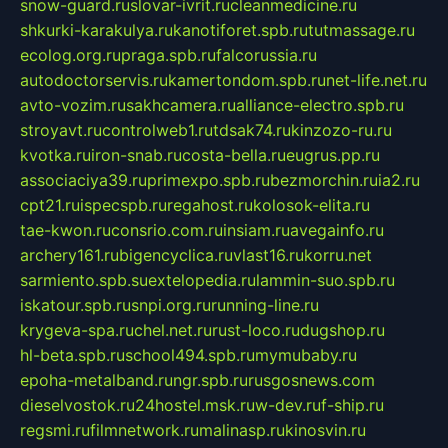
snow-guard.ru
slovar-ivrit.ru
cleanmedicine.ru
shkurki-karakulya.ru
kanotiforet.spb.ru
tutmassage.ru
ecolog.org.ru
praga.spb.ru
falcorussia.ru
autodoctorservis.ru
kamertondom.spb.ru
net-life.net.ru
avto-vozim.ru
sakhcamera.ru
alliance-electro.spb.ru
stroyavt.ru
controlweb1.ru
tdsak74.ru
kinzozo-ru.ru
kvotka.ru
iron-snab.ru
costa-bella.ru
eugrus.pp.ru
associaciya39.ru
primexpo.spb.ru
bezmorchin.ru
ia2.ru
cpt21.ru
ispecspb.ru
regahost.ru
kolosok-elita.ru
tae-kwon.ru
consrio.com.ru
insiam.ru
avegainfo.ru
archery161.ru
bigencyclica.ru
vlast16.ru
korru.net
sarmiento.spb.su
extelopedia.ru
lammin-suo.spb.ru
iskatour.spb.ru
snpi.org.ru
running-line.ru
krygeva-spa.ru
chel.net.ru
rust-loco.ru
dugshop.ru
hl-beta.spb.ru
school494.spb.ru
mymubaby.ru
epoha-metalband.ru
ngr.spb.ru
rusgosnews.com
dieselvostok.ru
24hostel.msk.ru
w-dev.ru
f-ship.ru
regsmi.ru
filmnetwork.ru
malinasp.ru
kinosvin.ru