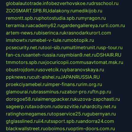
globalautotrade.info
bezverhovskoe.ru
drsschool.ru
ZOOSMART.SPB.RU
dalakony.ru
medikijob.ru
remontt.spb.ru
photostudia.spb.ru
myragon.ru
terramia.ru
academy62.ru
gardengallereya.ru
rti.com.ru
artem-news.ru
biserinca.ru
krasnodarkurort.com
imshowtv.ru
mebel-v-tule.ru
mobtopik.ru
pcsecurity.net.ru
tool-sib.ru
multimetrunit.ru
sp-tour.ru
fan-cs.ru
santeh-russia.ru
symbian9.net.ru
DSHAIR.RU
tmmotors.spb.ru
xjocuricopii.com
musavtomat.msk.ru
obustrojdom.ru
sovetcik.ru
ybaranovskaya.ru
ppknews.ru
cult-alshei.ru
JAPANRUSSIA.RU
proekciyamebel.ru
imper-finans.ru
rim.org.ru
glamourai.ru
brassminus.ru
zabor-pro.ru
ftn.pp.ru
dorogoe58.ru
laimengpacker.ru
kuzova-zapchasti.ru
sageerp.ru
taxodrom.ru
dsrazvitie.ru
hardcity.net.ru
ratinghomegames.ru
topservice25.ru
gubernyan.ru
gtglasslined.ru
ii4.ru
tssport.spb.ru
andorra24.com
blackwallstreet.ru
oboimos.ru
optim-doors.com.ru