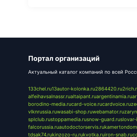
Портал организаций
Актуальный каталог компаний по всей Рос
133chel.ru
13autor-kolonka.ru
2864420.ru
2rich.
alfeihavsalnassr.ru
altaipant.ru
argentinamia.ru
ar
borodino-media.ru
card-voice.ru
cardvoice.ru
ze
vlknrussia.ru
wasabi-shop.ru
webamator.ru
zaryn
splclub.ru
stoppamedia.ru
snow-guard.ru
slovar-i
falcorussia.ru
autodoctorservis.ru
kamertondom.
tdsak74.ru
kinzozo-ru.ru
kvotka.ru
iron-snab.ru
co