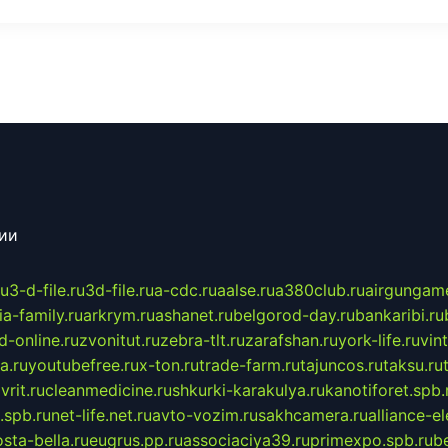
сии
ru
3-d-file.ru
3d-file.ru
a-cdc.ru
aalse.ru
a380club.ru
airgungame
ia-family.ru
arkrym.ru
ashanet.ru
belgorod-day.ru
bankaribi.ru
d-online.ru
zvonitut.ru
zebra-tlt.ru
zarafshan.ru
york-life.ru
vin
a.ru
youtubefree.ru
x-ton.ru
trade-farm.ru
tajuncos.ru
taksu.ru
vrit.ru
cleanmedicine.ru
shkurki-karakulya.ru
kanotiforet.spb.
spb.ru
net-life.net.ru
avto-vozim.ru
sakhcamera.ru
alliance-e
sta-bella.ru
eugrus.pp.ru
associaciya39.ru
primexpo.spb.ru
b