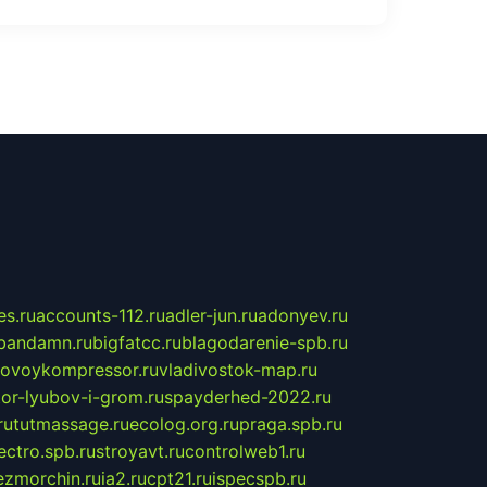
s.ru
accounts-112.ru
adler-jun.ru
adonyev.ru
bandamn.ru
bigfatcc.ru
blagodarenie-spb.ru
tovoykompressor.ru
vladivostok-map.ru
tor-lyubov-i-grom.ru
spayderhed-2022.ru
ru
tutmassage.ru
ecolog.org.ru
praga.spb.ru
lectro.spb.ru
stroyavt.ru
controlweb1.ru
ezmorchin.ru
ia2.ru
cpt21.ru
ispecspb.ru