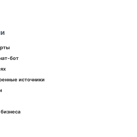
ми
арты
чат-бот
иях
еренные источники
и
 бизнеса