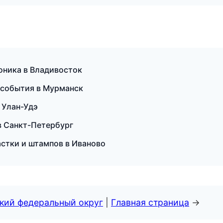
роника в Владивосток
и события в Мурманск
в Улан-Удэ
в Санкт-Петербург
стки и штампов в Иваново
ский федеральный округ
|
Главная страница
→