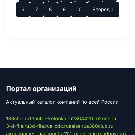
6
7
8
9
10
Вперед »
Портал организаций
Актуальный каталог компаний по всей России
133chel.ru
13autor-kolonka.ru
2864420.ru
2rich.ru
3-d-file.ru
3d-file.ru
a-cdc.ru
aalse.ru
a380club.ru
airgungames.ru
accounts-112.ru
adler-jun.ru
adonyev.ru