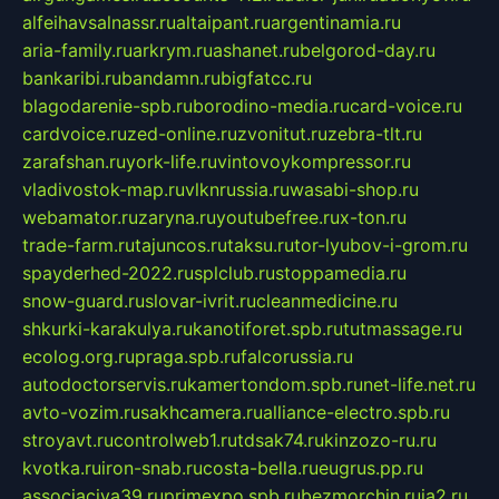
alfeihavsalnassr.ru
altaipant.ru
argentinamia.ru
aria-family.ru
arkrym.ru
ashanet.ru
belgorod-day.ru
bankaribi.ru
bandamn.ru
bigfatcc.ru
blagodarenie-spb.ru
borodino-media.ru
card-voice.ru
cardvoice.ru
zed-online.ru
zvonitut.ru
zebra-tlt.ru
zarafshan.ru
york-life.ru
vintovoykompressor.ru
vladivostok-map.ru
vlknrussia.ru
wasabi-shop.ru
webamator.ru
zaryna.ru
youtubefree.ru
x-ton.ru
trade-farm.ru
tajuncos.ru
taksu.ru
tor-lyubov-i-grom.ru
spayderhed-2022.ru
splclub.ru
stoppamedia.ru
snow-guard.ru
slovar-ivrit.ru
cleanmedicine.ru
shkurki-karakulya.ru
kanotiforet.spb.ru
tutmassage.ru
ecolog.org.ru
praga.spb.ru
falcorussia.ru
autodoctorservis.ru
kamertondom.spb.ru
net-life.net.ru
avto-vozim.ru
sakhcamera.ru
alliance-electro.spb.ru
stroyavt.ru
controlweb1.ru
tdsak74.ru
kinzozo-ru.ru
kvotka.ru
iron-snab.ru
costa-bella.ru
eugrus.pp.ru
associaciya39.ru
primexpo.spb.ru
bezmorchin.ru
ia2.ru