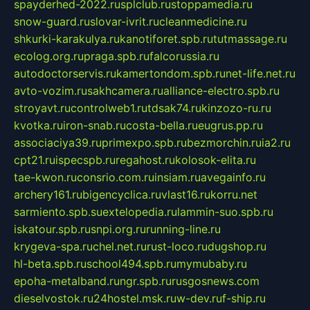
spayderhed-2022.ru
splclub.ru
stoppamedia.ru
snow-guard.ru
slovar-ivrit.ru
cleanmedicine.ru
shkurki-karakulya.ru
kanotiforet.spb.ru
tutmassage.ru
ecolog.org.ru
praga.spb.ru
falcorussia.ru
autodoctorservis.ru
kamertondom.spb.ru
net-life.net.ru
avto-vozim.ru
sakhcamera.ru
alliance-electro.spb.ru
stroyavt.ru
controlweb1.ru
tdsak74.ru
kinzozo-ru.ru
kvotka.ru
iron-snab.ru
costa-bella.ru
eugrus.pp.ru
associaciya39.ru
primexpo.spb.ru
bezmorchin.ru
ia2.ru
cpt21.ru
ispecspb.ru
regahost.ru
kolosok-elita.ru
tae-kwon.ru
consrio.com.ru
insiam.ru
avegainfo.ru
archery161.ru
bigencyclica.ru
vlast16.ru
korru.net
sarmiento.spb.su
extelopedia.ru
lammin-suo.spb.ru
iskatour.spb.ru
snpi.org.ru
running-line.ru
krygeva-spa.ru
chel.net.ru
rust-loco.ru
dugshop.ru
hl-beta.spb.ru
school494.spb.ru
mymubaby.ru
epoha-metalband.ru
ngr.spb.ru
rusgosnews.com
dieselvostok.ru
24hostel.msk.ru
w-dev.ru
f-ship.ru