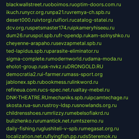
blackwallstreet.ru
oboimos.ru
optim-doors.com.ru
ikuch.ru
nycr.org.ru
npa21.ru
vremya-ch.spb.ru
desert000.ru
ivtorgi.ru
ifiori.ru
catalog-statei.ru
dcv.org.ru
spetsmaster174.ru
ipkameryhiseeu.ru
dum26.ru
ruspol.spb.ru
fr-opendp.ru
kam-solnyshko.ru
cheyenne-arapaho.ru
sevzapmetal.spb.ru
ted-lapidus.spb.ru
parasite-eliminator.ru
sigma-complete.ru
modernworld.ru
dama-moda.ru
eholot-group.ru
sk-nvkz.ru
DRONGOLD.RU
democratia2.ru
i-farmer.ru
mass-sport.org
jablonex.spb.ru
bookmess.ru
linkword.ru
refineua.com.ru
cs-spec.net.ru
altay-mebel.ru
DNK-THEATRE.RU
mechaniks.spb.ru
ipcamtechage.ru
skosta.ru
a-sun.ru
stroy-ldsp.ru
snowlands.org.ru
childrensshoes.ru
mrlizzy.ru
mebelsofiakrd.ru
bulizhenko.ru
rumantick.net.ru
mtszerno.ru
daily-fishing.ru
glushiteli-v-spb.ru
megasat.org.ru
localization.net.ru
flyingfish.pp.ru
ds5teremok.ru