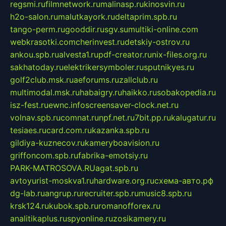
regsmi.ru
filmnetwork.ru
malinasp.ru
kinosvin.ru
h2o-salon.ru
malutkayork.ru
deltaprim.spb.ru
tango-perm.ru
gooddir.ru
sgv.su
multiki-online.com
webkrasotki.com
cherinvest.ru
detskiy-ostrov.ru
ankou.spb.ru
alvesta1.ru
pdf-creator.ru
nix-files.org.ru
sakhatoday.ru
elektrikersymboler.ru
sputnikyes.ru
golf2club.msk.ru
aeforums.ru
zallclub.ru
multimodal.msk.ru
habaigry.ru
haikko.ru
sobakopedia.ru
isz-fest.ru
ewnc.info
screensaver-clock.net.ru
volnav.spb.ru
comnat.ru
npf.net.ru
7bit.pp.ru
kalugatur.ru
tesiaes.ru
card.com.ru
kazanka.spb.ru
gildiya-kuznecov.ru
kameryboavision.ru
griffoncom.spb.ru
fabrika-emotsiy.ru
PARK-MATROSOVA.RU
agat.spb.ru
avtoyurist-moskva1.ru
hardware.org.ru
схема-авто.рф
dg-lab.ru
angrup.ru
recruiter.spb.ru
music8.spb.ru
krsk124.ru
kubok.spb.ru
romanofforex.ru
analitikaplus.ru
spyonline.ru
zosikamery.ru