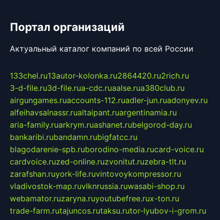
Портал организаций
Актуальный каталог компаний по всей России
133chel.ru
13autor-kolonka.ru
2864420.ru
2rich.ru
3-d-file.ru
3d-file.ru
a-cdc.ru
aalse.ru
a380club.ru
airgungames.ru
accounts-112.ru
adler-jun.ru
adonyev.ru
alfeihavsalnassr.ru
altaipant.ru
argentinamia.ru
aria-family.ru
arkrym.ru
ashanet.ru
belgorod-day.ru
bankaribi.ru
bandamn.ru
bigfatcc.ru
blagodarenie-spb.ru
borodino-media.ru
card-voice.ru
cardvoice.ru
zed-online.ru
zvonitut.ru
zebra-tlt.ru
zarafshan.ru
york-life.ru
vintovoykompressor.ru
vladivostok-map.ru
vlknrussia.ru
wasabi-shop.ru
webamator.ru
zaryna.ru
youtubefree.ru
x-ton.ru
trade-farm.ru
tajuncos.ru
taksu.ru
tor-lyubov-i-grom.ru