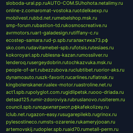
sloboda-ural.pp.ru
AUTO-COM.SU
hohota.net
alimy.ru
online-z.com
aromat-vostoka.ru
otdelkaexp.ru
mobilvest.ru
bbd.net.ru
mebelshop.msk.ru
smp-forum.ru
bastion-td.ru
kosmoscreative.ru
avrmotors.ru
art-galadesign.ru
tiffany-c.ru
ecostep-samara.ru
d-p.spb.ru
галактика73.рф
sko.com.ru
davitamebel-spb.ru
fotsis.ru
tesiaes.ru
kokoroyari.spb.ru
blesna-kazan.ru
mossilver.ru
lenderoq.ru
sergeydobrin.ru
tochkazvuka.msk.ru
people-of-art.ru
bezzubova.ru
clubtibet.ru
orior-aks.ru
dynamoauto.ru
szk-favorit.ru
carlines.ru
flatnsk.ru
kingbolenskaner.ru
alex-motor.ru
astroline.net.ru
act1.spb.ru
polyglot.com.ru
gidlipetsk.ru
ooo-driada.ru
detsad125.ru
mir-zdoroviya.ru
bruslanovo.ru
siterem.ru
council.spb.ru
лодкипатриот.рф
kafekolizey.ru
iclub.net.ru
gazon-easy.ru
sugarepilekb.ru
grinox.ru
pylesostineco.ru
msts-ozarenie.ru
kameryjooan.ru
artemovskij.ru
dopler.spb.ru
aid70.ru
metall-perm.ru