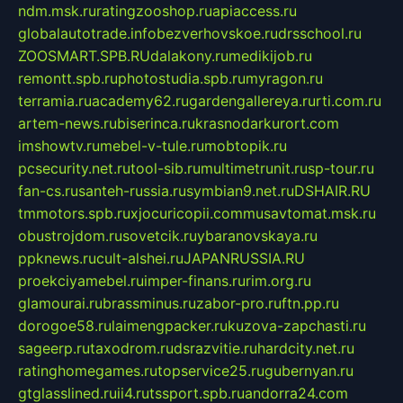
ndm.msk.ru
ratingzooshop.ru
apiaccess.ru
globalautotrade.info
bezverhovskoe.ru
drsschool.ru
ZOOSMART.SPB.RU
dalakony.ru
medikijob.ru
remontt.spb.ru
photostudia.spb.ru
myragon.ru
terramia.ru
academy62.ru
gardengallereya.ru
rti.com.ru
artem-news.ru
biserinca.ru
krasnodarkurort.com
imshowtv.ru
mebel-v-tule.ru
mobtopik.ru
pcsecurity.net.ru
tool-sib.ru
multimetrunit.ru
sp-tour.ru
fan-cs.ru
santeh-russia.ru
symbian9.net.ru
DSHAIR.RU
tmmotors.spb.ru
xjocuricopii.com
musavtomat.msk.ru
obustrojdom.ru
sovetcik.ru
ybaranovskaya.ru
ppknews.ru
cult-alshei.ru
JAPANRUSSIA.RU
proekciyamebel.ru
imper-finans.ru
rim.org.ru
glamourai.ru
brassminus.ru
zabor-pro.ru
ftn.pp.ru
dorogoe58.ru
laimengpacker.ru
kuzova-zapchasti.ru
sageerp.ru
taxodrom.ru
dsrazvitie.ru
hardcity.net.ru
ratinghomegames.ru
topservice25.ru
gubernyan.ru
gtglasslined.ru
ii4.ru
tssport.spb.ru
andorra24.com