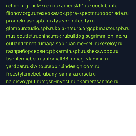
refine.org.ru
uk-krein.ru
kamensk61.ru
zooclub.info
filonov.org.ru
технокамск.рф
ra-spectr.ru
ooodriada.ru
promelmash.spb.ru
ixtys.spb.ru
fccity.ru
glamourstudio.spb.ru
kola-nature.org
spbmaster.spb.ru
musicoutlet.ru
china.msk.ru
bulldog.su
grimm-online.ru
outlander.net.ru
maga.spb.ru
anime-sell.ru
keseloy.ru
газприборсервис.рф
karmin.spb.ru
shekswood.ru
tischlermebel.ru
automall66.ru
mag-vladimir.ru
yardbar.ru
kiwitour.spb.ru
indesign.com.ru
freestylemebel.ru
bany-samara.ru
rsei.ru
naidisvoyput.ru
mgsn-invest.ru
ipkamerasannce.ru
alicante-house.ru
ibelka74.ru
cozyhouse.info
vlkargalev-studio.ru
700mb.ru
figura-ufa.ru
alina-live.ru
belarusiannews.ru
womenknow.ru
dos-vniimk.ru
sega.net.ru
dv.net.ru
phenomenonsofhistory.com
telesputnik.net.ru
wall.pp.ru
pylesosroidmi.ru
gtc-clan.ru
cligs.ru
bibikazap.ru
popova.org.ru
netwhistler.spb.ru
bellvil.ru
bonzon.ru
iss-vladik.ru