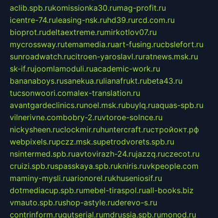
aclib.spb.ru
komissionka30.ru
mag-profit.ru
icentre-74.ru
leasing-nsk.ru
hd39.ru
rcd.com.ru
bioprot.ru
deltaextreme.ru
mirkotlov07.ru
mycrossway.ru
temamedia.ru
art-fusing.ru
cbslefort.ru
sunroadwatch.ru
citroen-yaroslavl.ru
ratnews.msk.ru
sk-if.ru
joomlamoduli.ru
academic-work.ru
bananaboys.ru
sanekua.ru
lianafrukt.ru
beta43.ru
tucsonwoori.com
alex-translation.ru
avantgardeclinics.ru
noel.msk.ru
buylq.ru
aquas-spb.ru
vilnerivne.com
bobry-2.ru
vtoroe-solnce.ru
nickysheen.ru
clockmir.ru
huntercraft.ru
стройокт.рф
webpixels.ru
pczz.msk.su
petrodvorets.spb.ru
nsintermed.spb.ru
avtovirazh-24.ru
jazzq.ru
czecot.ru
cruizi.spb.ru
spasskaya.spb.ru
kniris.ru
vkpeople.com
maminy-mysli.ru
arionorel.ru
khuseniosif.ru
dotmediacup.spb.ru
mebel-tiraspol.ru
all-books.biz
vmauto.spb.ru
shop-astyle.ru
derevo-s.ru
contrinform.ru
gutserial.ru
mdrussia.spb.ru
monod.ru