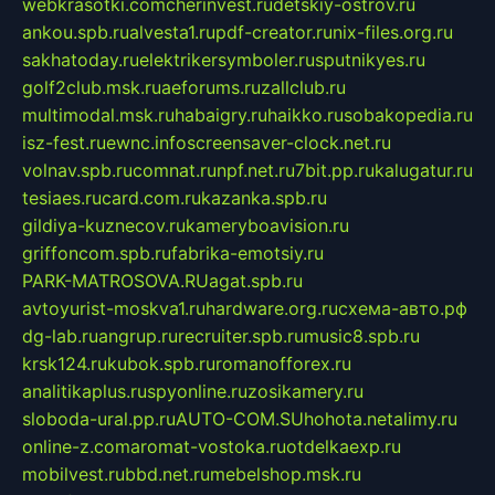
webkrasotki.com
cherinvest.ru
detskiy-ostrov.ru
ankou.spb.ru
alvesta1.ru
pdf-creator.ru
nix-files.org.ru
sakhatoday.ru
elektrikersymboler.ru
sputnikyes.ru
golf2club.msk.ru
aeforums.ru
zallclub.ru
multimodal.msk.ru
habaigry.ru
haikko.ru
sobakopedia.ru
isz-fest.ru
ewnc.info
screensaver-clock.net.ru
volnav.spb.ru
comnat.ru
npf.net.ru
7bit.pp.ru
kalugatur.ru
tesiaes.ru
card.com.ru
kazanka.spb.ru
gildiya-kuznecov.ru
kameryboavision.ru
griffoncom.spb.ru
fabrika-emotsiy.ru
PARK-MATROSOVA.RU
agat.spb.ru
avtoyurist-moskva1.ru
hardware.org.ru
схема-авто.рф
dg-lab.ru
angrup.ru
recruiter.spb.ru
music8.spb.ru
krsk124.ru
kubok.spb.ru
romanofforex.ru
analitikaplus.ru
spyonline.ru
zosikamery.ru
sloboda-ural.pp.ru
AUTO-COM.SU
hohota.net
alimy.ru
online-z.com
aromat-vostoka.ru
otdelkaexp.ru
mobilvest.ru
bbd.net.ru
mebelshop.msk.ru