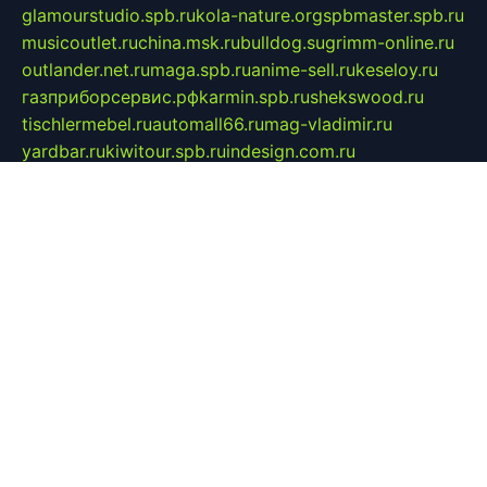
glamourstudio.spb.ru
kola-nature.org
spbmaster.spb.ru
musicoutlet.ru
china.msk.ru
bulldog.su
grimm-online.ru
outlander.net.ru
maga.spb.ru
anime-sell.ru
keseloy.ru
газприборсервис.рф
karmin.spb.ru
shekswood.ru
tischlermebel.ru
automall66.ru
mag-vladimir.ru
yardbar.ru
kiwitour.spb.ru
indesign.com.ru
freestylemebel.ru
bany-samara.ru
rsei.ru
naidisvoyput.ru
mgsn-invest.ru
ipkamerasannce.ru
alicante-house.ru
ibelka74.ru
cozyhouse.info
vlkargalev-studio.ru
700mb.ru
figura-ufa.ru
alina-live.ru
belarusiannews.ru
womenknow.ru
dos-vniimk.ru
sega.net.ru
dv.net.ru
phenomenonsofhistory.com
telesputnik.net.ru
wall.pp.ru
pylesosroidmi.ru
gtc-clan.ru
cligs.ru
bibikazap.ru
popova.org.ru
netwhistler.spb.ru
bellvil.ru
bonzon.ru
iss-vladik.ru
defiparis.net.ru
las-gryzas.ru
amku.ru
electednews.spb.ru
feather.org.ru
spar72.ru
tankiigri.ru
dominus.com.ru
ibtree.ru
sanykool.pp.ru
unixlib.org.ru