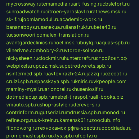
mycrossway.ru
temamedia.ru
art-fusing.ru
cbslefort.ru
sunroadwatch.ru
citroen-yaroslavl.ru
ratnews.msk.ru
sk-if.ru
joomlamoduli.ru
academic-work.ru
bananaboys.ru
sanekua.ru
lianafrukt.ru
beta43.ru
tucsonwoori.com
alex-translation.ru
avantgardeclinics.ru
noel.msk.ru
buylq.ru
aquas-spb.ru
vilnerivne.com
bobry-2.ru
vtoroe-solnce.ru
nickysheen.ru
clockmir.ru
huntercraft.ru
стройокт.рф
webpixels.ru
pczz.msk.su
petrodvorets.spb.ru
nsintermed.spb.ru
avtovirazh-24.ru
jazzq.ru
czecot.ru
cruizi.spb.ru
spasskaya.spb.ru
kniris.ru
vkpeople.com
maminy-mysli.ru
arionorel.ru
khuseniosif.ru
dotmediacup.spb.ru
mebel-tiraspol.ru
all-books.biz
vmauto.spb.ru
shop-astyle.ru
derevo-s.ru
contrinform.ru
gutserial.ru
mdrussia.spb.ru
monod.ru
refine.org.ru
uk-krein.ru
kamensk61.ru
zooclub.info
filonov.org.ru
технокамск.рф
ra-spectr.ru
ooodriada.ru
promelmash.spb.ru
ixtys.spb.ru
fccity.ru