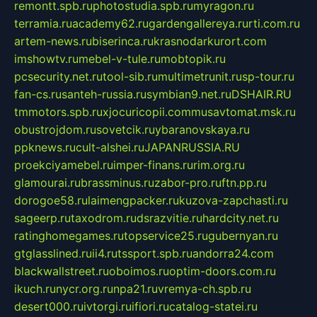
remontt.spb.ru
photostudia.spb.ru
myragon.ru
terramia.ru
academy62.ru
gardengallereya.ru
rti.com.ru
artem-news.ru
biserinca.ru
krasnodarkurort.com
imshowtv.ru
mebel-v-tule.ru
mobtopik.ru
pcsecurity.net.ru
tool-sib.ru
multimetrunit.ru
sp-tour.ru
fan-cs.ru
santeh-russia.ru
symbian9.net.ru
DSHAIR.RU
tmmotors.spb.ru
xjocuricopii.com
musavtomat.msk.ru
obustrojdom.ru
sovetcik.ru
ybaranovskaya.ru
ppknews.ru
cult-alshei.ru
JAPANRUSSIA.RU
proekciyamebel.ru
imper-finans.ru
rim.org.ru
glamourai.ru
brassminus.ru
zabor-pro.ru
ftn.pp.ru
dorogoe58.ru
laimengpacker.ru
kuzova-zapchasti.ru
sageerp.ru
taxodrom.ru
dsrazvitie.ru
hardcity.net.ru
ratinghomegames.ru
topservice25.ru
gubernyan.ru
gtglasslined.ru
ii4.ru
tssport.spb.ru
andorra24.com
blackwallstreet.ru
oboimos.ru
optim-doors.com.ru
ikuch.ru
nycr.org.ru
npa21.ru
vremya-ch.spb.ru
desert000.ru
ivtorgi.ru
ifiori.ru
catalog-statei.ru