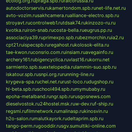
ecolog.org.ru
praga.spb.ru
falcorussia.ru
autodoctorservis.ru
kamertondom.spb.ru
net-life.net.ru
avto-vozim.ru
sakhcamera.ru
alliance-electro.spb.ru
stroyavt.ru
controlweb1.ru
tdsak74.ru
kinzozo-ru.ru
kvotka.ru
iron-snab.ru
costa-bella.ru
eugrus.pp.ru
associaciya39.ru
primexpo.spb.ru
bezmorchin.ru
ia2.ru
cpt21.ru
ispecspb.ru
regahost.ru
kolosok-elita.ru
tae-kwon.ru
consrio.com.ru
insiam.ru
avegainfo.ru
archery161.ru
bigencyclica.ru
vlast16.ru
korru.net
sarmiento.spb.su
extelopedia.ru
lammin-suo.spb.ru
iskatour.spb.ru
snpi.org.ru
running-line.ru
krygeva-spa.ru
chel.net.ru
rust-loco.ru
dugshop.ru
hl-beta.spb.ru
school494.spb.ru
mymubaby.ru
epoha-metalband.ru
ngr.spb.ru
rusgosnews.com
dieselvostok.ru
24hostel.msk.ru
w-dev.ru
f-ship.ru
regsmi.ru
filmnetwork.ru
malinasp.ru
kinosvin.ru
h2o-salon.ru
malutkayork.ru
deltaprim.spb.ru
tango-perm.ru
gooddir.ru
sgv.su
multiki-online.com