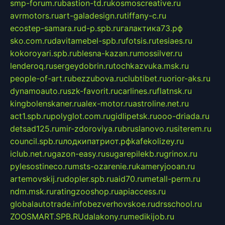
smp-forum.ru
bastion-td.ru
kosmoscreative.ru
avrmotors.ru
art-galadesign.ru
tiffany-c.ru
ecostep-samara.ru
d-p.spb.ru
галактика73.рф
sko.com.ru
davitamebel-spb.ru
fotsis.ru
tesiaes.ru
kokoroyari.spb.ru
blesna-kazan.ru
mossilver.ru
lenderoq.ru
sergeydobrin.ru
tochkazvuka.msk.ru
people-of-art.ru
bezzubova.ru
clubtibet.ru
orior-aks.ru
dynamoauto.ru
szk-favorit.ru
carlines.ru
flatnsk.ru
kingbolenskaner.ru
alex-motor.ru
astroline.net.ru
act1.spb.ru
polyglot.com.ru
gidlipetsk.ru
ooo-driada.ru
detsad125.ru
mir-zdoroviya.ru
bruslanovo.ru
siterem.ru
council.spb.ru
лодкипатриот.рф
kafekolizey.ru
iclub.net.ru
gazon-easy.ru
sugarepilekb.ru
grinox.ru
pylesostineco.ru
msts-ozarenie.ru
kameryjooan.ru
artemovskij.ru
dopler.spb.ru
aid70.ru
metall-perm.ru
ndm.msk.ru
ratingzooshop.ru
apiaccess.ru
globalautotrade.info
bezverhovskoe.ru
drsschool.ru
ZOOSMART.SPB.RU
dalakony.ru
medikijob.ru