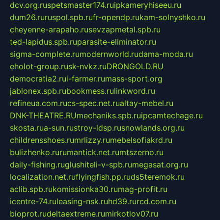
dcv.org.ru
spetsmaster174.ru
ipkameryhiseeu.ru
dum26.ru
ruspol.spb.ru
fr-opendp.ru
kam-solnyshko.ru
cheyenne-arapaho.ru
sevzapmetal.spb.ru
ted-lapidus.spb.ru
parasite-eliminator.ru
sigma-complete.ru
modernworld.ru
dama-moda.ru
eholot-group.ru
sk-nvkz.ru
DRONGOLD.RU
democratia2.ru
i-farmer.ru
mass-sport.org
jablonex.spb.ru
bookmess.ru
linkword.ru
refineua.com.ru
cs-spec.net.ru
altay-mebel.ru
DNK-THEATRE.RU
mechaniks.spb.ru
ipcamtechage.ru
skosta.ru
a-sun.ru
stroy-ldsp.ru
snowlands.org.ru
childrensshoes.ru
mrlizzy.ru
mebelsofiakrd.ru
bulizhenko.ru
rumantick.net.ru
mtszerno.ru
daily-fishing.ru
glushiteli-v-spb.ru
megasat.org.ru
localization.net.ru
flyingfish.pp.ru
ds5teremok.ru
aclib.spb.ru
komissionka30.ru
mag-profit.ru
icentre-74.ru
leasing-nsk.ru
hd39.ru
rcd.com.ru
bioprot.ru
deltaextreme.ru
mirkotlov07.ru