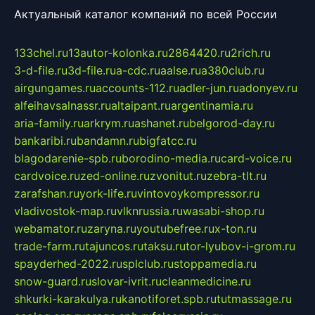
Актуальный каталог компаний по всей России
133chel.ru
13autor-kolonka.ru
2864420.ru
2rich.ru
3-d-file.ru
3d-file.ru
a-cdc.ru
aalse.ru
a380club.ru
airgungames.ru
accounts-112.ru
adler-jun.ru
adonyev.ru
alfeihavsalnassr.ru
altaipant.ru
argentinamia.ru
aria-family.ru
arkrym.ru
ashanet.ru
belgorod-day.ru
bankaribi.ru
bandamn.ru
bigfatcc.ru
blagodarenie-spb.ru
borodino-media.ru
card-voice.ru
cardvoice.ru
zed-online.ru
zvonitut.ru
zebra-tlt.ru
zarafshan.ru
york-life.ru
vintovoykompressor.ru
vladivostok-map.ru
vlknrussia.ru
wasabi-shop.ru
webamator.ru
zaryna.ru
youtubefree.ru
x-ton.ru
trade-farm.ru
tajuncos.ru
taksu.ru
tor-lyubov-i-grom.ru
spayderhed-2022.ru
splclub.ru
stoppamedia.ru
snow-guard.ru
slovar-ivrit.ru
cleanmedicine.ru
shkurki-karakulya.ru
kanotiforet.spb.ru
tutmassage.ru