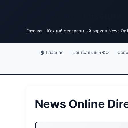
Портал организаций
Главная
»
Южный федеральный округ
» News Onli
🏠 Главная
Центральный ФО
Севе
News Online Dir