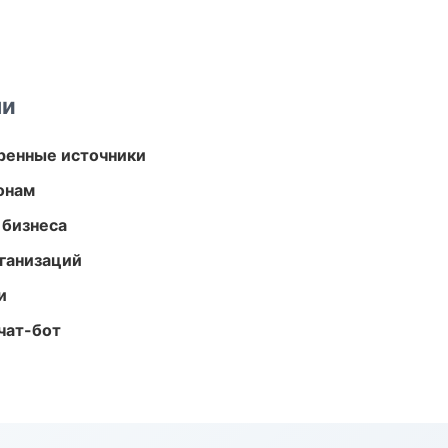
ми
еренные источники
онам
 бизнеса
ганизаций
и
чат-бот