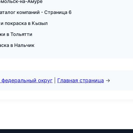
сомольск-на-Амуре
аталог компаний - Страница 6
т и покраска в Кызыл
ски в Тольятти
аска в Нальчик
 федеральный округ
|
Главная страница
→