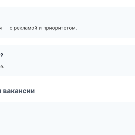
м — с рекламой и приоритетом.
е?
е.
и вакансии