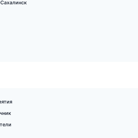
-Сахалинск
иятия
очник
ители