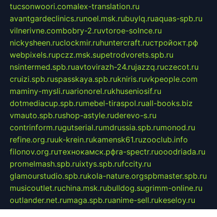
tucsonwoori.com
alex-translation.ru
avantgardeclinics.ru
noel.msk.ru
buylq.ru
aquas-spb.ru
vilnerivne.com
bobry-2.ru
vtoroe-solnce.ru
nickysheen.ru
clockmir.ru
huntercraft.ru
стройокт.рф
webpixels.ru
pczz.msk.su
petrodvorets.spb.ru
nsintermed.spb.ru
avtovirazh-24.ru
jazzq.ru
czecot.ru
cruizi.spb.ru
spasskaya.spb.ru
kniris.ru
vkpeople.com
maminy-mysli.ru
arionorel.ru
khuseniosif.ru
dotmediacup.spb.ru
mebel-tiraspol.ru
all-books.biz
vmauto.spb.ru
shop-astyle.ru
derevo-s.ru
contrinform.ru
gutserial.ru
mdrussia.spb.ru
monod.ru
refine.org.ru
uk-krein.ru
kamensk61.ru
zooclub.info
filonov.org.ru
технокамск.рф
ra-spectr.ru
ooodriada.ru
promelmash.spb.ru
ixtys.spb.ru
fccity.ru
glamourstudio.spb.ru
kola-nature.org
spbmaster.spb.ru
musicoutlet.ru
china.msk.ru
bulldog.su
grimm-online.ru
outlander.net.ru
maga.spb.ru
anime-sell.ru
keseloy.ru
газприборсервис.рф
karmin.spb.ru
shekswood.ru