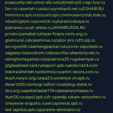
pcsecurity.net.ru
tool-sib.ru
multimetrunit.ru
sp-tour.ru
fan-cs.ru
santeh-russia.ru
symbian9.net.ru
DSHAIR.RU
tmmotors.spb.ru
xjocuricopii.com
musavtomat.msk.ru
obustrojdom.ru
sovetcik.ru
ybaranovskaya.ru
ppknews.ru
cult-alshei.ru
JAPANRUSSIA.RU
proekciyamebel.ru
imper-finans.ru
rim.org.ru
glamourai.ru
brassminus.ru
zabor-pro.ru
ftn.pp.ru
dorogoe58.ru
laimengpacker.ru
kuzova-zapchasti.ru
sageerp.ru
taxodrom.ru
dsrazvitie.ru
hardcity.net.ru
ratinghomegames.ru
topservice25.ru
gubernyan.ru
gtglasslined.ru
ii4.ru
tssport.spb.ru
andorra24.com
blackwallstreet.ru
oboimos.ru
optim-doors.com.ru
ikuch.ru
nycr.org.ru
npa21.ru
vremya-ch.spb.ru
desert000.ru
ivtorgi.ru
ifiori.ru
catalog-statei.ru
dcv.org.ru
spetsmaster174.ru
ipkameryhiseeu.ru
dum26.ru
ruspol.spb.ru
fr-opendp.ru
kam-solnyshko.ru
cheyenne-arapaho.ru
sevzapmetal.spb.ru
ted-lapidus.spb.ru
parasite-eliminator.ru