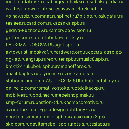
multimodal.msk.ru
habaigry.ru
haikko.ru
sobakopedia.ru
isz-fest.ru
ewnc.info
screensaver-clock.net.ru
volnav.spb.ru
comnat.ru
npf.net.ru
7bit.pp.ru
kalugatur.ru
tesiaes.ru
card.com.ru
kazanka.spb.ru
gildiya-kuznecov.ru
kameryboavision.ru
griffoncom.spb.ru
fabrika-emotsiy.ru
PARK-MATROSOVA.RU
agat.spb.ru
avtoyurist-moskva1.ru
hardware.org.ru
схема-авто.рф
dg-lab.ru
angrup.ru
recruiter.spb.ru
music8.spb.ru
krsk124.ru
kubok.spb.ru
romanofforex.ru
analitikaplus.ru
spyonline.ru
zosikamery.ru
sloboda-ural.pp.ru
AUTO-COM.SU
hohota.net
alimy.ru
online-z.com
aromat-vostoka.ru
otdelkaexp.ru
mobilvest.ru
bbd.net.ru
mebelshop.msk.ru
smp-forum.ru
bastion-td.ru
kosmoscreative.ru
avrmotors.ru
art-galadesign.ru
tiffany-c.ru
ecostep-samara.ru
d-p.spb.ru
галактика73.рф
sko.com.ru
davitamebel-spb.ru
fotsis.ru
tesiaes.ru