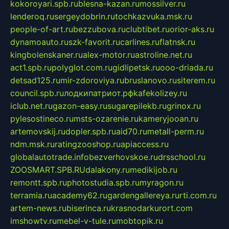
kokoroyari.spb.ru
blesna-kazan.ru
mossilver.ru
lenderoq.ru
sergeydobrin.ru
tochkazvuka.msk.ru
people-of-art.ru
bezzubova.ru
clubtibet.ru
orior-aks.ru
dynamoauto.ru
szk-favorit.ru
carlines.ru
flatnsk.ru
kingbolenskaner.ru
alex-motor.ru
astroline.net.ru
act1.spb.ru
polyglot.com.ru
gidlipetsk.ru
ooo-driada.ru
detsad125.ru
mir-zdoroviya.ru
bruslanovo.ru
siterem.ru
council.spb.ru
лодкипатриот.рф
kafekolizey.ru
iclub.net.ru
gazon-easy.ru
sugarepilekb.ru
grinox.ru
pylesostineco.ru
msts-ozarenie.ru
kameryjooan.ru
artemovskij.ru
dopler.spb.ru
aid70.ru
metall-perm.ru
ndm.msk.ru
ratingzooshop.ru
apiaccess.ru
globalautotrade.info
bezverhovskoe.ru
drsschool.ru
ZOOSMART.SPB.RU
dalakony.ru
medikijob.ru
remontt.spb.ru
photostudia.spb.ru
myragon.ru
terramia.ru
academy62.ru
gardengallereya.ru
rti.com.ru
artem-news.ru
biserinca.ru
krasnodarkurort.com
imshowtv.ru
mebel-v-tule.ru
mobtopik.ru