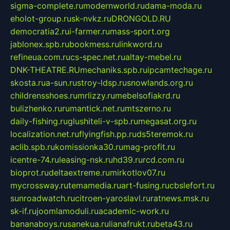
sigma-complete.ru
modernworld.ru
dama-moda.ru
eholot-group.ru
sk-nvkz.ru
DRONGOLD.RU
democratia2.ru
i-farmer.ru
mass-sport.org
jablonex.spb.ru
bookmess.ru
linkword.ru
refineua.com.ru
cs-spec.net.ru
altay-mebel.ru
DNK-THEATRE.RU
mechaniks.spb.ru
ipcamtechage.ru
skosta.ru
a-sun.ru
stroy-ldsp.ru
snowlands.org.ru
childrensshoes.ru
mrlizzy.ru
mebelsofiakrd.ru
bulizhenko.ru
rumantick.net.ru
mtszerno.ru
daily-fishing.ru
glushiteli-v-spb.ru
megasat.org.ru
localization.net.ru
flyingfish.pp.ru
ds5teremok.ru
aclib.spb.ru
komissionka30.ru
mag-profit.ru
icentre-74.ru
leasing-nsk.ru
hd39.ru
rcd.com.ru
bioprot.ru
deltaextreme.ru
mirkotlov07.ru
mycrossway.ru
temamedia.ru
art-fusing.ru
cbslefort.ru
sunroadwatch.ru
citroen-yaroslavl.ru
ratnews.msk.ru
sk-if.ru
joomlamoduli.ru
academic-work.ru
bananaboys.ru
sanekua.ru
lianafrukt.ru
beta43.ru