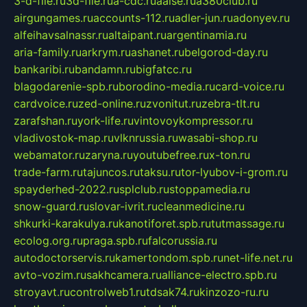
3-d-file.ru
3d-file.ru
a-cdc.ru
aalse.ru
a380club.ru
airgungames.ru
accounts-112.ru
adler-jun.ru
adonyev.ru
alfeihavsalnassr.ru
altaipant.ru
argentinamia.ru
aria-family.ru
arkrym.ru
ashanet.ru
belgorod-day.ru
bankaribi.ru
bandamn.ru
bigfatcc.ru
blagodarenie-spb.ru
borodino-media.ru
card-voice.ru
cardvoice.ru
zed-online.ru
zvonitut.ru
zebra-tlt.ru
zarafshan.ru
york-life.ru
vintovoykompressor.ru
vladivostok-map.ru
vlknrussia.ru
wasabi-shop.ru
webamator.ru
zaryna.ru
youtubefree.ru
x-ton.ru
trade-farm.ru
tajuncos.ru
taksu.ru
tor-lyubov-i-grom.ru
spayderhed-2022.ru
splclub.ru
stoppamedia.ru
snow-guard.ru
slovar-ivrit.ru
cleanmedicine.ru
shkurki-karakulya.ru
kanotiforet.spb.ru
tutmassage.ru
ecolog.org.ru
praga.spb.ru
falcorussia.ru
autodoctorservis.ru
kamertondom.spb.ru
net-life.net.ru
avto-vozim.ru
sakhcamera.ru
alliance-electro.spb.ru
stroyavt.ru
controlweb1.ru
tdsak74.ru
kinzozo-ru.ru