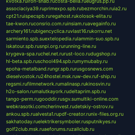
kvotka.ru
iron-snab.ru
costa-bella.ru
eugrus.pp.ru
associaciya39.ru
primexpo.spb.ru
bezmorchin.ru
ia2.ru
cpt21.ru
ispecspb.ru
regahost.ru
kolosok-elita.ru
tae-kwon.ru
consrio.com.ru
insiam.ru
avegainfo.ru
archery161.ru
bigencyclica.ru
vlast16.ru
korru.net
sarmiento.spb.su
extelopedia.ru
lammin-suo.spb.ru
iskatour.spb.ru
snpi.org.ru
running-line.ru
krygeva-spa.ru
chel.net.ru
rust-loco.ru
dugshop.ru
hl-beta.spb.ru
school494.spb.ru
mymubaby.ru
epoha-metalband.ru
ngr.spb.ru
rusgosnews.com
dieselvostok.ru
24hostel.msk.ru
w-dev.ru
f-ship.ru
regsmi.ru
filmnetwork.ru
malinasp.ru
kinosvin.ru
h2o-salon.ru
malutkayork.ru
deltaprim.spb.ru
tango-perm.ru
gooddir.ru
sgv.su
multiki-online.com
webkrasotki.com
cherinvest.ru
detskiy-ostrov.ru
ankou.spb.ru
alvesta1.ru
pdf-creator.ru
nix-files.org.ru
sakhatoday.ru
elektrikersymboler.ru
sputnikyes.ru
golf2club.msk.ru
aeforums.ru
zallclub.ru