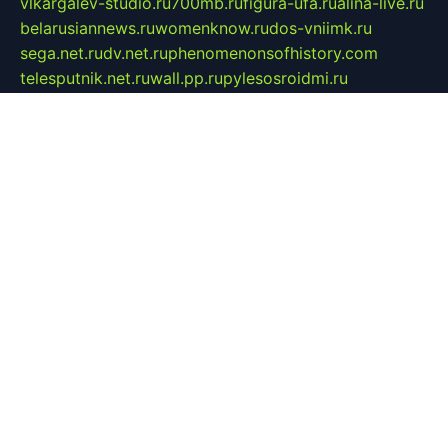
vlkargalev-studio.ru
700mb.ru
figura-ufa.ru
alina-live.ru
belarusiannews.ru
womenknow.ru
dos-vniimk.ru
sega.net.ru
dv.net.ru
phenomenonsofhistory.com
telesputnik.net.ru
wall.pp.ru
pylesosroidmi.ru
gtc-clan.ru
cligs.ru
bibikazap.ru
popova.org.ru
netwhistler.spb.ru
bellvil.ru
bonzon.ru
iss-vladik.ru
defiparis.net.ru
las-gryzas.ru
amku.ru
electednews.spb.ru
feather.org.ru
spar72.ru
tankiigri.ru
dominus.com.ru
ibtree.ru
sanykool.pp.ru
unixlib.org.ru
menatep.spb.ru
gartenterrassen.ru
printeka.ru
skvozilka.com.ru
parkovka-pub.ru
lovemobi.ru
art-ru.ru
emulatorz.com.ru
alucomp.com.ru
tatforum.com.ru
alternativa-profi.ru
dermakler.ru
artsurvey.ru
aredir.ru
khimspas.ru
centr-maxi.ru
2018r.ru
bort-stomer-defort.ru
professional2.ru
gibsons.ru
artselena.ru
art-pilot.ru
ingredient.spb.ru
npfpolimer.spb.ru
argentum.spb.ru
hom-edu.ru
af-num.ru
cashadvanceamericasev.org
trexp.spb.ru