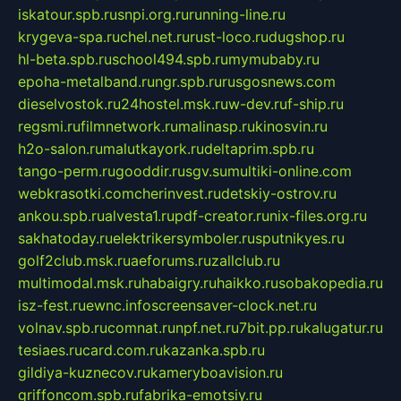
iskatour.spb.ru
snpi.org.ru
running-line.ru
krygeva-spa.ru
chel.net.ru
rust-loco.ru
dugshop.ru
hl-beta.spb.ru
school494.spb.ru
mymubaby.ru
epoha-metalband.ru
ngr.spb.ru
rusgosnews.com
dieselvostok.ru
24hostel.msk.ru
w-dev.ru
f-ship.ru
regsmi.ru
filmnetwork.ru
malinasp.ru
kinosvin.ru
h2o-salon.ru
malutkayork.ru
deltaprim.spb.ru
tango-perm.ru
gooddir.ru
sgv.su
multiki-online.com
webkrasotki.com
cherinvest.ru
detskiy-ostrov.ru
ankou.spb.ru
alvesta1.ru
pdf-creator.ru
nix-files.org.ru
sakhatoday.ru
elektrikersymboler.ru
sputnikyes.ru
golf2club.msk.ru
aeforums.ru
zallclub.ru
multimodal.msk.ru
habaigry.ru
haikko.ru
sobakopedia.ru
isz-fest.ru
ewnc.info
screensaver-clock.net.ru
volnav.spb.ru
comnat.ru
npf.net.ru
7bit.pp.ru
kalugatur.ru
tesiaes.ru
card.com.ru
kazanka.spb.ru
gildiya-kuznecov.ru
kameryboavision.ru
griffoncom.spb.ru
fabrika-emotsiy.ru