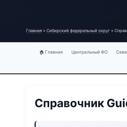
Портал организаций
Главная
»
Сибирский федеральный округ
» Справо
🏠 Главная
Центральный ФО
Севе
Справочник Guid