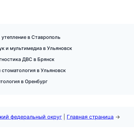
 утепление в Ставрополь
ук и мультимедиа в Ульяновск
агностика ДВС в Брянск
я стоматология в Ульяновск
матология в Оренбург
ский федеральный округ
|
Главная страница
→