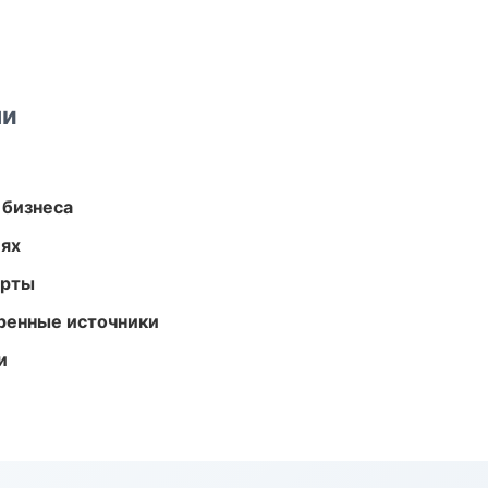
ми
 бизнеса
иях
арты
еренные источники
и