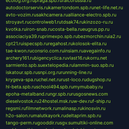
ecolog.org.ru
praga.spb.ru
falcorussia.ru
autodoctorservis.ru
kamertondom.spb.ru
net-life.net.ru
avto-vozim.ru
sakhcamera.ru
alliance-electro.spb.ru
stroyavt.ru
controlweb1.ru
tdsak74.ru
kinzozo-ru.ru
kvotka.ru
iron-snab.ru
costa-bella.ru
eugrus.pp.ru
associaciya39.ru
primexpo.spb.ru
bezmorchin.ru
ia2.ru
cpt21.ru
ispecspb.ru
regahost.ru
kolosok-elita.ru
tae-kwon.ru
consrio.com.ru
insiam.ru
avegainfo.ru
archery161.ru
bigencyclica.ru
vlast16.ru
korru.net
sarmiento.spb.su
extelopedia.ru
lammin-suo.spb.ru
iskatour.spb.ru
snpi.org.ru
running-line.ru
krygeva-spa.ru
chel.net.ru
rust-loco.ru
dugshop.ru
hl-beta.spb.ru
school494.spb.ru
mymubaby.ru
epoha-metalband.ru
ngr.spb.ru
rusgosnews.com
dieselvostok.ru
24hostel.msk.ru
w-dev.ru
f-ship.ru
regsmi.ru
filmnetwork.ru
malinasp.ru
kinosvin.ru
h2o-salon.ru
malutkayork.ru
deltaprim.spb.ru
tango-perm.ru
gooddir.ru
sgv.su
multiki-online.com