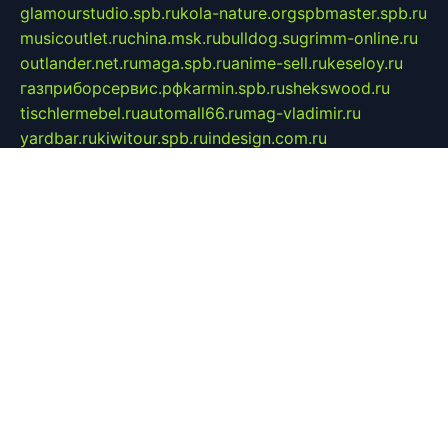
glamourstudio.spb.ru
kola-nature.org
spbmaster.spb.ru
musicoutlet.ru
china.msk.ru
bulldog.su
grimm-online.ru
outlander.net.ru
maga.spb.ru
anime-sell.ru
keseloy.ru
газприборсервис.рф
karmin.spb.ru
shekswood.ru
tischlermebel.ru
automall66.ru
mag-vladimir.ru
yardbar.ru
kiwitour.spb.ru
indesign.com.ru
freestylemebel.ru
bany-samara.ru
rsei.ru
naidisvoyput.ru
mgsn-invest.ru
ipkamerasannce.ru
alicante-house.ru
ibelka74.ru
cozyhouse.info
vlkargalev-studio.ru
700mb.ru
figura-ufa.ru
alina-live.ru
belarusiannews.ru
womenknow.ru
dos-vniimk.ru
sega.net.ru
dv.net.ru
phenomenonsofhistory.com
telesputnik.net.ru
wall.pp.ru
pylesosroidmi.ru
gtc-clan.ru
cligs.ru
bibikazap.ru
popova.org.ru
netwhistler.spb.ru
bellvil.ru
bonzon.ru
iss-vladik.ru
defiparis.net.ru
las-gryzas.ru
amku.ru
electednews.spb.ru
feather.org.ru
spar72.ru
tankiigri.ru
dominus.com.ru
ibtree.ru
sanykool.pp.ru
unixlib.org.ru