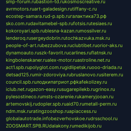
smp-forum.ru
bastion-td.ru
kosmoscreative.ru
avrmotors.ru
art-galadesign.ru
tiffany-c.ru
ecostep-samara.ru
d-p.spb.ru
галактика73.рф
sko.com.ru
davitamebel-spb.ru
fotsis.ru
tesiaes.ru
kokoroyari.spb.ru
blesna-kazan.ru
mossilver.ru
lenderoq.ru
sergeydobrin.ru
tochkazvuka.msk.ru
people-of-art.ru
bezzubova.ru
clubtibet.ru
orior-aks.ru
dynamoauto.ru
szk-favorit.ru
carlines.ru
flatnsk.ru
kingbolenskaner.ru
alex-motor.ru
astroline.net.ru
act1.spb.ru
polyglot.com.ru
gidlipetsk.ru
ooo-driada.ru
detsad125.ru
mir-zdoroviya.ru
bruslanovo.ru
siterem.ru
council.spb.ru
лодкипатриот.рф
kafekolizey.ru
iclub.net.ru
gazon-easy.ru
sugarepilekb.ru
grinox.ru
pylesostineco.ru
msts-ozarenie.ru
kameryjooan.ru
artemovskij.ru
dopler.spb.ru
aid70.ru
metall-perm.ru
ndm.msk.ru
ratingzooshop.ru
apiaccess.ru
globalautotrade.info
bezverhovskoe.ru
drsschool.ru
ZOOSMART.SPB.RU
dalakony.ru
medikijob.ru