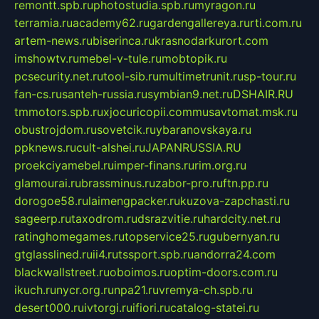
remontt.spb.ru
photostudia.spb.ru
myragon.ru
terramia.ru
academy62.ru
gardengallereya.ru
rti.com.ru
artem-news.ru
biserinca.ru
krasnodarkurort.com
imshowtv.ru
mebel-v-tule.ru
mobtopik.ru
pcsecurity.net.ru
tool-sib.ru
multimetrunit.ru
sp-tour.ru
fan-cs.ru
santeh-russia.ru
symbian9.net.ru
DSHAIR.RU
tmmotors.spb.ru
xjocuricopii.com
musavtomat.msk.ru
obustrojdom.ru
sovetcik.ru
ybaranovskaya.ru
ppknews.ru
cult-alshei.ru
JAPANRUSSIA.RU
proekciyamebel.ru
imper-finans.ru
rim.org.ru
glamourai.ru
brassminus.ru
zabor-pro.ru
ftn.pp.ru
dorogoe58.ru
laimengpacker.ru
kuzova-zapchasti.ru
sageerp.ru
taxodrom.ru
dsrazvitie.ru
hardcity.net.ru
ratinghomegames.ru
topservice25.ru
gubernyan.ru
gtglasslined.ru
ii4.ru
tssport.spb.ru
andorra24.com
blackwallstreet.ru
oboimos.ru
optim-doors.com.ru
ikuch.ru
nycr.org.ru
npa21.ru
vremya-ch.spb.ru
desert000.ru
ivtorgi.ru
ifiori.ru
catalog-statei.ru