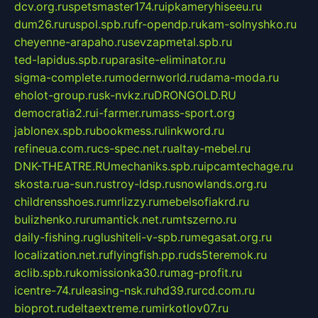
dcv.org.ru
spetsmaster174.ru
ipkameryhiseeu.ru
dum26.ru
ruspol.spb.ru
fr-opendp.ru
kam-solnyshko.ru
cheyenne-arapaho.ru
sevzapmetal.spb.ru
ted-lapidus.spb.ru
parasite-eliminator.ru
sigma-complete.ru
modernworld.ru
dama-moda.ru
eholot-group.ru
sk-nvkz.ru
DRONGOLD.RU
democratia2.ru
i-farmer.ru
mass-sport.org
jablonex.spb.ru
bookmess.ru
linkword.ru
refineua.com.ru
cs-spec.net.ru
altay-mebel.ru
DNK-THEATRE.RU
mechaniks.spb.ru
ipcamtechage.ru
skosta.ru
a-sun.ru
stroy-ldsp.ru
snowlands.org.ru
childrensshoes.ru
mrlizzy.ru
mebelsofiakrd.ru
bulizhenko.ru
rumantick.net.ru
mtszerno.ru
daily-fishing.ru
glushiteli-v-spb.ru
megasat.org.ru
localization.net.ru
flyingfish.pp.ru
ds5teremok.ru
aclib.spb.ru
komissionka30.ru
mag-profit.ru
icentre-74.ru
leasing-nsk.ru
hd39.ru
rcd.com.ru
bioprot.ru
deltaextreme.ru
mirkotlov07.ru