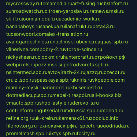
mycrossway.ru
temamedia.ru
art-fusing.ru
cbslefort.ru
sunroadwatch.ru
citroen-yaroslavl.ru
ratnews.msk.ru
sk-if.ru
joomlamoduli.ru
academic-work.ru
bananaboys.ru
sanekua.ru
lianafrukt.ru
beta43.ru
tucsonwoori.com
alex-translation.ru
avantgardeclinics.ru
noel.msk.ru
buylq.ru
aquas-spb.ru
vilnerivne.com
bobry-2.ru
vtoroe-solnce.ru
nickysheen.ru
clockmir.ru
huntercraft.ru
стройокт.рф
webpixels.ru
pczz.msk.su
petrodvorets.spb.ru
nsintermed.spb.ru
avtovirazh-24.ru
jazzq.ru
czecot.ru
cruizi.spb.ru
spasskaya.spb.ru
kniris.ru
vkpeople.com
maminy-mysli.ru
arionorel.ru
khuseniosif.ru
dotmediacup.spb.ru
mebel-tiraspol.ru
all-books.biz
vmauto.spb.ru
shop-astyle.ru
derevo-s.ru
contrinform.ru
gutserial.ru
mdrussia.spb.ru
monod.ru
refine.org.ru
uk-krein.ru
kamensk61.ru
zooclub.info
filonov.org.ru
технокамск.рф
ra-spectr.ru
ooodriada.ru
promelmash.spb.ru
ixtys.spb.ru
fccity.ru