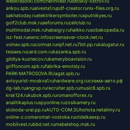
webkrasotki.com
cherinvest.ru
detskiy-ostrov.ru
ankou.spb.ru
alvesta1.ru
pdf-creator.ru
nix-files.org.ru
sakhatoday.ru
elektrikersymboler.ru
sputnikyes.ru
golf2club.msk.ru
aeforums.ru
zallclub.ru
multimodal.msk.ru
habaigry.ru
haikko.ru
sobakopedia.ru
isz-fest.ru
ewnc.info
screensaver-clock.net.ru
volnav.spb.ru
comnat.ru
npf.net.ru
7bit.pp.ru
kalugatur.ru
tesiaes.ru
card.com.ru
kazanka.spb.ru
gildiya-kuznecov.ru
kameryboavision.ru
griffoncom.spb.ru
fabrika-emotsiy.ru
PARK-MATROSOVA.RU
agat.spb.ru
avtoyurist-moskva1.ru
hardware.org.ru
схема-авто.рф
dg-lab.ru
angrup.ru
recruiter.spb.ru
music8.spb.ru
krsk124.ru
kubok.spb.ru
romanofforex.ru
analitikaplus.ru
spyonline.ru
zosikamery.ru
sloboda-ural.pp.ru
AUTO-COM.SU
hohota.net
alimy.ru
online-z.com
aromat-vostoka.ru
otdelkaexp.ru
mobilvest.ru
bbd.net.ru
mebelshop.msk.ru