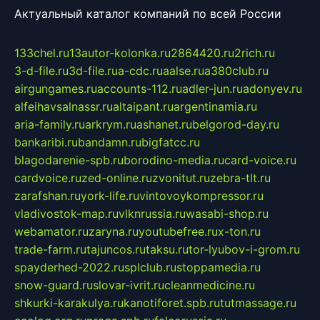
Актуальный каталог компаний по всей России
133chel.ru
13autor-kolonka.ru
2864420.ru
2rich.ru
3-d-file.ru
3d-file.ru
a-cdc.ru
aalse.ru
a380club.ru
airgungames.ru
accounts-112.ru
adler-jun.ru
adonyev.ru
alfeihavsalnassr.ru
altaipant.ru
argentinamia.ru
aria-family.ru
arkrym.ru
ashanet.ru
belgorod-day.ru
bankaribi.ru
bandamn.ru
bigfatcc.ru
blagodarenie-spb.ru
borodino-media.ru
card-voice.ru
cardvoice.ru
zed-online.ru
zvonitut.ru
zebra-tlt.ru
zarafshan.ru
york-life.ru
vintovoykompressor.ru
vladivostok-map.ru
vlknrussia.ru
wasabi-shop.ru
webamator.ru
zaryna.ru
youtubefree.ru
x-ton.ru
trade-farm.ru
tajuncos.ru
taksu.ru
tor-lyubov-i-grom.ru
spayderhed-2022.ru
splclub.ru
stoppamedia.ru
snow-guard.ru
slovar-ivrit.ru
cleanmedicine.ru
shkurki-karakulya.ru
kanotiforet.spb.ru
tutmassage.ru