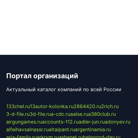
Портал организаций
Актуальный каталог компаний по всей России
133chel.ru
13autor-kolonka.ru
2864420.ru
2rich.ru
3-d-file.ru
3d-file.ru
a-cdc.ru
aalse.ru
a380club.ru
airgungames.ru
accounts-112.ru
adler-jun.ru
adonyev.ru
alfeihavsalnassr.ru
altaipant.ru
argentinamia.ru
aria-family.ru
arkrym.ru
ashanet.ru
belgorod-day.ru