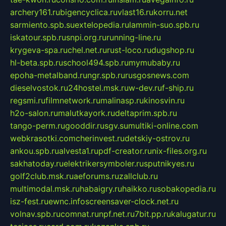
archery161.ru
bigencyclica.ru
vlast16.ru
korru.net
sarmiento.spb.su
extelopedia.ru
lammin-suo.spb.ru
iskatour.spb.ru
snpi.org.ru
running-line.ru
krygeva-spa.ru
chel.net.ru
rust-loco.ru
dugshop.ru
hl-beta.spb.ru
school494.spb.ru
mymubaby.ru
epoha-metalband.ru
ngr.spb.ru
rusgosnews.com
dieselvostok.ru
24hostel.msk.ru
w-dev.ru
f-ship.ru
regsmi.ru
filmnetwork.ru
malinasp.ru
kinosvin.ru
h2o-salon.ru
malutkayork.ru
deltaprim.spb.ru
tango-perm.ru
gooddir.ru
sgv.su
multiki-online.com
webkrasotki.com
cherinvest.ru
detskiy-ostrov.ru
ankou.spb.ru
alvesta1.ru
pdf-creator.ru
nix-files.org.ru
sakhatoday.ru
elektrikersymboler.ru
sputnikyes.ru
golf2club.msk.ru
aeforums.ru
zallclub.ru
multimodal.msk.ru
habaigry.ru
haikko.ru
sobakopedia.ru
isz-fest.ru
ewnc.info
screensaver-clock.net.ru
volnav.spb.ru
comnat.ru
npf.net.ru
7bit.pp.ru
kalugatur.ru