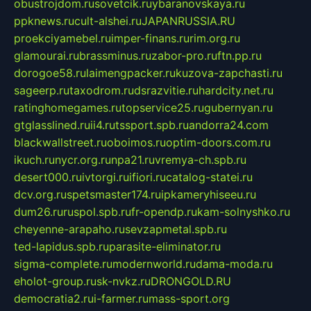
obustrojdom.ru
sovetcik.ru
ybaranovskaya.ru
ppknews.ru
cult-alshei.ru
JAPANRUSSIA.RU
proekciyamebel.ru
imper-finans.ru
rim.org.ru
glamourai.ru
brassminus.ru
zabor-pro.ru
ftn.pp.ru
dorogoe58.ru
laimengpacker.ru
kuzova-zapchasti.ru
sageerp.ru
taxodrom.ru
dsrazvitie.ru
hardcity.net.ru
ratinghomegames.ru
topservice25.ru
gubernyan.ru
gtglasslined.ru
ii4.ru
tssport.spb.ru
andorra24.com
blackwallstreet.ru
oboimos.ru
optim-doors.com.ru
ikuch.ru
nycr.org.ru
npa21.ru
vremya-ch.spb.ru
desert000.ru
ivtorgi.ru
ifiori.ru
catalog-statei.ru
dcv.org.ru
spetsmaster174.ru
ipkameryhiseeu.ru
dum26.ru
ruspol.spb.ru
fr-opendp.ru
kam-solnyshko.ru
cheyenne-arapaho.ru
sevzapmetal.spb.ru
ted-lapidus.spb.ru
parasite-eliminator.ru
sigma-complete.ru
modernworld.ru
dama-moda.ru
eholot-group.ru
sk-nvkz.ru
DRONGOLD.RU
democratia2.ru
i-farmer.ru
mass-sport.org