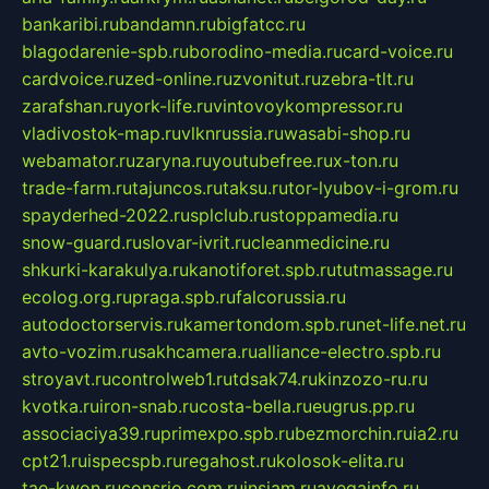
bankaribi.ru
bandamn.ru
bigfatcc.ru
blagodarenie-spb.ru
borodino-media.ru
card-voice.ru
cardvoice.ru
zed-online.ru
zvonitut.ru
zebra-tlt.ru
zarafshan.ru
york-life.ru
vintovoykompressor.ru
vladivostok-map.ru
vlknrussia.ru
wasabi-shop.ru
webamator.ru
zaryna.ru
youtubefree.ru
x-ton.ru
trade-farm.ru
tajuncos.ru
taksu.ru
tor-lyubov-i-grom.ru
spayderhed-2022.ru
splclub.ru
stoppamedia.ru
snow-guard.ru
slovar-ivrit.ru
cleanmedicine.ru
shkurki-karakulya.ru
kanotiforet.spb.ru
tutmassage.ru
ecolog.org.ru
praga.spb.ru
falcorussia.ru
autodoctorservis.ru
kamertondom.spb.ru
net-life.net.ru
avto-vozim.ru
sakhcamera.ru
alliance-electro.spb.ru
stroyavt.ru
controlweb1.ru
tdsak74.ru
kinzozo-ru.ru
kvotka.ru
iron-snab.ru
costa-bella.ru
eugrus.pp.ru
associaciya39.ru
primexpo.spb.ru
bezmorchin.ru
ia2.ru
cpt21.ru
ispecspb.ru
regahost.ru
kolosok-elita.ru
tae-kwon.ru
consrio.com.ru
insiam.ru
avegainfo.ru