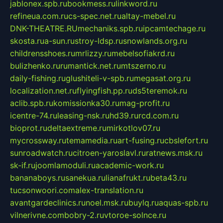
jablonex.spb.ru
bookmess.ru
linkword.ru
refineua.com.ru
cs-spec.net.ru
altay-mebel.ru
DNK-THEATRE.RU
mechaniks.spb.ru
ipcamtechage.ru
skosta.ru
a-sun.ru
stroy-ldsp.ru
snowlands.org.ru
childrensshoes.ru
mrlizzy.ru
mebelsofiakrd.ru
bulizhenko.ru
rumantick.net.ru
mtszerno.ru
daily-fishing.ru
glushiteli-v-spb.ru
megasat.org.ru
localization.net.ru
flyingfish.pp.ru
ds5teremok.ru
aclib.spb.ru
komissionka30.ru
mag-profit.ru
icentre-74.ru
leasing-nsk.ru
hd39.ru
rcd.com.ru
bioprot.ru
deltaextreme.ru
mirkotlov07.ru
mycrossway.ru
temamedia.ru
art-fusing.ru
cbslefort.ru
sunroadwatch.ru
citroen-yaroslavl.ru
ratnews.msk.ru
sk-if.ru
joomlamoduli.ru
academic-work.ru
bananaboys.ru
sanekua.ru
lianafrukt.ru
beta43.ru
tucsonwoori.com
alex-translation.ru
avantgardeclinics.ru
noel.msk.ru
buylq.ru
aquas-spb.ru
vilnerivne.com
bobry-2.ru
vtoroe-solnce.ru