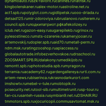
dynamoauto.ru
szk-favorit.ru
carlines.ru
flatnsk.ru
kingbolenskaner.ru
alex-motor.ru
astroline.net.ru
act1.spb.ru
polyglot.com.ru
gidlipetsk.ru
ooo-driada.ru
detsad125.ru
mir-zdoroviya.ru
bruslanovo.ru
siterem.ru
council.spb.ru
лодкипатриот.рф
kafekolizey.ru
iclub.net.ru
gazon-easy.ru
sugarepilekb.ru
grinox.ru
pylesostineco.ru
msts-ozarenie.ru
kameryjooan.ru
artemovskij.ru
dopler.spb.ru
aid70.ru
metall-perm.ru
ndm.msk.ru
ratingzooshop.ru
apiaccess.ru
globalautotrade.info
bezverhovskoe.ru
drsschool.ru
ZOOSMART.SPB.RU
dalakony.ru
medikijob.ru
remontt.spb.ru
photostudia.spb.ru
myragon.ru
terramia.ru
academy62.ru
gardengallereya.ru
rti.com.ru
artem-news.ru
biserinca.ru
krasnodarkurort.com
imshowtv.ru
mebel-v-tule.ru
mobtopik.ru
pcsecurity.net.ru
tool-sib.ru
multimetrunit.ru
sp-tour.ru
fan-cs.ru
santeh-russia.ru
symbian9.net.ru
DSHAIR.RU
tmmotors.spb.ru
xjocuricopii.com
musavtomat.msk.ru