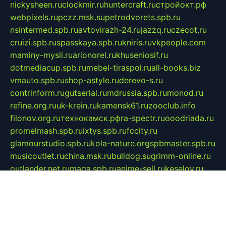
nickysheen.ru
clockmir.ru
huntercraft.ru
стройокт.рф
webpixels.ru
pczz.msk.su
petrodvorets.spb.ru
nsintermed.spb.ru
avtovirazh-24.ru
jazzq.ru
czecot.ru
cruizi.spb.ru
spasskaya.spb.ru
kniris.ru
vkpeople.com
maminy-mysli.ru
arionorel.ru
khuseniosif.ru
dotmediacup.spb.ru
mebel-tiraspol.ru
all-books.biz
vmauto.spb.ru
shop-astyle.ru
derevo-s.ru
contrinform.ru
gutserial.ru
mdrussia.spb.ru
monod.ru
refine.org.ru
uk-krein.ru
kamensk61.ru
zooclub.info
filonov.org.ru
технокамск.рф
ra-spectr.ru
ooodriada.ru
promelmash.spb.ru
ixtys.spb.ru
fccity.ru
glamourstudio.spb.ru
kola-nature.org
spbmaster.spb.ru
musicoutlet.ru
china.msk.ru
bulldog.su
grimm-online.ru
outlander.net.ru
maga.spb.ru
anime-sell.ru
keseloy.ru
газприборсервис.рф
karmin.spb.ru
shekswood.ru
tischlermebel.ru
automall66.ru
mag-vladimir.ru
yardbar.ru
kiwitour.spb.ru
indesign.com.ru
freestylemebel.ru
bany-samara.ru
rsei.ru