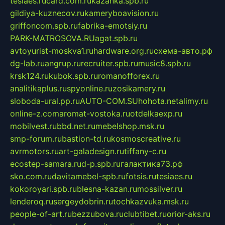
tesiaes.ru
card.com.ru
kazanka.spb.ru
gildiya-kuznecov.ru
kameryboavision.ru
griffoncom.spb.ru
fabrika-emotsiy.ru
PARK-MATROSOVA.RU
agat.spb.ru
avtoyurist-moskva1.ru
hardware.org.ru
схема-авто.рф
dg-lab.ru
angrup.ru
recruiter.spb.ru
music8.spb.ru
krsk124.ru
kubok.spb.ru
romanofforex.ru
analitikaplus.ru
spyonline.ru
zosikamery.ru
sloboda-ural.pp.ru
AUTO-COM.SU
hohota.net
alimy.ru
online-z.com
aromat-vostoka.ru
otdelkaexp.ru
mobilvest.ru
bbd.net.ru
mebelshop.msk.ru
smp-forum.ru
bastion-td.ru
kosmoscreative.ru
avrmotors.ru
art-galadesign.ru
tiffany-c.ru
ecostep-samara.ru
d-p.spb.ru
галактика73.рф
sko.com.ru
davitamebel-spb.ru
fotsis.ru
tesiaes.ru
kokoroyari.spb.ru
blesna-kazan.ru
mossilver.ru
lenderoq.ru
sergeydobrin.ru
tochkazvuka.msk.ru
people-of-art.ru
bezzubova.ru
clubtibet.ru
orior-aks.ru