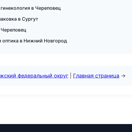
я гинекология в Череповец
аковка в Сургут
в Череповец
 и оптика в Нижний Новгород
лжский федеральный округ
|
Главная страница
→