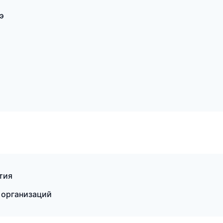
э
тия
 организаций