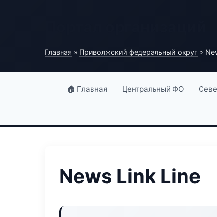
Портал организаций
Главная
»
Приволжский федеральный округ
» New
🏠 Главная
Центральный ФО
Севе
News Link Line