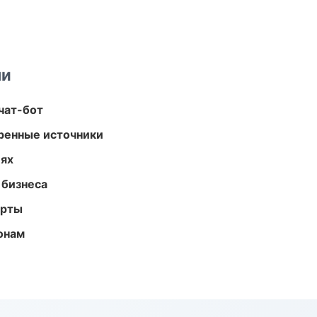
ми
чат-бот
еренные источники
иях
 бизнеса
арты
онам