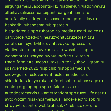
3-d-file.ru
3d-file.ru
a-cdc.ru
aalse.ru
a380club.ru
airgungames.ru
accounts-112.ru
adler-jun.ru
adonyev.ru
alfeihavsalnassr.ru
altaipant.ru
argentinamia.ru
aria-family.ru
arkrym.ru
ashanet.ru
belgorod-day.ru
bankaribi.ru
bandamn.ru
bigfatcc.ru
blagodarenie-spb.ru
borodino-media.ru
card-voice.ru
cardvoice.ru
zed-online.ru
zvonitut.ru
zebra-tlt.ru
zarafshan.ru
york-life.ru
vintovoykompressor.ru
vladivostok-map.ru
vlknrussia.ru
wasabi-shop.ru
webamator.ru
zaryna.ru
youtubefree.ru
x-ton.ru
trade-farm.ru
tajuncos.ru
taksu.ru
tor-lyubov-i-grom.ru
spayderhed-2022.ru
splclub.ru
stoppamedia.ru
snow-guard.ru
slovar-ivrit.ru
cleanmedicine.ru
shkurki-karakulya.ru
kanotiforet.spb.ru
tutmassage.ru
ecolog.org.ru
praga.spb.ru
falcorussia.ru
autodoctorservis.ru
kamertondom.spb.ru
net-life.net.ru
avto-vozim.ru
sakhcamera.ru
alliance-electro.spb.ru
stroyavt.ru
controlweb1.ru
tdsak74.ru
kinzozo-ru.ru