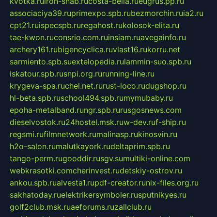
kvotka.ru
iron-snab.ru
costa-bella.ru
eugrus.pp.ru
associaciya39.ru
primexpo.spb.ru
bezmorchin.ru
ia2.ru
cpt21.ru
ispecspb.ru
regahost.ru
kolosok-elita.ru
tae-kwon.ru
consrio.com.ru
insiam.ru
avegainfo.ru
archery161.ru
bigencyclica.ru
vlast16.ru
korru.net
sarmiento.spb.su
extelopedia.ru
lammin-suo.spb.ru
iskatour.spb.ru
snpi.org.ru
running-line.ru
krygeva-spa.ru
chel.net.ru
rust-loco.ru
dugshop.ru
hl-beta.spb.ru
school494.spb.ru
mymubaby.ru
epoha-metalband.ru
ngr.spb.ru
rusgosnews.com
dieselvostok.ru
24hostel.msk.ru
w-dev.ru
f-ship.ru
regsmi.ru
filmnetwork.ru
malinasp.ru
kinosvin.ru
h2o-salon.ru
malutkayork.ru
deltaprim.spb.ru
tango-perm.ru
gooddir.ru
sgv.su
multiki-online.com
webkrasotki.com
cherinvest.ru
detskiy-ostrov.ru
ankou.spb.ru
alvesta1.ru
pdf-creator.ru
nix-files.org.ru
sakhatoday.ru
elektrikersymboler.ru
sputnikyes.ru
golf2club.msk.ru
aeforums.ru
zallclub.ru