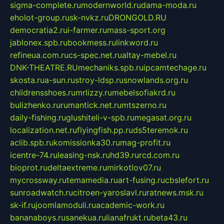
sigma-complete.ru
modernworld.ru
dama-moda.ru
eholot-group.ru
sk-nvkz.ru
DRONGOLD.RU
democratia2.ru
i-farmer.ru
mass-sport.org
jablonex.spb.ru
bookmess.ru
linkword.ru
refineua.com.ru
cs-spec.net.ru
altay-mebel.ru
DNK-THEATRE.RU
mechaniks.spb.ru
ipcamtechage.ru
skosta.ru
a-sun.ru
stroy-ldsp.ru
snowlands.org.ru
childrensshoes.ru
mrlizzy.ru
mebelsofiakrd.ru
bulizhenko.ru
rumantick.net.ru
mtszerno.ru
daily-fishing.ru
glushiteli-v-spb.ru
megasat.org.ru
localization.net.ru
flyingfish.pp.ru
ds5teremok.ru
aclib.spb.ru
komissionka30.ru
mag-profit.ru
icentre-74.ru
leasing-nsk.ru
hd39.ru
rcd.com.ru
bioprot.ru
deltaextreme.ru
mirkotlov07.ru
mycrossway.ru
temamedia.ru
art-fusing.ru
cbslefort.ru
sunroadwatch.ru
citroen-yaroslavl.ru
ratnews.msk.ru
sk-if.ru
joomlamoduli.ru
academic-work.ru
bananaboys.ru
sanekua.ru
lianafrukt.ru
beta43.ru