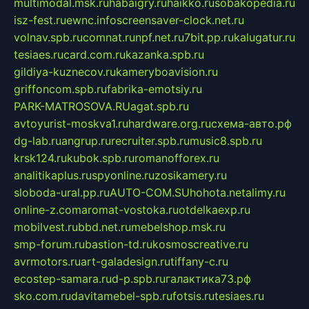
multimodal.msk.ru
habaigry.ru
haikko.ru
sobakopedia.ru
isz-fest.ru
ewnc.info
screensaver-clock.net.ru
volnav.spb.ru
comnat.ru
npf.net.ru
7bit.pp.ru
kalugatur.ru
tesiaes.ru
card.com.ru
kazanka.spb.ru
gildiya-kuznecov.ru
kameryboavision.ru
griffoncom.spb.ru
fabrika-emotsiy.ru
PARK-MATROSOVA.RU
agat.spb.ru
avtoyurist-moskva1.ru
hardware.org.ru
схема-авто.рф
dg-lab.ru
angrup.ru
recruiter.spb.ru
music8.spb.ru
krsk124.ru
kubok.spb.ru
romanofforex.ru
analitikaplus.ru
spyonline.ru
zosikamery.ru
sloboda-ural.pp.ru
AUTO-COM.SU
hohota.net
alimy.ru
online-z.com
aromat-vostoka.ru
otdelkaexp.ru
mobilvest.ru
bbd.net.ru
mebelshop.msk.ru
smp-forum.ru
bastion-td.ru
kosmoscreative.ru
avrmotors.ru
art-galadesign.ru
tiffany-c.ru
ecostep-samara.ru
d-p.spb.ru
галактика73.рф
sko.com.ru
davitamebel-spb.ru
fotsis.ru
tesiaes.ru