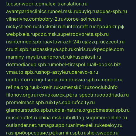
tucsonwoori.com
alex-translation.ru
avantgardeclinics.ru
noel.msk.ru
buylq.ru
aquas-spb.ru
vilnerivne.com
bobry-2.ru
vtoroe-solnce.ru
nickysheen.ru
clockmir.ru
huntercraft.ru
стройокт.рф
webpixels.ru
pczz.msk.su
petrodvorets.spb.ru
nsintermed.spb.ru
avtovirazh-24.ru
jazzq.ru
czecot.ru
cruizi.spb.ru
spasskaya.spb.ru
kniris.ru
vkpeople.com
maminy-mysli.ru
arionorel.ru
khuseniosif.ru
dotmediacup.spb.ru
mebel-tiraspol.ru
all-books.biz
vmauto.spb.ru
shop-astyle.ru
derevo-s.ru
contrinform.ru
gutserial.ru
mdrussia.spb.ru
monod.ru
refine.org.ru
uk-krein.ru
kamensk61.ru
zooclub.info
filonov.org.ru
технокамск.рф
ra-spectr.ru
ooodriada.ru
promelmash.spb.ru
ixtys.spb.ru
fccity.ru
glamourstudio.spb.ru
kola-nature.org
spbmaster.spb.ru
musicoutlet.ru
china.msk.ru
bulldog.su
grimm-online.ru
outlander.net.ru
maga.spb.ru
anime-sell.ru
keseloy.ru
газприборсервис.рф
karmin.spb.ru
shekswood.ru