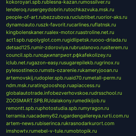
kokoroyari.spb.ru
blesna-kazan.ru
mossilver.ru
lenderoq.ru
sergeydobrin.ru
tochkazvuka.msk.ru
people-of-art.ru
bezzubova.ru
clubtibet.ru
orior-aks.ru
dynamoauto.ru
szk-favorit.ru
carlines.ru
flatnsk.ru
kingbolenskaner.ru
alex-motor.ru
astroline.net.ru
act1.spb.ru
polyglot.com.ru
gidlipetsk.ru
ooo-driada.ru
detsad125.ru
mir-zdoroviya.ru
bruslanovo.ru
siterem.ru
council.spb.ru
лодкипатриот.рф
kafekolizey.ru
iclub.net.ru
gazon-easy.ru
sugarepilekb.ru
grinox.ru
pylesostineco.ru
msts-ozarenie.ru
kameryjooan.ru
artemovskij.ru
dopler.spb.ru
aid70.ru
metall-perm.ru
ndm.msk.ru
ratingzooshop.ru
apiaccess.ru
globalautotrade.info
bezverhovskoe.ru
drsschool.ru
ZOOSMART.SPB.RU
dalakony.ru
medikijob.ru
remontt.spb.ru
photostudia.spb.ru
myragon.ru
terramia.ru
academy62.ru
gardengallereya.ru
rti.com.ru
artem-news.ru
biserinca.ru
krasnodarkurort.com
imshowtv.ru
mebel-v-tule.ru
mobtopik.ru