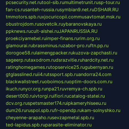
pcsecurity.net.ru
tool-sib.ru
multimetrunit.ru
sp-tour.ru
fan-cs.ru
santeh-russia.ru
symbian9.net.ru
DSHAIR.RU
tmmotors.spb.ru
xjocuricopii.com
musavtomat.msk.ru
obustrojdom.ru
sovetcik.ru
ybaranovskaya.ru
ppknews.ru
cult-alshei.ru
JAPANRUSSIA.RU
proekciyamebel.ru
imper-finans.ru
rim.org.ru
glamourai.ru
brassminus.ru
zabor-pro.ru
ftn.pp.ru
dorogoe58.ru
laimengpacker.ru
kuzova-zapchasti.ru
sageerp.ru
taxodrom.ru
dsrazvitie.ru
hardcity.net.ru
ratinghomegames.ru
topservice25.ru
gubernyan.ru
gtglasslined.ru
ii4.ru
tssport.spb.ru
andorra24.com
blackwallstreet.ru
oboimos.ru
optim-doors.com.ru
ikuch.ru
nycr.org.ru
npa21.ru
vremya-ch.spb.ru
desert000.ru
ivtorgi.ru
ifiori.ru
catalog-statei.ru
dcv.org.ru
spetsmaster174.ru
ipkameryhiseeu.ru
dum26.ru
ruspol.spb.ru
fr-opendp.ru
kam-solnyshko.ru
cheyenne-arapaho.ru
sevzapmetal.spb.ru
ted-lapidus.spb.ru
parasite-eliminator.ru