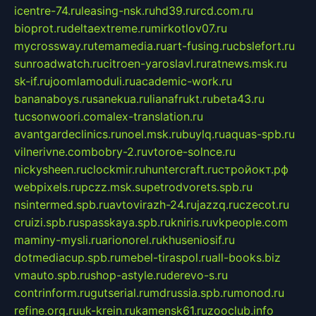
icentre-74.ru
leasing-nsk.ru
hd39.ru
rcd.com.ru
bioprot.ru
deltaextreme.ru
mirkotlov07.ru
mycrossway.ru
temamedia.ru
art-fusing.ru
cbslefort.ru
sunroadwatch.ru
citroen-yaroslavl.ru
ratnews.msk.ru
sk-if.ru
joomlamoduli.ru
academic-work.ru
bananaboys.ru
sanekua.ru
lianafrukt.ru
beta43.ru
tucsonwoori.com
alex-translation.ru
avantgardeclinics.ru
noel.msk.ru
buylq.ru
aquas-spb.ru
vilnerivne.com
bobry-2.ru
vtoroe-solnce.ru
nickysheen.ru
clockmir.ru
huntercraft.ru
стройокт.рф
webpixels.ru
pczz.msk.su
petrodvorets.spb.ru
nsintermed.spb.ru
avtovirazh-24.ru
jazzq.ru
czecot.ru
cruizi.spb.ru
spasskaya.spb.ru
kniris.ru
vkpeople.com
maminy-mysli.ru
arionorel.ru
khuseniosif.ru
dotmediacup.spb.ru
mebel-tiraspol.ru
all-books.biz
vmauto.spb.ru
shop-astyle.ru
derevo-s.ru
contrinform.ru
gutserial.ru
mdrussia.spb.ru
monod.ru
refine.org.ru
uk-krein.ru
kamensk61.ru
zooclub.info