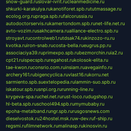
snow-guard.ru
slovar-ivrit.ru
cleanmedicine.ru
shkurki-karakulya.ru
kanotiforet.spb.ru
tutmassage.ru
ecolog.org.ru
praga.spb.ru
falcorussia.ru
autodoctorservis.ru
kamertondom.spb.ru
net-life.net.ru
avto-vozim.ru
sakhcamera.ru
alliance-electro.spb.ru
stroyavt.ru
controlweb1.ru
tdsak74.ru
kinzozo-ru.ru
kvotka.ru
iron-snab.ru
costa-bella.ru
eugrus.pp.ru
associaciya39.ru
primexpo.spb.ru
bezmorchin.ru
ia2.ru
cpt21.ru
ispecspb.ru
regahost.ru
kolosok-elita.ru
tae-kwon.ru
consrio.com.ru
insiam.ru
avegainfo.ru
archery161.ru
bigencyclica.ru
vlast16.ru
korru.net
sarmiento.spb.su
extelopedia.ru
lammin-suo.spb.ru
iskatour.spb.ru
snpi.org.ru
running-line.ru
krygeva-spa.ru
chel.net.ru
rust-loco.ru
dugshop.ru
hl-beta.spb.ru
school494.spb.ru
mymubaby.ru
epoha-metalband.ru
ngr.spb.ru
rusgosnews.com
dieselvostok.ru
24hostel.msk.ru
w-dev.ru
f-ship.ru
regsmi.ru
filmnetwork.ru
malinasp.ru
kinosvin.ru