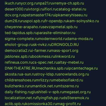
ikuch.ru
nycr.org.ru
npa21.ru
vremya-ch.spb.ru
desert000.ru
ivtorgi.ru
ifiori.ru
catalog-statei.ru
dcv.org.ru
spetsmaster174.ru
ipkameryhiseeu.ru
dum26.ru
ruspol.spb.ru
fr-opendp.ru
kam-solnyshko.ru
cheyenne-arapaho.ru
sevzapmetal.spb.ru
ted-lapidus.spb.ru
parasite-eliminator.ru
sigma-complete.ru
modernworld.ru
dama-moda.ru
eholot-group.ru
sk-nvkz.ru
DRONGOLD.RU
democratia2.ru
i-farmer.ru
mass-sport.org
jablonex.spb.ru
bookmess.ru
linkword.ru
refineua.com.ru
cs-spec.net.ru
altay-mebel.ru
DNK-THEATRE.RU
mechaniks.spb.ru
ipcamtechage.ru
skosta.ru
a-sun.ru
stroy-ldsp.ru
snowlands.org.ru
childrensshoes.ru
mrlizzy.ru
mebelsofiakrd.ru
bulizhenko.ru
rumantick.net.ru
mtszerno.ru
daily-fishing.ru
glushiteli-v-spb.ru
megasat.org.ru
localization.net.ru
flyingfish.pp.ru
ds5teremok.ru
aclib.spb.ru
komissionka30.ru
mag-profit.ru