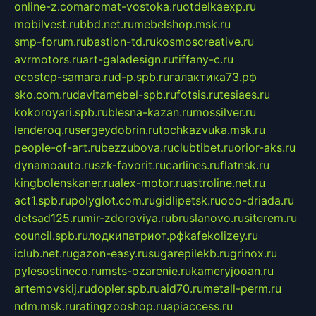
online-z.com
aromat-vostoka.ru
otdelkaexp.ru
mobilvest.ru
bbd.net.ru
mebelshop.msk.ru
smp-forum.ru
bastion-td.ru
kosmoscreative.ru
avrmotors.ru
art-galadesign.ru
tiffany-c.ru
ecostep-samara.ru
d-p.spb.ru
галактика73.рф
sko.com.ru
davitamebel-spb.ru
fotsis.ru
tesiaes.ru
kokoroyari.spb.ru
blesna-kazan.ru
mossilver.ru
lenderoq.ru
sergeydobrin.ru
tochkazvuka.msk.ru
people-of-art.ru
bezzubova.ru
clubtibet.ru
orior-aks.ru
dynamoauto.ru
szk-favorit.ru
carlines.ru
flatnsk.ru
kingbolenskaner.ru
alex-motor.ru
astroline.net.ru
act1.spb.ru
polyglot.com.ru
gidlipetsk.ru
ooo-driada.ru
detsad125.ru
mir-zdoroviya.ru
bruslanovo.ru
siterem.ru
council.spb.ru
лодкипатриот.рф
kafekolizey.ru
iclub.net.ru
gazon-easy.ru
sugarepilekb.ru
grinox.ru
pylesostineco.ru
msts-ozarenie.ru
kameryjooan.ru
artemovskij.ru
dopler.spb.ru
aid70.ru
metall-perm.ru
ndm.msk.ru
ratingzooshop.ru
apiaccess.ru