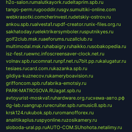
h2o-salon.ru
malutkayork.ru
deltaprim.spb.ru
tango-perm.ru
gooddir.ru
sgv.su
multiki-online.com
webkrasotki.com
cherinvest.ru
detskiy-ostrov.ru
ankou.spb.ru
alvesta1.ru
pdf-creator.ru
nix-files.org.ru
sakhatoday.ru
elektrikersymboler.ru
sputnikyes.ru
golf2club.msk.ru
aeforums.ru
zallclub.ru
multimodal.msk.ru
habaigry.ru
haikko.ru
sobakopedia.ru
isz-fest.ru
ewnc.info
screensaver-clock.net.ru
volnav.spb.ru
comnat.ru
npf.net.ru
7bit.pp.ru
kalugatur.ru
tesiaes.ru
card.com.ru
kazanka.spb.ru
gildiya-kuznecov.ru
kameryboavision.ru
griffoncom.spb.ru
fabrika-emotsiy.ru
PARK-MATROSOVA.RU
agat.spb.ru
avtoyurist-moskva1.ru
hardware.org.ru
схема-авто.рф
dg-lab.ru
angrup.ru
recruiter.spb.ru
music8.spb.ru
krsk124.ru
kubok.spb.ru
romanofforex.ru
analitikaplus.ru
spyonline.ru
zosikamery.ru
sloboda-ural.pp.ru
AUTO-COM.SU
hohota.net
alimy.ru