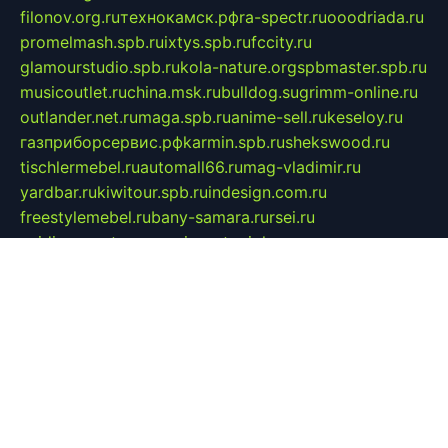
filonov.org.ru
технокамск.рф
ra-spectr.ru
ooodriada.ru
promelmash.spb.ru
ixtys.spb.ru
fccity.ru
glamourstudio.spb.ru
kola-nature.org
spbmaster.spb.ru
musicoutlet.ru
china.msk.ru
bulldog.su
grimm-online.ru
outlander.net.ru
maga.spb.ru
anime-sell.ru
keseloy.ru
газприборсервис.рф
karmin.spb.ru
shekswood.ru
tischlermebel.ru
automall66.ru
mag-vladimir.ru
yardbar.ru
kiwitour.spb.ru
indesign.com.ru
freestylemebel.ru
bany-samara.ru
rsei.ru
naidisvoyput.ru
mgsn-invest.ru
ipkamerasannce.ru
alicante-house.ru
ibelka74.ru
cozyhouse.info
vlkargalev-studio.ru
700mb.ru
figura-ufa.ru
alina-live.ru
belarusiannews.ru
womenknow.ru
dos-vniimk.ru
sega.net.ru
dv.net.ru
phenomenonsofhistory.com
telesputnik.net.ru
wall.pp.ru
pylesosroidmi.ru
gtc-clan.ru
cligs.ru
bibikazap.ru
popova.org.ru
netwhistler.spb.ru
bellvil.ru
bonzon.ru
iss-vladik.ru
defiparis.net.ru
las-gryzas.ru
amku.ru