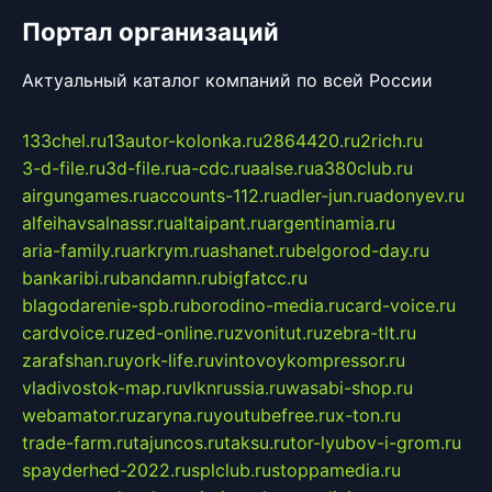
Портал организаций
Актуальный каталог компаний по всей России
133chel.ru
13autor-kolonka.ru
2864420.ru
2rich.ru
3-d-file.ru
3d-file.ru
a-cdc.ru
aalse.ru
a380club.ru
airgungames.ru
accounts-112.ru
adler-jun.ru
adonyev.ru
alfeihavsalnassr.ru
altaipant.ru
argentinamia.ru
aria-family.ru
arkrym.ru
ashanet.ru
belgorod-day.ru
bankaribi.ru
bandamn.ru
bigfatcc.ru
blagodarenie-spb.ru
borodino-media.ru
card-voice.ru
cardvoice.ru
zed-online.ru
zvonitut.ru
zebra-tlt.ru
zarafshan.ru
york-life.ru
vintovoykompressor.ru
vladivostok-map.ru
vlknrussia.ru
wasabi-shop.ru
webamator.ru
zaryna.ru
youtubefree.ru
x-ton.ru
trade-farm.ru
tajuncos.ru
taksu.ru
tor-lyubov-i-grom.ru
spayderhed-2022.ru
splclub.ru
stoppamedia.ru