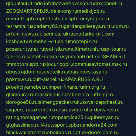
globalautotrade.info
bezverhovskoe.ru
drsschool.ru
ZOOSMART.SPB.RU
dalakony.ru
medikijob.ru
remontt.spb.ru
photostudia.spb.ru
myragon.ru
terramia.ru
academy62.ru
gardengallereya.ru
rti.com.ru
artem-news.ru
biserinca.ru
krasnodarkurort.com
imshowtv.ru
mebel-v-tule.ru
mobtopik.ru
pcsecurity.net.ru
tool-sib.ru
multimetrunit.ru
sp-tour.ru
fan-cs.ru
santeh-russia.ru
symbian9.net.ru
DSHAIR.RU
tmmotors.spb.ru
xjocuricopii.com
musavtomat.msk.ru
obustrojdom.ru
sovetcik.ru
ybaranovskaya.ru
ppknews.ru
cult-alshei.ru
JAPANRUSSIA.RU
proekciyamebel.ru
imper-finans.ru
rim.org.ru
glamourai.ru
brassminus.ru
zabor-pro.ru
ftn.pp.ru
dorogoe58.ru
laimengpacker.ru
kuzova-zapchasti.ru
sageerp.ru
taxodrom.ru
dsrazvitie.ru
hardcity.net.ru
ratinghomegames.ru
topservice25.ru
gubernyan.ru
gtglasslined.ru
ii4.ru
tssport.spb.ru
andorra24.com
blackwallstreet.ru
oboimos.ru
optim-doors.com.ru