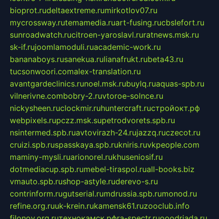
bioprot.ru
deltaextreme.ru
mirkotlov07.ru
mycrossway.ru
temamedia.ru
art-fusing.ru
cbslefort.ru
sunroadwatch.ru
citroen-yaroslavl.ru
ratnews.msk.ru
sk-if.ru
joomlamoduli.ru
academic-work.ru
bananaboys.ru
sanekua.ru
lianafrukt.ru
beta43.ru
tucsonwoori.com
alex-translation.ru
avantgardeclinics.ru
noel.msk.ru
buylq.ru
aquas-spb.ru
vilnerivne.com
bobry-2.ru
vtoroe-solnce.ru
nickysheen.ru
clockmir.ru
huntercraft.ru
стройокт.рф
webpixels.ru
pczz.msk.su
petrodvorets.spb.ru
nsintermed.spb.ru
avtovirazh-24.ru
jazzq.ru
czecot.ru
cruizi.spb.ru
spasskaya.spb.ru
kniris.ru
vkpeople.com
maminy-mysli.ru
arionorel.ru
khuseniosif.ru
dotmediacup.spb.ru
mebel-tiraspol.ru
all-books.biz
vmauto.spb.ru
shop-astyle.ru
derevo-s.ru
contrinform.ru
gutserial.ru
mdrussia.spb.ru
monod.ru
refine.org.ru
uk-krein.ru
kamensk61.ru
zooclub.info
filonov.org.ru
технокамск.рф
ra-spectr.ru
ooodriada.ru