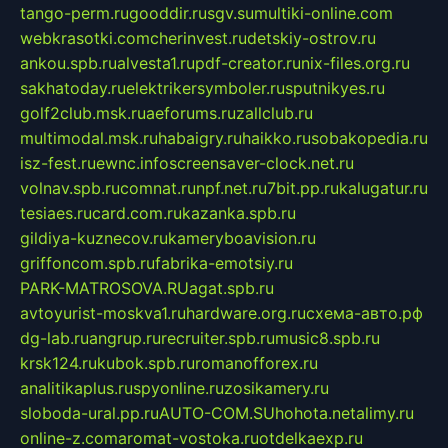
tango-perm.ru
gooddir.ru
sgv.su
multiki-online.com
webkrasotki.com
cherinvest.ru
detskiy-ostrov.ru
ankou.spb.ru
alvesta1.ru
pdf-creator.ru
nix-files.org.ru
sakhatoday.ru
elektrikersymboler.ru
sputnikyes.ru
golf2club.msk.ru
aeforums.ru
zallclub.ru
multimodal.msk.ru
habaigry.ru
haikko.ru
sobakopedia.ru
isz-fest.ru
ewnc.info
screensaver-clock.net.ru
volnav.spb.ru
comnat.ru
npf.net.ru
7bit.pp.ru
kalugatur.ru
tesiaes.ru
card.com.ru
kazanka.spb.ru
gildiya-kuznecov.ru
kameryboavision.ru
griffoncom.spb.ru
fabrika-emotsiy.ru
PARK-MATROSOVA.RU
agat.spb.ru
avtoyurist-moskva1.ru
hardware.org.ru
схема-авто.рф
dg-lab.ru
angrup.ru
recruiter.spb.ru
music8.spb.ru
krsk124.ru
kubok.spb.ru
romanofforex.ru
analitikaplus.ru
spyonline.ru
zosikamery.ru
sloboda-ural.pp.ru
AUTO-COM.SU
hohota.net
alimy.ru
online-z.com
aromat-vostoka.ru
otdelkaexp.ru