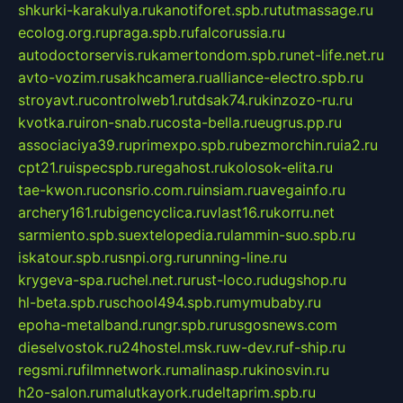
shkurki-karakulya.ru
kanotiforet.spb.ru
tutmassage.ru
ecolog.org.ru
praga.spb.ru
falcorussia.ru
autodoctorservis.ru
kamertondom.spb.ru
net-life.net.ru
avto-vozim.ru
sakhcamera.ru
alliance-electro.spb.ru
stroyavt.ru
controlweb1.ru
tdsak74.ru
kinzozo-ru.ru
kvotka.ru
iron-snab.ru
costa-bella.ru
eugrus.pp.ru
associaciya39.ru
primexpo.spb.ru
bezmorchin.ru
ia2.ru
cpt21.ru
ispecspb.ru
regahost.ru
kolosok-elita.ru
tae-kwon.ru
consrio.com.ru
insiam.ru
avegainfo.ru
archery161.ru
bigencyclica.ru
vlast16.ru
korru.net
sarmiento.spb.su
extelopedia.ru
lammin-suo.spb.ru
iskatour.spb.ru
snpi.org.ru
running-line.ru
krygeva-spa.ru
chel.net.ru
rust-loco.ru
dugshop.ru
hl-beta.spb.ru
school494.spb.ru
mymubaby.ru
epoha-metalband.ru
ngr.spb.ru
rusgosnews.com
dieselvostok.ru
24hostel.msk.ru
w-dev.ru
f-ship.ru
regsmi.ru
filmnetwork.ru
malinasp.ru
kinosvin.ru
h2o-salon.ru
malutkayork.ru
deltaprim.spb.ru