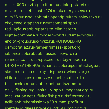
desert000.ru
ivtorgi.ru
ifiori.ru
catalog-statei.ru
dcv.org.ru
spetsmaster174.ru
ipkameryhiseeu.ru
dum26.ru
ruspol.spb.ru
fr-opendp.ru
kam-solnyshko.ru
cheyenne-arapaho.ru
sevzapmetal.spb.ru
ted-lapidus.spb.ru
parasite-eliminator.ru
sigma-complete.ru
modernworld.ru
dama-moda.ru
eholot-group.ru
sk-nvkz.ru
DRONGOLD.RU
democratia2.ru
i-farmer.ru
mass-sport.org
jablonex.spb.ru
bookmess.ru
linkword.ru
refineua.com.ru
cs-spec.net.ru
altay-mebel.ru
DNK-THEATRE.RU
mechaniks.spb.ru
ipcamtechage.ru
skosta.ru
a-sun.ru
stroy-ldsp.ru
snowlands.org.ru
childrensshoes.ru
mrlizzy.ru
mebelsofiakrd.ru
bulizhenko.ru
rumantick.net.ru
mtszerno.ru
daily-fishing.ru
glushiteli-v-spb.ru
megasat.org.ru
localization.net.ru
flyingfish.pp.ru
ds5teremok.ru
aclib.spb.ru
komissionka30.ru
mag-profit.ru
icentre-74.ru
leasing-nsk.ru
hd39.ru
rcd.com.ru