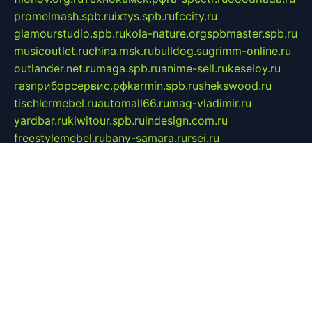
promelmash.spb.ru
ixtys.spb.ru
fccity.ru
glamourstudio.spb.ru
kola-nature.org
spbmaster.spb.ru
musicoutlet.ru
china.msk.ru
bulldog.su
grimm-online.ru
outlander.net.ru
maga.spb.ru
anime-sell.ru
keseloy.ru
газприборсервис.рф
karmin.spb.ru
shekswood.ru
tischlermebel.ru
automall66.ru
mag-vladimir.ru
yardbar.ru
kiwitour.spb.ru
indesign.com.ru
freestylemebel.ru
bany-samara.ru
rsei.ru
naidisvoyput.ru
mgsn-invest.ru
ipkamerasannce.ru
alicante-house.ru
ibelka74.ru
cozyhouse.info
vlkargalev-studio.ru
700mb.ru
figura-ufa.ru
alina-live.ru
belarusiannews.ru
womenknow.ru
dos-vniimk.ru
sega.net.ru
dv.net.ru
phenomenonsofhistory.com
telesputnik.net.ru
wall.pp.ru
pylesosroidmi.ru
gtc-clan.ru
cligs.ru
bibikazap.ru
popova.org.ru
netwhistler.spb.ru
bellvil.ru
bonzon.ru
iss-vladik.ru
defiparis.net.ru
las-gryzas.ru
amku.ru
electednews.spb.ru
feather.org.ru
spar72.ru
tankiigri.ru