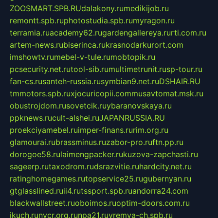
ZOOSMART.SPB.RU
dalakony.ru
medikijob.ru
remontt.spb.ru
photostudia.spb.ru
myragon.ru
terramia.ru
academy62.ru
gardengallereya.ru
rti.com.ru
artem-news.ru
biserinca.ru
krasnodarkurort.com
imshowtv.ru
mebel-v-tule.ru
mobtopik.ru
pcsecurity.net.ru
tool-sib.ru
multimetrunit.ru
sp-tour.ru
fan-cs.ru
santeh-russia.ru
symbian9.net.ru
DSHAIR.RU
tmmotors.spb.ru
xjocuricopii.com
musavtomat.msk.ru
obustrojdom.ru
sovetcik.ru
ybaranovskaya.ru
ppknews.ru
cult-alshei.ru
JAPANRUSSIA.RU
proekciyamebel.ru
imper-finans.ru
rim.org.ru
glamourai.ru
brassminus.ru
zabor-pro.ru
ftn.pp.ru
dorogoe58.ru
laimengpacker.ru
kuzova-zapchasti.ru
sageerp.ru
taxodrom.ru
dsrazvitie.ru
hardcity.net.ru
ratinghomegames.ru
topservice25.ru
gubernyan.ru
gtglasslined.ru
ii4.ru
tssport.spb.ru
andorra24.com
blackwallstreet.ru
oboimos.ru
optim-doors.com.ru
ikuch.ru
nycr.org.ru
npa21.ru
vremya-ch.spb.ru