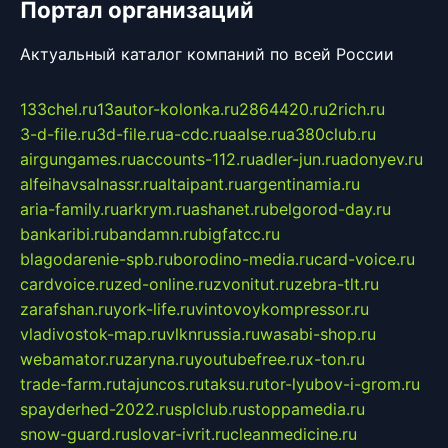
Портал организаций
Актуальный каталог компаний по всей России
133chel.ru
13autor-kolonka.ru
2864420.ru
2rich.ru
3-d-file.ru
3d-file.ru
a-cdc.ru
aalse.ru
a380club.ru
airgungames.ru
accounts-112.ru
adler-jun.ru
adonyev.ru
alfeihavsalnassr.ru
altaipant.ru
argentinamia.ru
aria-family.ru
arkrym.ru
ashanet.ru
belgorod-day.ru
bankaribi.ru
bandamn.ru
bigfatcc.ru
blagodarenie-spb.ru
borodino-media.ru
card-voice.ru
cardvoice.ru
zed-online.ru
zvonitut.ru
zebra-tlt.ru
zarafshan.ru
york-life.ru
vintovoykompressor.ru
vladivostok-map.ru
vlknrussia.ru
wasabi-shop.ru
webamator.ru
zaryna.ru
youtubefree.ru
x-ton.ru
trade-farm.ru
tajuncos.ru
taksu.ru
tor-lyubov-i-grom.ru
spayderhed-2022.ru
splclub.ru
stoppamedia.ru
snow-guard.ru
slovar-ivrit.ru
cleanmedicine.ru