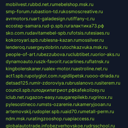
mobilvest.ru
bbd.net.ru
mebelshop.msk.ru
smp-forum.ru
bastion-td.ru
kosmoscreative.ru
avrmotors.ru
art-galadesign.ru
tiffany-c.ru
ecostep-samara.ru
d-p.spb.ru
галактика73.рф
sko.com.ru
davitamebel-spb.ru
fotsis.ru
tesiaes.ru
kokoroyari.spb.ru
blesna-kazan.ru
mossilver.ru
lenderoq.ru
sergeydobrin.ru
tochkazvuka.msk.ru
people-of-art.ru
bezzubova.ru
clubtibet.ru
orior-aks.ru
dynamoauto.ru
szk-favorit.ru
carlines.ru
flatnsk.ru
kingbolenskaner.ru
alex-motor.ru
astroline.net.ru
act1.spb.ru
polyglot.com.ru
gidlipetsk.ru
ooo-driada.ru
detsad125.ru
mir-zdoroviya.ru
bruslanovo.ru
siterem.ru
council.spb.ru
лодкипатриот.рф
kafekolizey.ru
iclub.net.ru
gazon-easy.ru
sugarepilekb.ru
grinox.ru
pylesostineco.ru
msts-ozarenie.ru
kameryjooan.ru
artemovskij.ru
dopler.spb.ru
aid70.ru
metall-perm.ru
ndm.msk.ru
ratingzooshop.ru
apiaccess.ru
globalautotrade.info
bezverhovskoe.ru
drsschool.ru