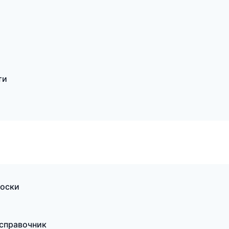
ти
доски
 справочник