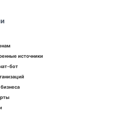
ми
онам
еренные источники
чат-бот
ганизаций
 бизнеса
арты
и