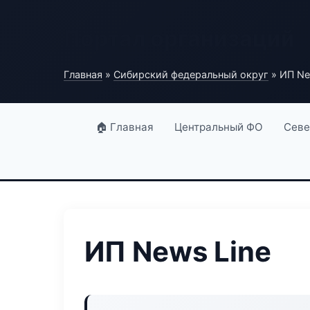
Портал организаций
Главная
»
Сибирский федеральный округ
» ИП Ne
🏠 Главная
Центральный ФО
Севе
ИП News Line