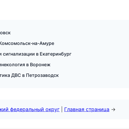
новск
 Комсомольск-на-Амуре
и сигнализации в Екатеринбург
гинекология в Воронеж
остика ДВС в Петрозаводск
ский федеральный округ
|
Главная страница
→