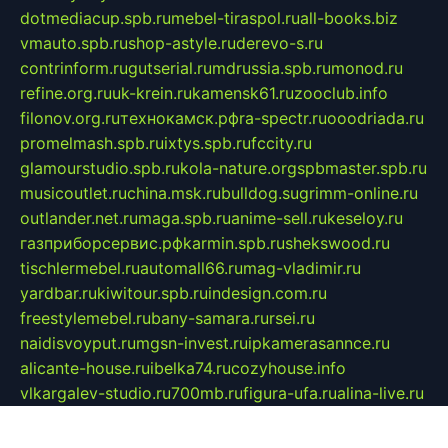
dotmediacup.spb.ru
mebel-tiraspol.ru
all-books.biz
vmauto.spb.ru
shop-astyle.ru
derevo-s.ru
contrinform.ru
gutserial.ru
mdrussia.spb.ru
monod.ru
refine.org.ru
uk-krein.ru
kamensk61.ru
zooclub.info
filonov.org.ru
технокамск.рф
ra-spectr.ru
ooodriada.ru
promelmash.spb.ru
ixtys.spb.ru
fccity.ru
glamourstudio.spb.ru
kola-nature.org
spbmaster.spb.ru
musicoutlet.ru
china.msk.ru
bulldog.su
grimm-online.ru
outlander.net.ru
maga.spb.ru
anime-sell.ru
keseloy.ru
газприборсервис.рф
karmin.spb.ru
shekswood.ru
tischlermebel.ru
automall66.ru
mag-vladimir.ru
yardbar.ru
kiwitour.spb.ru
indesign.com.ru
freestylemebel.ru
bany-samara.ru
rsei.ru
naidisvoyput.ru
mgsn-invest.ru
ipkamerasannce.ru
alicante-house.ru
ibelka74.ru
cozyhouse.info
vlkargalev-studio.ru
700mb.ru
figura-ufa.ru
alina-live.ru
belarusiannews.ru
womenknow.ru
dos-vniimk.ru
sega.net.ru
dv.net.ru
phenomenonsofhistory.com