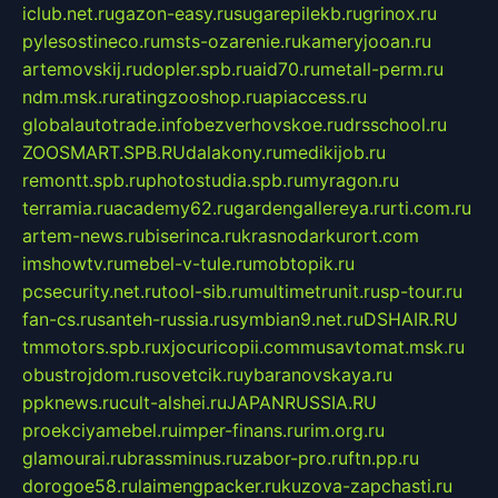
iclub.net.ru
gazon-easy.ru
sugarepilekb.ru
grinox.ru
pylesostineco.ru
msts-ozarenie.ru
kameryjooan.ru
artemovskij.ru
dopler.spb.ru
aid70.ru
metall-perm.ru
ndm.msk.ru
ratingzooshop.ru
apiaccess.ru
globalautotrade.info
bezverhovskoe.ru
drsschool.ru
ZOOSMART.SPB.RU
dalakony.ru
medikijob.ru
remontt.spb.ru
photostudia.spb.ru
myragon.ru
terramia.ru
academy62.ru
gardengallereya.ru
rti.com.ru
artem-news.ru
biserinca.ru
krasnodarkurort.com
imshowtv.ru
mebel-v-tule.ru
mobtopik.ru
pcsecurity.net.ru
tool-sib.ru
multimetrunit.ru
sp-tour.ru
fan-cs.ru
santeh-russia.ru
symbian9.net.ru
DSHAIR.RU
tmmotors.spb.ru
xjocuricopii.com
musavtomat.msk.ru
obustrojdom.ru
sovetcik.ru
ybaranovskaya.ru
ppknews.ru
cult-alshei.ru
JAPANRUSSIA.RU
proekciyamebel.ru
imper-finans.ru
rim.org.ru
glamourai.ru
brassminus.ru
zabor-pro.ru
ftn.pp.ru
dorogoe58.ru
laimengpacker.ru
kuzova-zapchasti.ru