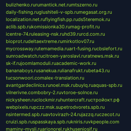
bulizhenko.ru
rumantick.net.ru
mtszerno.ru
daily-fishing.ru
glushiteli-v-spb.ru
megasat.org.ru
localization.net.ru
flyingfish.pp.ru
ds5teremok.ru
aclib.spb.ru
komissionka30.ru
mag-profit.ru
icentre-74.ru
leasing-nsk.ru
hd39.ru
rcd.com.ru
bioprot.ru
deltaextreme.ru
mirkotlov07.ru
mycrossway.ru
temamedia.ru
art-fusing.ru
cbslefort.ru
sunroadwatch.ru
citroen-yaroslavl.ru
ratnews.msk.ru
sk-if.ru
joomlamoduli.ru
academic-work.ru
bananaboys.ru
sanekua.ru
lianafrukt.ru
beta43.ru
tucsonwoori.com
alex-translation.ru
avantgardeclinics.ru
noel.msk.ru
buylq.ru
aquas-spb.ru
vilnerivne.com
bobry-2.ru
vtoroe-solnce.ru
nickysheen.ru
clockmir.ru
huntercraft.ru
стройокт.рф
webpixels.ru
pczz.msk.su
petrodvorets.spb.ru
nsintermed.spb.ru
avtovirazh-24.ru
jazzq.ru
czecot.ru
cruizi.spb.ru
spasskaya.spb.ru
kniris.ru
vkpeople.com
maminy-mysli.ru
arionorel.ru
khuseniosif.ru