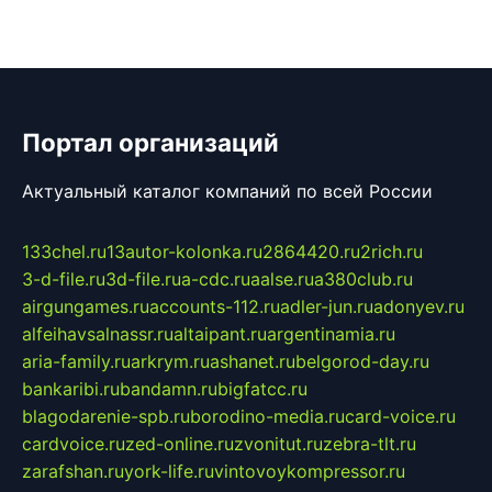
Портал организаций
Актуальный каталог компаний по всей России
133chel.ru
13autor-kolonka.ru
2864420.ru
2rich.ru
3-d-file.ru
3d-file.ru
a-cdc.ru
aalse.ru
a380club.ru
airgungames.ru
accounts-112.ru
adler-jun.ru
adonyev.ru
alfeihavsalnassr.ru
altaipant.ru
argentinamia.ru
aria-family.ru
arkrym.ru
ashanet.ru
belgorod-day.ru
bankaribi.ru
bandamn.ru
bigfatcc.ru
blagodarenie-spb.ru
borodino-media.ru
card-voice.ru
cardvoice.ru
zed-online.ru
zvonitut.ru
zebra-tlt.ru
zarafshan.ru
york-life.ru
vintovoykompressor.ru