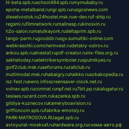
hl-beta.spb.ru
school494.spb.ru
mymubaby.ru
epoha-metalband.ru
ngr.spb.ru
rusgosnews.com
dieselvostok.ru
24hostel.msk.ru
w-dev.ru
f-ship.ru
regsmi.ru
filmnetwork.ru
malinasp.ru
kinosvin.ru
h2o-salon.ru
malutkayork.ru
deltaprim.spb.ru
tango-perm.ru
gooddir.ru
sgv.su
multiki-online.com
webkrasotki.com
cherinvest.ru
detskiy-ostrov.ru
ankou.spb.ru
alvesta1.ru
pdf-creator.ru
nix-files.org.ru
sakhatoday.ru
elektrikersymboler.ru
sputnikyes.ru
golf2club.msk.ru
aeforums.ru
zallclub.ru
multimodal.msk.ru
habaigry.ru
haikko.ru
sobakopedia.ru
isz-fest.ru
ewnc.info
screensaver-clock.net.ru
volnav.spb.ru
comnat.ru
npf.net.ru
7bit.pp.ru
kalugatur.ru
tesiaes.ru
card.com.ru
kazanka.spb.ru
gildiya-kuznecov.ru
kameryboavision.ru
griffoncom.spb.ru
fabrika-emotsiy.ru
PARK-MATROSOVA.RU
agat.spb.ru
avtoyurist-moskva1.ru
hardware.org.ru
схема-авто.рф