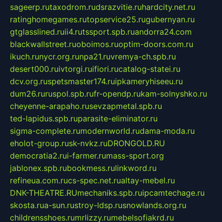
sageerp.ru
taxodrom.ru
dsrazvitie.ru
hardcity.net.ru
ratinghomegames.ru
topservice25.ru
gubernyan.ru
gtglasslined.ru
ii4.ru
tssport.spb.ru
andorra24.com
blackwallstreet.ru
oboimos.ru
optim-doors.com.ru
ikuch.ru
nycr.org.ru
npa21.ru
vremya-ch.spb.ru
desert000.ru
ivtorgi.ru
ifiori.ru
catalog-statei.ru
dcv.org.ru
spetsmaster174.ru
ipkameryhiseeu.ru
dum26.ru
ruspol.spb.ru
fr-opendp.ru
kam-solnyshko.ru
cheyenne-arapaho.ru
sevzapmetal.spb.ru
ted-lapidus.spb.ru
parasite-eliminator.ru
sigma-complete.ru
modernworld.ru
dama-moda.ru
eholot-group.ru
sk-nvkz.ru
DRONGOLD.RU
democratia2.ru
i-farmer.ru
mass-sport.org
jablonex.spb.ru
bookmess.ru
linkword.ru
refineua.com.ru
cs-spec.net.ru
altay-mebel.ru
DNK-THEATRE.RU
mechaniks.spb.ru
ipcamtechage.ru
skosta.ru
a-sun.ru
stroy-ldsp.ru
snowlands.org.ru
childrensshoes.ru
mrlizzy.ru
mebelsofiakrd.ru