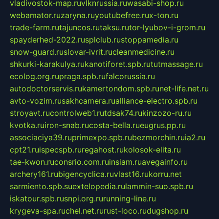
vladivostok-map.ru
vlknrussia.ru
wasabi-shop.ru
webamator.ru
zaryna.ru
youtubefree.ru
x-ton.ru
trade-farm.ru
tajuncos.ru
taksu.ru
tor-lyubov-i-grom.ru
spayderhed-2022.ru
splclub.ru
stoppamedia.ru
snow-guard.ru
slovar-ivrit.ru
cleanmedicine.ru
shkurki-karakulya.ru
kanotiforet.spb.ru
tutmassage.ru
ecolog.org.ru
praga.spb.ru
falcorussia.ru
autodoctorservis.ru
kamertondom.spb.ru
net-life.net.ru
avto-vozim.ru
sakhcamera.ru
alliance-electro.spb.ru
stroyavt.ru
controlweb1.ru
tdsak74.ru
kinzozo-ru.ru
kvotka.ru
iron-snab.ru
costa-bella.ru
eugrus.pp.ru
associaciya39.ru
primexpo.spb.ru
bezmorchin.ru
ia2.ru
cpt21.ru
ispecspb.ru
regahost.ru
kolosok-elita.ru
tae-kwon.ru
consrio.com.ru
insiam.ru
avegainfo.ru
archery161.ru
bigencyclica.ru
vlast16.ru
korru.net
sarmiento.spb.su
extelopedia.ru
lammin-suo.spb.ru
iskatour.spb.ru
snpi.org.ru
running-line.ru
krygeva-spa.ru
chel.net.ru
rust-loco.ru
dugshop.ru