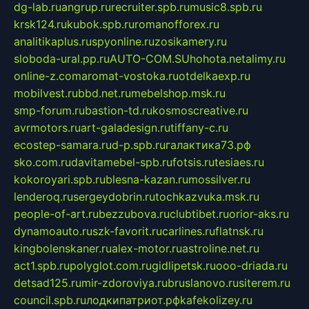
dg-lab.ru
angrup.ru
recruiter.spb.ru
music8.spb.ru
krsk124.ru
kubok.spb.ru
romanofforex.ru
analitikaplus.ru
spyonline.ru
zosikamery.ru
sloboda-ural.pp.ru
AUTO-COM.SU
hohota.net
alimy.ru
online-z.com
aromat-vostoka.ru
otdelkaexp.ru
mobilvest.ru
bbd.net.ru
mebelshop.msk.ru
smp-forum.ru
bastion-td.ru
kosmoscreative.ru
avrmotors.ru
art-galadesign.ru
tiffany-c.ru
ecostep-samara.ru
d-p.spb.ru
галактика73.рф
sko.com.ru
davitamebel-spb.ru
fotsis.ru
tesiaes.ru
kokoroyari.spb.ru
blesna-kazan.ru
mossilver.ru
lenderoq.ru
sergeydobrin.ru
tochkazvuka.msk.ru
people-of-art.ru
bezzubova.ru
clubtibet.ru
orior-aks.ru
dynamoauto.ru
szk-favorit.ru
carlines.ru
flatnsk.ru
kingbolenskaner.ru
alex-motor.ru
astroline.net.ru
act1.spb.ru
polyglot.com.ru
gidlipetsk.ru
ooo-driada.ru
detsad125.ru
mir-zdoroviya.ru
bruslanovo.ru
siterem.ru
council.spb.ru
лодкипатриот.рф
kafekolizey.ru