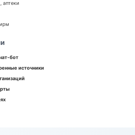
, аптеки
фирм
ми
чат-бот
еренные источники
ганизаций
арты
иях