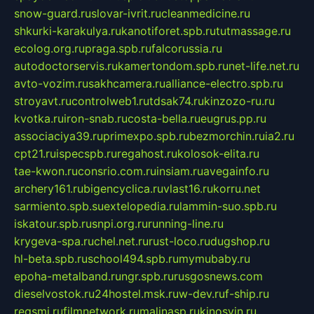
snow-guard.ru
slovar-ivrit.ru
cleanmedicine.ru
shkurki-karakulya.ru
kanotiforet.spb.ru
tutmassage.ru
ecolog.org.ru
praga.spb.ru
falcorussia.ru
autodoctorservis.ru
kamertondom.spb.ru
net-life.net.ru
avto-vozim.ru
sakhcamera.ru
alliance-electro.spb.ru
stroyavt.ru
controlweb1.ru
tdsak74.ru
kinzozo-ru.ru
kvotka.ru
iron-snab.ru
costa-bella.ru
eugrus.pp.ru
associaciya39.ru
primexpo.spb.ru
bezmorchin.ru
ia2.ru
cpt21.ru
ispecspb.ru
regahost.ru
kolosok-elita.ru
tae-kwon.ru
consrio.com.ru
insiam.ru
avegainfo.ru
archery161.ru
bigencyclica.ru
vlast16.ru
korru.net
sarmiento.spb.su
extelopedia.ru
lammin-suo.spb.ru
iskatour.spb.ru
snpi.org.ru
running-line.ru
krygeva-spa.ru
chel.net.ru
rust-loco.ru
dugshop.ru
hl-beta.spb.ru
school494.spb.ru
mymubaby.ru
epoha-metalband.ru
ngr.spb.ru
rusgosnews.com
dieselvostok.ru
24hostel.msk.ru
w-dev.ru
f-ship.ru
regsmi.ru
filmnetwork.ru
malinasp.ru
kinosvin.ru