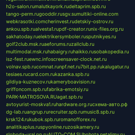
h2o-salon.ru
malutkayork.ru
deltaprim.spb.ru
tango-perm.ru
gooddir.ru
sgv.su
multiki-online.com
webkrasotki.com
cherinvest.ru
detskiy-ostrov.ru
ankou.spb.ru
alvesta1.ru
pdf-creator.ru
nix-files.org.ru
sakhatoday.ru
elektrikersymboler.ru
sputnikyes.ru
golf2club.msk.ru
aeforums.ru
zallclub.ru
multimodal.msk.ru
habaigry.ru
haikko.ru
sobakopedia.ru
isz-fest.ru
ewnc.info
screensaver-clock.net.ru
volnav.spb.ru
comnat.ru
npf.net.ru
7bit.pp.ru
kalugatur.ru
tesiaes.ru
card.com.ru
kazanka.spb.ru
gildiya-kuznecov.ru
kameryboavision.ru
griffoncom.spb.ru
fabrika-emotsiy.ru
PARK-MATROSOVA.RU
agat.spb.ru
avtoyurist-moskva1.ru
hardware.org.ru
схема-авто.рф
dg-lab.ru
angrup.ru
recruiter.spb.ru
music8.spb.ru
krsk124.ru
kubok.spb.ru
romanofforex.ru
analitikaplus.ru
spyonline.ru
zosikamery.ru
sloboda-ural.pp.ru
AUTO-COM.SU
hohota.net
alimy.ru