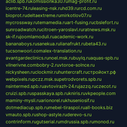
aclib.spb.ru
komissionka30.ru
mag-profit.ru
icentre-74.ru
leasing-nsk.ru
hd39.ru
rcd.com.ru
bioprot.ru
deltaextreme.ru
mirkotlov07.ru
mycrossway.ru
temamedia.ru
art-fusing.ru
cbslefort.ru
sunroadwatch.ru
citroen-yaroslavl.ru
ratnews.msk.ru
sk-if.ru
joomlamoduli.ru
academic-work.ru
bananaboys.ru
sanekua.ru
lianafrukt.ru
beta43.ru
tucsonwoori.com
alex-translation.ru
avantgardeclinics.ru
noel.msk.ru
buylq.ru
aquas-spb.ru
vilnerivne.com
bobry-2.ru
vtoroe-solnce.ru
nickysheen.ru
clockmir.ru
huntercraft.ru
стройокт.рф
webpixels.ru
pczz.msk.su
petrodvorets.spb.ru
nsintermed.spb.ru
avtovirazh-24.ru
jazzq.ru
czecot.ru
cruizi.spb.ru
spasskaya.spb.ru
kniris.ru
vkpeople.com
maminy-mysli.ru
arionorel.ru
khuseniosif.ru
dotmediacup.spb.ru
mebel-tiraspol.ru
all-books.biz
vmauto.spb.ru
shop-astyle.ru
derevo-s.ru
contrinform.ru
gutserial.ru
mdrussia.spb.ru
monod.ru