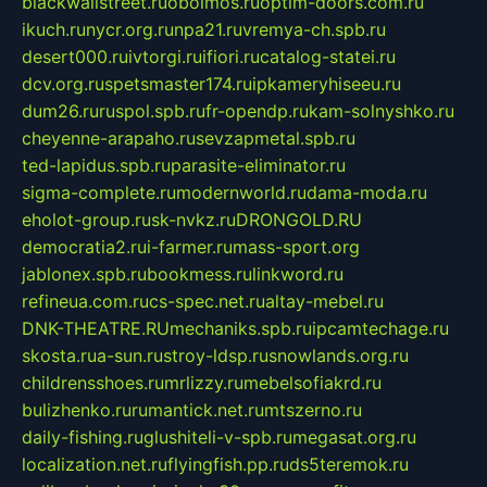
blackwallstreet.ru
oboimos.ru
optim-doors.com.ru
ikuch.ru
nycr.org.ru
npa21.ru
vremya-ch.spb.ru
desert000.ru
ivtorgi.ru
ifiori.ru
catalog-statei.ru
dcv.org.ru
spetsmaster174.ru
ipkameryhiseeu.ru
dum26.ru
ruspol.spb.ru
fr-opendp.ru
kam-solnyshko.ru
cheyenne-arapaho.ru
sevzapmetal.spb.ru
ted-lapidus.spb.ru
parasite-eliminator.ru
sigma-complete.ru
modernworld.ru
dama-moda.ru
eholot-group.ru
sk-nvkz.ru
DRONGOLD.RU
democratia2.ru
i-farmer.ru
mass-sport.org
jablonex.spb.ru
bookmess.ru
linkword.ru
refineua.com.ru
cs-spec.net.ru
altay-mebel.ru
DNK-THEATRE.RU
mechaniks.spb.ru
ipcamtechage.ru
skosta.ru
a-sun.ru
stroy-ldsp.ru
snowlands.org.ru
childrensshoes.ru
mrlizzy.ru
mebelsofiakrd.ru
bulizhenko.ru
rumantick.net.ru
mtszerno.ru
daily-fishing.ru
glushiteli-v-spb.ru
megasat.org.ru
localization.net.ru
flyingfish.pp.ru
ds5teremok.ru