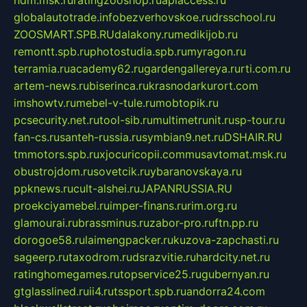
ndm.msk.ru
ratingzooshop.ru
apiaccess.ru
globalautotrade.info
bezverhovskoe.ru
drsschool.ru
ZOOSMART.SPB.RU
dalakony.ru
medikijob.ru
remontt.spb.ru
photostudia.spb.ru
myragon.ru
terramia.ru
academy62.ru
gardengallereya.ru
rti.com.ru
artem-news.ru
biserinca.ru
krasnodarkurort.com
imshowtv.ru
mebel-v-tule.ru
mobtopik.ru
pcsecurity.net.ru
tool-sib.ru
multimetrunit.ru
sp-tour.ru
fan-cs.ru
santeh-russia.ru
symbian9.net.ru
DSHAIR.RU
tmmotors.spb.ru
xjocuricopii.com
musavtomat.msk.ru
obustrojdom.ru
sovetcik.ru
ybaranovskaya.ru
ppknews.ru
cult-alshei.ru
JAPANRUSSIA.RU
proekciyamebel.ru
imper-finans.ru
rim.org.ru
glamourai.ru
brassminus.ru
zabor-pro.ru
ftn.pp.ru
dorogoe58.ru
laimengpacker.ru
kuzova-zapchasti.ru
sageerp.ru
taxodrom.ru
dsrazvitie.ru
hardcity.net.ru
ratinghomegames.ru
topservice25.ru
gubernyan.ru
gtglasslined.ru
ii4.ru
tssport.spb.ru
andorra24.com