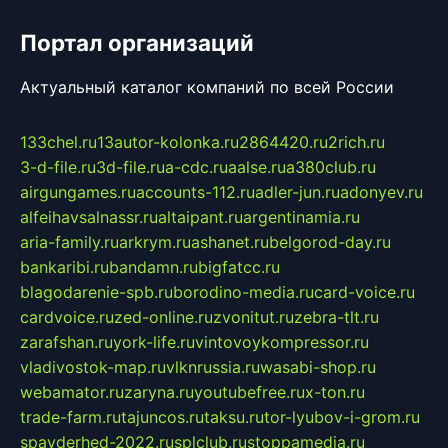
Портал организаций
Актуальный каталог компаний по всей России
133chel.ru
13autor-kolonka.ru
2864420.ru
2rich.ru
3-d-file.ru
3d-file.ru
a-cdc.ru
aalse.ru
a380club.ru
airgungames.ru
accounts-112.ru
adler-jun.ru
adonyev.ru
alfeihavsalnassr.ru
altaipant.ru
argentinamia.ru
aria-family.ru
arkrym.ru
ashanet.ru
belgorod-day.ru
bankaribi.ru
bandamn.ru
bigfatcc.ru
blagodarenie-spb.ru
borodino-media.ru
card-voice.ru
cardvoice.ru
zed-online.ru
zvonitut.ru
zebra-tlt.ru
zarafshan.ru
york-life.ru
vintovoykompressor.ru
vladivostok-map.ru
vlknrussia.ru
wasabi-shop.ru
webamator.ru
zaryna.ru
youtubefree.ru
x-ton.ru
trade-farm.ru
tajuncos.ru
taksu.ru
tor-lyubov-i-grom.ru
spayderhed-2022.ru
splclub.ru
stoppamedia.ru