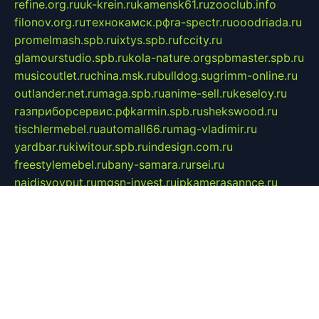
refine.org.ru
uk-krein.ru
kamensk61.ru
zooclub.info
filonov.org.ru
технокамск.рф
ra-spectr.ru
ooodriada.ru
promelmash.spb.ru
ixtys.spb.ru
fccity.ru
glamourstudio.spb.ru
kola-nature.org
spbmaster.spb.ru
musicoutlet.ru
china.msk.ru
bulldog.su
grimm-online.ru
outlander.net.ru
maga.spb.ru
anime-sell.ru
keseloy.ru
газприборсервис.рф
karmin.spb.ru
shekswood.ru
tischlermebel.ru
automall66.ru
mag-vladimir.ru
yardbar.ru
kiwitour.spb.ru
indesign.com.ru
freestylemebel.ru
bany-samara.ru
rsei.ru
naidisvoyput.ru
mgsn-invest.ru
ipkamerasannce.ru
alicante-house.ru
ibelka74.ru
cozyhouse.info
vlkargalev-studio.ru
700mb.ru
figura-ufa.ru
alina-live.ru
belarusiannews.ru
womenknow.ru
dos-vniimk.ru
sega.net.ru
dv.net.ru
phenomenonsofhistory.com
telesputnik.net.ru
wall.pp.ru
pylesosroidmi.ru
gtc-clan.ru
cligs.ru
bibikazap.ru
popova.org.ru
netwhistler.spb.ru
bellvil.ru
bonzon.ru
iss-vladik.ru