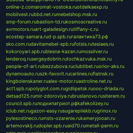
online-z.com
aromat-vostoka.ru
otdelkaexp.ru
mobilvest.ru
bbd.net.ru
mebelshop.msk.ru
smp-forum.ru
bastion-td.ru
kosmoscreative.ru
avrmotors.ru
art-galadesign.ru
tiffany-c.ru
ecostep-samara.ru
d-p.spb.ru
галактика73.рф
sko.com.ru
davitamebel-spb.ru
fotsis.ru
tesiaes.ru
kokoroyari.spb.ru
blesna-kazan.ru
mossilver.ru
lenderoq.ru
sergeydobrin.ru
tochkazvuka.msk.ru
people-of-art.ru
bezzubova.ru
clubtibet.ru
orior-aks.ru
dynamoauto.ru
szk-favorit.ru
carlines.ru
flatnsk.ru
kingbolenskaner.ru
alex-motor.ru
astroline.net.ru
act1.spb.ru
polyglot.com.ru
gidlipetsk.ru
ooo-driada.ru
detsad125.ru
mir-zdoroviya.ru
bruslanovo.ru
siterem.ru
council.spb.ru
лодкипатриот.рф
kafekolizey.ru
iclub.net.ru
gazon-easy.ru
sugarepilekb.ru
grinox.ru
pylesostineco.ru
msts-ozarenie.ru
kameryjooan.ru
artemovskij.ru
dopler.spb.ru
aid70.ru
metall-perm.ru