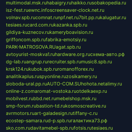
multimodal.msk.ru
habaigry.ru
haikko.ru
sobakopedia.ru
isz-fest.ru
ewnc.info
screensaver-clock.net.ru
volnav.spb.ru
comnat.ru
npf.net.ru
7bit.pp.ru
kalugatur.ru
tesiaes.ru
card.com.ru
kazanka.spb.ru
gildiya-kuznecov.ru
kameryboavision.ru
griffoncom.spb.ru
fabrika-emotsiy.ru
PARK-MATROSOVA.RU
agat.spb.ru
avtoyurist-moskva1.ru
hardware.org.ru
схема-авто.рф
dg-lab.ru
angrup.ru
recruiter.spb.ru
music8.spb.ru
krsk124.ru
kubok.spb.ru
romanofforex.ru
analitikaplus.ru
spyonline.ru
zosikamery.ru
sloboda-ural.pp.ru
AUTO-COM.SU
hohota.net
alimy.ru
online-z.com
aromat-vostoka.ru
otdelkaexp.ru
mobilvest.ru
bbd.net.ru
mebelshop.msk.ru
smp-forum.ru
bastion-td.ru
kosmoscreative.ru
avrmotors.ru
art-galadesign.ru
tiffany-c.ru
ecostep-samara.ru
d-p.spb.ru
галактика73.рф
sko.com.ru
davitamebel-spb.ru
fotsis.ru
tesiaes.ru