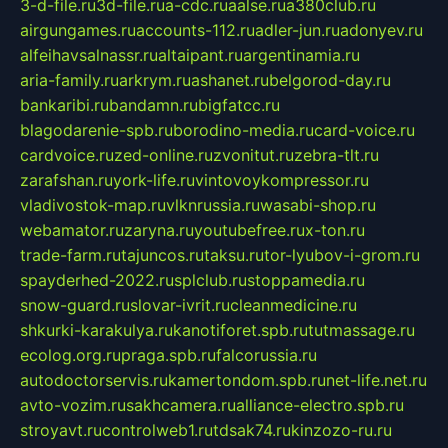
3-d-file.ru
3d-file.ru
a-cdc.ru
aalse.ru
a380club.ru
airgungames.ru
accounts-112.ru
adler-jun.ru
adonyev.ru
alfeihavsalnassr.ru
altaipant.ru
argentinamia.ru
aria-family.ru
arkrym.ru
ashanet.ru
belgorod-day.ru
bankaribi.ru
bandamn.ru
bigfatcc.ru
blagodarenie-spb.ru
borodino-media.ru
card-voice.ru
cardvoice.ru
zed-online.ru
zvonitut.ru
zebra-tlt.ru
zarafshan.ru
york-life.ru
vintovoykompressor.ru
vladivostok-map.ru
vlknrussia.ru
wasabi-shop.ru
webamator.ru
zaryna.ru
youtubefree.ru
x-ton.ru
trade-farm.ru
tajuncos.ru
taksu.ru
tor-lyubov-i-grom.ru
spayderhed-2022.ru
splclub.ru
stoppamedia.ru
snow-guard.ru
slovar-ivrit.ru
cleanmedicine.ru
shkurki-karakulya.ru
kanotiforet.spb.ru
tutmassage.ru
ecolog.org.ru
praga.spb.ru
falcorussia.ru
autodoctorservis.ru
kamertondom.spb.ru
net-life.net.ru
avto-vozim.ru
sakhcamera.ru
alliance-electro.spb.ru
stroyavt.ru
controlweb1.ru
tdsak74.ru
kinzozo-ru.ru