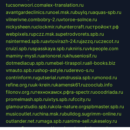
tucsonwoori.com
alex-translation.ru
avantgardeclinics.ru
noel.msk.ru
buylq.ru
aquas-spb.ru
vilnerivne.com
bobry-2.ru
vtoroe-solnce.ru
nickysheen.ru
clockmir.ru
huntercraft.ru
стройокт.рф
webpixels.ru
pczz.msk.su
petrodvorets.spb.ru
nsintermed.spb.ru
avtovirazh-24.ru
jazzq.ru
czecot.ru
cruizi.spb.ru
spasskaya.spb.ru
kniris.ru
vkpeople.com
maminy-mysli.ru
arionorel.ru
khuseniosif.ru
dotmediacup.spb.ru
mebel-tiraspol.ru
all-books.biz
vmauto.spb.ru
shop-astyle.ru
derevo-s.ru
contrinform.ru
gutserial.ru
mdrussia.spb.ru
monod.ru
refine.org.ru
uk-krein.ru
kamensk61.ru
zooclub.info
filonov.org.ru
технокамск.рф
ra-spectr.ru
ooodriada.ru
promelmash.spb.ru
ixtys.spb.ru
fccity.ru
glamourstudio.spb.ru
kola-nature.org
spbmaster.spb.ru
musicoutlet.ru
china.msk.ru
bulldog.su
grimm-online.ru
outlander.net.ru
maga.spb.ru
anime-sell.ru
keseloy.ru
газприборсервис.рф
karmin.spb.ru
shekswood.ru