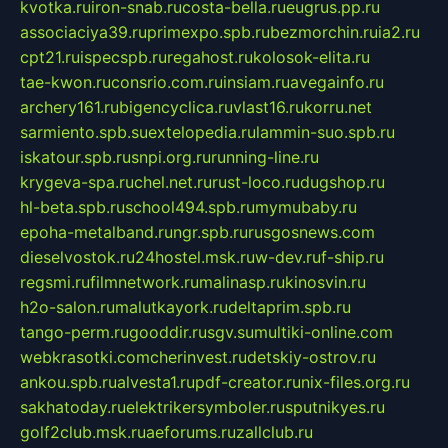
kvotka.ru
iron-snab.ru
costa-bella.ru
eugrus.pp.ru
associaciya39.ru
primexpo.spb.ru
bezmorchin.ru
ia2.ru
cpt21.ru
ispecspb.ru
regahost.ru
kolosok-elita.ru
tae-kwon.ru
consrio.com.ru
insiam.ru
avegainfo.ru
archery161.ru
bigencyclica.ru
vlast16.ru
korru.net
sarmiento.spb.su
extelopedia.ru
lammin-suo.spb.ru
iskatour.spb.ru
snpi.org.ru
running-line.ru
krygeva-spa.ru
chel.net.ru
rust-loco.ru
dugshop.ru
hl-beta.spb.ru
school494.spb.ru
mymubaby.ru
epoha-metalband.ru
ngr.spb.ru
rusgosnews.com
dieselvostok.ru
24hostel.msk.ru
w-dev.ru
f-ship.ru
regsmi.ru
filmnetwork.ru
malinasp.ru
kinosvin.ru
h2o-salon.ru
malutkayork.ru
deltaprim.spb.ru
tango-perm.ru
gooddir.ru
sgv.su
multiki-online.com
webkrasotki.com
cherinvest.ru
detskiy-ostrov.ru
ankou.spb.ru
alvesta1.ru
pdf-creator.ru
nix-files.org.ru
sakhatoday.ru
elektrikersymboler.ru
sputnikyes.ru
golf2club.msk.ru
aeforums.ru
zallclub.ru