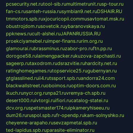
pcsecurity.net.ru
tool-sib.ru
multimetrunit.ru
sp-tour.ru
fan-cs.ru
santeh-russia.ru
symbian9.net.ru
DSHAIR.RU
tmmotors.spb.ru
xjocuricopii.com
musavtomat.msk.ru
obustrojdom.ru
sovetcik.ru
ybaranovskaya.ru
ppknews.ru
cult-alshei.ru
JAPANRUSSIA.RU
proekciyamebel.ru
imper-finans.ru
rim.org.ru
glamourai.ru
brassminus.ru
zabor-pro.ru
ftn.pp.ru
dorogoe58.ru
laimengpacker.ru
kuzova-zapchasti.ru
sageerp.ru
taxodrom.ru
dsrazvitie.ru
hardcity.net.ru
ratinghomegames.ru
topservice25.ru
gubernyan.ru
gtglasslined.ru
ii4.ru
tssport.spb.ru
andorra24.com
blackwallstreet.ru
oboimos.ru
optim-doors.com.ru
ikuch.ru
nycr.org.ru
npa21.ru
vremya-ch.spb.ru
desert000.ru
ivtorgi.ru
ifiori.ru
catalog-statei.ru
dcv.org.ru
spetsmaster174.ru
ipkameryhiseeu.ru
dum26.ru
ruspol.spb.ru
fr-opendp.ru
kam-solnyshko.ru
cheyenne-arapaho.ru
sevzapmetal.spb.ru
ted-lapidus.spb.ru
parasite-eliminator.ru