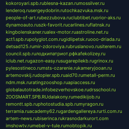
kokoroyari.spb.ru
blesna-kazan.ru
mossilver.ru
lenderoq.ru
sergeydobrin.ru
tochkazvuka.msk.ru
people-of-art.ru
bezzubova.ru
clubtibet.ru
orior-aks.ru
dynamoauto.ru
szk-favorit.ru
carlines.ru
flatnsk.ru
kingbolenskaner.ru
alex-motor.ru
astroline.net.ru
act1.spb.ru
polyglot.com.ru
gidlipetsk.ru
ooo-driada.ru
detsad125.ru
mir-zdoroviya.ru
bruslanovo.ru
siterem.ru
council.spb.ru
лодкипатриот.рф
kafekolizey.ru
iclub.net.ru
gazon-easy.ru
sugarepilekb.ru
grinox.ru
pylesostineco.ru
msts-ozarenie.ru
kameryjooan.ru
artemovskij.ru
dopler.spb.ru
aid70.ru
metall-perm.ru
ndm.msk.ru
ratingzooshop.ru
apiaccess.ru
globalautotrade.info
bezverhovskoe.ru
drsschool.ru
ZOOSMART.SPB.RU
dalakony.ru
medikijob.ru
remontt.spb.ru
photostudia.spb.ru
myragon.ru
terramia.ru
academy62.ru
gardengallereya.ru
rti.com.ru
artem-news.ru
biserinca.ru
krasnodarkurort.com
imshowtv.ru
mebel-v-tule.ru
mobtopik.ru