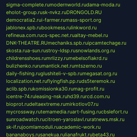
sigma-complete.ru
modernworld.ru
dama-moda.ru
eholot-group.ru
sk-nvkz.ru
DRONGOLD.RU
democratia2.ru
i-farmer.ru
mass-sport.org
jablonex.spb.ru
bookmess.ru
linkword.ru
refineua.com.ru
cs-spec.net.ru
altay-mebel.ru
DNK-THEATRE.RU
mechaniks.spb.ru
ipcamtechage.ru
skosta.ru
a-sun.ru
stroy-ldsp.ru
snowlands.org.ru
childrensshoes.ru
mrlizzy.ru
mebelsofiakrd.ru
bulizhenko.ru
rumantick.net.ru
mtszerno.ru
daily-fishing.ru
glushiteli-v-spb.ru
megasat.org.ru
localization.net.ru
flyingfish.pp.ru
ds5teremok.ru
aclib.spb.ru
komissionka30.ru
mag-profit.ru
icentre-74.ru
leasing-nsk.ru
hd39.ru
rcd.com.ru
bioprot.ru
deltaextreme.ru
mirkotlov07.ru
mycrossway.ru
temamedia.ru
art-fusing.ru
cbslefort.ru
sunroadwatch.ru
citroen-yaroslavl.ru
ratnews.msk.ru
sk-if.ru
joomlamoduli.ru
academic-work.ru
bananaboys.ru
sanekua.ru
lianafrukt.ru
beta43.ru