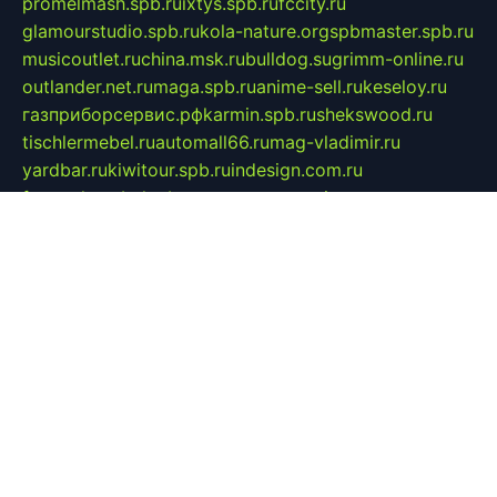
promelmash.spb.ru
ixtys.spb.ru
fccity.ru
glamourstudio.spb.ru
kola-nature.org
spbmaster.spb.ru
musicoutlet.ru
china.msk.ru
bulldog.su
grimm-online.ru
outlander.net.ru
maga.spb.ru
anime-sell.ru
keseloy.ru
газприборсервис.рф
karmin.spb.ru
shekswood.ru
tischlermebel.ru
automall66.ru
mag-vladimir.ru
yardbar.ru
kiwitour.spb.ru
indesign.com.ru
freestylemebel.ru
bany-samara.ru
rsei.ru
naidisvoyput.ru
mgsn-invest.ru
ipkamerasannce.ru
alicante-house.ru
ibelka74.ru
cozyhouse.info
vlkargalev-studio.ru
700mb.ru
figura-ufa.ru
alina-live.ru
belarusiannews.ru
womenknow.ru
dos-vniimk.ru
sega.net.ru
dv.net.ru
phenomenonsofhistory.com
telesputnik.net.ru
wall.pp.ru
pylesosroidmi.ru
gtc-clan.ru
cligs.ru
bibikazap.ru
popova.org.ru
netwhistler.spb.ru
bellvil.ru
bonzon.ru
iss-vladik.ru
defiparis.net.ru
las-gryzas.ru
amku.ru
electednews.spb.ru
feather.org.ru
spar72.ru
tankiigri.ru