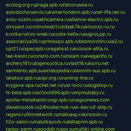
ecolog.org.ru
praga.spb.ru
falcorussia.ru
autodoctorservis.ru
kamertondom.spb.ru
net-life.net.ru
avto-vozim.ru
sakhcamera.ru
alliance-electro.spb.ru
stroyavt.ru
controlweb1.ru
tdsak74.ru
kinzozo-ru.ru
kvotka.ru
iron-snab.ru
costa-bella.ru
eugrus.pp.ru
associaciya39.ru
primexpo.spb.ru
bezmorchin.ru
ia2.ru
cpt21.ru
ispecspb.ru
regahost.ru
kolosok-elita.ru
tae-kwon.ru
consrio.com.ru
insiam.ru
avegainfo.ru
archery161.ru
bigencyclica.ru
vlast16.ru
korru.net
sarmiento.spb.su
extelopedia.ru
lammin-suo.spb.ru
iskatour.spb.ru
snpi.org.ru
running-line.ru
krygeva-spa.ru
chel.net.ru
rust-loco.ru
dugshop.ru
hl-beta.spb.ru
school494.spb.ru
mymubaby.ru
epoha-metalband.ru
ngr.spb.ru
rusgosnews.com
dieselvostok.ru
24hostel.msk.ru
w-dev.ru
f-ship.ru
regsmi.ru
filmnetwork.ru
malinasp.ru
kinosvin.ru
h2o-salon.ru
malutkayork.ru
deltaprim.spb.ru
tango-perm.ru
gooddir.ru
sgv.su
multiki-online.com