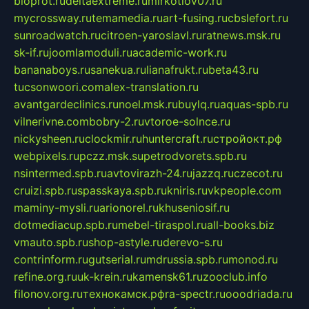
bioprot.ru
deltaextreme.ru
mirkotlov07.ru
mycrossway.ru
temamedia.ru
art-fusing.ru
cbslefort.ru
sunroadwatch.ru
citroen-yaroslavl.ru
ratnews.msk.ru
sk-if.ru
joomlamoduli.ru
academic-work.ru
bananaboys.ru
sanekua.ru
lianafrukt.ru
beta43.ru
tucsonwoori.com
alex-translation.ru
avantgardeclinics.ru
noel.msk.ru
buylq.ru
aquas-spb.ru
vilnerivne.com
bobry-2.ru
vtoroe-solnce.ru
nickysheen.ru
clockmir.ru
huntercraft.ru
стройокт.рф
webpixels.ru
pczz.msk.su
petrodvorets.spb.ru
nsintermed.spb.ru
avtovirazh-24.ru
jazzq.ru
czecot.ru
cruizi.spb.ru
spasskaya.spb.ru
kniris.ru
vkpeople.com
maminy-mysli.ru
arionorel.ru
khuseniosif.ru
dotmediacup.spb.ru
mebel-tiraspol.ru
all-books.biz
vmauto.spb.ru
shop-astyle.ru
derevo-s.ru
contrinform.ru
gutserial.ru
mdrussia.spb.ru
monod.ru
refine.org.ru
uk-krein.ru
kamensk61.ru
zooclub.info
filonov.org.ru
технокамск.рф
ra-spectr.ru
ooodriada.ru