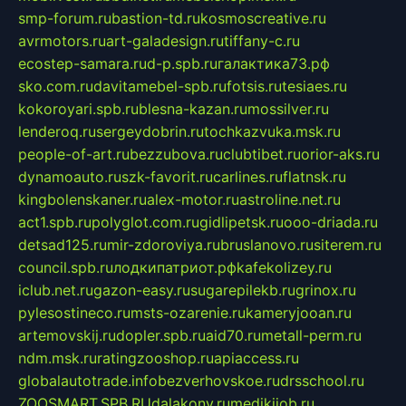
smp-forum.ru
bastion-td.ru
kosmoscreative.ru
avrmotors.ru
art-galadesign.ru
tiffany-c.ru
ecostep-samara.ru
d-p.spb.ru
галактика73.рф
sko.com.ru
davitamebel-spb.ru
fotsis.ru
tesiaes.ru
kokoroyari.spb.ru
blesna-kazan.ru
mossilver.ru
lenderoq.ru
sergeydobrin.ru
tochkazvuka.msk.ru
people-of-art.ru
bezzubova.ru
clubtibet.ru
orior-aks.ru
dynamoauto.ru
szk-favorit.ru
carlines.ru
flatnsk.ru
kingbolenskaner.ru
alex-motor.ru
astroline.net.ru
act1.spb.ru
polyglot.com.ru
gidlipetsk.ru
ooo-driada.ru
detsad125.ru
mir-zdoroviya.ru
bruslanovo.ru
siterem.ru
council.spb.ru
лодкипатриот.рф
kafekolizey.ru
iclub.net.ru
gazon-easy.ru
sugarepilekb.ru
grinox.ru
pylesostineco.ru
msts-ozarenie.ru
kameryjooan.ru
artemovskij.ru
dopler.spb.ru
aid70.ru
metall-perm.ru
ndm.msk.ru
ratingzooshop.ru
apiaccess.ru
globalautotrade.info
bezverhovskoe.ru
drsschool.ru
ZOOSMART.SPB.RU
dalakony.ru
medikijob.ru