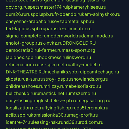
dcv.org.ru
spetsmaster174.ru
ipkameryhiseeu.ru
dum26.ru
ruspol.spb.ru
fr-opendp.ru
kam-solnyshko.ru
cheyenne-arapaho.ru
sevzapmetal.spb.ru
ted-lapidus.spb.ru
parasite-eliminator.ru
sigma-complete.ru
modernworld.ru
dama-moda.ru
eholot-group.ru
sk-nvkz.ru
DRONGOLD.RU
democratia2.ru
i-farmer.ru
mass-sport.org
jablonex.spb.ru
bookmess.ru
linkword.ru
refineua.com.ru
cs-spec.net.ru
altay-mebel.ru
DNK-THEATRE.RU
mechaniks.spb.ru
ipcamtechage.ru
skosta.ru
a-sun.ru
stroy-ldsp.ru
snowlands.org.ru
childrensshoes.ru
mrlizzy.ru
mebelsofiakrd.ru
bulizhenko.ru
rumantick.net.ru
mtszerno.ru
daily-fishing.ru
glushiteli-v-spb.ru
megasat.org.ru
localization.net.ru
flyingfish.pp.ru
ds5teremok.ru
aclib.spb.ru
komissionka30.ru
mag-profit.ru
icentre-74.ru
leasing-nsk.ru
hd39.ru
rcd.com.ru