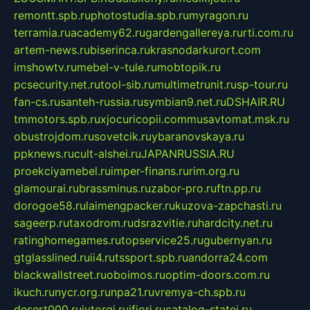
remontt.spb.ru
photostudia.spb.ru
myragon.ru
terramia.ru
academy62.ru
gardengallereya.ru
rti.com.ru
artem-news.ru
biserinca.ru
krasnodarkurort.com
imshowtv.ru
mebel-v-tule.ru
mobtopik.ru
pcsecurity.net.ru
tool-sib.ru
multimetrunit.ru
sp-tour.ru
fan-cs.ru
santeh-russia.ru
symbian9.net.ru
DSHAIR.RU
tmmotors.spb.ru
xjocuricopii.com
musavtomat.msk.ru
obustrojdom.ru
sovetcik.ru
ybaranovskaya.ru
ppknews.ru
cult-alshei.ru
JAPANRUSSIA.RU
proekciyamebel.ru
imper-finans.ru
rim.org.ru
glamourai.ru
brassminus.ru
zabor-pro.ru
ftn.pp.ru
dorogoe58.ru
laimengpacker.ru
kuzova-zapchasti.ru
sageerp.ru
taxodrom.ru
dsrazvitie.ru
hardcity.net.ru
ratinghomegames.ru
topservice25.ru
gubernyan.ru
gtglasslined.ru
ii4.ru
tssport.spb.ru
andorra24.com
blackwallstreet.ru
oboimos.ru
optim-doors.com.ru
ikuch.ru
nycr.org.ru
npa21.ru
vremya-ch.spb.ru
desert000.ru
ivtorgi.ru
ifiori.ru
catalog-statei.ru