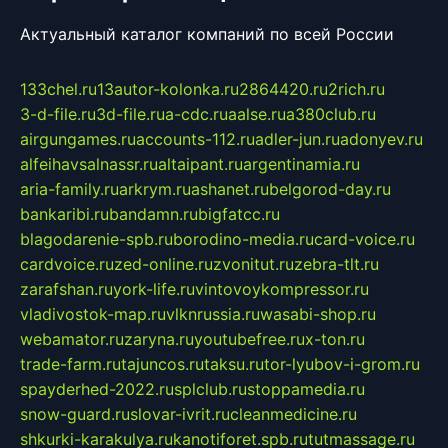
Актуальный каталог компаний по всей России
133chel.ru
13autor-kolonka.ru
2864420.ru
2rich.ru
3-d-file.ru
3d-file.ru
a-cdc.ru
aalse.ru
a380club.ru
airgungames.ru
accounts-112.ru
adler-jun.ru
adonyev.ru
alfeihavsalnassr.ru
altaipant.ru
argentinamia.ru
aria-family.ru
arkrym.ru
ashanet.ru
belgorod-day.ru
bankaribi.ru
bandamn.ru
bigfatcc.ru
blagodarenie-spb.ru
borodino-media.ru
card-voice.ru
cardvoice.ru
zed-online.ru
zvonitut.ru
zebra-tlt.ru
zarafshan.ru
york-life.ru
vintovoykompressor.ru
vladivostok-map.ru
vlknrussia.ru
wasabi-shop.ru
webamator.ru
zaryna.ru
youtubefree.ru
x-ton.ru
trade-farm.ru
tajuncos.ru
taksu.ru
tor-lyubov-i-grom.ru
spayderhed-2022.ru
splclub.ru
stoppamedia.ru
snow-guard.ru
slovar-ivrit.ru
cleanmedicine.ru
shkurki-karakulya.ru
kanotiforet.spb.ru
tutmassage.ru