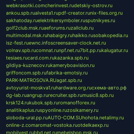
webkrasotki.com
cherinvest.ru
detskiy-ostrov.ru
ankou.spb.ru
alvesta1.ru
pdf-creator.ru
nix-files.org.ru
sakhatoday.ru
elektrikersymboler.ru
sputnikyes.ru
golf2club.msk.ru
aeforums.ru
zallclub.ru
multimodal.msk.ru
habaigry.ru
haikko.ru
sobakopedia.ru
isz-fest.ru
ewnc.info
screensaver-clock.net.ru
volnav.spb.ru
comnat.ru
npf.net.ru
7bit.pp.ru
kalugatur.ru
tesiaes.ru
card.com.ru
kazanka.spb.ru
gildiya-kuznecov.ru
kameryboavision.ru
griffoncom.spb.ru
fabrika-emotsiy.ru
PARK-MATROSOVA.RU
agat.spb.ru
avtoyurist-moskva1.ru
hardware.org.ru
схема-авто.рф
dg-lab.ru
angrup.ru
recruiter.spb.ru
music8.spb.ru
krsk124.ru
kubok.spb.ru
romanofforex.ru
analitikaplus.ru
spyonline.ru
zosikamery.ru
sloboda-ural.pp.ru
AUTO-COM.SU
hohota.net
alimy.ru
online-z.com
aromat-vostoka.ru
otdelkaexp.ru
mobilvest.ru
bbd.net.ru
mebelshop.msk.ru