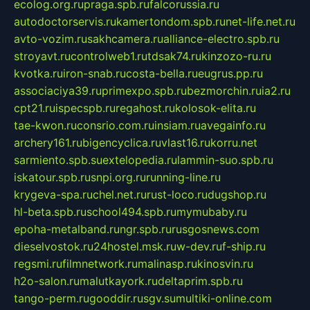
ecolog.org.ru
praga.spb.ru
falcorussia.ru
autodoctorservis.ru
kamertondom.spb.ru
net-life.net.ru
avto-vozim.ru
sakhcamera.ru
alliance-electro.spb.ru
stroyavt.ru
controlweb1.ru
tdsak74.ru
kinzozo-ru.ru
kvotka.ru
iron-snab.ru
costa-bella.ru
eugrus.pp.ru
associaciya39.ru
primexpo.spb.ru
bezmorchin.ru
ia2.ru
cpt21.ru
ispecspb.ru
regahost.ru
kolosok-elita.ru
tae-kwon.ru
consrio.com.ru
insiam.ru
avegainfo.ru
archery161.ru
bigencyclica.ru
vlast16.ru
korru.net
sarmiento.spb.su
extelopedia.ru
lammin-suo.spb.ru
iskatour.spb.ru
snpi.org.ru
running-line.ru
krygeva-spa.ru
chel.net.ru
rust-loco.ru
dugshop.ru
hl-beta.spb.ru
school494.spb.ru
mymubaby.ru
epoha-metalband.ru
ngr.spb.ru
rusgosnews.com
dieselvostok.ru
24hostel.msk.ru
w-dev.ru
f-ship.ru
regsmi.ru
filmnetwork.ru
malinasp.ru
kinosvin.ru
h2o-salon.ru
malutkayork.ru
deltaprim.spb.ru
tango-perm.ru
gooddir.ru
sgv.su
multiki-online.com