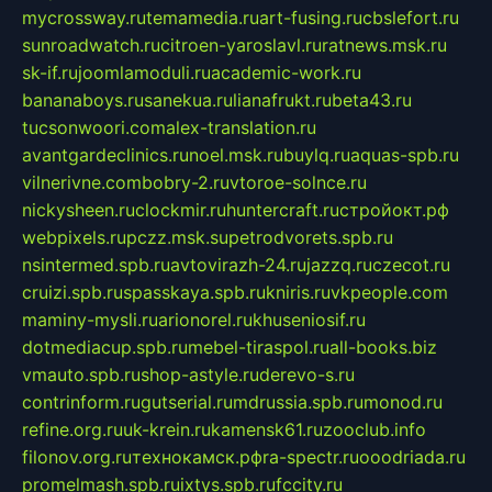
mycrossway.ru
temamedia.ru
art-fusing.ru
cbslefort.ru
sunroadwatch.ru
citroen-yaroslavl.ru
ratnews.msk.ru
sk-if.ru
joomlamoduli.ru
academic-work.ru
bananaboys.ru
sanekua.ru
lianafrukt.ru
beta43.ru
tucsonwoori.com
alex-translation.ru
avantgardeclinics.ru
noel.msk.ru
buylq.ru
aquas-spb.ru
vilnerivne.com
bobry-2.ru
vtoroe-solnce.ru
nickysheen.ru
clockmir.ru
huntercraft.ru
стройокт.рф
webpixels.ru
pczz.msk.su
petrodvorets.spb.ru
nsintermed.spb.ru
avtovirazh-24.ru
jazzq.ru
czecot.ru
cruizi.spb.ru
spasskaya.spb.ru
kniris.ru
vkpeople.com
maminy-mysli.ru
arionorel.ru
khuseniosif.ru
dotmediacup.spb.ru
mebel-tiraspol.ru
all-books.biz
vmauto.spb.ru
shop-astyle.ru
derevo-s.ru
contrinform.ru
gutserial.ru
mdrussia.spb.ru
monod.ru
refine.org.ru
uk-krein.ru
kamensk61.ru
zooclub.info
filonov.org.ru
технокамск.рф
ra-spectr.ru
ooodriada.ru
promelmash.spb.ru
ixtys.spb.ru
fccity.ru