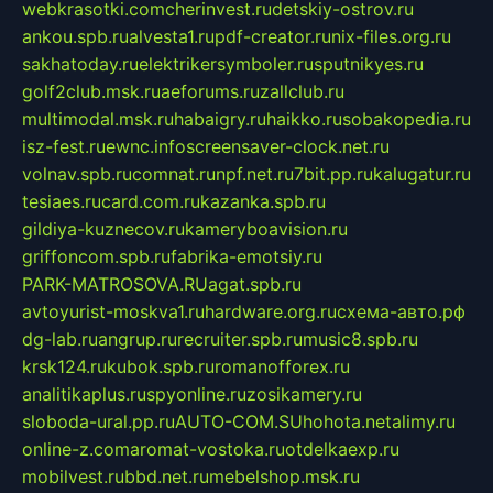
webkrasotki.com
cherinvest.ru
detskiy-ostrov.ru
ankou.spb.ru
alvesta1.ru
pdf-creator.ru
nix-files.org.ru
sakhatoday.ru
elektrikersymboler.ru
sputnikyes.ru
golf2club.msk.ru
aeforums.ru
zallclub.ru
multimodal.msk.ru
habaigry.ru
haikko.ru
sobakopedia.ru
isz-fest.ru
ewnc.info
screensaver-clock.net.ru
volnav.spb.ru
comnat.ru
npf.net.ru
7bit.pp.ru
kalugatur.ru
tesiaes.ru
card.com.ru
kazanka.spb.ru
gildiya-kuznecov.ru
kameryboavision.ru
griffoncom.spb.ru
fabrika-emotsiy.ru
PARK-MATROSOVA.RU
agat.spb.ru
avtoyurist-moskva1.ru
hardware.org.ru
схема-авто.рф
dg-lab.ru
angrup.ru
recruiter.spb.ru
music8.spb.ru
krsk124.ru
kubok.spb.ru
romanofforex.ru
analitikaplus.ru
spyonline.ru
zosikamery.ru
sloboda-ural.pp.ru
AUTO-COM.SU
hohota.net
alimy.ru
online-z.com
aromat-vostoka.ru
otdelkaexp.ru
mobilvest.ru
bbd.net.ru
mebelshop.msk.ru