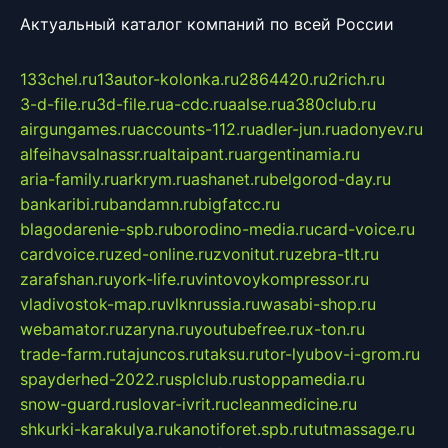
Актуальный каталог компаний по всей России
133chel.ru
13autor-kolonka.ru
2864420.ru
2rich.ru
3-d-file.ru
3d-file.ru
a-cdc.ru
aalse.ru
a380club.ru
airgungames.ru
accounts-112.ru
adler-jun.ru
adonyev.ru
alfeihavsalnassr.ru
altaipant.ru
argentinamia.ru
aria-family.ru
arkrym.ru
ashanet.ru
belgorod-day.ru
bankaribi.ru
bandamn.ru
bigfatcc.ru
blagodarenie-spb.ru
borodino-media.ru
card-voice.ru
cardvoice.ru
zed-online.ru
zvonitut.ru
zebra-tlt.ru
zarafshan.ru
york-life.ru
vintovoykompressor.ru
vladivostok-map.ru
vlknrussia.ru
wasabi-shop.ru
webamator.ru
zaryna.ru
youtubefree.ru
x-ton.ru
trade-farm.ru
tajuncos.ru
taksu.ru
tor-lyubov-i-grom.ru
spayderhed-2022.ru
splclub.ru
stoppamedia.ru
snow-guard.ru
slovar-ivrit.ru
cleanmedicine.ru
shkurki-karakulya.ru
kanotiforet.spb.ru
tutmassage.ru