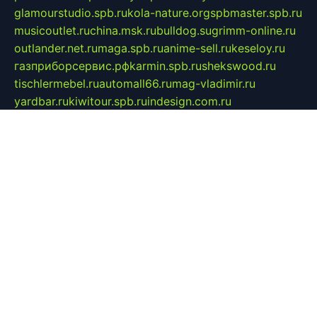
glamourstudio.spb.ru
kola-nature.org
spbmaster.spb.ru
musicoutlet.ru
china.msk.ru
bulldog.su
grimm-online.ru
outlander.net.ru
maga.spb.ru
anime-sell.ru
keseloy.ru
газприборсервис.рф
karmin.spb.ru
shekswood.ru
tischlermebel.ru
automall66.ru
mag-vladimir.ru
yardbar.ru
kiwitour.spb.ru
indesign.com.ru
freestylemebel.ru
bany-samara.ru
rsei.ru
naidisvoyput.ru
mgsn-invest.ru
ipkamerasannce.ru
alicante-house.ru
ibelka74.ru
cozyhouse.info
vlkargalev-studio.ru
700mb.ru
figura-ufa.ru
alina-live.ru
belarusiannews.ru
womenknow.ru
dos-vniimk.ru
sega.net.ru
dv.net.ru
phenomenonsofhistory.com
telesputnik.net.ru
wall.pp.ru
pylesosroidmi.ru
gtc-clan.ru
cligs.ru
bibikazap.ru
popova.org.ru
netwhistler.spb.ru
bellvil.ru
bonzon.ru
iss-vladik.ru
defiparis.net.ru
las-gryzas.ru
amku.ru
electednews.spb.ru
feather.org.ru
spar72.ru
tankiigri.ru
dominus.com.ru
ibtree.ru
sanykool.pp.ru
unixlib.org.ru