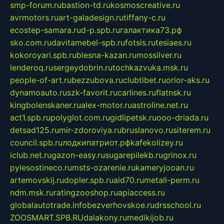
smp-forum.ru
bastion-td.ru
kosmoscreative.ru
avrmotors.ru
art-galadesign.ru
tiffany-c.ru
ecostep-samara.ru
d-p.spb.ru
галактика73.рф
sko.com.ru
davitamebel-spb.ru
fotsis.ru
tesiaes.ru
kokoroyari.spb.ru
blesna-kazan.ru
mossilver.ru
lenderoq.ru
sergeydobrin.ru
tochkazvuka.msk.ru
people-of-art.ru
bezzubova.ru
clubtibet.ru
orior-aks.ru
dynamoauto.ru
szk-favorit.ru
carlines.ru
flatnsk.ru
kingbolenskaner.ru
alex-motor.ru
astroline.net.ru
act1.spb.ru
polyglot.com.ru
gidlipetsk.ru
ooo-driada.ru
detsad125.ru
mir-zdoroviya.ru
bruslanovo.ru
siterem.ru
council.spb.ru
лодкипатриот.рф
kafekolizey.ru
iclub.net.ru
gazon-easy.ru
sugarepilekb.ru
grinox.ru
pylesostineco.ru
msts-ozarenie.ru
kameryjooan.ru
artemovskij.ru
dopler.spb.ru
aid70.ru
metall-perm.ru
ndm.msk.ru
ratingzooshop.ru
apiaccess.ru
globalautotrade.info
bezverhovskoe.ru
drsschool.ru
ZOOSMART.SPB.RU
dalakony.ru
medikijob.ru