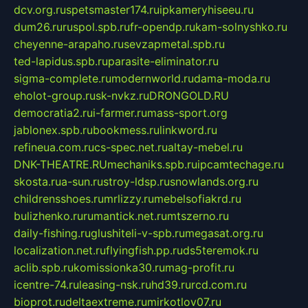
dcv.org.ru
spetsmaster174.ru
ipkameryhiseeu.ru
dum26.ru
ruspol.spb.ru
fr-opendp.ru
kam-solnyshko.ru
cheyenne-arapaho.ru
sevzapmetal.spb.ru
ted-lapidus.spb.ru
parasite-eliminator.ru
sigma-complete.ru
modernworld.ru
dama-moda.ru
eholot-group.ru
sk-nvkz.ru
DRONGOLD.RU
democratia2.ru
i-farmer.ru
mass-sport.org
jablonex.spb.ru
bookmess.ru
linkword.ru
refineua.com.ru
cs-spec.net.ru
altay-mebel.ru
DNK-THEATRE.RU
mechaniks.spb.ru
ipcamtechage.ru
skosta.ru
a-sun.ru
stroy-ldsp.ru
snowlands.org.ru
childrensshoes.ru
mrlizzy.ru
mebelsofiakrd.ru
bulizhenko.ru
rumantick.net.ru
mtszerno.ru
daily-fishing.ru
glushiteli-v-spb.ru
megasat.org.ru
localization.net.ru
flyingfish.pp.ru
ds5teremok.ru
aclib.spb.ru
komissionka30.ru
mag-profit.ru
icentre-74.ru
leasing-nsk.ru
hd39.ru
rcd.com.ru
bioprot.ru
deltaextreme.ru
mirkotlov07.ru