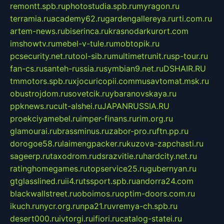
remontt.spb.ru
photostudia.spb.ru
myragon.ru
terramia.ru
academy62.ru
gardengallereya.ru
rti.com.ru
artem-news.ru
biserinca.ru
krasnodarkurort.com
imshowtv.ru
mebel-v-tule.ru
mobtopik.ru
pcsecurity.net.ru
tool-sib.ru
multimetrunit.ru
sp-tour.ru
fan-cs.ru
santeh-russia.ru
symbian9.net.ru
DSHAIR.RU
tmmotors.spb.ru
xjocuricopii.com
musavtomat.msk.ru
obustrojdom.ru
sovetcik.ru
ybaranovskaya.ru
ppknews.ru
cult-alshei.ru
JAPANRUSSIA.RU
proekciyamebel.ru
imper-finans.ru
rim.org.ru
glamourai.ru
brassminus.ru
zabor-pro.ru
ftn.pp.ru
dorogoe58.ru
laimengpacker.ru
kuzova-zapchasti.ru
sageerp.ru
taxodrom.ru
dsrazvitie.ru
hardcity.net.ru
ratinghomegames.ru
topservice25.ru
gubernyan.ru
gtglasslined.ru
ii4.ru
tssport.spb.ru
andorra24.com
blackwallstreet.ru
oboimos.ru
optim-doors.com.ru
ikuch.ru
nycr.org.ru
npa21.ru
vremya-ch.spb.ru
desert000.ru
ivtorgi.ru
ifiori.ru
catalog-statei.ru