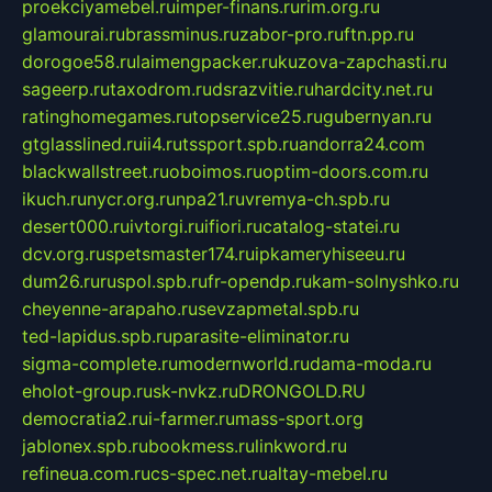
proekciyamebel.ru
imper-finans.ru
rim.org.ru
glamourai.ru
brassminus.ru
zabor-pro.ru
ftn.pp.ru
dorogoe58.ru
laimengpacker.ru
kuzova-zapchasti.ru
sageerp.ru
taxodrom.ru
dsrazvitie.ru
hardcity.net.ru
ratinghomegames.ru
topservice25.ru
gubernyan.ru
gtglasslined.ru
ii4.ru
tssport.spb.ru
andorra24.com
blackwallstreet.ru
oboimos.ru
optim-doors.com.ru
ikuch.ru
nycr.org.ru
npa21.ru
vremya-ch.spb.ru
desert000.ru
ivtorgi.ru
ifiori.ru
catalog-statei.ru
dcv.org.ru
spetsmaster174.ru
ipkameryhiseeu.ru
dum26.ru
ruspol.spb.ru
fr-opendp.ru
kam-solnyshko.ru
cheyenne-arapaho.ru
sevzapmetal.spb.ru
ted-lapidus.spb.ru
parasite-eliminator.ru
sigma-complete.ru
modernworld.ru
dama-moda.ru
eholot-group.ru
sk-nvkz.ru
DRONGOLD.RU
democratia2.ru
i-farmer.ru
mass-sport.org
jablonex.spb.ru
bookmess.ru
linkword.ru
refineua.com.ru
cs-spec.net.ru
altay-mebel.ru