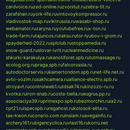
cardvoice.ru
zed-online.ru
zvonitut.ru
zebra-tlt.ru
zarafshan.ru
york-life.ru
vintovoykompressor.ru
vladivostok-map.ru
vlknrussia.ru
wasabi-shop.ru
webamator.ru
zaryna.ru
youtubefree.ru
x-ton.ru
trade-farm.ru
tajuncos.ru
taksu.ru
tor-lyubov-i-grom.ru
spayderhed-2022.ru
splclub.ru
stoppamedia.ru
snow-guard.ru
slovar-ivrit.ru
cleanmedicine.ru
shkurki-karakulya.ru
kanotiforet.spb.ru
tutmassage.ru
ecolog.org.ru
praga.spb.ru
falcorussia.ru
autodoctorservis.ru
kamertondom.spb.ru
net-life.net.ru
avto-vozim.ru
sakhcamera.ru
alliance-electro.spb.ru
stroyavt.ru
controlweb1.ru
tdsak74.ru
kinzozo-ru.ru
kvotka.ru
iron-snab.ru
costa-bella.ru
eugrus.pp.ru
associaciya39.ru
primexpo.spb.ru
bezmorchin.ru
ia2.ru
cpt21.ru
ispecspb.ru
regahost.ru
kolosok-elita.ru
tae-kwon.ru
consrio.com.ru
insiam.ru
avegainfo.ru
archery161.ru
bigencyclica.ru
vlast16.ru
korru.net