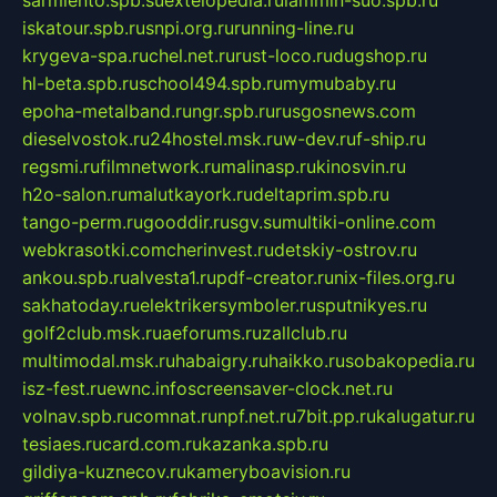
sarmiento.spb.su
extelopedia.ru
lammin-suo.spb.ru
iskatour.spb.ru
snpi.org.ru
running-line.ru
krygeva-spa.ru
chel.net.ru
rust-loco.ru
dugshop.ru
hl-beta.spb.ru
school494.spb.ru
mymubaby.ru
epoha-metalband.ru
ngr.spb.ru
rusgosnews.com
dieselvostok.ru
24hostel.msk.ru
w-dev.ru
f-ship.ru
regsmi.ru
filmnetwork.ru
malinasp.ru
kinosvin.ru
h2o-salon.ru
malutkayork.ru
deltaprim.spb.ru
tango-perm.ru
gooddir.ru
sgv.su
multiki-online.com
webkrasotki.com
cherinvest.ru
detskiy-ostrov.ru
ankou.spb.ru
alvesta1.ru
pdf-creator.ru
nix-files.org.ru
sakhatoday.ru
elektrikersymboler.ru
sputnikyes.ru
golf2club.msk.ru
aeforums.ru
zallclub.ru
multimodal.msk.ru
habaigry.ru
haikko.ru
sobakopedia.ru
isz-fest.ru
ewnc.info
screensaver-clock.net.ru
volnav.spb.ru
comnat.ru
npf.net.ru
7bit.pp.ru
kalugatur.ru
tesiaes.ru
card.com.ru
kazanka.spb.ru
gildiya-kuznecov.ru
kameryboavision.ru