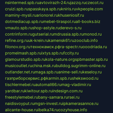
nsintermed.spb.ru
avtovirazh-24.ru
jazzq.ru
czecot.ru
cruizi.spb.ru
spasskaya.spb.ru
kniris.ru
vkpeople.com
maminy-mysli.ru
arionorel.ru
khuseniosif.ru
dotmediacup.spb.ru
mebel-tiraspol.ru
all-books.biz
vmauto.spb.ru
shop-astyle.ru
derevo-s.ru
contrinform.ru
gutserial.ru
mdrussia.spb.ru
monod.ru
refine.org.ru
uk-krein.ru
kamensk61.ru
zooclub.info
filonov.org.ru
технокамск.рф
ra-spectr.ru
ooodriada.ru
promelmash.spb.ru
ixtys.spb.ru
fccity.ru
glamourstudio.spb.ru
kola-nature.org
spbmaster.spb.ru
musicoutlet.ru
china.msk.ru
bulldog.su
grimm-online.ru
outlander.net.ru
maga.spb.ru
anime-sell.ru
keseloy.ru
газприборсервис.рф
karmin.spb.ru
shekswood.ru
tischlermebel.ru
automall66.ru
mag-vladimir.ru
yardbar.ru
kiwitour.spb.ru
indesign.com.ru
freestylemebel.ru
bany-samara.ru
rsei.ru
naidisvoyput.ru
mgsn-invest.ru
ipkamerasannce.ru
alicante-house.ru
ibelka74.ru
cozyhouse.info