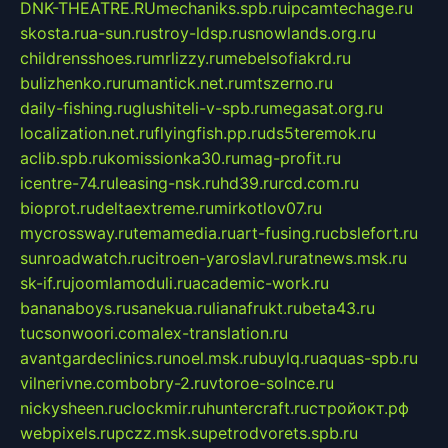
DNK-THEATRE.RU
mechaniks.spb.ru
ipcamtechage.ru
skosta.ru
a-sun.ru
stroy-ldsp.ru
snowlands.org.ru
childrensshoes.ru
mrlizzy.ru
mebelsofiakrd.ru
bulizhenko.ru
rumantick.net.ru
mtszerno.ru
daily-fishing.ru
glushiteli-v-spb.ru
megasat.org.ru
localization.net.ru
flyingfish.pp.ru
ds5teremok.ru
aclib.spb.ru
komissionka30.ru
mag-profit.ru
icentre-74.ru
leasing-nsk.ru
hd39.ru
rcd.com.ru
bioprot.ru
deltaextreme.ru
mirkotlov07.ru
mycrossway.ru
temamedia.ru
art-fusing.ru
cbslefort.ru
sunroadwatch.ru
citroen-yaroslavl.ru
ratnews.msk.ru
sk-if.ru
joomlamoduli.ru
academic-work.ru
bananaboys.ru
sanekua.ru
lianafrukt.ru
beta43.ru
tucsonwoori.com
alex-translation.ru
avantgardeclinics.ru
noel.msk.ru
buylq.ru
aquas-spb.ru
vilnerivne.com
bobry-2.ru
vtoroe-solnce.ru
nickysheen.ru
clockmir.ru
huntercraft.ru
стройокт.рф
webpixels.ru
pczz.msk.su
petrodvorets.spb.ru