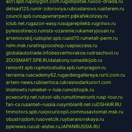
act1.spb.ru
polyglot.com.ru
gidlipetsk.ru
ooo-driada.ru
detsad125.ru
mir-zdoroviya.ru
bruslanovo.ru
siterem.ru
council.spb.ru
лодкипатриот.рф
kafekolizey.ru
iclub.net.ru
gazon-easy.ru
sugarepilekb.ru
grinox.ru
pylesostineco.ru
msts-ozarenie.ru
kameryjooan.ru
artemovskij.ru
dopler.spb.ru
aid70.ru
metall-perm.ru
ndm.msk.ru
ratingzooshop.ru
apiaccess.ru
globalautotrade.info
bezverhovskoe.ru
drsschool.ru
ZOOSMART.SPB.RU
dalakony.ru
medikijob.ru
remontt.spb.ru
photostudia.spb.ru
myragon.ru
terramia.ru
academy62.ru
gardengallereya.ru
rti.com.ru
artem-news.ru
biserinca.ru
krasnodarkurort.com
imshowtv.ru
mebel-v-tule.ru
mobtopik.ru
pcsecurity.net.ru
tool-sib.ru
multimetrunit.ru
sp-tour.ru
fan-cs.ru
santeh-russia.ru
symbian9.net.ru
DSHAIR.RU
tmmotors.spb.ru
xjocuricopii.com
musavtomat.msk.ru
obustrojdom.ru
sovetcik.ru
ybaranovskaya.ru
ppknews.ru
cult-alshei.ru
JAPANRUSSIA.RU