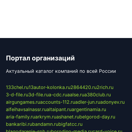
Портал организаций
Актуальный каталог компаний по всей России
133chel.ru
13autor-kolonka.ru
2864420.ru
2rich.ru
3-d-file.ru
3d-file.ru
a-cdc.ru
aalse.ru
a380club.ru
airgungames.ru
accounts-112.ru
adler-jun.ru
adonyev.ru
alfeihavsalnassr.ru
altaipant.ru
argentinamia.ru
aria-family.ru
arkrym.ru
ashanet.ru
belgorod-day.ru
bankaribi.ru
bandamn.ru
bigfatcc.ru
blagodarenie-spb.ru
borodino-media.ru
card-voice.ru