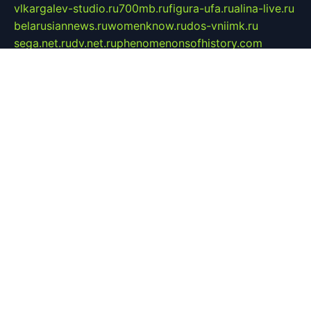
vlkargalev-studio.ru
700mb.ru
figura-ufa.ru
alina-live.ru
belarusiannews.ru
womenknow.ru
dos-vniimk.ru
sega.net.ru
dv.net.ru
phenomenonsofhistory.com
telesputnik.net.ru
wall.pp.ru
pylesosroidmi.ru
gtc-clan.ru
cligs.ru
bibikazap.ru
popova.org.ru
netwhistler.spb.ru
bellvil.ru
bonzon.ru
iss-vladik.ru
defiparis.net.ru
las-gryzas.ru
amku.ru
electednews.spb.ru
feather.org.ru
spar72.ru
tankiigri.ru
dominus.com.ru
ibtree.ru
sanykool.pp.ru
unixlib.org.ru
menatep.spb.ru
gartenterrassen.ru
printeka.ru
skvozilka.com.ru
parkovka-pub.ru
lovemobi.ru
art-ru.ru
emulatorz.com.ru
alucomp.com.ru
tatforum.com.ru
alternativa-profi.ru
dermakler.ru
artsurvey.ru
aredir.ru
khimspas.ru
centr-maxi.ru
2018r.ru
bort-stomer-defort.ru
professional2.ru
gibsons.ru
artselena.ru
art-pilot.ru
ingredient.spb.ru
npfpolimer.spb.ru
argentum.spb.ru
hom-edu.ru
af-num.ru
cashadvanceamericasev.org
trexp.spb.ru