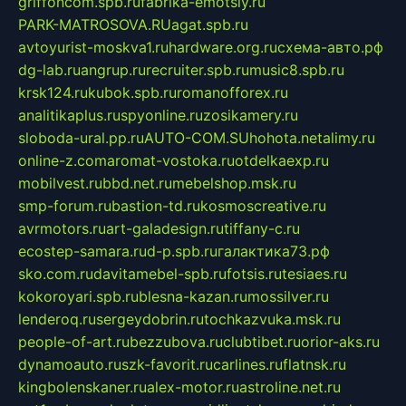
griffoncom.spb.ru
fabrika-emotsiy.ru
PARK-MATROSOVA.RU
agat.spb.ru
avtoyurist-moskva1.ru
hardware.org.ru
схема-авто.рф
dg-lab.ru
angrup.ru
recruiter.spb.ru
music8.spb.ru
krsk124.ru
kubok.spb.ru
romanofforex.ru
analitikaplus.ru
spyonline.ru
zosikamery.ru
sloboda-ural.pp.ru
AUTO-COM.SU
hohota.net
alimy.ru
online-z.com
aromat-vostoka.ru
otdelkaexp.ru
mobilvest.ru
bbd.net.ru
mebelshop.msk.ru
smp-forum.ru
bastion-td.ru
kosmoscreative.ru
avrmotors.ru
art-galadesign.ru
tiffany-c.ru
ecostep-samara.ru
d-p.spb.ru
галактика73.рф
sko.com.ru
davitamebel-spb.ru
fotsis.ru
tesiaes.ru
kokoroyari.spb.ru
blesna-kazan.ru
mossilver.ru
lenderoq.ru
sergeydobrin.ru
tochkazvuka.msk.ru
people-of-art.ru
bezzubova.ru
clubtibet.ru
orior-aks.ru
dynamoauto.ru
szk-favorit.ru
carlines.ru
flatnsk.ru
kingbolenskaner.ru
alex-motor.ru
astroline.net.ru