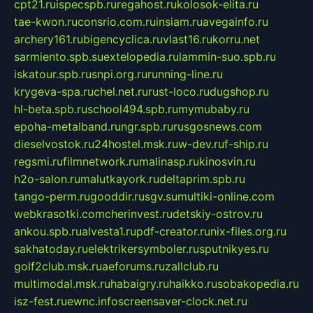
cpt21.ru
ispecspb.ru
regahost.ru
kolosok-elita.ru
tae-kwon.ru
consrio.com.ru
insiam.ru
avegainfo.ru
archery161.ru
bigencyclica.ru
vlast16.ru
korru.net
sarmiento.spb.su
extelopedia.ru
lammin-suo.spb.ru
iskatour.spb.ru
snpi.org.ru
running-line.ru
krygeva-spa.ru
chel.net.ru
rust-loco.ru
dugshop.ru
hl-beta.spb.ru
school494.spb.ru
mymubaby.ru
epoha-metalband.ru
ngr.spb.ru
rusgosnews.com
dieselvostok.ru
24hostel.msk.ru
w-dev.ru
f-ship.ru
regsmi.ru
filmnetwork.ru
malinasp.ru
kinosvin.ru
h2o-salon.ru
malutkayork.ru
deltaprim.spb.ru
tango-perm.ru
gooddir.ru
sgv.su
multiki-online.com
webkrasotki.com
cherinvest.ru
detskiy-ostrov.ru
ankou.spb.ru
alvesta1.ru
pdf-creator.ru
nix-files.org.ru
sakhatoday.ru
elektrikersymboler.ru
sputnikyes.ru
golf2club.msk.ru
aeforums.ru
zallclub.ru
multimodal.msk.ru
habaigry.ru
haikko.ru
sobakopedia.ru
isz-fest.ru
ewnc.info
screensaver-clock.net.ru