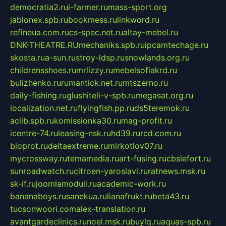
democratia2.ru
i-farmer.ru
mass-sport.org
jablonex.spb.ru
bookmess.ru
linkword.ru
refineua.com.ru
cs-spec.net.ru
altay-mebel.ru
DNK-THEATRE.RU
mechaniks.spb.ru
ipcamtechage.ru
skosta.ru
a-sun.ru
stroy-ldsp.ru
snowlands.org.ru
childrensshoes.ru
mrlizzy.ru
mebelsofiakrd.ru
bulizhenko.ru
rumantick.net.ru
mtszerno.ru
daily-fishing.ru
glushiteli-v-spb.ru
megasat.org.ru
localization.net.ru
flyingfish.pp.ru
ds5teremok.ru
aclib.spb.ru
komissionka30.ru
mag-profit.ru
icentre-74.ru
leasing-nsk.ru
hd39.ru
rcd.com.ru
bioprot.ru
deltaextreme.ru
mirkotlov07.ru
mycrossway.ru
temamedia.ru
art-fusing.ru
cbslefort.ru
sunroadwatch.ru
citroen-yaroslavl.ru
ratnews.msk.ru
sk-if.ru
joomlamoduli.ru
academic-work.ru
bananaboys.ru
sanekua.ru
lianafrukt.ru
beta43.ru
tucsonwoori.com
alex-translation.ru
avantgardeclinics.ru
noel.msk.ru
buylq.ru
aquas-spb.ru