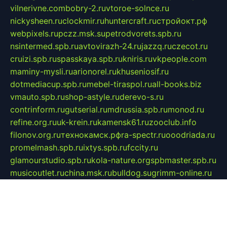
vilnerivne.com
bobry-2.ru
vtoroe-solnce.ru
nickysheen.ru
clockmir.ru
huntercraft.ru
стройокт.рф
webpixels.ru
pczz.msk.su
petrodvorets.spb.ru
nsintermed.spb.ru
avtovirazh-24.ru
jazzq.ru
czecot.ru
cruizi.spb.ru
spasskaya.spb.ru
kniris.ru
vkpeople.com
maminy-mysli.ru
arionorel.ru
khuseniosif.ru
dotmediacup.spb.ru
mebel-tiraspol.ru
all-books.biz
vmauto.spb.ru
shop-astyle.ru
derevo-s.ru
contrinform.ru
gutserial.ru
mdrussia.spb.ru
monod.ru
refine.org.ru
uk-krein.ru
kamensk61.ru
zooclub.info
filonov.org.ru
технокамск.рф
ra-spectr.ru
ooodriada.ru
promelmash.spb.ru
ixtys.spb.ru
fccity.ru
glamourstudio.spb.ru
kola-nature.org
spbmaster.spb.ru
musicoutlet.ru
china.msk.ru
bulldog.su
grimm-online.ru
outlander.net.ru
maga.spb.ru
anime-sell.ru
keseloy.ru
газприборсервис.рф
karmin.spb.ru
shekswood.ru
tischlermebel.ru
automall66.ru
mag-vladimir.ru
yardbar.ru
kiwitour.spb.ru
indesign.com.ru