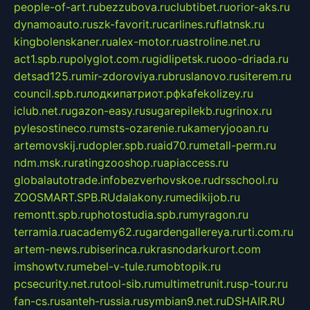
people-of-art.ru
bezzubova.ru
clubtibet.ru
orior-aks.ru
dynamoauto.ru
szk-favorit.ru
carlines.ru
flatnsk.ru
kingbolenskaner.ru
alex-motor.ru
astroline.net.ru
act1.spb.ru
polyglot.com.ru
gidlipetsk.ru
ooo-driada.ru
detsad125.ru
mir-zdoroviya.ru
bruslanovo.ru
siterem.ru
council.spb.ru
лодкипатриот.рф
kafekolizey.ru
iclub.net.ru
gazon-easy.ru
sugarepilekb.ru
grinox.ru
pylesostineco.ru
msts-ozarenie.ru
kameryjooan.ru
artemovskij.ru
dopler.spb.ru
aid70.ru
metall-perm.ru
ndm.msk.ru
ratingzooshop.ru
apiaccess.ru
globalautotrade.info
bezverhovskoe.ru
drsschool.ru
ZOOSMART.SPB.RU
dalakony.ru
medikijob.ru
remontt.spb.ru
photostudia.spb.ru
myragon.ru
terramia.ru
academy62.ru
gardengallereya.ru
rti.com.ru
artem-news.ru
biserinca.ru
krasnodarkurort.com
imshowtv.ru
mebel-v-tule.ru
mobtopik.ru
pcsecurity.net.ru
tool-sib.ru
multimetrunit.ru
sp-tour.ru
fan-cs.ru
santeh-russia.ru
symbian9.net.ru
DSHAIR.RU