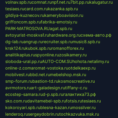
volnav.spb.ru
comnat.ru
npf.net.ru
7bit.pp.ru
kalugatur.ru
tesiaes.ru
card.com.ru
kazanka.spb.ru
gildiya-kuznecov.ru
kameryboavision.ru
griffoncom.spb.ru
fabrika-emotsiy.ru
PARK-MATROSOVA.RU
agat.spb.ru
avtoyurist-moskva1.ru
hardware.org.ru
схема-авто.рф
dg-lab.ru
angrup.ru
recruiter.spb.ru
music8.spb.ru
krsk124.ru
kubok.spb.ru
romanofforex.ru
analitikaplus.ru
spyonline.ru
zosikamery.ru
sloboda-ural.pp.ru
AUTO-COM.SU
hohota.net
alimy.ru
online-z.com
aromat-vostoka.ru
otdelkaexp.ru
mobilvest.ru
bbd.net.ru
mebelshop.msk.ru
smp-forum.ru
bastion-td.ru
kosmoscreative.ru
avrmotors.ru
art-galadesign.ru
tiffany-c.ru
ecostep-samara.ru
d-p.spb.ru
галактика73.рф
sko.com.ru
davitamebel-spb.ru
fotsis.ru
tesiaes.ru
kokoroyari.spb.ru
blesna-kazan.ru
mossilver.ru
lenderoq.ru
sergeydobrin.ru
tochkazvuka.msk.ru