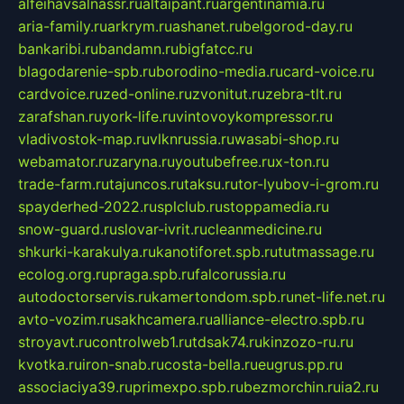
alfeihavsalnassr.ru
altaipant.ru
argentinamia.ru
aria-family.ru
arkrym.ru
ashanet.ru
belgorod-day.ru
bankaribi.ru
bandamn.ru
bigfatcc.ru
blagodarenie-spb.ru
borodino-media.ru
card-voice.ru
cardvoice.ru
zed-online.ru
zvonitut.ru
zebra-tlt.ru
zarafshan.ru
york-life.ru
vintovoykompressor.ru
vladivostok-map.ru
vlknrussia.ru
wasabi-shop.ru
webamator.ru
zaryna.ru
youtubefree.ru
x-ton.ru
trade-farm.ru
tajuncos.ru
taksu.ru
tor-lyubov-i-grom.ru
spayderhed-2022.ru
splclub.ru
stoppamedia.ru
snow-guard.ru
slovar-ivrit.ru
cleanmedicine.ru
shkurki-karakulya.ru
kanotiforet.spb.ru
tutmassage.ru
ecolog.org.ru
praga.spb.ru
falcorussia.ru
autodoctorservis.ru
kamertondom.spb.ru
net-life.net.ru
avto-vozim.ru
sakhcamera.ru
alliance-electro.spb.ru
stroyavt.ru
controlweb1.ru
tdsak74.ru
kinzozo-ru.ru
kvotka.ru
iron-snab.ru
costa-bella.ru
eugrus.pp.ru
associaciya39.ru
primexpo.spb.ru
bezmorchin.ru
ia2.ru