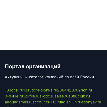
Портал организаций
Актуальный каталог компаний по всей России
133chel.ru
13autor-kolonka.ru
2864420.ru
2rich.ru
3-d-file.ru
3d-file.ru
a-cdc.ru
aalse.ru
a380club.ru
airgungames.ru
accounts-112.ru
adler-jun.ru
adonyev.ru