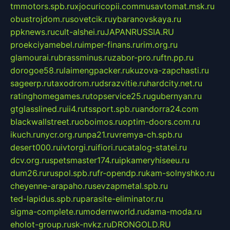
tmmotors.spb.ru
xjocuricopii.com
musavtomat.msk.ru
obustrojdom.ru
sovetcik.ru
ybaranovskaya.ru
ppknews.ru
cult-alshei.ru
JAPANRUSSIA.RU
proekciyamebel.ru
imper-finans.ru
rim.org.ru
glamourai.ru
brassminus.ru
zabor-pro.ru
ftn.pp.ru
dorogoe58.ru
laimengpacker.ru
kuzova-zapchasti.ru
sageerp.ru
taxodrom.ru
dsrazvitie.ru
hardcity.net.ru
ratinghomegames.ru
topservice25.ru
gubernyan.ru
gtglasslined.ru
ii4.ru
tssport.spb.ru
andorra24.com
blackwallstreet.ru
oboimos.ru
optim-doors.com.ru
ikuch.ru
nycr.org.ru
npa21.ru
vremya-ch.spb.ru
desert000.ru
ivtorgi.ru
ifiori.ru
catalog-statei.ru
dcv.org.ru
spetsmaster174.ru
ipkameryhiseeu.ru
dum26.ru
ruspol.spb.ru
fr-opendp.ru
kam-solnyshko.ru
cheyenne-arapaho.ru
sevzapmetal.spb.ru
ted-lapidus.spb.ru
parasite-eliminator.ru
sigma-complete.ru
modernworld.ru
dama-moda.ru
eholot-group.ru
sk-nvkz.ru
DRONGOLD.RU