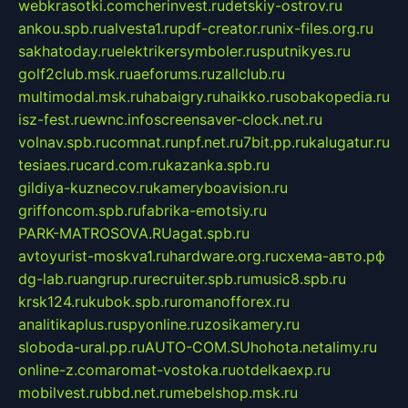
webkrasotki.com
cherinvest.ru
detskiy-ostrov.ru
ankou.spb.ru
alvesta1.ru
pdf-creator.ru
nix-files.org.ru
sakhatoday.ru
elektrikersymboler.ru
sputnikyes.ru
golf2club.msk.ru
aeforums.ru
zallclub.ru
multimodal.msk.ru
habaigry.ru
haikko.ru
sobakopedia.ru
isz-fest.ru
ewnc.info
screensaver-clock.net.ru
volnav.spb.ru
comnat.ru
npf.net.ru
7bit.pp.ru
kalugatur.ru
tesiaes.ru
card.com.ru
kazanka.spb.ru
gildiya-kuznecov.ru
kameryboavision.ru
griffoncom.spb.ru
fabrika-emotsiy.ru
PARK-MATROSOVA.RU
agat.spb.ru
avtoyurist-moskva1.ru
hardware.org.ru
схема-авто.рф
dg-lab.ru
angrup.ru
recruiter.spb.ru
music8.spb.ru
krsk124.ru
kubok.spb.ru
romanofforex.ru
analitikaplus.ru
spyonline.ru
zosikamery.ru
sloboda-ural.pp.ru
AUTO-COM.SU
hohota.net
alimy.ru
online-z.com
aromat-vostoka.ru
otdelkaexp.ru
mobilvest.ru
bbd.net.ru
mebelshop.msk.ru