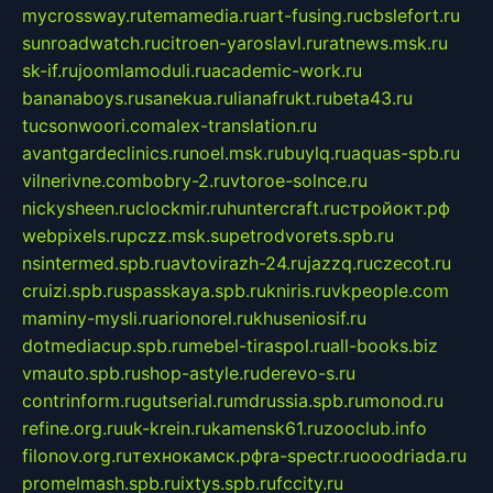
mycrossway.ru
temamedia.ru
art-fusing.ru
cbslefort.ru
sunroadwatch.ru
citroen-yaroslavl.ru
ratnews.msk.ru
sk-if.ru
joomlamoduli.ru
academic-work.ru
bananaboys.ru
sanekua.ru
lianafrukt.ru
beta43.ru
tucsonwoori.com
alex-translation.ru
avantgardeclinics.ru
noel.msk.ru
buylq.ru
aquas-spb.ru
vilnerivne.com
bobry-2.ru
vtoroe-solnce.ru
nickysheen.ru
clockmir.ru
huntercraft.ru
стройокт.рф
webpixels.ru
pczz.msk.su
petrodvorets.spb.ru
nsintermed.spb.ru
avtovirazh-24.ru
jazzq.ru
czecot.ru
cruizi.spb.ru
spasskaya.spb.ru
kniris.ru
vkpeople.com
maminy-mysli.ru
arionorel.ru
khuseniosif.ru
dotmediacup.spb.ru
mebel-tiraspol.ru
all-books.biz
vmauto.spb.ru
shop-astyle.ru
derevo-s.ru
contrinform.ru
gutserial.ru
mdrussia.spb.ru
monod.ru
refine.org.ru
uk-krein.ru
kamensk61.ru
zooclub.info
filonov.org.ru
технокамск.рф
ra-spectr.ru
ooodriada.ru
promelmash.spb.ru
ixtys.spb.ru
fccity.ru