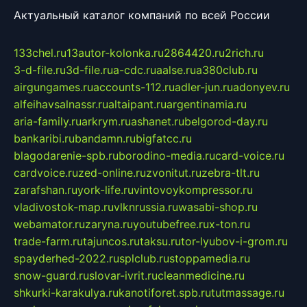
Актуальный каталог компаний по всей России
133chel.ru
13autor-kolonka.ru
2864420.ru
2rich.ru
3-d-file.ru
3d-file.ru
a-cdc.ru
aalse.ru
a380club.ru
airgungames.ru
accounts-112.ru
adler-jun.ru
adonyev.ru
alfeihavsalnassr.ru
altaipant.ru
argentinamia.ru
aria-family.ru
arkrym.ru
ashanet.ru
belgorod-day.ru
bankaribi.ru
bandamn.ru
bigfatcc.ru
blagodarenie-spb.ru
borodino-media.ru
card-voice.ru
cardvoice.ru
zed-online.ru
zvonitut.ru
zebra-tlt.ru
zarafshan.ru
york-life.ru
vintovoykompressor.ru
vladivostok-map.ru
vlknrussia.ru
wasabi-shop.ru
webamator.ru
zaryna.ru
youtubefree.ru
x-ton.ru
trade-farm.ru
tajuncos.ru
taksu.ru
tor-lyubov-i-grom.ru
spayderhed-2022.ru
splclub.ru
stoppamedia.ru
snow-guard.ru
slovar-ivrit.ru
cleanmedicine.ru
shkurki-karakulya.ru
kanotiforet.spb.ru
tutmassage.ru