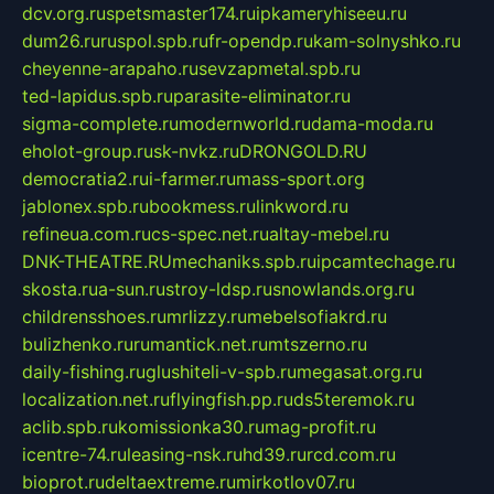
dcv.org.ru
spetsmaster174.ru
ipkameryhiseeu.ru
dum26.ru
ruspol.spb.ru
fr-opendp.ru
kam-solnyshko.ru
cheyenne-arapaho.ru
sevzapmetal.spb.ru
ted-lapidus.spb.ru
parasite-eliminator.ru
sigma-complete.ru
modernworld.ru
dama-moda.ru
eholot-group.ru
sk-nvkz.ru
DRONGOLD.RU
democratia2.ru
i-farmer.ru
mass-sport.org
jablonex.spb.ru
bookmess.ru
linkword.ru
refineua.com.ru
cs-spec.net.ru
altay-mebel.ru
DNK-THEATRE.RU
mechaniks.spb.ru
ipcamtechage.ru
skosta.ru
a-sun.ru
stroy-ldsp.ru
snowlands.org.ru
childrensshoes.ru
mrlizzy.ru
mebelsofiakrd.ru
bulizhenko.ru
rumantick.net.ru
mtszerno.ru
daily-fishing.ru
glushiteli-v-spb.ru
megasat.org.ru
localization.net.ru
flyingfish.pp.ru
ds5teremok.ru
aclib.spb.ru
komissionka30.ru
mag-profit.ru
icentre-74.ru
leasing-nsk.ru
hd39.ru
rcd.com.ru
bioprot.ru
deltaextreme.ru
mirkotlov07.ru