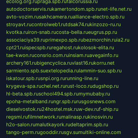
ecolog.org.ru
praga.spb.ru
falcorussia.ru
autodoctorservis.ru
kamertondom.spb.ru
net-life.net.ru
avto-vozim.ru
sakhcamera.ru
alliance-electro.spb.ru
stroyavt.ru
controlweb1.ru
tdsak74.ru
kinzozo-ru.ru
kvotka.ru
iron-snab.ru
costa-bella.ru
eugrus.pp.ru
associaciya39.ru
primexpo.spb.ru
bezmorchin.ru
ia2.ru
cpt21.ru
ispecspb.ru
regahost.ru
kolosok-elita.ru
tae-kwon.ru
consrio.com.ru
insiam.ru
avegainfo.ru
archery161.ru
bigencyclica.ru
vlast16.ru
korru.net
sarmiento.spb.su
extelopedia.ru
lammin-suo.spb.ru
iskatour.spb.ru
snpi.org.ru
running-line.ru
krygeva-spa.ru
chel.net.ru
rust-loco.ru
dugshop.ru
hl-beta.spb.ru
school494.spb.ru
mymubaby.ru
epoha-metalband.ru
ngr.spb.ru
rusgosnews.com
dieselvostok.ru
24hostel.msk.ru
w-dev.ru
f-ship.ru
regsmi.ru
filmnetwork.ru
malinasp.ru
kinosvin.ru
h2o-salon.ru
malutkayork.ru
deltaprim.spb.ru
tango-perm.ru
gooddir.ru
sgv.su
multiki-online.com