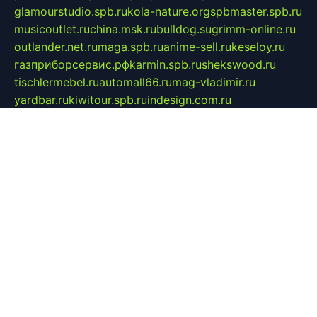
glamourstudio.spb.ru
kola-nature.org
spbmaster.spb.ru
musicoutlet.ru
china.msk.ru
bulldog.su
grimm-online.ru
outlander.net.ru
maga.spb.ru
anime-sell.ru
keseloy.ru
газприборсервис.рф
karmin.spb.ru
shekswood.ru
tischlermebel.ru
automall66.ru
mag-vladimir.ru
yardbar.ru
kiwitour.spb.ru
indesign.com.ru
freestylemebel.ru
bany-samara.ru
rsei.ru
naidisvoyput.ru
mgsn-invest.ru
ipkamerasannce.ru
alicante-house.ru
ibelka74.ru
cozyhouse.info
vlkargalev-studio.ru
700mb.ru
figura-ufa.ru
alina-live.ru
belarusiannews.ru
womenknow.ru
dos-vniimk.ru
sega.net.ru
dv.net.ru
phenomenonsofhistory.com
telesputnik.net.ru
wall.pp.ru
pylesosroidmi.ru
gtc-clan.ru
cligs.ru
bibikazap.ru
popova.org.ru
netwhistler.spb.ru
bellvil.ru
bonzon.ru
iss-vladik.ru
defiparis.net.ru
las-gryzas.ru
amku.ru
electednews.spb.ru
feather.org.ru
spar72.ru
tankiigri.ru
dominus.com.ru
ibtree.ru
sanykool.pp.ru
unixlib.org.ru