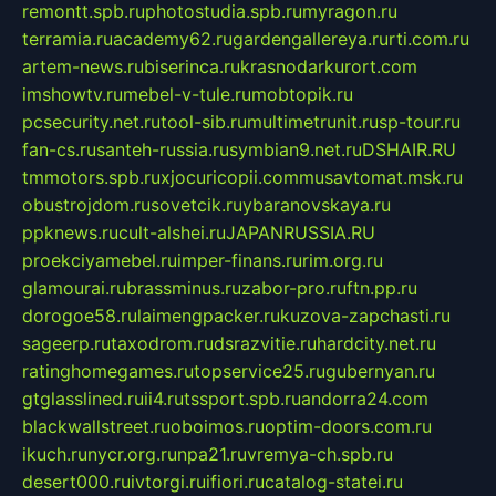
remontt.spb.ru
photostudia.spb.ru
myragon.ru
terramia.ru
academy62.ru
gardengallereya.ru
rti.com.ru
artem-news.ru
biserinca.ru
krasnodarkurort.com
imshowtv.ru
mebel-v-tule.ru
mobtopik.ru
pcsecurity.net.ru
tool-sib.ru
multimetrunit.ru
sp-tour.ru
fan-cs.ru
santeh-russia.ru
symbian9.net.ru
DSHAIR.RU
tmmotors.spb.ru
xjocuricopii.com
musavtomat.msk.ru
obustrojdom.ru
sovetcik.ru
ybaranovskaya.ru
ppknews.ru
cult-alshei.ru
JAPANRUSSIA.RU
proekciyamebel.ru
imper-finans.ru
rim.org.ru
glamourai.ru
brassminus.ru
zabor-pro.ru
ftn.pp.ru
dorogoe58.ru
laimengpacker.ru
kuzova-zapchasti.ru
sageerp.ru
taxodrom.ru
dsrazvitie.ru
hardcity.net.ru
ratinghomegames.ru
topservice25.ru
gubernyan.ru
gtglasslined.ru
ii4.ru
tssport.spb.ru
andorra24.com
blackwallstreet.ru
oboimos.ru
optim-doors.com.ru
ikuch.ru
nycr.org.ru
npa21.ru
vremya-ch.spb.ru
desert000.ru
ivtorgi.ru
ifiori.ru
catalog-statei.ru