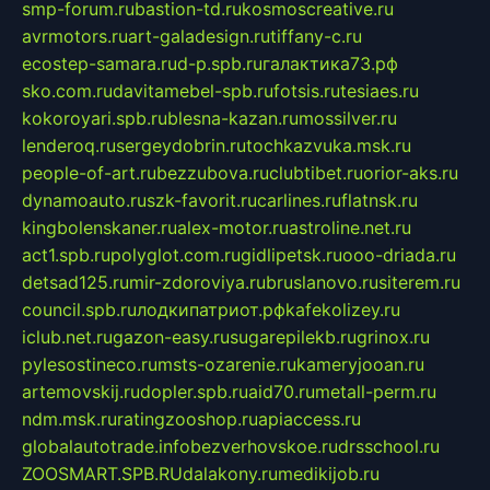
smp-forum.ru
bastion-td.ru
kosmoscreative.ru
avrmotors.ru
art-galadesign.ru
tiffany-c.ru
ecostep-samara.ru
d-p.spb.ru
галактика73.рф
sko.com.ru
davitamebel-spb.ru
fotsis.ru
tesiaes.ru
kokoroyari.spb.ru
blesna-kazan.ru
mossilver.ru
lenderoq.ru
sergeydobrin.ru
tochkazvuka.msk.ru
people-of-art.ru
bezzubova.ru
clubtibet.ru
orior-aks.ru
dynamoauto.ru
szk-favorit.ru
carlines.ru
flatnsk.ru
kingbolenskaner.ru
alex-motor.ru
astroline.net.ru
act1.spb.ru
polyglot.com.ru
gidlipetsk.ru
ooo-driada.ru
detsad125.ru
mir-zdoroviya.ru
bruslanovo.ru
siterem.ru
council.spb.ru
лодкипатриот.рф
kafekolizey.ru
iclub.net.ru
gazon-easy.ru
sugarepilekb.ru
grinox.ru
pylesostineco.ru
msts-ozarenie.ru
kameryjooan.ru
artemovskij.ru
dopler.spb.ru
aid70.ru
metall-perm.ru
ndm.msk.ru
ratingzooshop.ru
apiaccess.ru
globalautotrade.info
bezverhovskoe.ru
drsschool.ru
ZOOSMART.SPB.RU
dalakony.ru
medikijob.ru