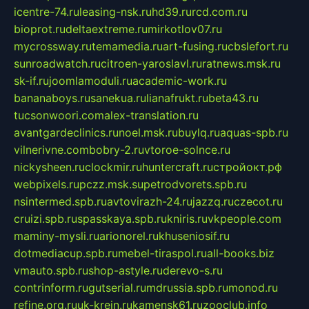
icentre-74.ru
leasing-nsk.ru
hd39.ru
rcd.com.ru
bioprot.ru
deltaextreme.ru
mirkotlov07.ru
mycrossway.ru
temamedia.ru
art-fusing.ru
cbslefort.ru
sunroadwatch.ru
citroen-yaroslavl.ru
ratnews.msk.ru
sk-if.ru
joomlamoduli.ru
academic-work.ru
bananaboys.ru
sanekua.ru
lianafrukt.ru
beta43.ru
tucsonwoori.com
alex-translation.ru
avantgardeclinics.ru
noel.msk.ru
buylq.ru
aquas-spb.ru
vilnerivne.com
bobry-2.ru
vtoroe-solnce.ru
nickysheen.ru
clockmir.ru
huntercraft.ru
стройокт.рф
webpixels.ru
pczz.msk.su
petrodvorets.spb.ru
nsintermed.spb.ru
avtovirazh-24.ru
jazzq.ru
czecot.ru
cruizi.spb.ru
spasskaya.spb.ru
kniris.ru
vkpeople.com
maminy-mysli.ru
arionorel.ru
khuseniosif.ru
dotmediacup.spb.ru
mebel-tiraspol.ru
all-books.biz
vmauto.spb.ru
shop-astyle.ru
derevo-s.ru
contrinform.ru
gutserial.ru
mdrussia.spb.ru
monod.ru
refine.org.ru
uk-krein.ru
kamensk61.ru
zooclub.info