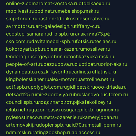
online-z.com
aromat-vostoka.ru
otdelkaexp.ru
mobilvest.ru
bbd.net.ru
mebelshop.msk.ru
smp-forum.ru
bastion-td.ru
kosmoscreative.ru
avrmotors.ru
art-galadesign.ru
tiffany-c.ru
ecostep-samara.ru
d-p.spb.ru
галактика73.рф
sko.com.ru
davitamebel-spb.ru
fotsis.ru
tesiaes.ru
kokoroyari.spb.ru
blesna-kazan.ru
mossilver.ru
lenderoq.ru
sergeydobrin.ru
tochkazvuka.msk.ru
people-of-art.ru
bezzubova.ru
clubtibet.ru
orior-aks.ru
dynamoauto.ru
szk-favorit.ru
carlines.ru
flatnsk.ru
kingbolenskaner.ru
alex-motor.ru
astroline.net.ru
act1.spb.ru
polyglot.com.ru
gidlipetsk.ru
ooo-driada.ru
detsad125.ru
mir-zdoroviya.ru
bruslanovo.ru
siterem.ru
council.spb.ru
лодкипатриот.рф
kafekolizey.ru
iclub.net.ru
gazon-easy.ru
sugarepilekb.ru
grinox.ru
pylesostineco.ru
msts-ozarenie.ru
kameryjooan.ru
artemovskij.ru
dopler.spb.ru
aid70.ru
metall-perm.ru
ndm.msk.ru
ratingzooshop.ru
apiaccess.ru