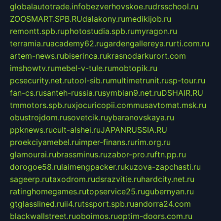
globalautotrade.info
bezverhovskoe.ru
drsschool.ru
ZOOSMART.SPB.RU
dalakony.ru
medikijob.ru
remontt.spb.ru
photostudia.spb.ru
myragon.ru
terramia.ru
academy62.ru
gardengallereya.ru
rti.com.ru
artem-news.ru
biserinca.ru
krasnodarkurort.com
imshowtv.ru
mebel-v-tule.ru
mobtopik.ru
pcsecurity.net.ru
tool-sib.ru
multimetrunit.ru
sp-tour.ru
fan-cs.ru
santeh-russia.ru
symbian9.net.ru
DSHAIR.RU
tmmotors.spb.ru
xjocuricopii.com
musavtomat.msk.ru
obustrojdom.ru
sovetcik.ru
ybaranovskaya.ru
ppknews.ru
cult-alshei.ru
JAPANRUSSIA.RU
proekciyamebel.ru
imper-finans.ru
rim.org.ru
glamourai.ru
brassminus.ru
zabor-pro.ru
ftn.pp.ru
dorogoe58.ru
laimengpacker.ru
kuzova-zapchasti.ru
sageerp.ru
taxodrom.ru
dsrazvitie.ru
hardcity.net.ru
ratinghomegames.ru
topservice25.ru
gubernyan.ru
gtglasslined.ru
ii4.ru
tssport.spb.ru
andorra24.com
blackwallstreet.ru
oboimos.ru
optim-doors.com.ru