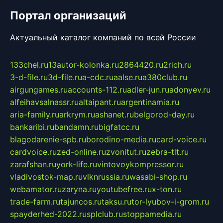
Портал организаций
Актуальный каталог компаний по всей России
133chel.ru
13autor-kolonka.ru
2864420.ru
2rich.ru
3-d-file.ru
3d-file.ru
a-cdc.ru
aalse.ru
a380club.ru
airgungames.ru
accounts-112.ru
adler-jun.ru
adonyev.ru
alfeihavsalnassr.ru
altaipant.ru
argentinamia.ru
aria-family.ru
arkrym.ru
ashanet.ru
belgorod-day.ru
bankaribi.ru
bandamn.ru
bigfatcc.ru
blagodarenie-spb.ru
borodino-media.ru
card-voice.ru
cardvoice.ru
zed-online.ru
zvonitut.ru
zebra-tlt.ru
zarafshan.ru
york-life.ru
vintovoykompressor.ru
vladivostok-map.ru
vlknrussia.ru
wasabi-shop.ru
webamator.ru
zaryna.ru
youtubefree.ru
x-ton.ru
trade-farm.ru
tajuncos.ru
taksu.ru
tor-lyubov-i-grom.ru
spayderhed-2022.ru
splclub.ru
stoppamedia.ru