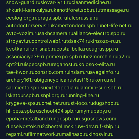
snow-guard.ru
slovar-ivrit.ru
cleanmedicine.ru
shkurki-karakulya.ru
kanotiforet.spb.ru
tutmassage.ru
ecolog.org.ru
praga.spb.ru
falcorussia.ru
autodoctorservis.ru
kamertondom.spb.ru
net-life.net.ru
avto-vozim.ru
sakhcamera.ru
alliance-electro.spb.ru
stroyavt.ru
controlweb1.ru
tdsak74.ru
kinzozo-ru.ru
kvotka.ru
iron-snab.ru
costa-bella.ru
eugrus.pp.ru
associaciya39.ru
primexpo.spb.ru
bezmorchin.ru
ia2.ru
cpt21.ru
ispecspb.ru
regahost.ru
kolosok-elita.ru
tae-kwon.ru
consrio.com.ru
insiam.ru
avegainfo.ru
archery161.ru
bigencyclica.ru
vlast16.ru
korru.net
sarmiento.spb.su
extelopedia.ru
lammin-suo.spb.ru
iskatour.spb.ru
snpi.org.ru
running-line.ru
krygeva-spa.ru
chel.net.ru
rust-loco.ru
dugshop.ru
hl-beta.spb.ru
school494.spb.ru
mymubaby.ru
epoha-metalband.ru
ngr.spb.ru
rusgosnews.com
dieselvostok.ru
24hostel.msk.ru
w-dev.ru
f-ship.ru
regsmi.ru
filmnetwork.ru
malinasp.ru
kinosvin.ru