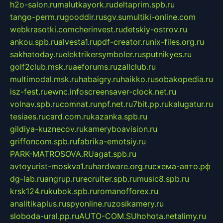
h2o-salon.ru
malutkayork.ru
deltaprim.spb.ru
tango-perm.ru
gooddir.ru
sgv.su
multiki-online.com
webkrasotki.com
cherinvest.ru
detskiy-ostrov.ru
ankou.spb.ru
alvesta1.ru
pdf-creator.ru
nix-files.org.ru
sakhatoday.ru
elektrikersymboler.ru
sputnikyes.ru
golf2club.msk.ru
aeforums.ru
zallclub.ru
multimodal.msk.ru
habaigry.ru
haikko.ru
sobakopedia.ru
isz-fest.ru
ewnc.info
screensaver-clock.net.ru
volnav.spb.ru
comnat.ru
npf.net.ru
7bit.pp.ru
kalugatur.ru
tesiaes.ru
card.com.ru
kazanka.spb.ru
gildiya-kuznecov.ru
kameryboavision.ru
griffoncom.spb.ru
fabrika-emotsiy.ru
PARK-MATROSOVA.RU
agat.spb.ru
avtoyurist-moskva1.ru
hardware.org.ru
схема-авто.рф
dg-lab.ru
angrup.ru
recruiter.spb.ru
music8.spb.ru
krsk124.ru
kubok.spb.ru
romanofforex.ru
analitikaplus.ru
spyonline.ru
zosikamery.ru
sloboda-ural.pp.ru
AUTO-COM.SU
hohota.net
alimy.ru