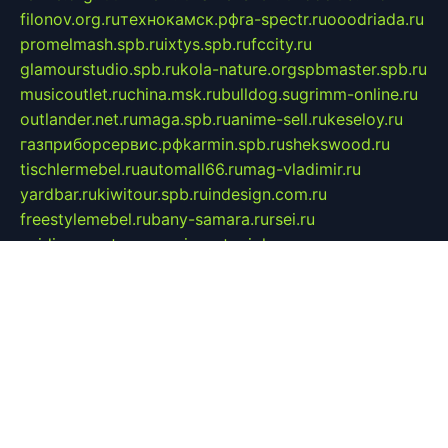
filonov.org.ru
технокамск.рф
ra-spectr.ru
ooodriada.ru
promelmash.spb.ru
ixtys.spb.ru
fccity.ru
glamourstudio.spb.ru
kola-nature.org
spbmaster.spb.ru
musicoutlet.ru
china.msk.ru
bulldog.su
grimm-online.ru
outlander.net.ru
maga.spb.ru
anime-sell.ru
keseloy.ru
газприборсервис.рф
karmin.spb.ru
shekswood.ru
tischlermebel.ru
automall66.ru
mag-vladimir.ru
yardbar.ru
kiwitour.spb.ru
indesign.com.ru
freestylemebel.ru
bany-samara.ru
rsei.ru
naidisvoyput.ru
mgsn-invest.ru
ipkamerasannce.ru
alicante-house.ru
ibelka74.ru
cozyhouse.info
vlkargalev-studio.ru
700mb.ru
figura-ufa.ru
alina-live.ru
belarusiannews.ru
womenknow.ru
dos-vniimk.ru
sega.net.ru
dv.net.ru
phenomenonsofhistory.com
telesputnik.net.ru
wall.pp.ru
pylesosroidmi.ru
gtc-clan.ru
cligs.ru
bibikazap.ru
popova.org.ru
netwhistler.spb.ru
bellvil.ru
bonzon.ru
iss-vladik.ru
defiparis.net.ru
las-gryzas.ru
amku.ru