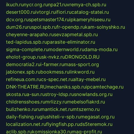
ikuch.ru
nycr.org.ru
npa21.ru
vremya-ch.spb.ru
desert000.ru
ivtorgi.ru
ifiori.ru
catalog-statei.ru
dcv.org.ru
spetsmaster174.ru
ipkameryhiseeu.ru
dum26.ru
ruspol.spb.ru
fr-opendp.ru
kam-solnyshko.ru
cheyenne-arapaho.ru
sevzapmetal.spb.ru
ted-lapidus.spb.ru
parasite-eliminator.ru
sigma-complete.ru
modernworld.ru
dama-moda.ru
eholot-group.ru
sk-nvkz.ru
DRONGOLD.RU
democratia2.ru
i-farmer.ru
mass-sport.org
jablonex.spb.ru
bookmess.ru
linkword.ru
refineua.com.ru
cs-spec.net.ru
altay-mebel.ru
DNK-THEATRE.RU
mechaniks.spb.ru
ipcamtechage.ru
skosta.ru
a-sun.ru
stroy-ldsp.ru
snowlands.org.ru
childrensshoes.ru
mrlizzy.ru
mebelsofiakrd.ru
bulizhenko.ru
rumantick.net.ru
mtszerno.ru
daily-fishing.ru
glushiteli-v-spb.ru
megasat.org.ru
localization.net.ru
flyingfish.pp.ru
ds5teremok.ru
aclib.spb.ru
komissionka30.ru
mag-profit.ru