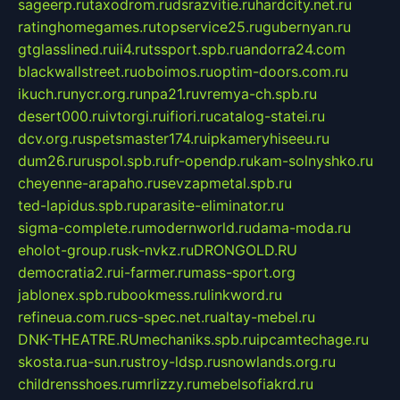
sageerp.ru
taxodrom.ru
dsrazvitie.ru
hardcity.net.ru
ratinghomegames.ru
topservice25.ru
gubernyan.ru
gtglasslined.ru
ii4.ru
tssport.spb.ru
andorra24.com
blackwallstreet.ru
oboimos.ru
optim-doors.com.ru
ikuch.ru
nycr.org.ru
npa21.ru
vremya-ch.spb.ru
desert000.ru
ivtorgi.ru
ifiori.ru
catalog-statei.ru
dcv.org.ru
spetsmaster174.ru
ipkameryhiseeu.ru
dum26.ru
ruspol.spb.ru
fr-opendp.ru
kam-solnyshko.ru
cheyenne-arapaho.ru
sevzapmetal.spb.ru
ted-lapidus.spb.ru
parasite-eliminator.ru
sigma-complete.ru
modernworld.ru
dama-moda.ru
eholot-group.ru
sk-nvkz.ru
DRONGOLD.RU
democratia2.ru
i-farmer.ru
mass-sport.org
jablonex.spb.ru
bookmess.ru
linkword.ru
refineua.com.ru
cs-spec.net.ru
altay-mebel.ru
DNK-THEATRE.RU
mechaniks.spb.ru
ipcamtechage.ru
skosta.ru
a-sun.ru
stroy-ldsp.ru
snowlands.org.ru
childrensshoes.ru
mrlizzy.ru
mebelsofiakrd.ru