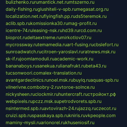
bulizhenko.ru
rumantick.net.ru
mtszerno.ru
daily-fishing.ru
glushiteli-v-spb.ru
megasat.org.ru
localization.net.ru
flyingfish.pp.ru
ds5teremok.ru
aclib.spb.ru
komissionka30.ru
mag-profit.ru
icentre-74.ru
leasing-nsk.ru
hd39.ru
rcd.com.ru
bioprot.ru
deltaextreme.ru
mirkotlov07.ru
mycrossway.ru
temamedia.ru
art-fusing.ru
cbslefort.ru
sunroadwatch.ru
citroen-yaroslavl.ru
ratnews.msk.ru
sk-if.ru
joomlamoduli.ru
academic-work.ru
bananaboys.ru
sanekua.ru
lianafrukt.ru
beta43.ru
tucsonwoori.com
alex-translation.ru
avantgardeclinics.ru
noel.msk.ru
buylq.ru
aquas-spb.ru
vilnerivne.com
bobry-2.ru
vtoroe-solnce.ru
nickysheen.ru
clockmir.ru
huntercraft.ru
стройокт.рф
webpixels.ru
pczz.msk.su
petrodvorets.spb.ru
nsintermed.spb.ru
avtovirazh-24.ru
jazzq.ru
czecot.ru
cruizi.spb.ru
spasskaya.spb.ru
kniris.ru
vkpeople.com
maminy-mysli.ru
arionorel.ru
khuseniosif.ru