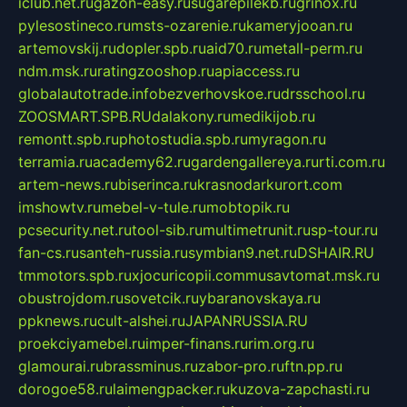
iclub.net.ru
gazon-easy.ru
sugarepilekb.ru
grinox.ru
pylesostineco.ru
msts-ozarenie.ru
kameryjooan.ru
artemovskij.ru
dopler.spb.ru
aid70.ru
metall-perm.ru
ndm.msk.ru
ratingzooshop.ru
apiaccess.ru
globalautotrade.info
bezverhovskoe.ru
drsschool.ru
ZOOSMART.SPB.RU
dalakony.ru
medikijob.ru
remontt.spb.ru
photostudia.spb.ru
myragon.ru
terramia.ru
academy62.ru
gardengallereya.ru
rti.com.ru
artem-news.ru
biserinca.ru
krasnodarkurort.com
imshowtv.ru
mebel-v-tule.ru
mobtopik.ru
pcsecurity.net.ru
tool-sib.ru
multimetrunit.ru
sp-tour.ru
fan-cs.ru
santeh-russia.ru
symbian9.net.ru
DSHAIR.RU
tmmotors.spb.ru
xjocuricopii.com
musavtomat.msk.ru
obustrojdom.ru
sovetcik.ru
ybaranovskaya.ru
ppknews.ru
cult-alshei.ru
JAPANRUSSIA.RU
proekciyamebel.ru
imper-finans.ru
rim.org.ru
glamourai.ru
brassminus.ru
zabor-pro.ru
ftn.pp.ru
dorogoe58.ru
laimengpacker.ru
kuzova-zapchasti.ru