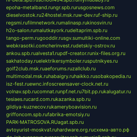
epoha-metalband.ru
ngr.spb.ru
rusgosnews.com
dieselvostok.ru
24hostel.msk.ru
w-dev.ru
f-ship.ru
regsmi.ru
filmnetwork.ru
malinasp.ru
kinosvin.ru
h2o-salon.ru
malutkayork.ru
deltaprim.spb.ru
tango-perm.ru
gooddir.ru
sgv.su
multiki-online.com
webkrasotki.com
cherinvest.ru
detskiy-ostrov.ru
ankou.spb.ru
alvesta1.ru
pdf-creator.ru
nix-files.org.ru
sakhatoday.ru
elektrikersymboler.ru
sputnikyes.ru
golf2club.msk.ru
aeforums.ru
zallclub.ru
multimodal.msk.ru
habaigry.ru
haikko.ru
sobakopedia.ru
isz-fest.ru
ewnc.info
screensaver-clock.net.ru
volnav.spb.ru
comnat.ru
npf.net.ru
7bit.pp.ru
kalugatur.ru
tesiaes.ru
card.com.ru
kazanka.spb.ru
gildiya-kuznecov.ru
kameryboavision.ru
griffoncom.spb.ru
fabrika-emotsiy.ru
PARK-MATROSOVA.RU
agat.spb.ru
avtoyurist-moskva1.ru
hardware.org.ru
схема-авто.рф