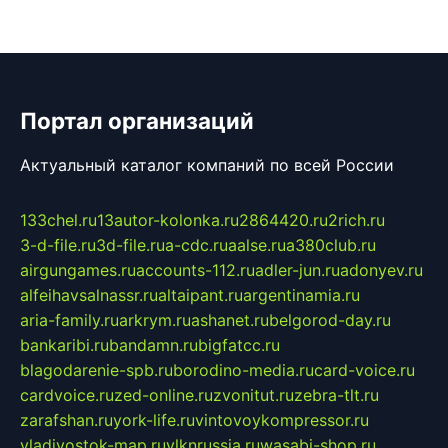
Портал организаций
Актуальный каталог компаний по всей России
133chel.ru
13autor-kolonka.ru
2864420.ru
2rich.ru
3-d-file.ru
3d-file.ru
a-cdc.ru
aalse.ru
a380club.ru
airgungames.ru
accounts-112.ru
adler-jun.ru
adonyev.ru
alfeihavsalnassr.ru
altaipant.ru
argentinamia.ru
aria-family.ru
arkrym.ru
ashanet.ru
belgorod-day.ru
bankaribi.ru
bandamn.ru
bigfatcc.ru
blagodarenie-spb.ru
borodino-media.ru
card-voice.ru
cardvoice.ru
zed-online.ru
zvonitut.ru
zebra-tlt.ru
zarafshan.ru
york-life.ru
vintovoykompressor.ru
vladivostok-map.ru
vlknrussia.ru
wasabi-shop.ru