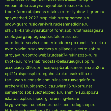
webamator.ru
zaryna.ru
youtubefree.ru
x-ton.ru
trade-farm.ru
tajuncos.ru
taksu.ru
tor-lyubov-i-grom.ru
spayderhed-2022.ru
splclub.ru
stoppamedia.ru
snow-guard.ru
slovar-ivrit.ru
cleanmedicine.ru
shkurki-karakulya.ru
kanotiforet.spb.ru
tutmassage.ru
ecolog.org.ru
praga.spb.ru
falcorussia.ru
autodoctorservis.ru
kamertondom.spb.ru
net-life.net.ru
avto-vozim.ru
sakhcamera.ru
alliance-electro.spb.ru
stroyavt.ru
controlweb1.ru
tdsak74.ru
kinzozo-ru.ru
kvotka.ru
iron-snab.ru
costa-bella.ru
eugrus.pp.ru
associaciya39.ru
primexpo.spb.ru
bezmorchin.ru
ia2.ru
cpt21.ru
ispecspb.ru
regahost.ru
kolosok-elita.ru
tae-kwon.ru
consrio.com.ru
insiam.ru
avegainfo.ru
archery161.ru
bigencyclica.ru
vlast16.ru
korru.net
sarmiento.spb.su
extelopedia.ru
lammin-suo.spb.ru
iskatour.spb.ru
snpi.org.ru
running-line.ru
krygeva-spa.ru
chel.net.ru
rust-loco.ru
dugshop.ru
hl-beta.spb.ru
school494.spb.ru
mymubaby.ru