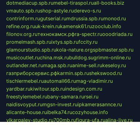
dotmediacup.spb.ru
mebel-tiraspol.ru
all-books.biz
vmauto.spb.ru
shop-astyle.ru
derevo-s.ru
contrinform.ru
gutserial.ru
mdrussia.spb.ru
monod.ru
refine.org.ru
uk-krein.ru
kamensk61.ru
zooclub.info
filonov.org.ru
технокамск.рф
ra-spectr.ru
ooodriada.ru
promelmash.spb.ru
ixtys.spb.ru
fccity.ru
glamourstudio.spb.ru
kola-nature.org
spbmaster.spb.ru
musicoutlet.ru
china.msk.ru
bulldog.su
grimm-online.ru
outlander.net.ru
maga.spb.ru
anime-sell.ru
keseloy.ru
газприборсервис.рф
karmin.spb.ru
shekswood.ru
tischlermebel.ru
automall66.ru
mag-vladimir.ru
yardbar.ru
kiwitour.spb.ru
indesign.com.ru
freestylemebel.ru
bany-samara.ru
rsei.ru
naidisvoyput.ru
mgsn-invest.ru
ipkamerasannce.ru
alicante-house.ru
ibelka74.ru
cozyhouse.info
vlkargalev-studio.ru
700mb.ru
figura-ufa.ru
alina-live.ru
belarusiannews.ru
womenknow.ru
dos-vniimk.ru
sega.net.ru
dv.net.ru
phenomenonsofhistory.com