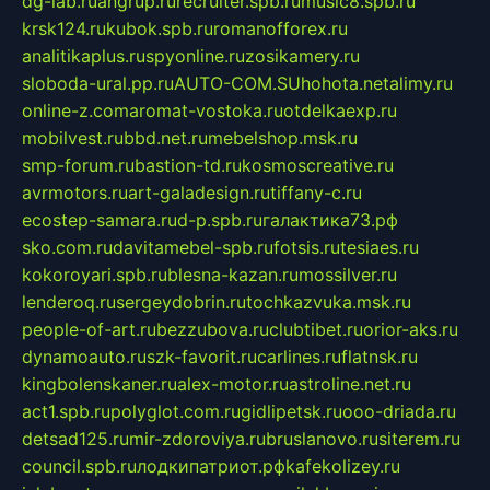
dg-lab.ru
angrup.ru
recruiter.spb.ru
music8.spb.ru
krsk124.ru
kubok.spb.ru
romanofforex.ru
analitikaplus.ru
spyonline.ru
zosikamery.ru
sloboda-ural.pp.ru
AUTO-COM.SU
hohota.net
alimy.ru
online-z.com
aromat-vostoka.ru
otdelkaexp.ru
mobilvest.ru
bbd.net.ru
mebelshop.msk.ru
smp-forum.ru
bastion-td.ru
kosmoscreative.ru
avrmotors.ru
art-galadesign.ru
tiffany-c.ru
ecostep-samara.ru
d-p.spb.ru
галактика73.рф
sko.com.ru
davitamebel-spb.ru
fotsis.ru
tesiaes.ru
kokoroyari.spb.ru
blesna-kazan.ru
mossilver.ru
lenderoq.ru
sergeydobrin.ru
tochkazvuka.msk.ru
people-of-art.ru
bezzubova.ru
clubtibet.ru
orior-aks.ru
dynamoauto.ru
szk-favorit.ru
carlines.ru
flatnsk.ru
kingbolenskaner.ru
alex-motor.ru
astroline.net.ru
act1.spb.ru
polyglot.com.ru
gidlipetsk.ru
ooo-driada.ru
detsad125.ru
mir-zdoroviya.ru
bruslanovo.ru
siterem.ru
council.spb.ru
лодкипатриот.рф
kafekolizey.ru