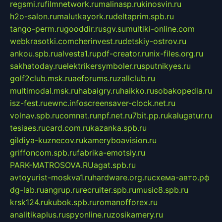
regsmi.ru
filmnetwork.ru
malinasp.ru
kinosvin.ru
h2o-salon.ru
malutkayork.ru
deltaprim.spb.ru
tango-perm.ru
gooddir.ru
sgv.su
multiki-online.com
webkrasotki.com
cherinvest.ru
detskiy-ostrov.ru
ankou.spb.ru
alvesta1.ru
pdf-creator.ru
nix-files.org.ru
sakhatoday.ru
elektrikersymboler.ru
sputnikyes.ru
golf2club.msk.ru
aeforums.ru
zallclub.ru
multimodal.msk.ru
habaigry.ru
haikko.ru
sobakopedia.ru
isz-fest.ru
ewnc.info
screensaver-clock.net.ru
volnav.spb.ru
comnat.ru
npf.net.ru
7bit.pp.ru
kalugatur.ru
tesiaes.ru
card.com.ru
kazanka.spb.ru
gildiya-kuznecov.ru
kameryboavision.ru
griffoncom.spb.ru
fabrika-emotsiy.ru
PARK-MATROSOVA.RU
agat.spb.ru
avtoyurist-moskva1.ru
hardware.org.ru
схема-авто.рф
dg-lab.ru
angrup.ru
recruiter.spb.ru
music8.spb.ru
krsk124.ru
kubok.spb.ru
romanofforex.ru
analitikaplus.ru
spyonline.ru
zosikamery.ru