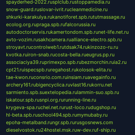
spayderhed-2022.ru
splclub.ru
stoppamedia.ru
snow-guard.ru
slovar-ivrit.ru
cleanmedicine.ru
shkurki-karakulya.ru
kanotiforet.spb.ru
tutmassage.ru
ecolog.org.ru
praga.spb.ru
falcorussia.ru
autodoctorservis.ru
kamertondom.spb.ru
net-life.net.ru
avto-vozim.ru
sakhcamera.ru
alliance-electro.spb.ru
stroyavt.ru
controlweb1.ru
tdsak74.ru
kinzozo-ru.ru
kvotka.ru
iron-snab.ru
costa-bella.ru
eugrus.pp.ru
associaciya39.ru
primexpo.spb.ru
bezmorchin.ru
ia2.ru
cpt21.ru
ispecspb.ru
regahost.ru
kolosok-elita.ru
tae-kwon.ru
consrio.com.ru
insiam.ru
avegainfo.ru
archery161.ru
bigencyclica.ru
vlast16.ru
korru.net
sarmiento.spb.su
extelopedia.ru
lammin-suo.spb.ru
iskatour.spb.ru
snpi.org.ru
running-line.ru
krygeva-spa.ru
chel.net.ru
rust-loco.ru
dugshop.ru
hl-beta.spb.ru
school494.spb.ru
mymubaby.ru
epoha-metalband.ru
ngr.spb.ru
rusgosnews.com
dieselvostok.ru
24hostel.msk.ru
w-dev.ru
f-ship.ru