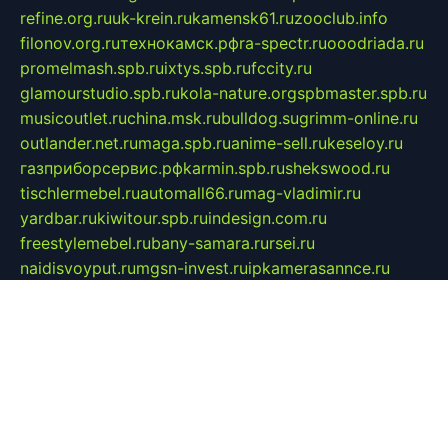
refine.org.ru
uk-krein.ru
kamensk61.ru
zooclub.info
filonov.org.ru
технокамск.рф
ra-spectr.ru
ooodriada.ru
promelmash.spb.ru
ixtys.spb.ru
fccity.ru
glamourstudio.spb.ru
kola-nature.org
spbmaster.spb.ru
musicoutlet.ru
china.msk.ru
bulldog.su
grimm-online.ru
outlander.net.ru
maga.spb.ru
anime-sell.ru
keseloy.ru
газприборсервис.рф
karmin.spb.ru
shekswood.ru
tischlermebel.ru
automall66.ru
mag-vladimir.ru
yardbar.ru
kiwitour.spb.ru
indesign.com.ru
freestylemebel.ru
bany-samara.ru
rsei.ru
naidisvoyput.ru
mgsn-invest.ru
ipkamerasannce.ru
alicante-house.ru
ibelka74.ru
cozyhouse.info
vlkargalev-studio.ru
700mb.ru
figura-ufa.ru
alina-live.ru
belarusiannews.ru
womenknow.ru
dos-vniimk.ru
sega.net.ru
dv.net.ru
phenomenonsofhistory.com
telesputnik.net.ru
wall.pp.ru
pylesosroidmi.ru
gtc-clan.ru
cligs.ru
bibikazap.ru
popova.org.ru
netwhistler.spb.ru
bellvil.ru
bonzon.ru
iss-vladik.ru