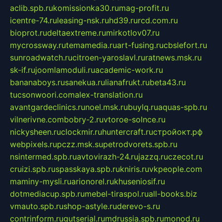
aclib.spb.ru
komissionka30.ru
mag-profit.ru
icentre-74.ru
leasing-nsk.ru
hd39.ru
rcd.com.ru
bioprot.ru
deltaextreme.ru
mirkotlov07.ru
mycrossway.ru
temamedia.ru
art-fusing.ru
cbslefort.ru
sunroadwatch.ru
citroen-yaroslavl.ru
ratnews.msk.ru
sk-if.ru
joomlamoduli.ru
academic-work.ru
bananaboys.ru
sanekua.ru
lianafrukt.ru
beta43.ru
tucsonwoori.com
alex-translation.ru
avantgardeclinics.ru
noel.msk.ru
buylq.ru
aquas-spb.ru
vilnerivne.com
bobry-2.ru
vtoroe-solnce.ru
nickysheen.ru
clockmir.ru
huntercraft.ru
стройокт.рф
webpixels.ru
pczz.msk.su
petrodvorets.spb.ru
nsintermed.spb.ru
avtovirazh-24.ru
jazzq.ru
czecot.ru
cruizi.spb.ru
spasskaya.spb.ru
kniris.ru
vkpeople.com
maminy-mysli.ru
arionorel.ru
khuseniosif.ru
dotmediacup.spb.ru
mebel-tiraspol.ru
all-books.biz
vmauto.spb.ru
shop-astyle.ru
derevo-s.ru
contrinform.ru
gutserial.ru
mdrussia.spb.ru
monod.ru