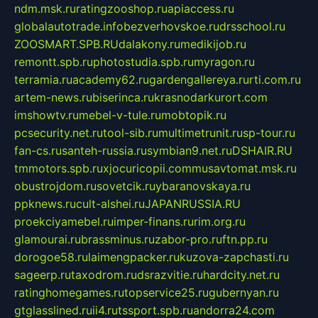
ndm.msk.ru
ratingzooshop.ru
apiaccess.ru
globalautotrade.info
bezverhovskoe.ru
drsschool.ru
ZOOSMART.SPB.RU
dalakony.ru
medikijob.ru
remontt.spb.ru
photostudia.spb.ru
myragon.ru
terramia.ru
academy62.ru
gardengallereya.ru
rti.com.ru
artem-news.ru
biserinca.ru
krasnodarkurort.com
imshowtv.ru
mebel-v-tule.ru
mobtopik.ru
pcsecurity.net.ru
tool-sib.ru
multimetrunit.ru
sp-tour.ru
fan-cs.ru
santeh-russia.ru
symbian9.net.ru
DSHAIR.RU
tmmotors.spb.ru
xjocuricopii.com
musavtomat.msk.ru
obustrojdom.ru
sovetcik.ru
ybaranovskaya.ru
ppknews.ru
cult-alshei.ru
JAPANRUSSIA.RU
proekciyamebel.ru
imper-finans.ru
rim.org.ru
glamourai.ru
brassminus.ru
zabor-pro.ru
ftn.pp.ru
dorogoe58.ru
laimengpacker.ru
kuzova-zapchasti.ru
sageerp.ru
taxodrom.ru
dsrazvitie.ru
hardcity.net.ru
ratinghomegames.ru
topservice25.ru
gubernyan.ru
gtglasslined.ru
ii4.ru
tssport.spb.ru
andorra24.com