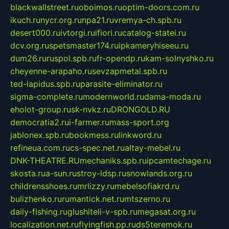
blackwallstreet.ru
oboimos.ru
optim-doors.com.ru
ikuch.ru
nycr.org.ru
npa21.ru
vremya-ch.spb.ru
desert000.ru
ivtorgi.ru
ifiori.ru
catalog-statei.ru
dcv.org.ru
spetsmaster174.ru
ipkameryhiseeu.ru
dum26.ru
ruspol.spb.ru
fr-opendp.ru
kam-solnyshko.ru
cheyenne-arapaho.ru
sevzapmetal.spb.ru
ted-lapidus.spb.ru
parasite-eliminator.ru
sigma-complete.ru
modernworld.ru
dama-moda.ru
eholot-group.ru
sk-nvkz.ru
DRONGOLD.RU
democratia2.ru
i-farmer.ru
mass-sport.org
jablonex.spb.ru
bookmess.ru
linkword.ru
refineua.com.ru
cs-spec.net.ru
altay-mebel.ru
DNK-THEATRE.RU
mechaniks.spb.ru
ipcamtechage.ru
skosta.ru
a-sun.ru
stroy-ldsp.ru
snowlands.org.ru
childrensshoes.ru
mrlizzy.ru
mebelsofiakrd.ru
bulizhenko.ru
rumantick.net.ru
mtszerno.ru
daily-fishing.ru
glushiteli-v-spb.ru
megasat.org.ru
localization.net.ru
flyingfish.pp.ru
ds5teremok.ru