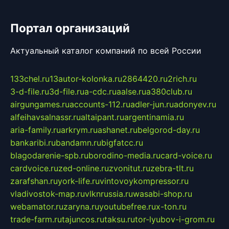
Портал организаций
Актуальный каталог компаний по всей России
133chel.ru
13autor-kolonka.ru
2864420.ru
2rich.ru
3-d-file.ru
3d-file.ru
a-cdc.ru
aalse.ru
a380club.ru
airgungames.ru
accounts-112.ru
adler-jun.ru
adonyev.ru
alfeihavsalnassr.ru
altaipant.ru
argentinamia.ru
aria-family.ru
arkrym.ru
ashanet.ru
belgorod-day.ru
bankaribi.ru
bandamn.ru
bigfatcc.ru
blagodarenie-spb.ru
borodino-media.ru
card-voice.ru
cardvoice.ru
zed-online.ru
zvonitut.ru
zebra-tlt.ru
zarafshan.ru
york-life.ru
vintovoykompressor.ru
vladivostok-map.ru
vlknrussia.ru
wasabi-shop.ru
webamator.ru
zaryna.ru
youtubefree.ru
x-ton.ru
trade-farm.ru
tajuncos.ru
taksu.ru
tor-lyubov-i-grom.ru