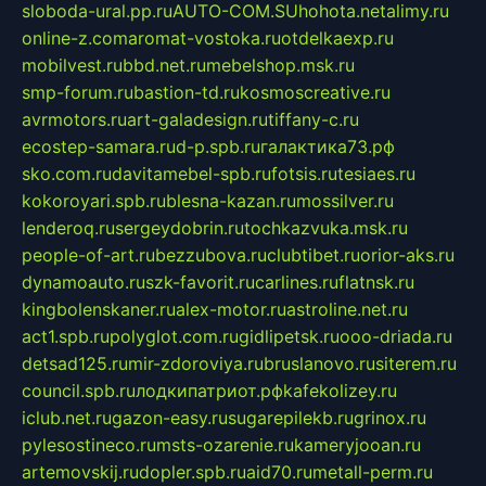
sloboda-ural.pp.ru
AUTO-COM.SU
hohota.net
alimy.ru
online-z.com
aromat-vostoka.ru
otdelkaexp.ru
mobilvest.ru
bbd.net.ru
mebelshop.msk.ru
smp-forum.ru
bastion-td.ru
kosmoscreative.ru
avrmotors.ru
art-galadesign.ru
tiffany-c.ru
ecostep-samara.ru
d-p.spb.ru
галактика73.рф
sko.com.ru
davitamebel-spb.ru
fotsis.ru
tesiaes.ru
kokoroyari.spb.ru
blesna-kazan.ru
mossilver.ru
lenderoq.ru
sergeydobrin.ru
tochkazvuka.msk.ru
people-of-art.ru
bezzubova.ru
clubtibet.ru
orior-aks.ru
dynamoauto.ru
szk-favorit.ru
carlines.ru
flatnsk.ru
kingbolenskaner.ru
alex-motor.ru
astroline.net.ru
act1.spb.ru
polyglot.com.ru
gidlipetsk.ru
ooo-driada.ru
detsad125.ru
mir-zdoroviya.ru
bruslanovo.ru
siterem.ru
council.spb.ru
лодкипатриот.рф
kafekolizey.ru
iclub.net.ru
gazon-easy.ru
sugarepilekb.ru
grinox.ru
pylesostineco.ru
msts-ozarenie.ru
kameryjooan.ru
artemovskij.ru
dopler.spb.ru
aid70.ru
metall-perm.ru