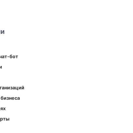
ми
чат-бот
и
ганизаций
 бизнеса
иях
арты