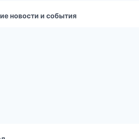
ие новости и события
од