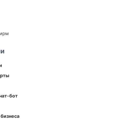
фирм
ми
и
арты
чат-бот
 бизнеса