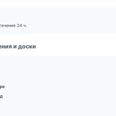
течение 24 ч.
ния и доски
ре
од