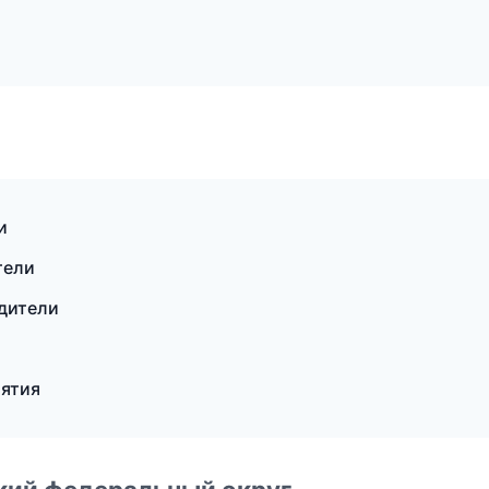
и
тели
одители
иятия