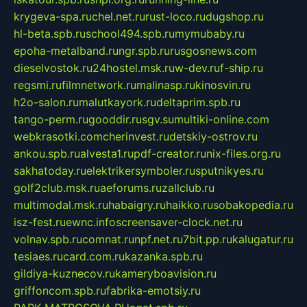
krygeva-spa.ru
chel.net.ru
rust-loco.ru
dugshop.ru
hl-beta.spb.ru
school494.spb.ru
mymubaby.ru
epoha-metalband.ru
ngr.spb.ru
rusgosnews.com
dieselvostok.ru
24hostel.msk.ru
w-dev.ru
f-ship.ru
regsmi.ru
filmnetwork.ru
malinasp.ru
kinosvin.ru
h2o-salon.ru
malutkayork.ru
deltaprim.spb.ru
tango-perm.ru
gooddir.ru
sgv.su
multiki-online.com
webkrasotki.com
cherinvest.ru
detskiy-ostrov.ru
ankou.spb.ru
alvesta1.ru
pdf-creator.ru
nix-files.org.ru
sakhatoday.ru
elektrikersymboler.ru
sputnikyes.ru
golf2club.msk.ru
aeforums.ru
zallclub.ru
multimodal.msk.ru
habaigry.ru
haikko.ru
sobakopedia.ru
isz-fest.ru
ewnc.info
screensaver-clock.net.ru
volnav.spb.ru
comnat.ru
npf.net.ru
7bit.pp.ru
kalugatur.ru
tesiaes.ru
card.com.ru
kazanka.spb.ru
gildiya-kuznecov.ru
kameryboavision.ru
griffoncom.spb.ru
fabrika-emotsiy.ru