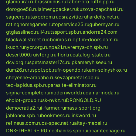
glamourai.ru
brassminus.ru
zabor-pro.ru
ftn.pp.ru
dorogoe58.ru
laimengpacker.ru
kuzova-zapchasti.ru
sageerp.ru
taxodrom.ru
dsrazvitie.ru
hardcity.net.ru
ratinghomegames.ru
topservice25.ru
gubernyan.ru
gtglasslined.ru
ii4.ru
tssport.spb.ru
andorra24.com
blackwallstreet.ru
oboimos.ru
optim-doors.com.ru
ikuch.ru
nycr.org.ru
npa21.ru
vremya-ch.spb.ru
desert000.ru
ivtorgi.ru
ifiori.ru
catalog-statei.ru
dcv.org.ru
spetsmaster174.ru
ipkameryhiseeu.ru
dum26.ru
ruspol.spb.ru
fr-opendp.ru
kam-solnyshko.ru
cheyenne-arapaho.ru
sevzapmetal.spb.ru
ted-lapidus.spb.ru
parasite-eliminator.ru
sigma-complete.ru
modernworld.ru
dama-moda.ru
eholot-group.ru
sk-nvkz.ru
DRONGOLD.RU
democratia2.ru
i-farmer.ru
mass-sport.org
jablonex.spb.ru
bookmess.ru
linkword.ru
refineua.com.ru
cs-spec.net.ru
altay-mebel.ru
DNK-THEATRE.RU
mechaniks.spb.ru
ipcamtechage.ru