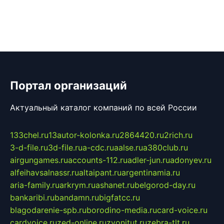
Портал организаций
Актуальный каталог компаний по всей России
133chel.ru
13autor-kolonka.ru
2864420.ru
2rich.ru
3-d-file.ru
3d-file.ru
a-cdc.ru
aalse.ru
a380club.ru
airgungames.ru
accounts-112.ru
adler-jun.ru
adonyev.ru
alfeihavsalnassr.ru
altaipant.ru
argentinamia.ru
aria-family.ru
arkrym.ru
ashanet.ru
belgorod-day.ru
bankaribi.ru
bandamn.ru
bigfatcc.ru
blagodarenie-spb.ru
borodino-media.ru
card-voice.ru
cardvoice.ru
zed-online.ru
zvonitut.ru
zebra-tlt.ru