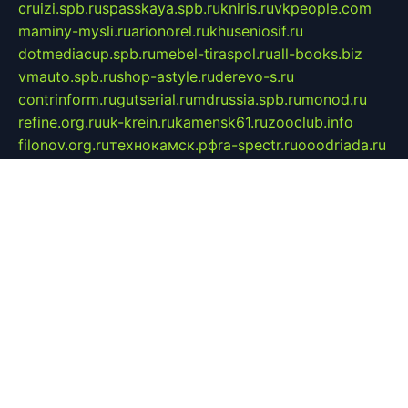
cruizi.spb.ru
spasskaya.spb.ru
kniris.ru
vkpeople.com
maminy-mysli.ru
arionorel.ru
khuseniosif.ru
dotmediacup.spb.ru
mebel-tiraspol.ru
all-books.biz
vmauto.spb.ru
shop-astyle.ru
derevo-s.ru
contrinform.ru
gutserial.ru
mdrussia.spb.ru
monod.ru
refine.org.ru
uk-krein.ru
kamensk61.ru
zooclub.info
filonov.org.ru
технокамск.рф
ra-spectr.ru
ooodriada.ru
promelmash.spb.ru
ixtys.spb.ru
fccity.ru
glamourstudio.spb.ru
kola-nature.org
spbmaster.spb.ru
musicoutlet.ru
china.msk.ru
bulldog.su
grimm-online.ru
outlander.net.ru
maga.spb.ru
anime-sell.ru
keseloy.ru
газприборсервис.рф
karmin.spb.ru
shekswood.ru
tischlermebel.ru
automall66.ru
mag-vladimir.ru
yardbar.ru
kiwitour.spb.ru
indesign.com.ru
freestylemebel.ru
bany-samara.ru
rsei.ru
naidisvoyput.ru
mgsn-invest.ru
ipkamerasannce.ru
alicante-house.ru
ibelka74.ru
cozyhouse.info
vlkargalev-studio.ru
700mb.ru
figura-ufa.ru
alina-live.ru