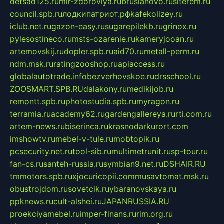
detsad125.ru
mir-zdoroviya.ru
bruslanovo.ru
siterem.ru
council.spb.ru
лодкипатриот.рф
kafekolizey.ru
iclub.net.ru
gazon-easy.ru
sugarepilekb.ru
grinox.ru
pylesostineco.ru
msts-ozarenie.ru
kameryjooan.ru
artemovskij.ru
dopler.spb.ru
aid70.ru
metall-perm.ru
ndm.msk.ru
ratingzooshop.ru
apiaccess.ru
globalautotrade.info
bezverhovskoe.ru
drsschool.ru
ZOOSMART.SPB.RU
dalakony.ru
medikijob.ru
remontt.spb.ru
photostudia.spb.ru
myragon.ru
terramia.ru
academy62.ru
gardengallereya.ru
rti.com.ru
artem-news.ru
biserinca.ru
krasnodarkurort.com
imshowtv.ru
mebel-v-tule.ru
mobtopik.ru
pcsecurity.net.ru
tool-sib.ru
multimetrunit.ru
sp-tour.ru
fan-cs.ru
santeh-russia.ru
symbian9.net.ru
DSHAIR.RU
tmmotors.spb.ru
xjocuricopii.com
musavtomat.msk.ru
obustrojdom.ru
sovetcik.ru
ybaranovskaya.ru
ppknews.ru
cult-alshei.ru
JAPANRUSSIA.RU
proekciyamebel.ru
imper-finans.ru
rim.org.ru