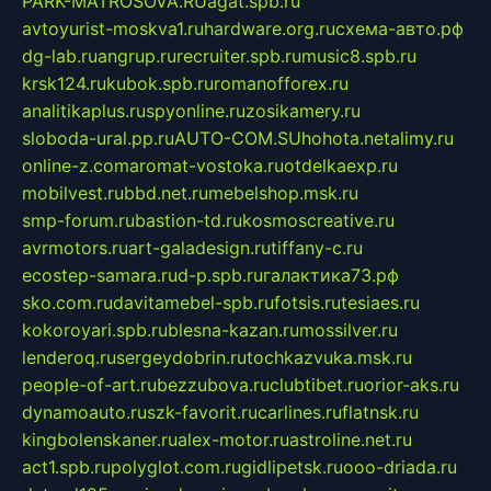
PARK-MATROSOVA.RU
agat.spb.ru
avtoyurist-moskva1.ru
hardware.org.ru
схема-авто.рф
dg-lab.ru
angrup.ru
recruiter.spb.ru
music8.spb.ru
krsk124.ru
kubok.spb.ru
romanofforex.ru
analitikaplus.ru
spyonline.ru
zosikamery.ru
sloboda-ural.pp.ru
AUTO-COM.SU
hohota.net
alimy.ru
online-z.com
aromat-vostoka.ru
otdelkaexp.ru
mobilvest.ru
bbd.net.ru
mebelshop.msk.ru
smp-forum.ru
bastion-td.ru
kosmoscreative.ru
avrmotors.ru
art-galadesign.ru
tiffany-c.ru
ecostep-samara.ru
d-p.spb.ru
галактика73.рф
sko.com.ru
davitamebel-spb.ru
fotsis.ru
tesiaes.ru
kokoroyari.spb.ru
blesna-kazan.ru
mossilver.ru
lenderoq.ru
sergeydobrin.ru
tochkazvuka.msk.ru
people-of-art.ru
bezzubova.ru
clubtibet.ru
orior-aks.ru
dynamoauto.ru
szk-favorit.ru
carlines.ru
flatnsk.ru
kingbolenskaner.ru
alex-motor.ru
astroline.net.ru
act1.spb.ru
polyglot.com.ru
gidlipetsk.ru
ooo-driada.ru