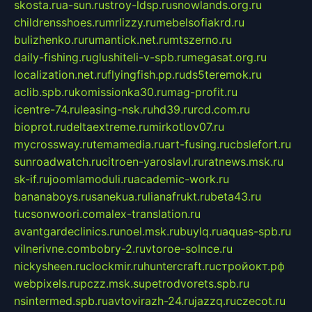
skosta.ru
a-sun.ru
stroy-ldsp.ru
snowlands.org.ru
childrensshoes.ru
mrlizzy.ru
mebelsofiakrd.ru
bulizhenko.ru
rumantick.net.ru
mtszerno.ru
daily-fishing.ru
glushiteli-v-spb.ru
megasat.org.ru
localization.net.ru
flyingfish.pp.ru
ds5teremok.ru
aclib.spb.ru
komissionka30.ru
mag-profit.ru
icentre-74.ru
leasing-nsk.ru
hd39.ru
rcd.com.ru
bioprot.ru
deltaextreme.ru
mirkotlov07.ru
mycrossway.ru
temamedia.ru
art-fusing.ru
cbslefort.ru
sunroadwatch.ru
citroen-yaroslavl.ru
ratnews.msk.ru
sk-if.ru
joomlamoduli.ru
academic-work.ru
bananaboys.ru
sanekua.ru
lianafrukt.ru
beta43.ru
tucsonwoori.com
alex-translation.ru
avantgardeclinics.ru
noel.msk.ru
buylq.ru
aquas-spb.ru
vilnerivne.com
bobry-2.ru
vtoroe-solnce.ru
nickysheen.ru
clockmir.ru
huntercraft.ru
стройокт.рф
webpixels.ru
pczz.msk.su
petrodvorets.spb.ru
nsintermed.spb.ru
avtovirazh-24.ru
jazzq.ru
czecot.ru