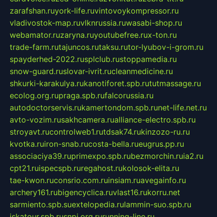
zarafshan.ru
york-life.ru
vintovoykompressor.ru
vladivostok-map.ru
vlknrussia.ru
wasabi-shop.ru
webamator.ru
zaryna.ru
youtubefree.ru
x-ton.ru
trade-farm.ru
tajuncos.ru
taksu.ru
tor-lyubov-i-grom.ru
spayderhed-2022.ru
splclub.ru
stoppamedia.ru
snow-guard.ru
slovar-ivrit.ru
cleanmedicine.ru
shkurki-karakulya.ru
kanotiforet.spb.ru
tutmassage.ru
ecolog.org.ru
praga.spb.ru
falcorussia.ru
autodoctorservis.ru
kamertondom.spb.ru
net-life.net.ru
avto-vozim.ru
sakhcamera.ru
alliance-electro.spb.ru
stroyavt.ru
controlweb1.ru
tdsak74.ru
kinzozo-ru.ru
kvotka.ru
iron-snab.ru
costa-bella.ru
eugrus.pp.ru
associaciya39.ru
primexpo.spb.ru
bezmorchin.ru
ia2.ru
cpt21.ru
ispecspb.ru
regahost.ru
kolosok-elita.ru
tae-kwon.ru
consrio.com.ru
insiam.ru
avegainfo.ru
archery161.ru
bigencyclica.ru
vlast16.ru
korru.net
sarmiento.spb.su
extelopedia.ru
lammin-suo.spb.ru
iskatour.spb.ru
snpi.org.ru
running-line.ru