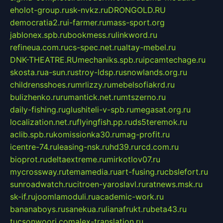
eholot-group.ru
sk-nvkz.ru
DRONGOLD.RU
democratia2.ru
i-farmer.ru
mass-sport.org
jablonex.spb.ru
bookmess.ru
linkword.ru
refineua.com.ru
cs-spec.net.ru
altay-mebel.ru
DNK-THEATRE.RU
mechaniks.spb.ru
ipcamtechage.ru
skosta.ru
a-sun.ru
stroy-ldsp.ru
snowlands.org.ru
childrensshoes.ru
mrlizzy.ru
mebelsofiakrd.ru
bulizhenko.ru
rumantick.net.ru
mtszerno.ru
daily-fishing.ru
glushiteli-v-spb.ru
megasat.org.ru
localization.net.ru
flyingfish.pp.ru
ds5teremok.ru
aclib.spb.ru
komissionka30.ru
mag-profit.ru
icentre-74.ru
leasing-nsk.ru
hd39.ru
rcd.com.ru
bioprot.ru
deltaextreme.ru
mirkotlov07.ru
mycrossway.ru
temamedia.ru
art-fusing.ru
cbslefort.ru
sunroadwatch.ru
citroen-yaroslavl.ru
ratnews.msk.ru
sk-if.ru
joomlamoduli.ru
academic-work.ru
bananaboys.ru
sanekua.ru
lianafrukt.ru
beta43.ru
tucsonwoori.com
alex-translation.ru