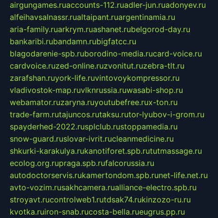
airgungames.ru
accounts-112.ru
adler-jun.ru
adonyev.ru
alfeihavsalnassr.ru
altaipant.ru
argentinamia.ru
aria-family.ru
arkrym.ru
ashanet.ru
belgorod-day.ru
bankaribi.ru
bandamn.ru
bigfatcc.ru
blagodarenie-spb.ru
borodino-media.ru
card-voice.ru
cardvoice.ru
zed-online.ru
zvonitut.ru
zebra-tlt.ru
zarafshan.ru
york-life.ru
vintovoykompressor.ru
vladivostok-map.ru
vlknrussia.ru
wasabi-shop.ru
webamator.ru
zaryna.ru
youtubefree.ru
x-ton.ru
trade-farm.ru
tajuncos.ru
taksu.ru
tor-lyubov-i-grom.ru
spayderhed-2022.ru
splclub.ru
stoppamedia.ru
snow-guard.ru
slovar-ivrit.ru
cleanmedicine.ru
shkurki-karakulya.ru
kanotiforet.spb.ru
tutmassage.ru
ecolog.org.ru
praga.spb.ru
falcorussia.ru
autodoctorservis.ru
kamertondom.spb.ru
net-life.net.ru
avto-vozim.ru
sakhcamera.ru
alliance-electro.spb.ru
stroyavt.ru
controlweb1.ru
tdsak74.ru
kinzozo-ru.ru
kvotka.ru
iron-snab.ru
costa-bella.ru
eugrus.pp.ru