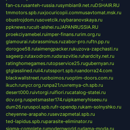
fan-cs.ru
santeh-russia.ru
symbian9.net.ru
DSHAIR.RU
tmmotors.spb.ru
xjocuricopii.com
musavtomat.msk.ru
obustrojdom.ru
sovetcik.ru
ybaranovskaya.ru
ppknews.ru
cult-alshei.ru
JAPANRUSSIA.RU
proekciyamebel.ru
imper-finans.ru
rim.org.ru
glamourai.ru
brassminus.ru
zabor-pro.ru
ftn.pp.ru
dorogoe58.ru
laimengpacker.ru
kuzova-zapchasti.ru
sageerp.ru
taxodrom.ru
dsrazvitie.ru
hardcity.net.ru
ratinghomegames.ru
topservice25.ru
gubernyan.ru
gtglasslined.ru
ii4.ru
tssport.spb.ru
andorra24.com
blackwallstreet.ru
oboimos.ru
optim-doors.com.ru
ikuch.ru
nycr.org.ru
npa21.ru
vremya-ch.spb.ru
desert000.ru
ivtorgi.ru
ifiori.ru
catalog-statei.ru
dcv.org.ru
spetsmaster174.ru
ipkameryhiseeu.ru
dum26.ru
ruspol.spb.ru
fr-opendp.ru
kam-solnyshko.ru
cheyenne-arapaho.ru
sevzapmetal.spb.ru
ted-lapidus.spb.ru
parasite-eliminator.ru
sigma-complete.ru
modernworld.ru
dama-moda.ru