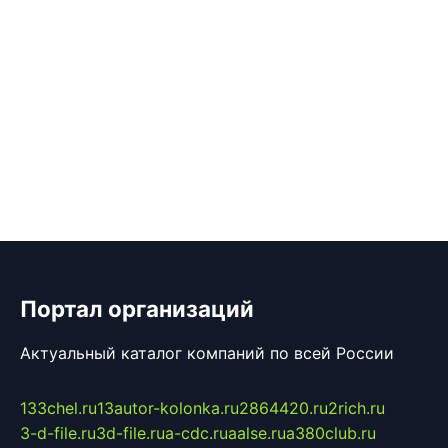
Портал организаций
Актуальный каталог компаний по всей России
133chel.ru
13autor-kolonka.ru
2864420.ru
2rich.ru
3-d-file.ru
3d-file.ru
a-cdc.ru
aalse.ru
a380club.ru