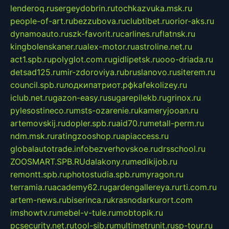
lenderoq.ru
sergeydobrin.ru
tochkazvuka.msk.ru
people-of-art.ru
bezzubova.ru
clubtibet.ru
orior-aks.ru
dynamoauto.ru
szk-favorit.ru
carlines.ru
flatnsk.ru
kingbolenskaner.ru
alex-motor.ru
astroline.net.ru
act1.spb.ru
polyglot.com.ru
gidlipetsk.ru
ooo-driada.ru
detsad125.ru
mir-zdoroviya.ru
bruslanovo.ru
siterem.ru
council.spb.ru
лодкипатриот.рф
kafekolizey.ru
iclub.net.ru
gazon-easy.ru
sugarepilekb.ru
grinox.ru
pylesostineco.ru
msts-ozarenie.ru
kameryjooan.ru
artemovskij.ru
dopler.spb.ru
aid70.ru
metall-perm.ru
ndm.msk.ru
ratingzooshop.ru
apiaccess.ru
globalautotrade.info
bezverhovskoe.ru
drsschool.ru
ZOOSMART.SPB.RU
dalakony.ru
medikijob.ru
remontt.spb.ru
photostudia.spb.ru
myragon.ru
terramia.ru
academy62.ru
gardengallereya.ru
rti.com.ru
artem-news.ru
biserinca.ru
krasnodarkurort.com
imshowtv.ru
mebel-v-tule.ru
mobtopik.ru
pcsecurity.net.ru
tool-sib.ru
multimetrunit.ru
sp-tour.ru