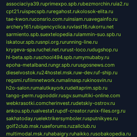
associaciya39.ru
primexpo.spb.ru
bezmorchin.ru
ia2.ru
cpt21.ru
ispecspb.ru
regahost.ru
kolosok-elita.ru
tae-kwon.ru
consrio.com.ru
insiam.ru
avegainfo.ru
archery161.ru
bigencyclica.ru
vlast16.ru
korru.net
sarmiento.spb.su
extelopedia.ru
lammin-suo.spb.ru
iskatour.spb.ru
snpi.org.ru
running-line.ru
krygeva-spa.ru
chel.net.ru
rust-loco.ru
dugshop.ru
hl-beta.spb.ru
school494.spb.ru
mymubaby.ru
epoha-metalband.ru
ngr.spb.ru
rusgosnews.com
dieselvostok.ru
24hostel.msk.ru
w-dev.ru
f-ship.ru
regsmi.ru
filmnetwork.ru
malinasp.ru
kinosvin.ru
h2o-salon.ru
malutkayork.ru
deltaprim.spb.ru
tango-perm.ru
gooddir.ru
sgv.su
multiki-online.com
webkrasotki.com
cherinvest.ru
detskiy-ostrov.ru
ankou.spb.ru
alvesta1.ru
pdf-creator.ru
nix-files.org.ru
sakhatoday.ru
elektrikersymboler.ru
sputnikyes.ru
golf2club.msk.ru
aeforums.ru
zallclub.ru
multimodal.msk.ru
habaigry.ru
haikko.ru
sobakopedia.ru