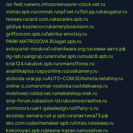
isz-fest.ru
ewnc.info
screensaver-clock.net.ru
volnav.spb.ru
comnat.ru
npf.net.ru
7bit.pp.ru
kalugatur.ru
tesiaes.ru
card.com.ru
kazanka.spb.ru
gildiya-kuznecov.ru
kameryboavision.ru
griffoncom.spb.ru
fabrika-emotsiy.ru
PARK-MATROSOVA.RU
agat.spb.ru
avtoyurist-moskva1.ru
hardware.org.ru
схема-авто.рф
dg-lab.ru
angrup.ru
recruiter.spb.ru
music8.spb.ru
krsk124.ru
kubok.spb.ru
romanofforex.ru
analitikaplus.ru
spyonline.ru
zosikamery.ru
sloboda-ural.pp.ru
AUTO-COM.SU
hohota.net
alimy.ru
online-z.com
aromat-vostoka.ru
otdelkaexp.ru
mobilvest.ru
bbd.net.ru
mebelshop.msk.ru
smp-forum.ru
bastion-td.ru
kosmoscreative.ru
avrmotors.ru
art-galadesign.ru
tiffany-c.ru
ecostep-samara.ru
d-p.spb.ru
галактика73.рф
sko.com.ru
davitamebel-spb.ru
fotsis.ru
tesiaes.ru
kokoroyari.spb.ru
blesna-kazan.ru
mossilver.ru