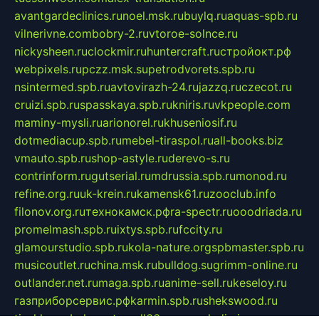
avantgardeclinics.ru
noel.msk.ru
buylq.ru
aquas-spb.ru
vilnerivne.com
bobry-2.ru
vtoroe-solnce.ru
nickysheen.ru
clockmir.ru
huntercraft.ru
стройокт.рф
webpixels.ru
pczz.msk.su
petrodvorets.spb.ru
nsintermed.spb.ru
avtovirazh-24.ru
jazzq.ru
czecot.ru
cruizi.spb.ru
spasskaya.spb.ru
kniris.ru
vkpeople.com
maminy-mysli.ru
arionorel.ru
khuseniosif.ru
dotmediacup.spb.ru
mebel-tiraspol.ru
all-books.biz
vmauto.spb.ru
shop-astyle.ru
derevo-s.ru
contrinform.ru
gutserial.ru
mdrussia.spb.ru
monod.ru
refine.org.ru
uk-krein.ru
kamensk61.ru
zooclub.info
filonov.org.ru
технокамск.рф
ra-spectr.ru
ooodriada.ru
promelmash.spb.ru
ixtys.spb.ru
fccity.ru
glamourstudio.spb.ru
kola-nature.org
spbmaster.spb.ru
musicoutlet.ru
china.msk.ru
bulldog.su
grimm-online.ru
outlander.net.ru
maga.spb.ru
anime-sell.ru
keseloy.ru
газприборсервис.рф
karmin.spb.ru
shekswood.ru
tischlermebel.ru
automall66.ru
mag-vladimir.ru