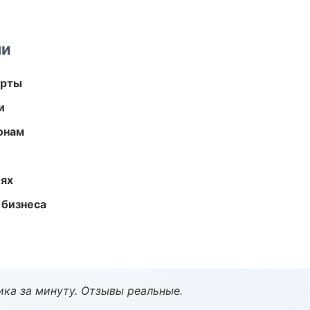
ми
арты
и
онам
иях
 бизнеса
ка за минуту. Отзывы реальные.