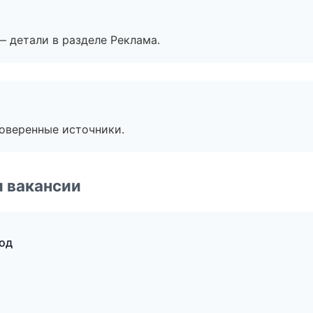
— детали в разделе Реклама.
роверенные источники.
и вакансии
род
т