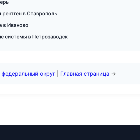
верь
и рентген в Ставрополь
ка в Иваново
ые системы в Петрозаводск
 федеральный округ
|
Главная страница
→