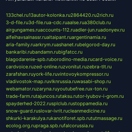
133chel.ru
13autor-kolonka.ru
2864420.ru
2rich.ru
3-d-file.ru
3d-file.ru
a-cdc.ru
aalse.ru
a380club.ru
airgungames.ru
accounts-112.ru
adler-jun.ru
adonyev.ru
alfeihavsalnassr.ru
altaipant.ru
argentinamia.ru
aria-family.ru
arkrym.ru
ashanet.ru
belgorod-day.ru
bankaribi.ru
bandamn.ru
bigfatcc.ru
blagodarenie-spb.ru
borodino-media.ru
card-voice.ru
cardvoice.ru
zed-online.ru
zvonitut.ru
zebra-tlt.ru
zarafshan.ru
york-life.ru
vintovoykompressor.ru
vladivostok-map.ru
vlknrussia.ru
wasabi-shop.ru
webamator.ru
zaryna.ru
youtubefree.ru
x-ton.ru
trade-farm.ru
tajuncos.ru
taksu.ru
tor-lyubov-i-grom.ru
spayderhed-2022.ru
splclub.ru
stoppamedia.ru
snow-guard.ru
slovar-ivrit.ru
cleanmedicine.ru
shkurki-karakulya.ru
kanotiforet.spb.ru
tutmassage.ru
ecolog.org.ru
praga.spb.ru
falcorussia.ru