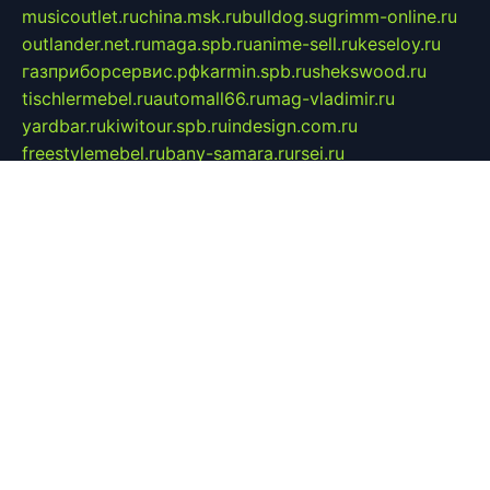
musicoutlet.ru
china.msk.ru
bulldog.su
grimm-online.ru
outlander.net.ru
maga.spb.ru
anime-sell.ru
keseloy.ru
газприборсервис.рф
karmin.spb.ru
shekswood.ru
tischlermebel.ru
automall66.ru
mag-vladimir.ru
yardbar.ru
kiwitour.spb.ru
indesign.com.ru
freestylemebel.ru
bany-samara.ru
rsei.ru
naidisvoyput.ru
mgsn-invest.ru
ipkamerasannce.ru
alicante-house.ru
ibelka74.ru
cozyhouse.info
vlkargalev-studio.ru
700mb.ru
figura-ufa.ru
alina-live.ru
belarusiannews.ru
womenknow.ru
dos-vniimk.ru
sega.net.ru
dv.net.ru
phenomenonsofhistory.com
telesputnik.net.ru
wall.pp.ru
pylesosroidmi.ru
gtc-clan.ru
cligs.ru
bibikazap.ru
popova.org.ru
netwhistler.spb.ru
bellvil.ru
bonzon.ru
iss-vladik.ru
defiparis.net.ru
las-gryzas.ru
amku.ru
electednews.spb.ru
feather.org.ru
spar72.ru
tankiigri.ru
dominus.com.ru
ibtree.ru
sanykool.pp.ru
unixlib.org.ru
menatep.spb.ru
gartenterrassen.ru
printeka.ru