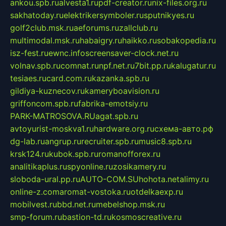
ankou.spb.ru
alvesta1.ru
pdf-creator.ru
nix-files.org.ru
sakhatoday.ru
elektrikersymboler.ru
sputnikyes.ru
golf2club.msk.ru
aeforums.ru
zallclub.ru
multimodal.msk.ru
habaigry.ru
haikko.ru
sobakopedia.ru
isz-fest.ru
ewnc.info
screensaver-clock.net.ru
volnav.spb.ru
comnat.ru
npf.net.ru
7bit.pp.ru
kalugatur.ru
tesiaes.ru
card.com.ru
kazanka.spb.ru
gildiya-kuznecov.ru
kameryboavision.ru
griffoncom.spb.ru
fabrika-emotsiy.ru
PARK-MATROSOVA.RU
agat.spb.ru
avtoyurist-moskva1.ru
hardware.org.ru
схема-авто.рф
dg-lab.ru
angrup.ru
recruiter.spb.ru
music8.spb.ru
krsk124.ru
kubok.spb.ru
romanofforex.ru
analitikaplus.ru
spyonline.ru
zosikamery.ru
sloboda-ural.pp.ru
AUTO-COM.SU
hohota.net
alimy.ru
online-z.com
aromat-vostoka.ru
otdelkaexp.ru
mobilvest.ru
bbd.net.ru
mebelshop.msk.ru
smp-forum.ru
bastion-td.ru
kosmoscreative.ru