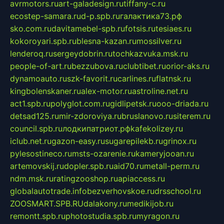
avrmotors.ru
art-galadesign.ru
tiffany-c.ru
ecostep-samara.ru
d-p.spb.ru
галактика73.рф
sko.com.ru
davitamebel-spb.ru
fotsis.ru
tesiaes.ru
kokoroyari.spb.ru
blesna-kazan.ru
mossilver.ru
lenderoq.ru
sergeydobrin.ru
tochkazvuka.msk.ru
people-of-art.ru
bezzubova.ru
clubtibet.ru
orior-aks.ru
dynamoauto.ru
szk-favorit.ru
carlines.ru
flatnsk.ru
kingbolenskaner.ru
alex-motor.ru
astroline.net.ru
act1.spb.ru
polyglot.com.ru
gidlipetsk.ru
ooo-driada.ru
detsad125.ru
mir-zdoroviya.ru
bruslanovo.ru
siterem.ru
council.spb.ru
лодкипатриот.рф
kafekolizey.ru
iclub.net.ru
gazon-easy.ru
sugarepilekb.ru
grinox.ru
pylesostineco.ru
msts-ozarenie.ru
kameryjooan.ru
artemovskij.ru
dopler.spb.ru
aid70.ru
metall-perm.ru
ndm.msk.ru
ratingzooshop.ru
apiaccess.ru
globalautotrade.info
bezverhovskoe.ru
drsschool.ru
ZOOSMART.SPB.RU
dalakony.ru
medikijob.ru
remontt.spb.ru
photostudia.spb.ru
myragon.ru