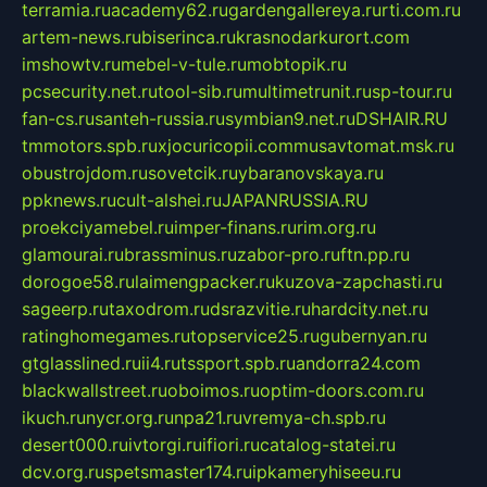
terramia.ru
academy62.ru
gardengallereya.ru
rti.com.ru
artem-news.ru
biserinca.ru
krasnodarkurort.com
imshowtv.ru
mebel-v-tule.ru
mobtopik.ru
pcsecurity.net.ru
tool-sib.ru
multimetrunit.ru
sp-tour.ru
fan-cs.ru
santeh-russia.ru
symbian9.net.ru
DSHAIR.RU
tmmotors.spb.ru
xjocuricopii.com
musavtomat.msk.ru
obustrojdom.ru
sovetcik.ru
ybaranovskaya.ru
ppknews.ru
cult-alshei.ru
JAPANRUSSIA.RU
proekciyamebel.ru
imper-finans.ru
rim.org.ru
glamourai.ru
brassminus.ru
zabor-pro.ru
ftn.pp.ru
dorogoe58.ru
laimengpacker.ru
kuzova-zapchasti.ru
sageerp.ru
taxodrom.ru
dsrazvitie.ru
hardcity.net.ru
ratinghomegames.ru
topservice25.ru
gubernyan.ru
gtglasslined.ru
ii4.ru
tssport.spb.ru
andorra24.com
blackwallstreet.ru
oboimos.ru
optim-doors.com.ru
ikuch.ru
nycr.org.ru
npa21.ru
vremya-ch.spb.ru
desert000.ru
ivtorgi.ru
ifiori.ru
catalog-statei.ru
dcv.org.ru
spetsmaster174.ru
ipkameryhiseeu.ru