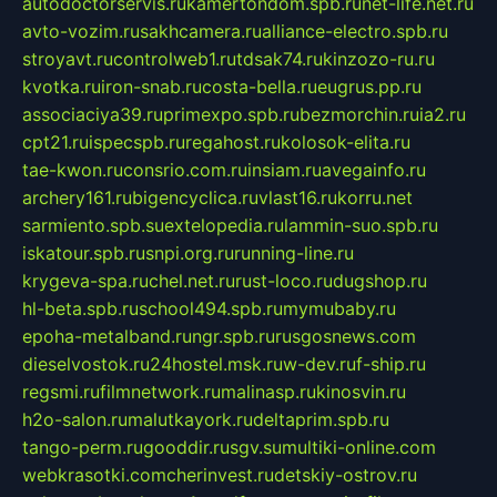
autodoctorservis.ru
kamertondom.spb.ru
net-life.net.ru
avto-vozim.ru
sakhcamera.ru
alliance-electro.spb.ru
stroyavt.ru
controlweb1.ru
tdsak74.ru
kinzozo-ru.ru
kvotka.ru
iron-snab.ru
costa-bella.ru
eugrus.pp.ru
associaciya39.ru
primexpo.spb.ru
bezmorchin.ru
ia2.ru
cpt21.ru
ispecspb.ru
regahost.ru
kolosok-elita.ru
tae-kwon.ru
consrio.com.ru
insiam.ru
avegainfo.ru
archery161.ru
bigencyclica.ru
vlast16.ru
korru.net
sarmiento.spb.su
extelopedia.ru
lammin-suo.spb.ru
iskatour.spb.ru
snpi.org.ru
running-line.ru
krygeva-spa.ru
chel.net.ru
rust-loco.ru
dugshop.ru
hl-beta.spb.ru
school494.spb.ru
mymubaby.ru
epoha-metalband.ru
ngr.spb.ru
rusgosnews.com
dieselvostok.ru
24hostel.msk.ru
w-dev.ru
f-ship.ru
regsmi.ru
filmnetwork.ru
malinasp.ru
kinosvin.ru
h2o-salon.ru
malutkayork.ru
deltaprim.spb.ru
tango-perm.ru
gooddir.ru
sgv.su
multiki-online.com
webkrasotki.com
cherinvest.ru
detskiy-ostrov.ru