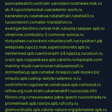
sunroadwatch.ru
citroen-yaroslavl.ru
ratnews.msk.ru
sk-if.ru
joomlamoduli.ru
academic-work.ru
bananaboys.ru
sanekua.ru
lianafrukt.ru
beta43.ru
tucsonwoori.com
alex-translation.ru
avantgardeclinics.ru
noel.msk.ru
buylq.ru
aquas-spb.ru
vilnerivne.com
bobry-2.ru
vtoroe-solnce.ru
nickysheen.ru
clockmir.ru
huntercraft.ru
стройокт.рф
webpixels.ru
pczz.msk.su
petrodvorets.spb.ru
nsintermed.spb.ru
avtovirazh-24.ru
jazzq.ru
czecot.ru
cruizi.spb.ru
spasskaya.spb.ru
kniris.ru
vkpeople.com
maminy-mysli.ru
arionorel.ru
khuseniosif.ru
dotmediacup.spb.ru
mebel-tiraspol.ru
all-books.biz
vmauto.spb.ru
shop-astyle.ru
derevo-s.ru
contrinform.ru
gutserial.ru
mdrussia.spb.ru
monod.ru
refine.org.ru
uk-krein.ru
kamensk61.ru
zooclub.info
filonov.org.ru
технокамск.рф
ra-spectr.ru
ooodriada.ru
promelmash.spb.ru
ixtys.spb.ru
fccity.ru
glamourstudio.spb.ru
kola-nature.org
spbmaster.spb.ru