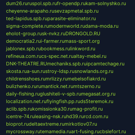
dum26.ru
ruspol.spb.ru
fr-opendp.ru
kam-solnyshko.ru
cheyenne-arapaho.ru
sevzapmetal.spb.ru
ted-lapidus.spb.ru
parasite-eliminator.ru
sigma-complete.ru
modernworld.ru
dama-moda.ru
eholot-group.ru
sk-nvkz.ru
DRONGOLD.RU
democratia2.ru
i-farmer.ru
mass-sport.org
jablonex.spb.ru
bookmess.ru
linkword.ru
refineua.com.ru
cs-spec.net.ru
altay-mebel.ru
DNK-THEATRE.RU
mechaniks.spb.ru
ipcamtechage.ru
skosta.ru
a-sun.ru
stroy-ldsp.ru
snowlands.org.ru
childrensshoes.ru
mrlizzy.ru
mebelsofiakrd.ru
bulizhenko.ru
rumantick.net.ru
mtszerno.ru
daily-fishing.ru
glushiteli-v-spb.ru
megasat.org.ru
localization.net.ru
flyingfish.pp.ru
ds5teremok.ru
aclib.spb.ru
komissionka30.ru
mag-profit.ru
icentre-74.ru
leasing-nsk.ru
hd39.ru
rcd.com.ru
bioprot.ru
deltaextreme.ru
mirkotlov07.ru
mycrossway.ru
temamedia.ru
art-fusing.ru
cbslefort.ru