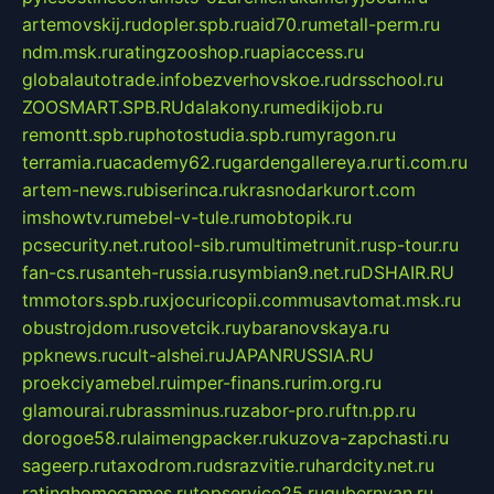
artemovskij.ru
dopler.spb.ru
aid70.ru
metall-perm.ru
ndm.msk.ru
ratingzooshop.ru
apiaccess.ru
globalautotrade.info
bezverhovskoe.ru
drsschool.ru
ZOOSMART.SPB.RU
dalakony.ru
medikijob.ru
remontt.spb.ru
photostudia.spb.ru
myragon.ru
terramia.ru
academy62.ru
gardengallereya.ru
rti.com.ru
artem-news.ru
biserinca.ru
krasnodarkurort.com
imshowtv.ru
mebel-v-tule.ru
mobtopik.ru
pcsecurity.net.ru
tool-sib.ru
multimetrunit.ru
sp-tour.ru
fan-cs.ru
santeh-russia.ru
symbian9.net.ru
DSHAIR.RU
tmmotors.spb.ru
xjocuricopii.com
musavtomat.msk.ru
obustrojdom.ru
sovetcik.ru
ybaranovskaya.ru
ppknews.ru
cult-alshei.ru
JAPANRUSSIA.RU
proekciyamebel.ru
imper-finans.ru
rim.org.ru
glamourai.ru
brassminus.ru
zabor-pro.ru
ftn.pp.ru
dorogoe58.ru
laimengpacker.ru
kuzova-zapchasti.ru
sageerp.ru
taxodrom.ru
dsrazvitie.ru
hardcity.net.ru
ratinghomegames.ru
topservice25.ru
gubernyan.ru