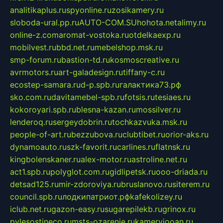
analitikaplus.ru
spyonline.ru
zosikamery.ru
sloboda-ural.pp.ru
AUTO-COM.SU
hohota.net
alimy.ru
online-z.com
aromat-vostoka.ru
otdelkaexp.ru
mobilvest.ru
bbd.net.ru
mebelshop.msk.ru
smp-forum.ru
bastion-td.ru
kosmoscreative.ru
avrmotors.ru
art-galadesign.ru
tiffany-c.ru
ecostep-samara.ru
d-p.spb.ru
галактика73.рф
sko.com.ru
davitamebel-spb.ru
fotsis.ru
tesiaes.ru
kokoroyari.spb.ru
blesna-kazan.ru
mossilver.ru
lenderoq.ru
sergeydobrin.ru
tochkazvuka.msk.ru
people-of-art.ru
bezzubova.ru
clubtibet.ru
orior-aks.ru
dynamoauto.ru
szk-favorit.ru
carlines.ru
flatnsk.ru
kingbolenskaner.ru
alex-motor.ru
astroline.net.ru
act1.spb.ru
polyglot.com.ru
gidlipetsk.ru
ooo-driada.ru
detsad125.ru
mir-zdoroviya.ru
bruslanovo.ru
siterem.ru
council.spb.ru
лодкипатриот.рф
kafekolizey.ru
iclub.net.ru
gazon-easy.ru
sugarepilekb.ru
grinox.ru
pylesostineco.ru
msts-ozarenie.ru
kameryjooan.ru