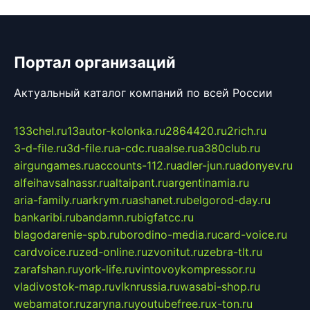
Портал организаций
Актуальный каталог компаний по всей России
133chel.ru
13autor-kolonka.ru
2864420.ru
2rich.ru
3-d-file.ru
3d-file.ru
a-cdc.ru
aalse.ru
a380club.ru
airgungames.ru
accounts-112.ru
adler-jun.ru
adonyev.ru
alfeihavsalnassr.ru
altaipant.ru
argentinamia.ru
aria-family.ru
arkrym.ru
ashanet.ru
belgorod-day.ru
bankaribi.ru
bandamn.ru
bigfatcc.ru
blagodarenie-spb.ru
borodino-media.ru
card-voice.ru
cardvoice.ru
zed-online.ru
zvonitut.ru
zebra-tlt.ru
zarafshan.ru
york-life.ru
vintovoykompressor.ru
vladivostok-map.ru
vlknrussia.ru
wasabi-shop.ru
webamator.ru
zaryna.ru
youtubefree.ru
x-ton.ru