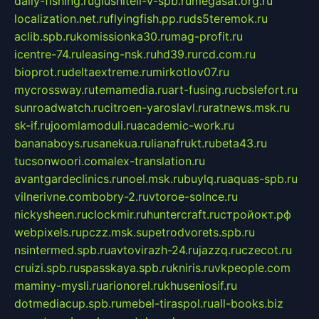
daily-fishing.ru
glushiteli-v-spb.ru
megasat.org.ru
localization.net.ru
flyingfish.pp.ru
ds5teremok.ru
aclib.spb.ru
komissionka30.ru
mag-profit.ru
icentre-74.ru
leasing-nsk.ru
hd39.ru
rcd.com.ru
bioprot.ru
deltaextreme.ru
mirkotlov07.ru
mycrossway.ru
temamedia.ru
art-fusing.ru
cbslefort.ru
sunroadwatch.ru
citroen-yaroslavl.ru
ratnews.msk.ru
sk-if.ru
joomlamoduli.ru
academic-work.ru
bananaboys.ru
sanekua.ru
lianafrukt.ru
beta43.ru
tucsonwoori.com
alex-translation.ru
avantgardeclinics.ru
noel.msk.ru
buylq.ru
aquas-spb.ru
vilnerivne.com
bobry-2.ru
vtoroe-solnce.ru
nickysheen.ru
clockmir.ru
huntercraft.ru
стройокт.рф
webpixels.ru
pczz.msk.su
petrodvorets.spb.ru
nsintermed.spb.ru
avtovirazh-24.ru
jazzq.ru
czecot.ru
cruizi.spb.ru
spasskaya.spb.ru
kniris.ru
vkpeople.com
maminy-mysli.ru
arionorel.ru
khuseniosif.ru
dotmediacup.spb.ru
mebel-tiraspol.ru
all-books.biz