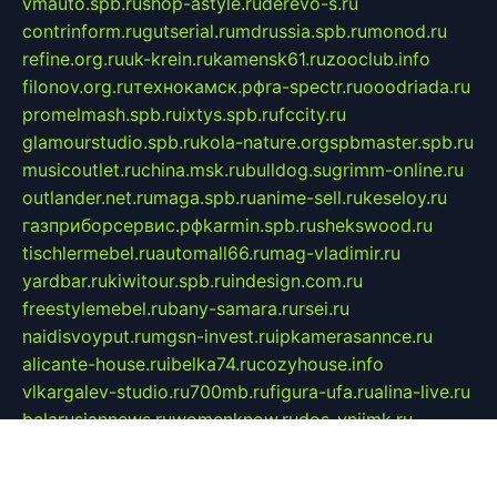
vmauto.spb.ru
shop-astyle.ru
derevo-s.ru
contrinform.ru
gutserial.ru
mdrussia.spb.ru
monod.ru
refine.org.ru
uk-krein.ru
kamensk61.ru
zooclub.info
filonov.org.ru
технокамск.рф
ra-spectr.ru
ooodriada.ru
promelmash.spb.ru
ixtys.spb.ru
fccity.ru
glamourstudio.spb.ru
kola-nature.org
spbmaster.spb.ru
musicoutlet.ru
china.msk.ru
bulldog.su
grimm-online.ru
outlander.net.ru
maga.spb.ru
anime-sell.ru
keseloy.ru
газприборсервис.рф
karmin.spb.ru
shekswood.ru
tischlermebel.ru
automall66.ru
mag-vladimir.ru
yardbar.ru
kiwitour.spb.ru
indesign.com.ru
freestylemebel.ru
bany-samara.ru
rsei.ru
naidisvoyput.ru
mgsn-invest.ru
ipkamerasannce.ru
alicante-house.ru
ibelka74.ru
cozyhouse.info
vlkargalev-studio.ru
700mb.ru
figura-ufa.ru
alina-live.ru
belarusiannews.ru
womenknow.ru
dos-vniimk.ru
sega.net.ru
dv.net.ru
phenomenonsofhistory.com
telesputnik.net.ru
wall.pp.ru
pylesosroidmi.ru