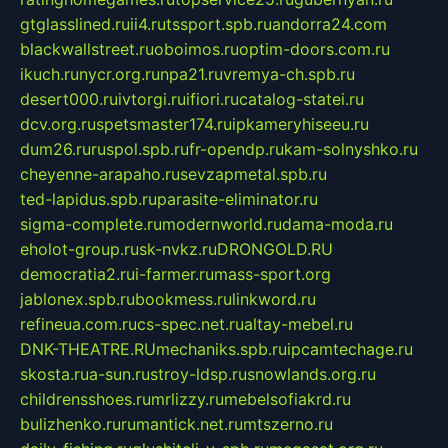
gtglasslined.ru
ii4.ru
tssport.spb.ru
andorra24.com
blackwallstreet.ru
oboimos.ru
optim-doors.com.ru
ikuch.ru
nycr.org.ru
npa21.ru
vremya-ch.spb.ru
desert000.ru
ivtorgi.ru
ifiori.ru
catalog-statei.ru
dcv.org.ru
spetsmaster174.ru
ipkameryhiseeu.ru
dum26.ru
ruspol.spb.ru
fr-opendp.ru
kam-solnyshko.ru
cheyenne-arapaho.ru
sevzapmetal.spb.ru
ted-lapidus.spb.ru
parasite-eliminator.ru
sigma-complete.ru
modernworld.ru
dama-moda.ru
eholot-group.ru
sk-nvkz.ru
DRONGOLD.RU
democratia2.ru
i-farmer.ru
mass-sport.org
jablonex.spb.ru
bookmess.ru
linkword.ru
refineua.com.ru
cs-spec.net.ru
altay-mebel.ru
DNK-THEATRE.RU
mechaniks.spb.ru
ipcamtechage.ru
skosta.ru
a-sun.ru
stroy-ldsp.ru
snowlands.org.ru
childrensshoes.ru
mrlizzy.ru
mebelsofiakrd.ru
bulizhenko.ru
rumantick.net.ru
mtszerno.ru