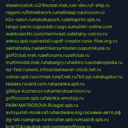
dieselvostok.ru
24hostel.msk.ru
w-dev.ru
f-ship.ru
regsmi.ru
filmnetwork.ru
malinasp.ru
kinosvin.ru
h2o-salon.ru
malutkayork.ru
deltaprim.spb.ru
tango-perm.ru
gooddir.ru
sgv.su
multiki-online.com
webkrasotki.com
cherinvest.ru
detskiy-ostrov.ru
ankou.spb.ru
alvesta1.ru
pdf-creator.ru
nix-files.org.ru
sakhatoday.ru
elektrikersymboler.ru
sputnikyes.ru
golf2club.msk.ru
aeforums.ru
zallclub.ru
multimodal.msk.ru
habaigry.ru
haikko.ru
sobakopedia.ru
isz-fest.ru
ewnc.info
screensaver-clock.net.ru
volnav.spb.ru
comnat.ru
npf.net.ru
7bit.pp.ru
kalugatur.ru
tesiaes.ru
card.com.ru
kazanka.spb.ru
gildiya-kuznecov.ru
kameryboavision.ru
griffoncom.spb.ru
fabrika-emotsiy.ru
PARK-MATROSOVA.RU
agat.spb.ru
avtoyurist-moskva1.ru
hardware.org.ru
схема-авто.рф
dg-lab.ru
angrup.ru
recruiter.spb.ru
music8.spb.ru
krsk124.ru
kubok.spb.ru
romanofforex.ru