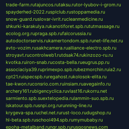
trade-farm.ru
tajuncos.ru
taksu.ru
tor-lyubov-i-grom.ru
spayderhed-2022.ru
splclub.ru
stoppamedia.ru
snow-guard.ru
slovar-ivrit.ru
cleanmedicine.ru
shkurki-karakulya.ru
kanotiforet.spb.ru
tutmassage.ru
ecolog.org.ru
praga.spb.ru
falcorussia.ru
autodoctorservis.ru
kamertondom.spb.ru
net-life.net.ru
avto-vozim.ru
sakhcamera.ru
alliance-electro.spb.ru
stroyavt.ru
controlweb1.ru
tdsak74.ru
kinzozo-ru.ru
kvotka.ru
iron-snab.ru
costa-bella.ru
eugrus.pp.ru
associaciya39.ru
primexpo.spb.ru
bezmorchin.ru
ia2.ru
cpt21.ru
ispecspb.ru
regahost.ru
kolosok-elita.ru
tae-kwon.ru
consrio.com.ru
insiam.ru
avegainfo.ru
archery161.ru
bigencyclica.ru
vlast16.ru
korru.net
sarmiento.spb.su
extelopedia.ru
lammin-suo.spb.ru
iskatour.spb.ru
snpi.org.ru
running-line.ru
krygeva-spa.ru
chel.net.ru
rust-loco.ru
dugshop.ru
hl-beta.spb.ru
school494.spb.ru
mymubaby.ru
epoha-metalband.ru
ngr.spb.ru
rusgosnews.com