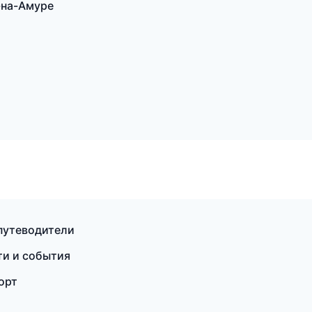
-на-Амуре
 путеводители
ти и события
орт