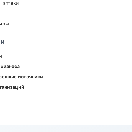
, аптеки
фирм
ми
и
 бизнеса
еренные источники
ганизаций