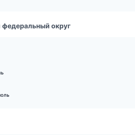
 федеральный округ
ль
поль