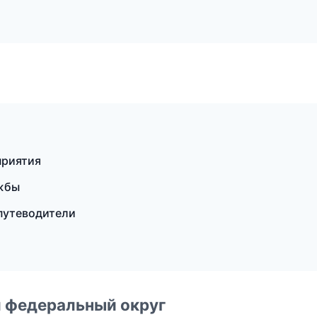
приятия
ужбы
 путеводители
 федеральный округ