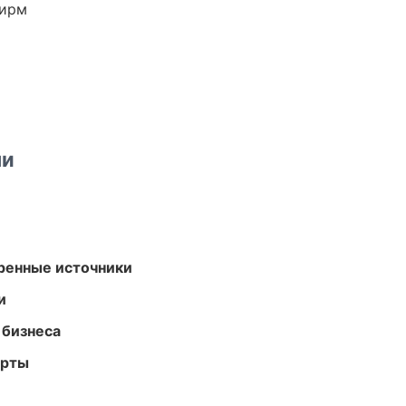
фирм
ми
еренные источники
и
 бизнеса
арты