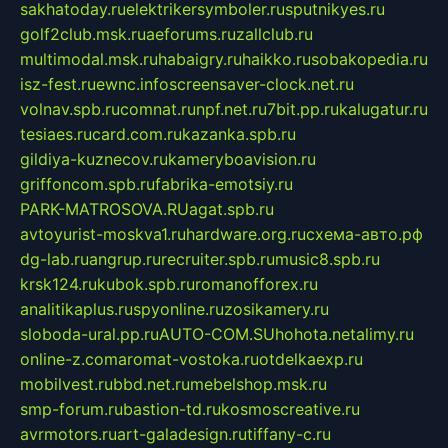
sakhatoday.ru
elektrikersymboler.ru
sputnikyes.ru
golf2club.msk.ru
aeforums.ru
zallclub.ru
multimodal.msk.ru
habaigry.ru
haikko.ru
sobakopedia.ru
isz-fest.ru
ewnc.info
screensaver-clock.net.ru
volnav.spb.ru
comnat.ru
npf.net.ru
7bit.pp.ru
kalugatur.ru
tesiaes.ru
card.com.ru
kazanka.spb.ru
gildiya-kuznecov.ru
kameryboavision.ru
griffoncom.spb.ru
fabrika-emotsiy.ru
PARK-MATROSOVA.RU
agat.spb.ru
avtoyurist-moskva1.ru
hardware.org.ru
схема-авто.рф
dg-lab.ru
angrup.ru
recruiter.spb.ru
music8.spb.ru
krsk124.ru
kubok.spb.ru
romanofforex.ru
analitikaplus.ru
spyonline.ru
zosikamery.ru
sloboda-ural.pp.ru
AUTO-COM.SU
hohota.net
alimy.ru
online-z.com
aromat-vostoka.ru
otdelkaexp.ru
mobilvest.ru
bbd.net.ru
mebelshop.msk.ru
smp-forum.ru
bastion-td.ru
kosmoscreative.ru
avrmotors.ru
art-galadesign.ru
tiffany-c.ru