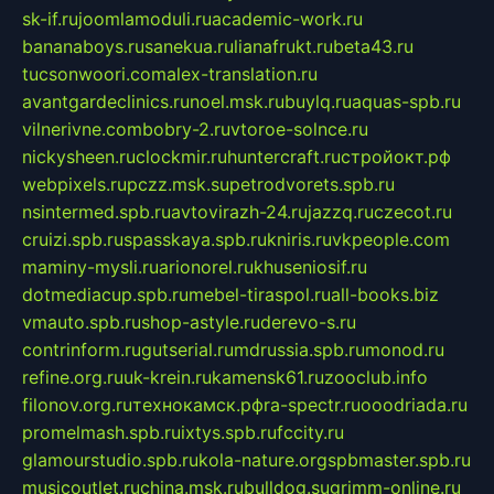
sk-if.ru
joomlamoduli.ru
academic-work.ru
bananaboys.ru
sanekua.ru
lianafrukt.ru
beta43.ru
tucsonwoori.com
alex-translation.ru
avantgardeclinics.ru
noel.msk.ru
buylq.ru
aquas-spb.ru
vilnerivne.com
bobry-2.ru
vtoroe-solnce.ru
nickysheen.ru
clockmir.ru
huntercraft.ru
стройокт.рф
webpixels.ru
pczz.msk.su
petrodvorets.spb.ru
nsintermed.spb.ru
avtovirazh-24.ru
jazzq.ru
czecot.ru
cruizi.spb.ru
spasskaya.spb.ru
kniris.ru
vkpeople.com
maminy-mysli.ru
arionorel.ru
khuseniosif.ru
dotmediacup.spb.ru
mebel-tiraspol.ru
all-books.biz
vmauto.spb.ru
shop-astyle.ru
derevo-s.ru
contrinform.ru
gutserial.ru
mdrussia.spb.ru
monod.ru
refine.org.ru
uk-krein.ru
kamensk61.ru
zooclub.info
filonov.org.ru
технокамск.рф
ra-spectr.ru
ooodriada.ru
promelmash.spb.ru
ixtys.spb.ru
fccity.ru
glamourstudio.spb.ru
kola-nature.org
spbmaster.spb.ru
musicoutlet.ru
china.msk.ru
bulldog.su
grimm-online.ru