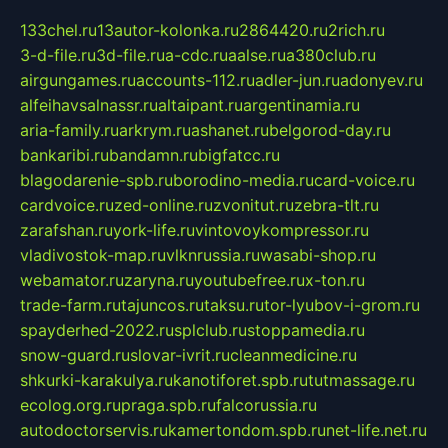
133chel.ru
13autor-kolonka.ru
2864420.ru
2rich.ru
3-d-file.ru
3d-file.ru
a-cdc.ru
aalse.ru
a380club.ru
airgungames.ru
accounts-112.ru
adler-jun.ru
adonyev.ru
alfeihavsalnassr.ru
altaipant.ru
argentinamia.ru
aria-family.ru
arkrym.ru
ashanet.ru
belgorod-day.ru
bankaribi.ru
bandamn.ru
bigfatcc.ru
blagodarenie-spb.ru
borodino-media.ru
card-voice.ru
cardvoice.ru
zed-online.ru
zvonitut.ru
zebra-tlt.ru
zarafshan.ru
york-life.ru
vintovoykompressor.ru
vladivostok-map.ru
vlknrussia.ru
wasabi-shop.ru
webamator.ru
zaryna.ru
youtubefree.ru
x-ton.ru
trade-farm.ru
tajuncos.ru
taksu.ru
tor-lyubov-i-grom.ru
spayderhed-2022.ru
splclub.ru
stoppamedia.ru
snow-guard.ru
slovar-ivrit.ru
cleanmedicine.ru
shkurki-karakulya.ru
kanotiforet.spb.ru
tutmassage.ru
ecolog.org.ru
praga.spb.ru
falcorussia.ru
autodoctorservis.ru
kamertondom.spb.ru
net-life.net.ru