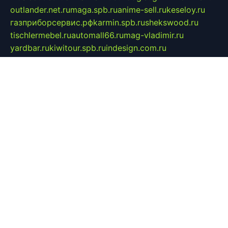
outlander.net.ru
maga.spb.ru
anime-sell.ru
keseloy.ru
газприборсервис.рф
karmin.spb.ru
shekswood.ru
tischlermebel.ru
automall66.ru
mag-vladimir.ru
yardbar.ru
kiwitour.spb.ru
indesign.com.ru
freestylemebel.ru
bany-samara.ru
rsei.ru
naidisvoyput.ru
mgsn-invest.ru
ipkamerasannce.ru
alicante-house.ru
ibelka74.ru
cozyhouse.info
vlkargalev-studio.ru
700mb.ru
figura-ufa.ru
alina-live.ru
belarusiannews.ru
womenknow.ru
dos-vniimk.ru
sega.net.ru
dv.net.ru
phenomenonsofhistory.com
telesputnik.net.ru
wall.pp.ru
pylesosroidmi.ru
gtc-clan.ru
cligs.ru
bibikazap.ru
popova.org.ru
netwhistler.spb.ru
bellvil.ru
bonzon.ru
iss-vladik.ru
defiparis.net.ru
las-gryzas.ru
amku.ru
electednews.spb.ru
feather.org.ru
spar72.ru
tankiigri.ru
dominus.com.ru
ibtree.ru
sanykool.pp.ru
unixlib.org.ru
menatep.spb.ru
gartenterrassen.ru
printeka.ru
skvozilka.com.ru
parkovka-pub.ru
lovemobi.ru
art-ru.ru