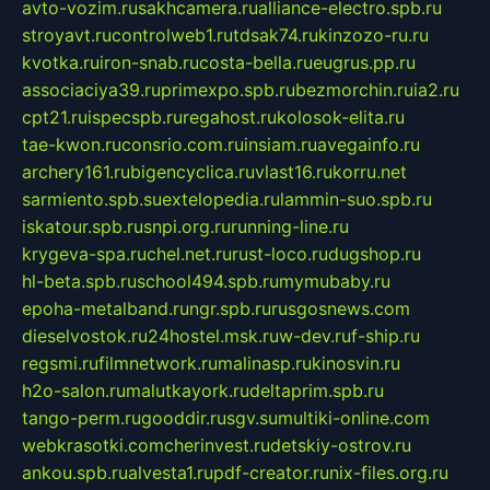
avto-vozim.ru
sakhcamera.ru
alliance-electro.spb.ru
stroyavt.ru
controlweb1.ru
tdsak74.ru
kinzozo-ru.ru
kvotka.ru
iron-snab.ru
costa-bella.ru
eugrus.pp.ru
associaciya39.ru
primexpo.spb.ru
bezmorchin.ru
ia2.ru
cpt21.ru
ispecspb.ru
regahost.ru
kolosok-elita.ru
tae-kwon.ru
consrio.com.ru
insiam.ru
avegainfo.ru
archery161.ru
bigencyclica.ru
vlast16.ru
korru.net
sarmiento.spb.su
extelopedia.ru
lammin-suo.spb.ru
iskatour.spb.ru
snpi.org.ru
running-line.ru
krygeva-spa.ru
chel.net.ru
rust-loco.ru
dugshop.ru
hl-beta.spb.ru
school494.spb.ru
mymubaby.ru
epoha-metalband.ru
ngr.spb.ru
rusgosnews.com
dieselvostok.ru
24hostel.msk.ru
w-dev.ru
f-ship.ru
regsmi.ru
filmnetwork.ru
malinasp.ru
kinosvin.ru
h2o-salon.ru
malutkayork.ru
deltaprim.spb.ru
tango-perm.ru
gooddir.ru
sgv.su
multiki-online.com
webkrasotki.com
cherinvest.ru
detskiy-ostrov.ru
ankou.spb.ru
alvesta1.ru
pdf-creator.ru
nix-files.org.ru