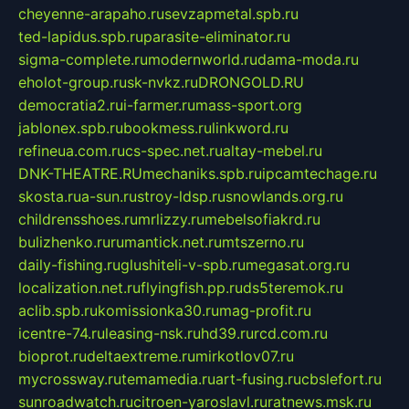
cheyenne-arapaho.ru
sevzapmetal.spb.ru
ted-lapidus.spb.ru
parasite-eliminator.ru
sigma-complete.ru
modernworld.ru
dama-moda.ru
eholot-group.ru
sk-nvkz.ru
DRONGOLD.RU
democratia2.ru
i-farmer.ru
mass-sport.org
jablonex.spb.ru
bookmess.ru
linkword.ru
refineua.com.ru
cs-spec.net.ru
altay-mebel.ru
DNK-THEATRE.RU
mechaniks.spb.ru
ipcamtechage.ru
skosta.ru
a-sun.ru
stroy-ldsp.ru
snowlands.org.ru
childrensshoes.ru
mrlizzy.ru
mebelsofiakrd.ru
bulizhenko.ru
rumantick.net.ru
mtszerno.ru
daily-fishing.ru
glushiteli-v-spb.ru
megasat.org.ru
localization.net.ru
flyingfish.pp.ru
ds5teremok.ru
aclib.spb.ru
komissionka30.ru
mag-profit.ru
icentre-74.ru
leasing-nsk.ru
hd39.ru
rcd.com.ru
bioprot.ru
deltaextreme.ru
mirkotlov07.ru
mycrossway.ru
temamedia.ru
art-fusing.ru
cbslefort.ru
sunroadwatch.ru
citroen-yaroslavl.ru
ratnews.msk.ru