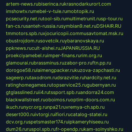
artem-news.ru
biserinca.ru
krasnodarkurort.com
imshowtv.ru
mebel-v-tule.ru
mobtopik.ru
pcsecurity.net.ru
tool-sib.ru
multimetrunit.ru
sp-tour.ru
fan-cs.ru
santeh-russia.ru
symbian9.net.ru
DSHAIR.RU
tmmotors.spb.ru
xjocuricopii.com
musavtomat.msk.ru
obustrojdom.ru
sovetcik.ru
ybaranovskaya.ru
ppknews.ru
cult-alshei.ru
JAPANRUSSIA.RU
proekciyamebel.ru
imper-finans.ru
rim.org.ru
glamourai.ru
brassminus.ru
zabor-pro.ru
ftn.pp.ru
dorogoe58.ru
laimengpacker.ru
kuzova-zapchasti.ru
sageerp.ru
taxodrom.ru
dsrazvitie.ru
hardcity.net.ru
ratinghomegames.ru
topservice25.ru
gubernyan.ru
gtglasslined.ru
ii4.ru
tssport.spb.ru
andorra24.com
blackwallstreet.ru
oboimos.ru
optim-doors.com.ru
ikuch.ru
nycr.org.ru
npa21.ru
vremya-ch.spb.ru
desert000.ru
ivtorgi.ru
ifiori.ru
catalog-statei.ru
dcv.org.ru
spetsmaster174.ru
ipkameryhiseeu.ru
dum26.ru
ruspol.spb.ru
fr-opendp.ru
kam-solnyshko.ru