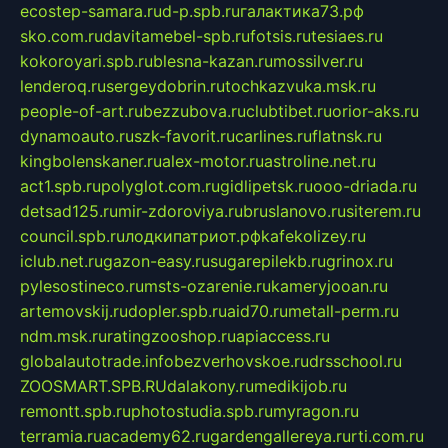
ecostep-samara.ru
d-p.spb.ru
галактика73.рф
sko.com.ru
davitamebel-spb.ru
fotsis.ru
tesiaes.ru
kokoroyari.spb.ru
blesna-kazan.ru
mossilver.ru
lenderoq.ru
sergeydobrin.ru
tochkazvuka.msk.ru
people-of-art.ru
bezzubova.ru
clubtibet.ru
orior-aks.ru
dynamoauto.ru
szk-favorit.ru
carlines.ru
flatnsk.ru
kingbolenskaner.ru
alex-motor.ru
astroline.net.ru
act1.spb.ru
polyglot.com.ru
gidlipetsk.ru
ooo-driada.ru
detsad125.ru
mir-zdoroviya.ru
bruslanovo.ru
siterem.ru
council.spb.ru
лодкипатриот.рф
kafekolizey.ru
iclub.net.ru
gazon-easy.ru
sugarepilekb.ru
grinox.ru
pylesostineco.ru
msts-ozarenie.ru
kameryjooan.ru
artemovskij.ru
dopler.spb.ru
aid70.ru
metall-perm.ru
ndm.msk.ru
ratingzooshop.ru
apiaccess.ru
globalautotrade.info
bezverhovskoe.ru
drsschool.ru
ZOOSMART.SPB.RU
dalakony.ru
medikijob.ru
remontt.spb.ru
photostudia.spb.ru
myragon.ru
terramia.ru
academy62.ru
gardengallereya.ru
rti.com.ru