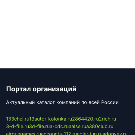
Портал организаций
Актуальный каталог компаний по всей России
133chel.ru
13autor-kolonka.ru
2864420.ru
2rich.ru
3-d-file.ru
3d-file.ru
a-cdc.ru
aalse.ru
a380club.ru
airgungames.ru
accounts-112.ru
adler-jun.ru
adonyev.ru