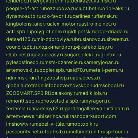
lenderoq.ru
sergeydobrin.ru
tochkazvuka.msk.ru
people-of-art.ru
bezzubova.ru
clubtibet.ru
orior-aks.ru
dynamoauto.ru
szk-favorit.ru
carlines.ru
flatnsk.ru
kingbolenskaner.ru
alex-motor.ru
astroline.net.ru
act1.spb.ru
polyglot.com.ru
gidlipetsk.ru
ooo-driada.ru
detsad125.ru
mir-zdoroviya.ru
bruslanovo.ru
siterem.ru
council.spb.ru
лодкипатриот.рф
kafekolizey.ru
iclub.net.ru
gazon-easy.ru
sugarepilekb.ru
grinox.ru
pylesostineco.ru
msts-ozarenie.ru
kameryjooan.ru
artemovskij.ru
dopler.spb.ru
aid70.ru
metall-perm.ru
ndm.msk.ru
ratingzooshop.ru
apiaccess.ru
globalautotrade.info
bezverhovskoe.ru
drsschool.ru
ZOOSMART.SPB.RU
dalakony.ru
medikijob.ru
remontt.spb.ru
photostudia.spb.ru
myragon.ru
terramia.ru
academy62.ru
gardengallereya.ru
rti.com.ru
artem-news.ru
biserinca.ru
krasnodarkurort.com
imshowtv.ru
mebel-v-tule.ru
mobtopik.ru
pcsecurity.net.ru
tool-sib.ru
multimetrunit.ru
sp-tour.ru