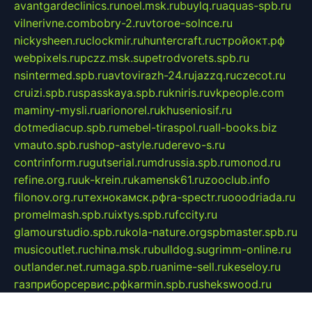
avantgardeclinics.ru
noel.msk.ru
buylq.ru
aquas-spb.ru
vilnerivne.com
bobry-2.ru
vtoroe-solnce.ru
nickysheen.ru
clockmir.ru
huntercraft.ru
стройокт.рф
webpixels.ru
pczz.msk.su
petrodvorets.spb.ru
nsintermed.spb.ru
avtovirazh-24.ru
jazzq.ru
czecot.ru
cruizi.spb.ru
spasskaya.spb.ru
kniris.ru
vkpeople.com
maminy-mysli.ru
arionorel.ru
khuseniosif.ru
dotmediacup.spb.ru
mebel-tiraspol.ru
all-books.biz
vmauto.spb.ru
shop-astyle.ru
derevo-s.ru
contrinform.ru
gutserial.ru
mdrussia.spb.ru
monod.ru
refine.org.ru
uk-krein.ru
kamensk61.ru
zooclub.info
filonov.org.ru
технокамск.рф
ra-spectr.ru
ooodriada.ru
promelmash.spb.ru
ixtys.spb.ru
fccity.ru
glamourstudio.spb.ru
kola-nature.org
spbmaster.spb.ru
musicoutlet.ru
china.msk.ru
bulldog.su
grimm-online.ru
outlander.net.ru
maga.spb.ru
anime-sell.ru
keseloy.ru
газприборсервис.рф
karmin.spb.ru
shekswood.ru
tischlermebel.ru
automall66.ru
mag-vladimir.ru