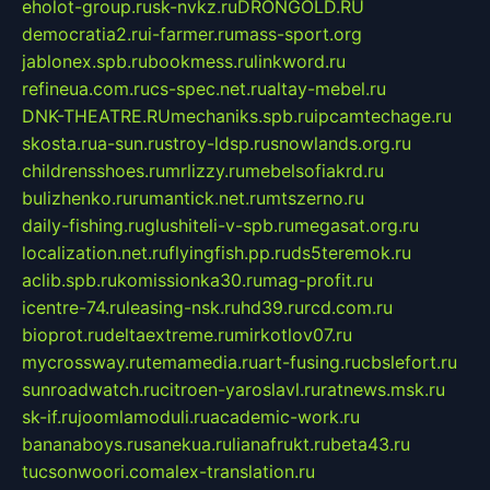
eholot-group.ru
sk-nvkz.ru
DRONGOLD.RU
democratia2.ru
i-farmer.ru
mass-sport.org
jablonex.spb.ru
bookmess.ru
linkword.ru
refineua.com.ru
cs-spec.net.ru
altay-mebel.ru
DNK-THEATRE.RU
mechaniks.spb.ru
ipcamtechage.ru
skosta.ru
a-sun.ru
stroy-ldsp.ru
snowlands.org.ru
childrensshoes.ru
mrlizzy.ru
mebelsofiakrd.ru
bulizhenko.ru
rumantick.net.ru
mtszerno.ru
daily-fishing.ru
glushiteli-v-spb.ru
megasat.org.ru
localization.net.ru
flyingfish.pp.ru
ds5teremok.ru
aclib.spb.ru
komissionka30.ru
mag-profit.ru
icentre-74.ru
leasing-nsk.ru
hd39.ru
rcd.com.ru
bioprot.ru
deltaextreme.ru
mirkotlov07.ru
mycrossway.ru
temamedia.ru
art-fusing.ru
cbslefort.ru
sunroadwatch.ru
citroen-yaroslavl.ru
ratnews.msk.ru
sk-if.ru
joomlamoduli.ru
academic-work.ru
bananaboys.ru
sanekua.ru
lianafrukt.ru
beta43.ru
tucsonwoori.com
alex-translation.ru