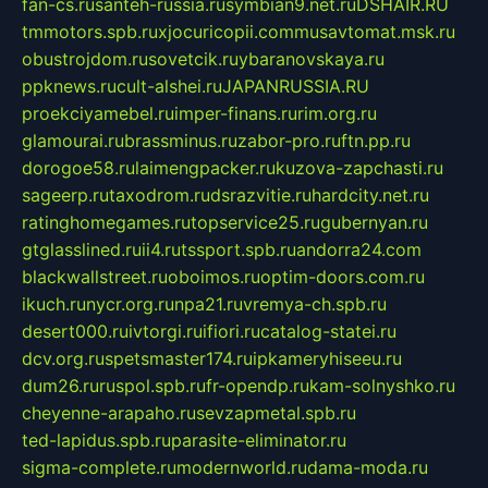
fan-cs.ru
santeh-russia.ru
symbian9.net.ru
DSHAIR.RU
tmmotors.spb.ru
xjocuricopii.com
musavtomat.msk.ru
obustrojdom.ru
sovetcik.ru
ybaranovskaya.ru
ppknews.ru
cult-alshei.ru
JAPANRUSSIA.RU
proekciyamebel.ru
imper-finans.ru
rim.org.ru
glamourai.ru
brassminus.ru
zabor-pro.ru
ftn.pp.ru
dorogoe58.ru
laimengpacker.ru
kuzova-zapchasti.ru
sageerp.ru
taxodrom.ru
dsrazvitie.ru
hardcity.net.ru
ratinghomegames.ru
topservice25.ru
gubernyan.ru
gtglasslined.ru
ii4.ru
tssport.spb.ru
andorra24.com
blackwallstreet.ru
oboimos.ru
optim-doors.com.ru
ikuch.ru
nycr.org.ru
npa21.ru
vremya-ch.spb.ru
desert000.ru
ivtorgi.ru
ifiori.ru
catalog-statei.ru
dcv.org.ru
spetsmaster174.ru
ipkameryhiseeu.ru
dum26.ru
ruspol.spb.ru
fr-opendp.ru
kam-solnyshko.ru
cheyenne-arapaho.ru
sevzapmetal.spb.ru
ted-lapidus.spb.ru
parasite-eliminator.ru
sigma-complete.ru
modernworld.ru
dama-moda.ru