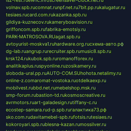
volnav.spb.ru
comnat.ru
npf.net.ru
7bit.pp.ru
kalugatur.ru
tesiaes.ru
card.com.ru
kazanka.spb.ru
gildiya-kuznecov.ru
kameryboavision.ru
griffoncom.spb.ru
fabrika-emotsiy.ru
PARK-MATROSOVA.RU
agat.spb.ru
avtoyurist-moskva1.ru
hardware.org.ru
схема-авто.рф
dg-lab.ru
angrup.ru
recruiter.spb.ru
music8.spb.ru
krsk124.ru
kubok.spb.ru
romanofforex.ru
analitikaplus.ru
spyonline.ru
zosikamery.ru
sloboda-ural.pp.ru
AUTO-COM.SU
hohota.net
alimy.ru
online-z.com
aromat-vostoka.ru
otdelkaexp.ru
mobilvest.ru
bbd.net.ru
mebelshop.msk.ru
smp-forum.ru
bastion-td.ru
kosmoscreative.ru
avrmotors.ru
art-galadesign.ru
tiffany-c.ru
ecostep-samara.ru
d-p.spb.ru
галактика73.рф
sko.com.ru
davitamebel-spb.ru
fotsis.ru
tesiaes.ru
kokoroyari.spb.ru
blesna-kazan.ru
mossilver.ru