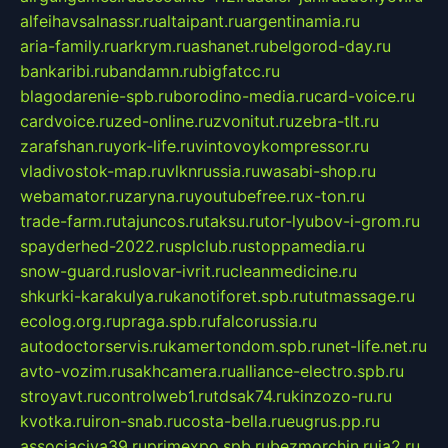
alfeihavsalnassr.ru
altaipant.ru
argentinamia.ru
aria-family.ru
arkrym.ru
ashanet.ru
belgorod-day.ru
bankaribi.ru
bandamn.ru
bigfatcc.ru
blagodarenie-spb.ru
borodino-media.ru
card-voice.ru
cardvoice.ru
zed-online.ru
zvonitut.ru
zebra-tlt.ru
zarafshan.ru
york-life.ru
vintovoykompressor.ru
vladivostok-map.ru
vlknrussia.ru
wasabi-shop.ru
webamator.ru
zaryna.ru
youtubefree.ru
x-ton.ru
trade-farm.ru
tajuncos.ru
taksu.ru
tor-lyubov-i-grom.ru
spayderhed-2022.ru
splclub.ru
stoppamedia.ru
snow-guard.ru
slovar-ivrit.ru
cleanmedicine.ru
shkurki-karakulya.ru
kanotiforet.spb.ru
tutmassage.ru
ecolog.org.ru
praga.spb.ru
falcorussia.ru
autodoctorservis.ru
kamertondom.spb.ru
net-life.net.ru
avto-vozim.ru
sakhcamera.ru
alliance-electro.spb.ru
stroyavt.ru
controlweb1.ru
tdsak74.ru
kinzozo-ru.ru
kvotka.ru
iron-snab.ru
costa-bella.ru
eugrus.pp.ru
associaciya39.ru
primexpo.spb.ru
bezmorchin.ru
ia2.ru