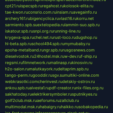
cpt21.ru
ispecspb.ru
regahost.ru
kolosok-elita.ru
tae-kwon.ru
consrio.com.ru
insiam.ru
avegainfo.ru
archery161.ru
bigencyclica.ru
vlast16.ru
korru.net
sarmiento.spb.su
extelopedia.ru
lammin-suo.spb.ru
iskatour.spb.ru
snpi.org.ru
running-line.ru
krygeva-spa.ru
chel.net.ru
rust-loco.ru
dugshop.ru
hl-beta.spb.ru
school494.spb.ru
mymubaby.ru
epoha-metalband.ru
ngr.spb.ru
rusgosnews.com
dieselvostok.ru
24hostel.msk.ru
w-dev.ru
f-ship.ru
regsmi.ru
filmnetwork.ru
malinasp.ru
kinosvin.ru
h2o-salon.ru
malutkayork.ru
deltaprim.spb.ru
tango-perm.ru
gooddir.ru
sgv.su
multiki-online.com
webkrasotki.com
cherinvest.ru
detskiy-ostrov.ru
ankou.spb.ru
alvesta1.ru
pdf-creator.ru
nix-files.org.ru
sakhatoday.ru
elektrikersymboler.ru
sputnikyes.ru
golf2club.msk.ru
aeforums.ru
zallclub.ru
multimodal.msk.ru
habaigry.ru
haikko.ru
sobakopedia.ru
isz-fest.ru
ewnc.info
screensaver-clock.net.ru