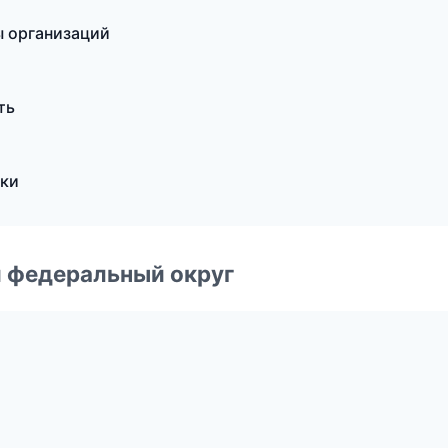
ы организаций
ть
бки
 федеральный округ