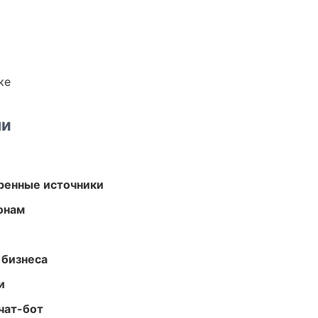
ке
ми
еренные источники
онам
 бизнеса
и
чат-бот