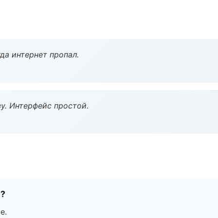
да интернет пропал.
у. Интерфейс простой.
е?
е.