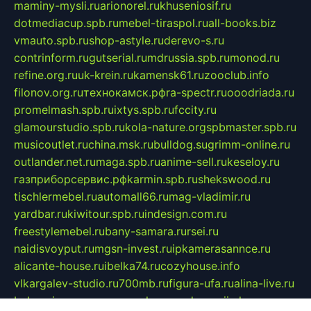
maminy-mysli.ru
arionorel.ru
khuseniosif.ru
dotmediacup.spb.ru
mebel-tiraspol.ru
all-books.biz
vmauto.spb.ru
shop-astyle.ru
derevo-s.ru
contrinform.ru
gutserial.ru
mdrussia.spb.ru
monod.ru
refine.org.ru
uk-krein.ru
kamensk61.ru
zooclub.info
filonov.org.ru
технокамск.рф
ra-spectr.ru
ooodriada.ru
promelmash.spb.ru
ixtys.spb.ru
fccity.ru
glamourstudio.spb.ru
kola-nature.org
spbmaster.spb.ru
musicoutlet.ru
china.msk.ru
bulldog.su
grimm-online.ru
outlander.net.ru
maga.spb.ru
anime-sell.ru
keseloy.ru
газприборсервис.рф
karmin.spb.ru
shekswood.ru
tischlermebel.ru
automall66.ru
mag-vladimir.ru
yardbar.ru
kiwitour.spb.ru
indesign.com.ru
freestylemebel.ru
bany-samara.ru
rsei.ru
naidisvoyput.ru
mgsn-invest.ru
ipkamerasannce.ru
alicante-house.ru
ibelka74.ru
cozyhouse.info
vlkargalev-studio.ru
700mb.ru
figura-ufa.ru
alina-live.ru
belarusiannews.ru
womenknow.ru
dos-vniimk.ru