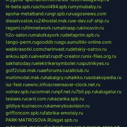
hl-beta.spb.ru
school494.spb.ru
mymubaby.ru
epoha-metalband.ru
ngr.spb.ru
rusgosnews.com
dieselvostok.ru
24hostel.msk.ru
w-dev.ru
f-ship.ru
regsmi.ru
filmnetwork.ru
malinasp.ru
kinosvin.ru
h2o-salon.ru
malutkayork.ru
deltaprim.spb.ru
tango-perm.ru
gooddir.ru
sgv.su
multiki-online.com
webkrasotki.com
cherinvest.ru
detskiy-ostrov.ru
ankou.spb.ru
alvesta1.ru
pdf-creator.ru
nix-files.org.ru
sakhatoday.ru
elektrikersymboler.ru
sputnikyes.ru
golf2club.msk.ru
aeforums.ru
zallclub.ru
multimodal.msk.ru
habaigry.ru
haikko.ru
sobakopedia.ru
isz-fest.ru
ewnc.info
screensaver-clock.net.ru
volnav.spb.ru
comnat.ru
npf.net.ru
7bit.pp.ru
kalugatur.ru
tesiaes.ru
card.com.ru
kazanka.spb.ru
gildiya-kuznecov.ru
kameryboavision.ru
griffoncom.spb.ru
fabrika-emotsiy.ru
PARK-MATROSOVA.RU
agat.spb.ru
avtoyurist-moskva1.ru
hardware.org.ru
схема-авто.рф