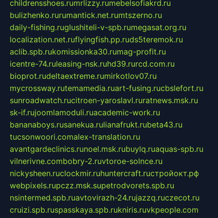
childrensshoes.ru
mrlizzy.ru
mebelsofiakrd.ru
bulizhenko.ru
rumantick.net.ru
mtszerno.ru
daily-fishing.ru
glushiteli-v-spb.ru
megasat.org.ru
localization.net.ru
flyingfish.pp.ru
ds5teremok.ru
aclib.spb.ru
komissionka30.ru
mag-profit.ru
icentre-74.ru
leasing-nsk.ru
hd39.ru
rcd.com.ru
bioprot.ru
deltaextreme.ru
mirkotlov07.ru
mycrossway.ru
temamedia.ru
art-fusing.ru
cbslefort.ru
sunroadwatch.ru
citroen-yaroslavl.ru
ratnews.msk.ru
sk-if.ru
joomlamoduli.ru
academic-work.ru
bananaboys.ru
sanekua.ru
lianafrukt.ru
beta43.ru
tucsonwoori.com
alex-translation.ru
avantgardeclinics.ru
noel.msk.ru
buylq.ru
aquas-spb.ru
vilnerivne.com
bobry-2.ru
vtoroe-solnce.ru
nickysheen.ru
clockmir.ru
huntercraft.ru
стройокт.рф
webpixels.ru
pczz.msk.su
petrodvorets.spb.ru
nsintermed.spb.ru
avtovirazh-24.ru
jazzq.ru
czecot.ru
cruizi.spb.ru
spasskaya.spb.ru
kniris.ru
vkpeople.com