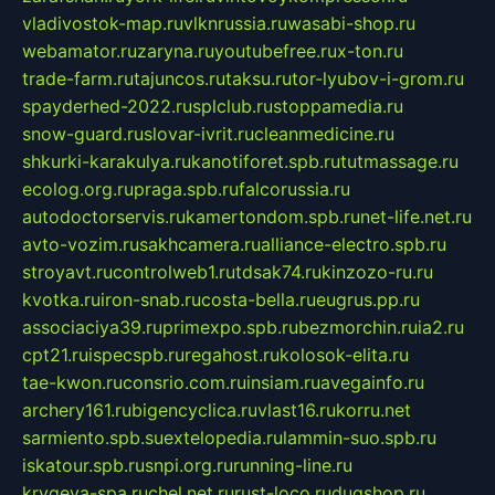
vladivostok-map.ru
vlknrussia.ru
wasabi-shop.ru
webamator.ru
zaryna.ru
youtubefree.ru
x-ton.ru
trade-farm.ru
tajuncos.ru
taksu.ru
tor-lyubov-i-grom.ru
spayderhed-2022.ru
splclub.ru
stoppamedia.ru
snow-guard.ru
slovar-ivrit.ru
cleanmedicine.ru
shkurki-karakulya.ru
kanotiforet.spb.ru
tutmassage.ru
ecolog.org.ru
praga.spb.ru
falcorussia.ru
autodoctorservis.ru
kamertondom.spb.ru
net-life.net.ru
avto-vozim.ru
sakhcamera.ru
alliance-electro.spb.ru
stroyavt.ru
controlweb1.ru
tdsak74.ru
kinzozo-ru.ru
kvotka.ru
iron-snab.ru
costa-bella.ru
eugrus.pp.ru
associaciya39.ru
primexpo.spb.ru
bezmorchin.ru
ia2.ru
cpt21.ru
ispecspb.ru
regahost.ru
kolosok-elita.ru
tae-kwon.ru
consrio.com.ru
insiam.ru
avegainfo.ru
archery161.ru
bigencyclica.ru
vlast16.ru
korru.net
sarmiento.spb.su
extelopedia.ru
lammin-suo.spb.ru
iskatour.spb.ru
snpi.org.ru
running-line.ru
krygeva-spa.ru
chel.net.ru
rust-loco.ru
dugshop.ru