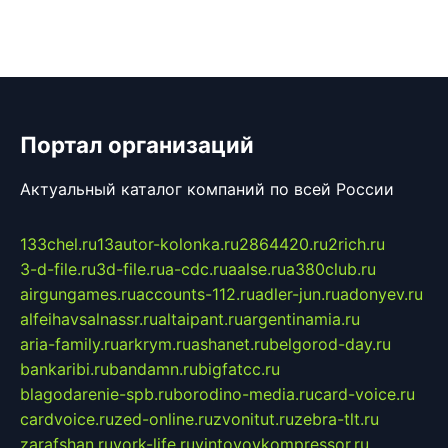
Портал организаций
Актуальный каталог компаний по всей России
133chel.ru
13autor-kolonka.ru
2864420.ru
2rich.ru
3-d-file.ru
3d-file.ru
a-cdc.ru
aalse.ru
a380club.ru
airgungames.ru
accounts-112.ru
adler-jun.ru
adonyev.ru
alfeihavsalnassr.ru
altaipant.ru
argentinamia.ru
aria-family.ru
arkrym.ru
ashanet.ru
belgorod-day.ru
bankaribi.ru
bandamn.ru
bigfatcc.ru
blagodarenie-spb.ru
borodino-media.ru
card-voice.ru
cardvoice.ru
zed-online.ru
zvonitut.ru
zebra-tlt.ru
zarafshan.ru
york-life.ru
vintovoykompressor.ru