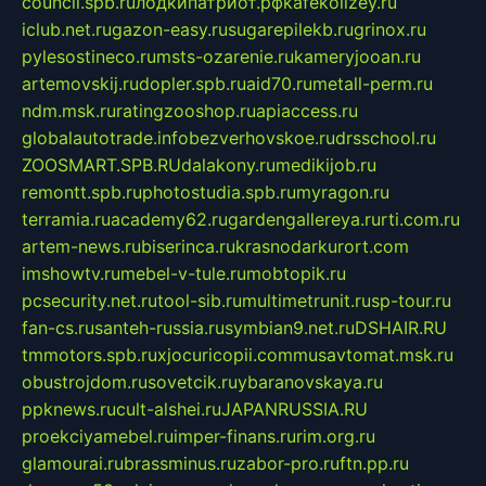
council.spb.ru
лодкипатриот.рф
kafekolizey.ru
iclub.net.ru
gazon-easy.ru
sugarepilekb.ru
grinox.ru
pylesostineco.ru
msts-ozarenie.ru
kameryjooan.ru
artemovskij.ru
dopler.spb.ru
aid70.ru
metall-perm.ru
ndm.msk.ru
ratingzooshop.ru
apiaccess.ru
globalautotrade.info
bezverhovskoe.ru
drsschool.ru
ZOOSMART.SPB.RU
dalakony.ru
medikijob.ru
remontt.spb.ru
photostudia.spb.ru
myragon.ru
terramia.ru
academy62.ru
gardengallereya.ru
rti.com.ru
artem-news.ru
biserinca.ru
krasnodarkurort.com
imshowtv.ru
mebel-v-tule.ru
mobtopik.ru
pcsecurity.net.ru
tool-sib.ru
multimetrunit.ru
sp-tour.ru
fan-cs.ru
santeh-russia.ru
symbian9.net.ru
DSHAIR.RU
tmmotors.spb.ru
xjocuricopii.com
musavtomat.msk.ru
obustrojdom.ru
sovetcik.ru
ybaranovskaya.ru
ppknews.ru
cult-alshei.ru
JAPANRUSSIA.RU
proekciyamebel.ru
imper-finans.ru
rim.org.ru
glamourai.ru
brassminus.ru
zabor-pro.ru
ftn.pp.ru