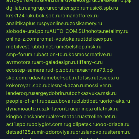
dg-lab.ru
angrup.ru
recruiter.spb.ru
music8.spb.ru
krsk124.ru
kubok.spb.ru
romanofforex.ru
analitikaplus.ru
spyonline.ru
zosikamery.ru
sloboda-ural.pp.ru
AUTO-COM.SU
hohota.net
alimy.ru
online-z.com
aromat-vostoka.ru
otdelkaexp.ru
mobilvest.ru
bbd.net.ru
mebelshop.msk.ru
smp-forum.ru
bastion-td.ru
kosmoscreative.ru
avrmotors.ru
art-galadesign.ru
tiffany-c.ru
ecostep-samara.ru
d-p.spb.ru
галактика73.рф
sko.com.ru
davitamebel-spb.ru
fotsis.ru
tesiaes.ru
kokoroyari.spb.ru
blesna-kazan.ru
mossilver.ru
lenderoq.ru
sergeydobrin.ru
tochkazvuka.msk.ru
people-of-art.ru
bezzubova.ru
clubtibet.ru
orior-aks.ru
dynamoauto.ru
szk-favorit.ru
carlines.ru
flatnsk.ru
kingbolenskaner.ru
alex-motor.ru
astroline.net.ru
act1.spb.ru
polyglot.com.ru
gidlipetsk.ru
ooo-driada.ru
detsad125.ru
mir-zdoroviya.ru
bruslanovo.ru
siterem.ru