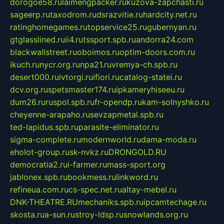
dorogoe58.ru
laimengpacker.ru
kuzova-zapchasti.ru
sageerp.ru
taxodrom.ru
dsrazvitie.ru
hardcity.net.ru
ratinghomegames.ru
topservice25.ru
gubernyan.ru
gtglasslined.ru
ii4.ru
tssport.spb.ru
andorra24.com
blackwallstreet.ru
oboimos.ru
optim-doors.com.ru
ikuch.ru
nycr.org.ru
npa21.ru
vremya-ch.spb.ru
desert000.ru
ivtorgi.ru
ifiori.ru
catalog-statei.ru
dcv.org.ru
spetsmaster174.ru
ipkameryhiseeu.ru
dum26.ru
ruspol.spb.ru
fr-opendp.ru
kam-solnyshko.ru
cheyenne-arapaho.ru
sevzapmetal.spb.ru
ted-lapidus.spb.ru
parasite-eliminator.ru
sigma-complete.ru
modernworld.ru
dama-moda.ru
eholot-group.ru
sk-nvkz.ru
DRONGOLD.RU
democratia2.ru
i-farmer.ru
mass-sport.org
jablonex.spb.ru
bookmess.ru
linkword.ru
refineua.com.ru
cs-spec.net.ru
altay-mebel.ru
DNK-THEATRE.RU
mechaniks.spb.ru
ipcamtechage.ru
skosta.ru
a-sun.ru
stroy-ldsp.ru
snowlands.org.ru