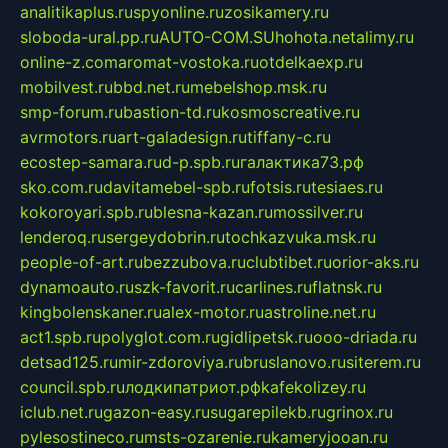
analitikaplus.ru
spyonline.ru
zosikamery.ru
sloboda-ural.pp.ru
AUTO-COM.SU
hohota.net
alimy.ru
online-z.com
aromat-vostoka.ru
otdelkaexp.ru
mobilvest.ru
bbd.net.ru
mebelshop.msk.ru
smp-forum.ru
bastion-td.ru
kosmoscreative.ru
avrmotors.ru
art-galadesign.ru
tiffany-c.ru
ecostep-samara.ru
d-p.spb.ru
галактика73.рф
sko.com.ru
davitamebel-spb.ru
fotsis.ru
tesiaes.ru
kokoroyari.spb.ru
blesna-kazan.ru
mossilver.ru
lenderoq.ru
sergeydobrin.ru
tochkazvuka.msk.ru
people-of-art.ru
bezzubova.ru
clubtibet.ru
orior-aks.ru
dynamoauto.ru
szk-favorit.ru
carlines.ru
flatnsk.ru
kingbolenskaner.ru
alex-motor.ru
astroline.net.ru
act1.spb.ru
polyglot.com.ru
gidlipetsk.ru
ooo-driada.ru
detsad125.ru
mir-zdoroviya.ru
bruslanovo.ru
siterem.ru
council.spb.ru
лодкипатриот.рф
kafekolizey.ru
iclub.net.ru
gazon-easy.ru
sugarepilekb.ru
grinox.ru
pylesostineco.ru
msts-ozarenie.ru
kameryjooan.ru