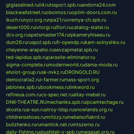
gtglasslined.ru
ii4.ru
tssport.spb.ru
andorra24.com
blackwallstreet.ru
oboimos.ru
optim-doors.com.ru
ikuch.ru
nycr.org.ru
npa21.ru
vremya-ch.spb.ru
desert000.ru
ivtorgi.ru
ifiori.ru
catalog-statei.ru
dcv.org.ru
spetsmaster174.ru
ipkameryhiseeu.ru
dum26.ru
ruspol.spb.ru
fr-opendp.ru
kam-solnyshko.ru
cheyenne-arapaho.ru
sevzapmetal.spb.ru
ted-lapidus.spb.ru
parasite-eliminator.ru
sigma-complete.ru
modernworld.ru
dama-moda.ru
eholot-group.ru
sk-nvkz.ru
DRONGOLD.RU
democratia2.ru
i-farmer.ru
mass-sport.org
jablonex.spb.ru
bookmess.ru
linkword.ru
refineua.com.ru
cs-spec.net.ru
altay-mebel.ru
DNK-THEATRE.RU
mechaniks.spb.ru
ipcamtechage.ru
skosta.ru
a-sun.ru
stroy-ldsp.ru
snowlands.org.ru
childrensshoes.ru
mrlizzy.ru
mebelsofiakrd.ru
bulizhenko.ru
rumantick.net.ru
mtszerno.ru
daily-fishing.ru
glushiteli-v-spb.ru
megasat.org.ru