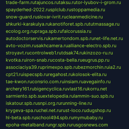
trade-farm.ru
tajuncos.ru
taksu.ru
tor-lyubov-i-grom.ru
spayderhed-2022.ru
splclub.ru
stoppamedia.ru
snow-guard.ru
slovar-ivrit.ru
cleanmedicine.ru
shkurki-karakulya.ru
kanotiforet.spb.ru
tutmassage.ru
ecolog.org.ru
praga.spb.ru
falcorussia.ru
autodoctorservis.ru
kamertondom.spb.ru
net-life.net.ru
avto-vozim.ru
sakhcamera.ru
alliance-electro.spb.ru
stroyavt.ru
controlweb1.ru
tdsak74.ru
kinzozo-ru.ru
kvotka.ru
iron-snab.ru
costa-bella.ru
eugrus.pp.ru
associaciya39.ru
primexpo.spb.ru
bezmorchin.ru
ia2.ru
cpt21.ru
ispecspb.ru
regahost.ru
kolosok-elita.ru
tae-kwon.ru
consrio.com.ru
insiam.ru
avegainfo.ru
archery161.ru
bigencyclica.ru
vlast16.ru
korru.net
sarmiento.spb.su
extelopedia.ru
lammin-suo.spb.ru
iskatour.spb.ru
snpi.org.ru
running-line.ru
krygeva-spa.ru
chel.net.ru
rust-loco.ru
dugshop.ru
hl-beta.spb.ru
school494.spb.ru
mymubaby.ru
epoha-metalband.ru
ngr.spb.ru
rusgosnews.com