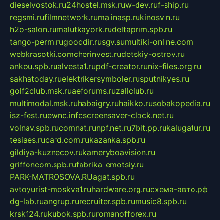
dieselvostok.ru
24hostel.msk.ru
w-dev.ru
f-ship.ru
regsmi.ru
filmnetwork.ru
malinasp.ru
kinosvin.ru
h2o-salon.ru
malutkayork.ru
deltaprim.spb.ru
tango-perm.ru
gooddir.ru
sgv.su
multiki-online.com
webkrasotki.com
cherinvest.ru
detskiy-ostrov.ru
ankou.spb.ru
alvesta1.ru
pdf-creator.ru
nix-files.org.ru
sakhatoday.ru
elektrikersymboler.ru
sputnikyes.ru
golf2club.msk.ru
aeforums.ru
zallclub.ru
multimodal.msk.ru
habaigry.ru
haikko.ru
sobakopedia.ru
isz-fest.ru
ewnc.info
screensaver-clock.net.ru
volnav.spb.ru
comnat.ru
npf.net.ru
7bit.pp.ru
kalugatur.ru
tesiaes.ru
card.com.ru
kazanka.spb.ru
gildiya-kuznecov.ru
kameryboavision.ru
griffoncom.spb.ru
fabrika-emotsiy.ru
PARK-MATROSOVA.RU
agat.spb.ru
avtoyurist-moskva1.ru
hardware.org.ru
схема-авто.рф
dg-lab.ru
angrup.ru
recruiter.spb.ru
music8.spb.ru
krsk124.ru
kubok.spb.ru
romanofforex.ru