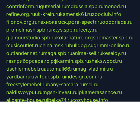
contrinform.ru
gutserial.ru
mdrussia.spb.ru
monod.ru
refine.org.ru
uk-krein.ru
kamensk61.ru
zooclub.info
filonov.org.ru
технокамск.рф
ra-spectr.ru
ooodriada.ru
promelmash.spb.ru
ixtys.spb.ru
fccity.ru
glamourstudio.spb.ru
kola-nature.org
spbmaster.spb.ru
musicoutlet.ru
china.msk.ru
bulldog.su
grimm-online.ru
outlander.net.ru
maga.spb.ru
anime-sell.ru
keseloy.ru
газприборсервис.рф
karmin.spb.ru
shekswood.ru
tischlermebel.ru
automall66.ru
mag-vladimir.ru
yardbar.ru
kiwitour.spb.ru
indesign.com.ru
freestylemebel.ru
bany-samara.ru
rsei.ru
naidisvoyput.ru
mgsn-invest.ru
ipkamerasannce.ru
alicante-house.ru
ibelka74.ru
cozyhouse.info
vlkargalev-studio.ru
700mb.ru
figura-ufa.ru
alina-live.ru
belarusiannews.ru
womenknow.ru
dos-vniimk.ru
sega.net.ru
dv.net.ru
phenomenonsofhistory.com
telesputnik.net.ru
wall.pp.ru
pylesosroidmi.ru
gtc-clan.ru
cligs.ru
bibikazap.ru
popova.org.ru