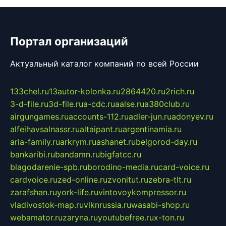
Портал организаций
Актуальный каталог компаний по всей России
133chel.ru
13autor-kolonka.ru
2864420.ru
2rich.ru
3-d-file.ru
3d-file.ru
a-cdc.ru
aalse.ru
a380club.ru
airgungames.ru
accounts-112.ru
adler-jun.ru
adonyev.ru
alfeihavsalnassr.ru
altaipant.ru
argentinamia.ru
aria-family.ru
arkrym.ru
ashanet.ru
belgorod-day.ru
bankaribi.ru
bandamn.ru
bigfatcc.ru
blagodarenie-spb.ru
borodino-media.ru
card-voice.ru
cardvoice.ru
zed-online.ru
zvonitut.ru
zebra-tlt.ru
zarafshan.ru
york-life.ru
vintovoykompressor.ru
vladivostok-map.ru
vlknrussia.ru
wasabi-shop.ru
webamator.ru
zaryna.ru
youtubefree.ru
x-ton.ru