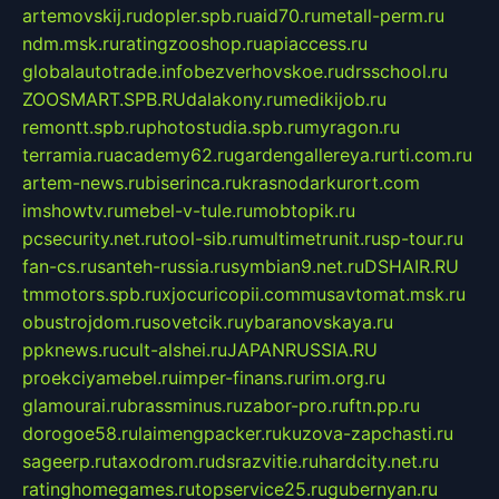
artemovskij.ru
dopler.spb.ru
aid70.ru
metall-perm.ru
ndm.msk.ru
ratingzooshop.ru
apiaccess.ru
globalautotrade.info
bezverhovskoe.ru
drsschool.ru
ZOOSMART.SPB.RU
dalakony.ru
medikijob.ru
remontt.spb.ru
photostudia.spb.ru
myragon.ru
terramia.ru
academy62.ru
gardengallereya.ru
rti.com.ru
artem-news.ru
biserinca.ru
krasnodarkurort.com
imshowtv.ru
mebel-v-tule.ru
mobtopik.ru
pcsecurity.net.ru
tool-sib.ru
multimetrunit.ru
sp-tour.ru
fan-cs.ru
santeh-russia.ru
symbian9.net.ru
DSHAIR.RU
tmmotors.spb.ru
xjocuricopii.com
musavtomat.msk.ru
obustrojdom.ru
sovetcik.ru
ybaranovskaya.ru
ppknews.ru
cult-alshei.ru
JAPANRUSSIA.RU
proekciyamebel.ru
imper-finans.ru
rim.org.ru
glamourai.ru
brassminus.ru
zabor-pro.ru
ftn.pp.ru
dorogoe58.ru
laimengpacker.ru
kuzova-zapchasti.ru
sageerp.ru
taxodrom.ru
dsrazvitie.ru
hardcity.net.ru
ratinghomegames.ru
topservice25.ru
gubernyan.ru