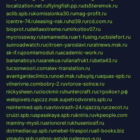
localization.net.ru
flyingfish.pp.ru
ds5teremok.ru
aclib.spb.ru
komissionka30.ru
mag-profit.ru
icentre-74.ru
leasing-nsk.ru
hd39.ru
rcd.com.ru
bioprot.ru
deltaextreme.ru
mirkotlov07.ru
mycrossway.ru
temamedia.ru
art-fusing.ru
cbslefort.ru
sunroadwatch.ru
citroen-yaroslavl.ru
ratnews.msk.ru
sk-if.ru
joomlamoduli.ru
academic-work.ru
bananaboys.ru
sanekua.ru
lianafrukt.ru
beta43.ru
tucsonwoori.com
alex-translation.ru
avantgardeclinics.ru
noel.msk.ru
buylq.ru
aquas-spb.ru
vilnerivne.com
bobry-2.ru
vtoroe-solnce.ru
nickysheen.ru
clockmir.ru
huntercraft.ru
стройокт.рф
webpixels.ru
pczz.msk.su
petrodvorets.spb.ru
nsintermed.spb.ru
avtovirazh-24.ru
jazzq.ru
czecot.ru
cruizi.spb.ru
spasskaya.spb.ru
kniris.ru
vkpeople.com
maminy-mysli.ru
arionorel.ru
khuseniosif.ru
dotmediacup.spb.ru
mebel-tiraspol.ru
all-books.biz
vmauto.spb.ru
shop-astyle.ru
derevo-s.ru